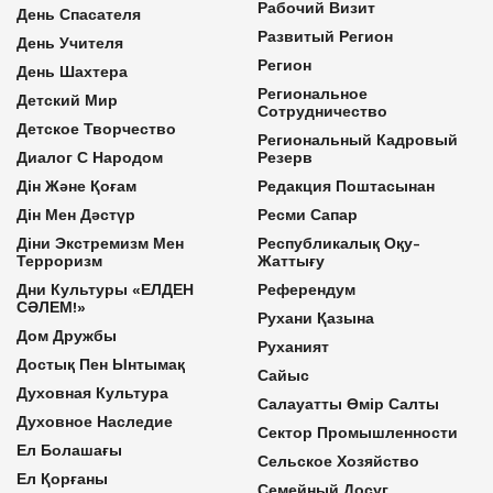
Рабочий Визит
День Спасателя
Развитый Регион
День Учителя
Регион
День Шахтера
Региональное
Детский Мир
Сотрудничество
Детское Творчество
Региональный Кадровый
Диалог С Народом
Резерв
Дін Және Қоғам
Редакция Поштасынан
Дін Мен Дәстүр
Ресми Сапар
Діни Экстремизм Мен
Республикалық Оқу-
Терроризм
Жаттығу
Дни Культуры «ЕЛДЕН
Референдум
СӘЛЕМ!»
Рухани Қазына
Дом Дружбы
Руханият
Достық Пен Ынтымақ
Сайыс
Духовная Культура
Салауатты Өмір Салты
Духовное Наследие
Сектор Промышленности
Ел Болашағы
Сельское Хозяйство
Ел Қорғаны
Семейный Досуг