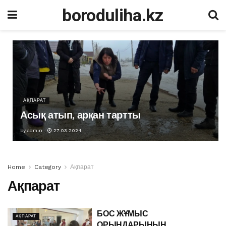
boroduliha.kz
АҚПАРАТ
Асық атып, арқан тартты
by
admin
27.03.2024
Home
Category
Ақпарат
Ақпарат
БОС ЖҰМЫС
АҚПАРАТ
ОРЫНДАРЫНЫҢ