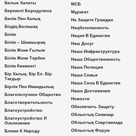
Белые Халаты
МСБ
Берекелі Бородулиха
Мұрағат
Билік Пен Халық
На Защите Граждан
Біздің Болашақ
Нацбезопасность
Білім
Нация В Единстве
Білім – Шамшырақ
Наш Досуг
Білім Және Ғылым
Наша Инфраструктура
Білім Және Тәрбие
Наша Общественность
Білім Көкжиегі
Наша Полиция
Бір Халық. Бір Ел. Бір
Наша Семья
Тағдыр
Наша Сила В Единстве
Бірлік Пен Имандылық
Наши Достижения
Благополучное Общество
Новости
Благотворительность
Обеспечить Защиту
Благоустройство
Облыстық Семинар
Благоустройство И
Облыстық Спартакиада
Озеленение
Облыстық Форум
Ближе К Народу