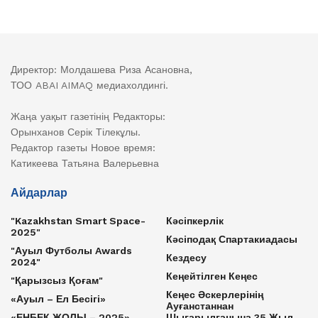
Директор: Молдашева Риза Асановна,
ТОО ABAI AIMAQ медиахолдингі.
Жаңа уақыт газетінің Редакторы:
Орынханов Серік Тілекұлы.
Редактор газеты Новое время:
Катикеева Татьяна Валерьевна
Айдарлар
"Kazakhstan Smart Space-
Кәсіпкерлік
2025"
Кәсіподақ Спартакиадасы
"Ауыл Футболы Awards
Кездесу
2024"
Кеңейтілген Кеңес
"Қарызсыз Қоғам"
Кеңес Әскерлерінің
«Ауыл – Ел Бесігі»
Ауғанстаннан
«ЕҢБЕК ЖОЛЫ – 2025»
Шығарылғанына 35 Жыл