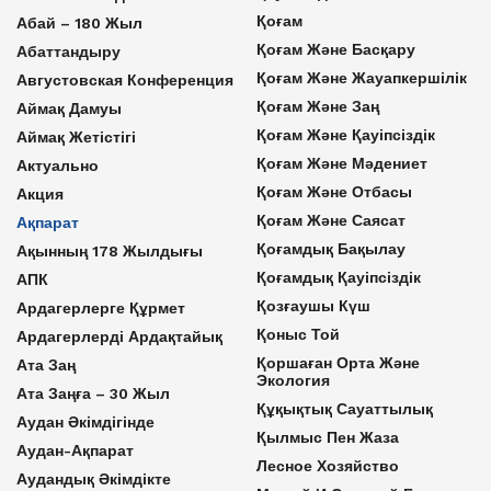
Қоғам
Абай – 180 Жыл
Қоғам Және Басқару
Абаттандыру
Қоғам Және Жауапкершілік
Августовская Конференция
Қоғам Және Заң
Аймақ Дамуы
Қоғам Және Қауіпсіздік
Аймақ Жетістігі
Қоғам Және Мәдениет
Актуально
Қоғам Және Отбасы
Акция
Қоғам Және Саясат
Ақпарат
Қоғамдық Бақылау
Ақынның 178 Жылдығы
Қоғамдық Қауіпсіздік
АПК
Қозғаушы Күш
Ардагерлерге Құрмет
Қоныс Той
Ардагерлерді Ардақтайық
Қоршаған Орта Және
Ата Заң
Экология
Ата Заңға – 30 Жыл
Құқықтық Сауаттылық
Аудан Әкімдігінде
Қылмыс Пен Жаза
Аудан-Ақпарат
Лесное Хозяйство
Аудандық Әкімдікте