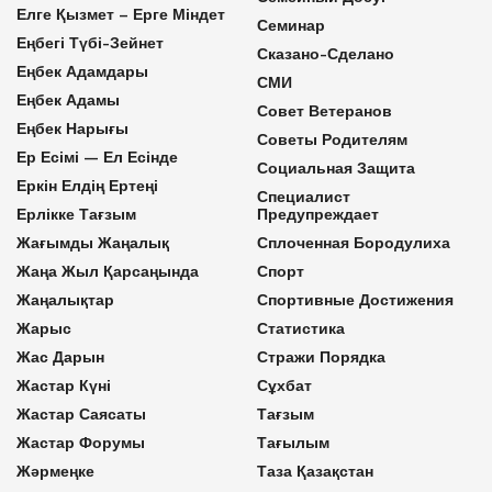
Елге Қызмет – Ерге Міндет
Семинар
Еңбегі Түбі-Зейнет
Сказано-Сделано
Еңбек Адамдары
СМИ
Еңбек Адамы
Совет Ветеранов
Еңбек Нарығы
Советы Родителям
Ер Есімі — Ел Есінде
Социальная Защита
Еркін Елдің Ертеңі
Специалист
Ерлікке Тағзым
Предупреждает
Жағымды Жаңалық
Сплоченная Бородулиха
Жаңа Жыл Қарсаңында
Спорт
Жаңалықтар
Спортивные Достижения
Жарыс
Статистика
Жас Дарын
Стражи Порядка
Жастар Күні
Сұхбат
Жастар Саясаты
Тағзым
Жастар Форумы
Тағылым
Жәрмеңке
Таза Қазақстан