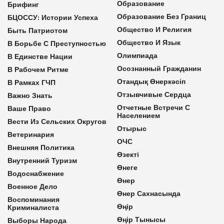
Образование
Брифинг
Образование Без Границ
БЦОССУ: Истории Успеха
Общество И Религия
Быть Патриотом
Общество И Язык
В Борьбе С Преступностью
Олимпиада
В Единстве Нации
Осознанный Гражданин
В Рабочем Ритме
Отандық Өнеркәсіп
В Рамках ГЧП
Отзывчивые Сердца
Важно Знать
Отчетные Встречи С
Ваше Право
Населением
Вести Из Сельских Округов
Отырыс
Ветеринария
ОЧС
Внешняя Политика
Өзекті
Внутренний Туризм
Өнеге
Водоснабжение
Өнер
Военное Дело
Өнер Сахнасында
Воспоминания
Өңір
Криминалиста
Өңір Тынысы
Выборы Народа