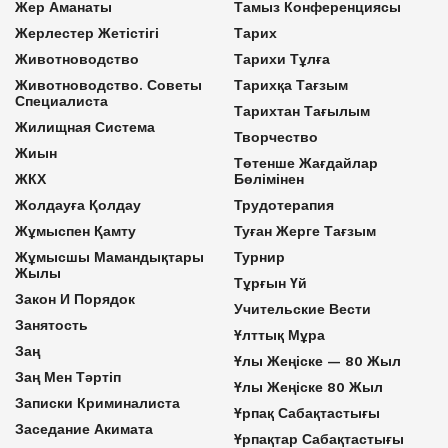
Жер Аманаты
Тамыз Конференциясы
Жерлестер Жетістігі
Тарих
Животноводство
Тарихи Тұлға
Животноводство. Советы
Тарихқа Тағзым
Специалиста
Тарихтан Тағылым
Жилищная Система
Творчество
Жиын
Төтенше Жағдайлар
ЖКХ
Бөлімінен
Жолдауға Қолдау
Трудотерапия
Жұмыспен Қамту
Туған Жерге Тағзым
Жұмысшы Мамандықтары
Турнир
Жылы
Тұрғын Үй
Закон И Порядок
Учительские Вести
Занятость
Ұлттық Мұра
Заң
Ұлы Жеңіске — 80 Жыл
Заң Мен Тәртіп
Ұлы Жеңіске 80 Жыл
Записки Криминалиста
Ұрпақ Сабақтастығы
Заседание Акимата
Ұрпақтар Сабақтастығы