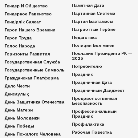
Памятная Дата
Гендер И Общество
Партийная Система
Гендерное Равенство
Партия Бастамасы
Гендірлік Саясат
Патриоттық Тәрбие
Герои Нашего Времени
Педагогика
Герои Труда
Полиция Бөлімінен
Голос Народа
Послание Президента РК —
Горизонты Развития
2025
Государственная Служба
Потребителю
Государственные Символы
Праздник
Гражданская Платформа
Праздничная Дата
Дело Чести
Праздничный Дайджест
Денсаулық
Продовольственная
День Защитника Отечества
Безопасность
День Матери
Профессиональный
Праздник
День Молодежи
Профилактика
День Победы
Рабочая Повестка
День Пожилого Человека