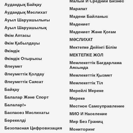
Малый И Средний Бизнес
Аудандық Байқау
Марапат
Аудандық Мәслихат
Мәдени Байланыс
Ауыл Шаруашылығы
Мәдениет
Ауыл Шаруашылық
Мәдениет Және Қоғам
Әкім Аптасы
МӘСЛИХАТ
Әкім Қабылдауы
Мектепке Дейінгі Білім
Әкімдік
МЕКТЕПКЕ ЖОЛ
Әкімдік Отырысы
Мемлекеттік Бағдарлама
Әлеумет
Аясында
Әлеуметтік Қолдау
Мемлекеттік Қызмет
Әлеуметтік Саясат
Мемлекеттік Тіл
Байқау
Мерейлі Мереке
Балалар Және Спорт
Мереке
Балалар!»
Местное Самоуправление
Баспасөз Мәслихаты
МИО И Население
Бәрекелді
Мир Без Границ
Безопасная Цифровизация
Мониторинг