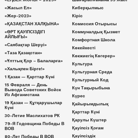
«Жасыл Ел»
Киберқылмыс
«Жер-2023»
Кіріс
«ҚАЗАҚСТАН ХАЛҚЫНА»
Комиссия Отырысы
«ӨРТ ҚАУІПСІЗДІГІ
Коммуналдық Қызмет
АЙЛЫҒЫ»
Комфортная Школа
«Саябақтар Шеруі»
Көкейкесті
«Таза Қазақстан»
Көкжиегің Көгерер»
«Ұлттық Қор – Балаларға»
Культура
«Халықпен Бірге!»
Культурная Среда
1 Қазан — Қарттар Күні
Культурный Код
15 Февраля — День
Күн Тақырыбына
Вывода Советских Войск
Из Афганистана
Күрес
19 Қазан — Құтқарушылар
Қайырымдылық
Күні
Қарттар Күні
30-Летие Маслихатов РК
Қарулы Күштер
79-Я Годовщина Победы В
Қауіпсіз Қоғам
ВОВ
Қауіпсіздік
80-Лет Победы В ВОВ