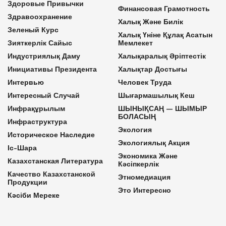
Здоровые Привычки
Финансовая Грамотность
Здравоохранение
Халық Және Билік
Зеленый Курс
Халық Үніне Құлақ Асатын
Зияткерлік Сайыс
Мемлекет
Индустриялық Даму
Халықаралық Әріптестік
Инициативы Президента
Халықтар Достығы
Интервью
Человек Труда
Интересный Случай
Шығармашылық Кеш
Инфрақұрылым
ШЫНЫҚСАҢ — ШЫМЫР
БОЛАСЫҢ
Инфраструктура
Экология
Историческое Наследие
Экологиялық Акция
Іс-Шара
Экономика Және
Казахстанская Литература
Кәсіпкерлік
Качество Казахстанской
Этномедиация
Продукции
Это Интересно
Кәсіби Мереке