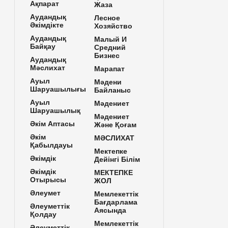
Ақпарат
Жаза
Аудандық
Лесное
Әкімдікте
Хозяйство
Аудандық
Малый И
Байқау
Средний
Бизнес
Аудандық
Мәслихат
Марапат
Ауыл
Мәдени
Шаруашылығы
Байланыс
Ауыл
Мәдениет
Шаруашылық
Мәдениет
Әкім Аптасы
Және Қоғам
Әкім
МӘСЛИХАТ
Қабылдауы
Мектепке
Әкімдік
Дейінгі Білім
Әкімдік
МЕКТЕПКЕ
Отырысы
ЖОЛ
Әлеумет
Мемлекеттік
Бағдарлама
Әлеуметтік
Аясында
Қолдау
Мемлекеттік
Әлеуметтік