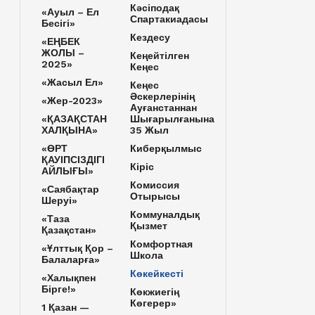
Кәсіподақ
«Ауыл – Ел
Спартакиадасы
Бесігі»
Кездесу
«ЕҢБЕК
ЖОЛЫ –
Кеңейтілген
2025»
Кеңес
«Жасыл Ел»
Кеңес
Әскерлерінің
«Жер-2023»
Ауғанстаннан
«ҚАЗАҚСТАН
Шығарылғанына
ХАЛҚЫНА»
35 Жыл
«ӨРТ
Киберқылмыс
ҚАУІПСІЗДІГІ
Кіріс
АЙЛЫҒЫ»
Комиссия
«Саябақтар
Отырысы
Шеруі»
Коммуналдық
«Таза
Қызмет
Қазақстан»
Комфортная
«Ұлттық Қор –
Школа
Балаларға»
Көкейкесті
«Халықпен
Бірге!»
Көкжиегің
Көгерер»
1 Қазан —