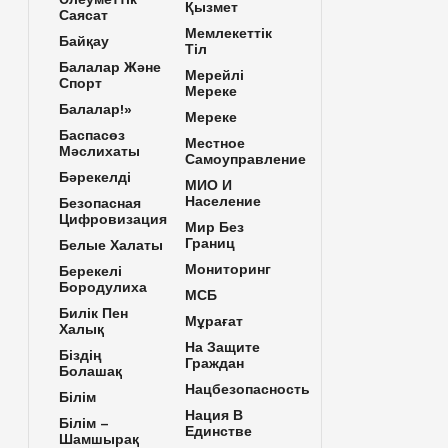
Қызмет
Саясат
Мемлекеттік
Байқау
Тіл
Балалар Және
Мерейлі
Спорт
Мереке
Балалар!»
Мереке
Баспасөз
Местное
Мәслихаты
Самоуправление
Бәрекелді
МИО И
Население
Безопасная
Цифровизация
Мир Без
Границ
Белые Халаты
Мониторинг
Берекелі
Бородулиха
МСБ
Билік Пен
Мұрағат
Халық
На Защите
Біздің
Граждан
Болашақ
Нацбезопасность
Білім
Нация В
Білім –
Единстве
Шамшырақ