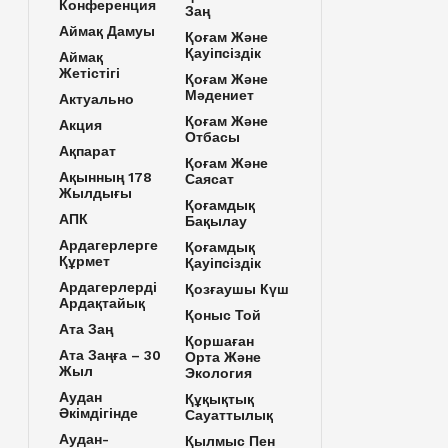
Конференция
Заң
Аймақ Дамуы
Қоғам Және
Қауіпсіздік
Аймақ
Жетістігі
Қоғам Және
Мәдениет
Актуально
Қоғам Және
Акция
Отбасы
Ақпарат
Қоғам Және
Ақынның 178
Саясат
Жылдығы
Қоғамдық
АПК
Бақылау
Ардагерлерге
Қоғамдық
Құрмет
Қауіпсіздік
Ардагерлерді
Қозғаушы Күш
Ардақтайық
Қоныс Той
Ата Заң
Қоршаған
Ата Заңға – 30
Орта Және
Жыл
Экология
Аудан
Құқықтық
Әкімдігінде
Сауаттылық
Аудан-
Қылмыс Пен