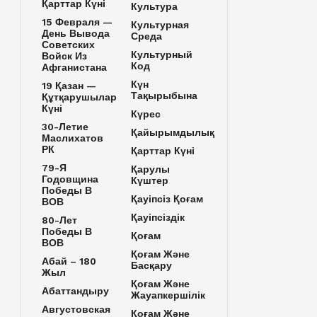
Қарттар Күні
Культура
15 Февраля —
Культурная
День Вывода
Среда
Советских
Культурный
Войск Из
Код
Афганистана
Күн
19 Қазан —
Тақырыбына
Құтқарушылар
Күні
Күрес
30-Летие
Қайырымдылық
Маслихатов
РК
Қарттар Күні
79-Я
Қарулы
Годовщина
Күштер
Победы В
Қауіпсіз Қоғам
ВОВ
Қауіпсіздік
80-Лет
Победы В
Қоғам
ВОВ
Қоғам Және
Абай – 180
Басқару
Жыл
Қоғам Және
Абаттандыру
Жауапкершілік
Августовская
Қоғам Және