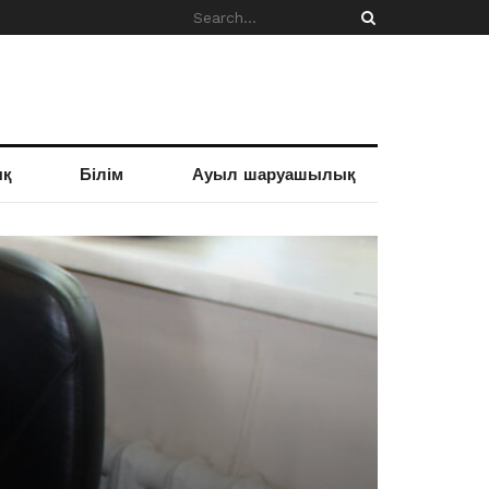
ық
Білім
Ауыл шаруашылық