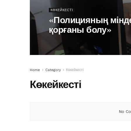
КӨКЕЙКЕСТІ
«Полицияның мінд
қорғаны болу»
Home
Category
Көкейкесті
Көкейкесті
No Co