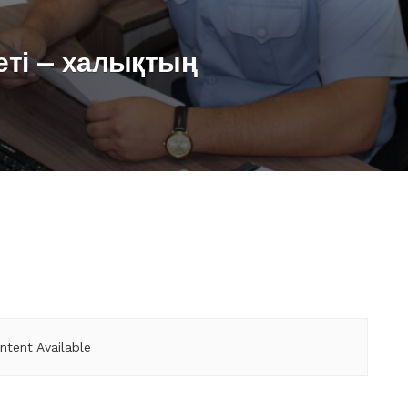
еті – халықтың
ntent Available