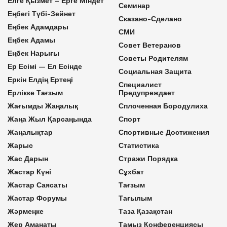
Елге Қызмет – Ерге Міндет
Семинар
Еңбегі Түбі-Зейнет
Сказано-Сделано
Еңбек Адамдары
СМИ
Еңбек Адамы
Совет Ветеранов
Еңбек Нарығы
Советы Родителям
Ер Есімі — Ел Есінде
Социальная Защита
Еркін Елдің Ертеңі
Специалист
Ерлікке Тағзым
Предупреждает
Жағымды Жаңалық
Сплоченная Бородулиха
Жаңа Жыл Қарсаңында
Спорт
Жаңалықтар
Спортивные Достижения
Жарыс
Статистика
Жас Дарын
Стражи Порядка
Жастар Күні
Сұхбат
Жастар Саясаты
Тағзым
Жастар Форумы
Тағылым
Жәрмеңке
Таза Қазақстан
Жер Аманаты
Тамыз Конференциясы