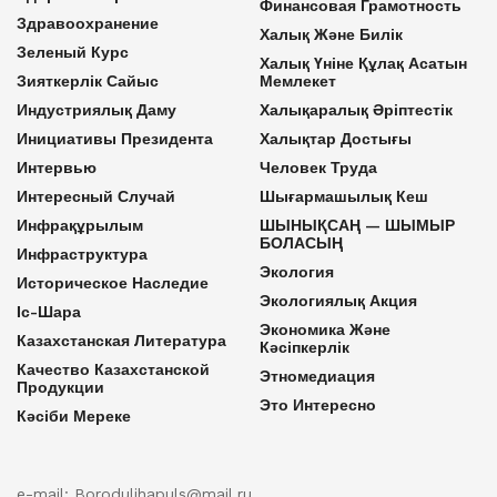
Финансовая Грамотность
Здравоохранение
Халық Және Билік
Зеленый Курс
Халық Үніне Құлақ Асатын
Зияткерлік Сайыс
Мемлекет
Индустриялық Даму
Халықаралық Әріптестік
Инициативы Президента
Халықтар Достығы
Интервью
Человек Труда
Интересный Случай
Шығармашылық Кеш
Инфрақұрылым
ШЫНЫҚСАҢ — ШЫМЫР
БОЛАСЫҢ
Инфраструктура
Экология
Историческое Наследие
Экологиялық Акция
Іс-Шара
Экономика Және
Казахстанская Литература
Кәсіпкерлік
Качество Казахстанской
Этномедиация
Продукции
Это Интересно
Кәсіби Мереке
e-mail: Borodulihapuls@mail.ru