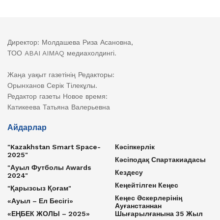
Директор: Молдашева Риза Асановна,
ТОО ABAI AIMAQ медиахолдингі.
Жаңа уақыт газетінің Редакторы:
Орынханов Серік Тілекұлы.
Редактор газеты Новое время:
Катикеева Татьяна Валерьевна
Айдарлар
"Kazakhstan Smart Space-
Кәсіпкерлік
2025"
Кәсіподақ Спартакиадасы
"Ауыл Футболы Awards
Кездесу
2024"
Кеңейтілген Кеңес
"Қарызсыз Қоғам"
Кеңес Әскерлерінің
«Ауыл – Ел Бесігі»
Ауғанстаннан
«ЕҢБЕК ЖОЛЫ – 2025»
Шығарылғанына 35 Жыл