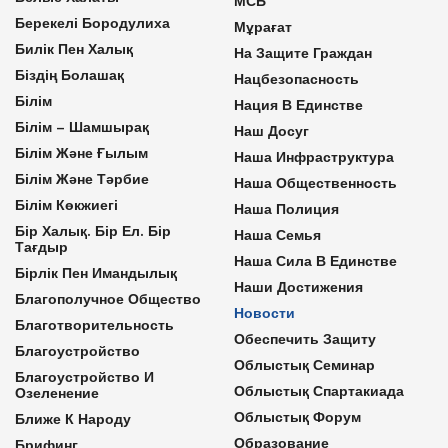
МСБ
Берекелі Бородулиха
Мұрағат
Билік Пен Халық
На Защите Граждан
Біздің Болашақ
Нацбезопасность
Білім
Нация В Единстве
Білім – Шамшырақ
Наш Досуг
Білім Және Ғылым
Наша Инфраструктура
Білім Және Тәрбие
Наша Общественность
Білім Көкжиегі
Наша Полиция
Бір Халық. Бір Ел. Бір
Наша Семья
Тағдыр
Наша Сила В Единстве
Бірлік Пен Имандылық
Наши Достижения
Благополучное Общество
Новости
Благотворительность
Обеспечить Защиту
Благоустройство
Облыстық Семинар
Благоустройство И
Облыстық Спартакиада
Озеленение
Облыстық Форум
Ближе К Народу
Образование
Брифинг