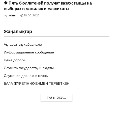
🔶️ Пять бюллетеней получат казахстанцы на
НОВОСТИ
выборах в мажилис и маслихаты
by
admin
10.03.2023
Жаңалықтар
Ақпараттық хабарлама
Информационное сообщение
Цена дороги
Служить государству и людям
Служение длиною в жизнь
БАЛА ЖҮРЕГІН ӘУЕНМЕН ТЕРБЕТКЕН
ТАҒЫ ОҚУ...