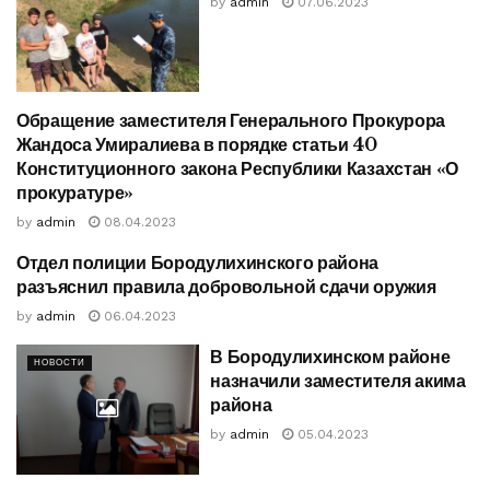
by
admin
07.06.2023
Обращение заместителя Генерального Прокурора
НОВОСТИ
Жандоса Умиралиева в порядке статьи 40
Конституционного закона Республики Казахстан «О
прокуратуре»
by
admin
08.04.2023
Отдел полиции Бородулихинского района
НОВОСТИ
разъяснил правила добровольной сдачи оружия
by
admin
06.04.2023
В Бородулихинском районе
НОВОСТИ
назначили заместителя акима
района
by
admin
05.04.2023