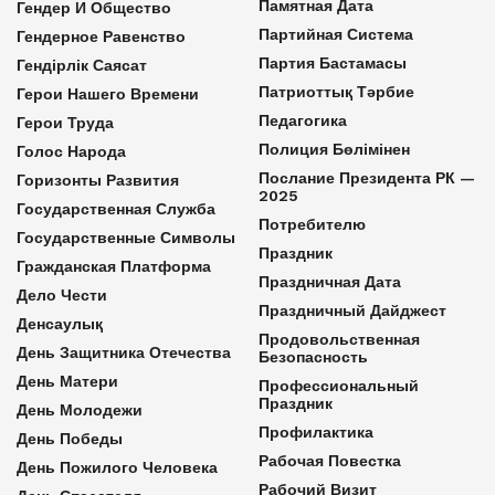
Памятная Дата
Гендер И Общество
Партийная Система
Гендерное Равенство
Партия Бастамасы
Гендірлік Саясат
Патриоттық Тәрбие
Герои Нашего Времени
Педагогика
Герои Труда
Полиция Бөлімінен
Голос Народа
Послание Президента РК —
Горизонты Развития
2025
Государственная Служба
Потребителю
Государственные Символы
Праздник
Гражданская Платформа
Праздничная Дата
Дело Чести
Праздничный Дайджест
Денсаулық
Продовольственная
День Защитника Отечества
Безопасность
День Матери
Профессиональный
Праздник
День Молодежи
Профилактика
День Победы
Рабочая Повестка
День Пожилого Человека
Рабочий Визит