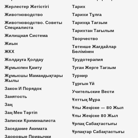
Жерлестер Жетістігі
Тарих
Животноводство
Тарихи Тұлға
Животноводство. Советы
Тарихқа Тағзым
Специалиста
Тарихтан Тағылым
Жилищная Система
Творчество
Жиын
Төтенше Жағдайлар
ЖКХ
Бөлімінен
Жолдауға Қолдау
Трудотерапия
Жұмыспен Қамту
Туған Жерге Тағзым
Жұмысшы Мамандықтары
Турнир
Жылы
Тұрғын Үй
Закон И Порядок
Учительские Вести
Занятость
Ұлттық Мұра
Заң
Ұлы Жеңіске — 80 Жыл
Заң Мен Тәртіп
Ұлы Жеңіске 80 Жыл
Записки Криминалиста
Ұрпақ Сабақтастығы
Заседание Акимата
Ұрпақтар Сабақтастығы
Здоровые Привычки