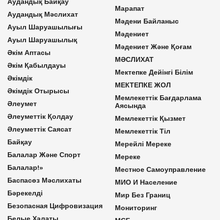
Аудандық Байқау
Марапат
Аудандық Мәслихат
Мәдени Байланыс
Ауыл Шаруашылығы
Мәдениет
Ауыл Шаруашылық
Мәдениет Және Қоғам
Әкім Аптасы
МӘСЛИХАТ
Әкім Қабылдауы
Мектепке Дейінгі Білім
Әкімдік
МЕКТЕПКЕ ЖОЛ
Әкімдік Отырысы
Мемлекеттік Бағдарлама
Әлеумет
Аясында
Әлеуметтік Қолдау
Мемлекеттік Қызмет
Әлеуметтік Саясат
Мемлекеттік Тіл
Байқау
Мерейлі Мереке
Балалар Және Спорт
Мереке
Балалар!»
Местное Самоуправление
Баспасөз Мәслихаты
МИО И Население
Бәрекелді
Мир Без Границ
Безопасная Цифровизация
Мониторинг
Белые Халаты