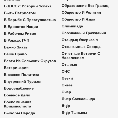
Образование Без Границ
БЦОССУ: Истории Успеха
Общество И Религия
Быть Патриотом
Общество И Язык
В Борьбе С Преступностью
Олимпиада
В Единстве Нации
Осознанный Гражданин
В Рабочем Ритме
Отандық Өнеркәсіп
В Рамках ГЧП
Отзывчивые Сердца
Важно Знать
Отчетные Встречи С
Ваше Право
Населением
Вести Из Сельских Округов
Отырыс
Ветеринария
ОЧС
Внешняя Политика
Өзекті
Внутренний Туризм
Өнеге
Водоснабжение
Өнер
Военное Дело
Өнер Сахнасында
Воспоминания
Өңір
Криминалиста
Өңір Тынысы
Выборы Народа