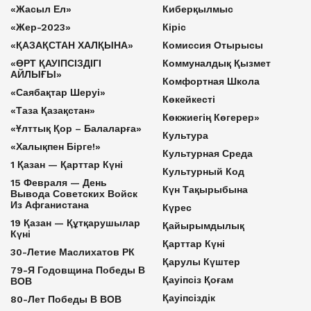
«Жасыл Ел»
Киберқылмыс
«Жер-2023»
Кіріс
«ҚАЗАҚСТАН ХАЛҚЫНА»
Комиссия Отырысы
«ӨРТ ҚАУІПСІЗДІГІ
Коммуналдық Қызмет
АЙЛЫҒЫ»
Комфортная Школа
«Саябақтар Шеруі»
Көкейкесті
«Таза Қазақстан»
Көкжиегің Көгерер»
«Ұлттық Қор – Балаларға»
Культура
«Халықпен Бірге!»
Культурная Среда
1 Қазан — Қарттар Күні
Культурный Код
15 Февраля — День
Күн Тақырыбына
Вывода Советских Войск
Из Афганистана
Күрес
19 Қазан — Құтқарушылар
Қайырымдылық
Күні
Қарттар Күні
30-Летие Маслихатов РК
Қарулы Күштер
79-Я Годовщина Победы В
Қауіпсіз Қоғам
ВОВ
Қауіпсіздік
80-Лет Победы В ВОВ