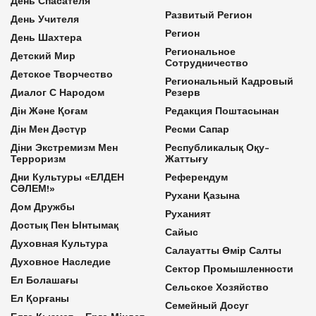
День Спасателя
Развитый Регион
День Учителя
Регион
День Шахтера
Региональное
Детский Мир
Сотрудничество
Детское Творчество
Региональный Кадровый
Диалог С Народом
Резерв
Дін Және Қоғам
Редакция Поштасынан
Дін Мен Дәстүр
Ресми Сапар
Діни Экстремизм Мен
Республикалық Оқу-
Терроризм
Жаттығу
Дни Культуры «ЕЛДЕН
Референдум
СӘЛЕМ!»
Рухани Қазына
Дом Дружбы
Руханият
Достық Пен Ынтымақ
Сайыс
Духовная Культура
Салауатты Өмір Салты
Духовное Наследие
Сектор Промышленности
Ел Болашағы
Сельское Хозяйство
Ел Қорғаны
Семейный Досуг