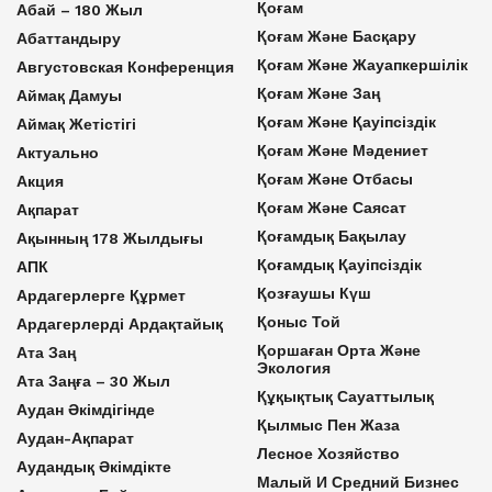
Қоғам
Абай – 180 Жыл
Қоғам Және Басқару
Абаттандыру
Қоғам Және Жауапкершілік
Августовская Конференция
Қоғам Және Заң
Аймақ Дамуы
Қоғам Және Қауіпсіздік
Аймақ Жетістігі
Қоғам Және Мәдениет
Актуально
Қоғам Және Отбасы
Акция
Қоғам Және Саясат
Ақпарат
Қоғамдық Бақылау
Ақынның 178 Жылдығы
Қоғамдық Қауіпсіздік
АПК
Қозғаушы Күш
Ардагерлерге Құрмет
Қоныс Той
Ардагерлерді Ардақтайық
Қоршаған Орта Және
Ата Заң
Экология
Ата Заңға – 30 Жыл
Құқықтық Сауаттылық
Аудан Әкімдігінде
Қылмыс Пен Жаза
Аудан-Ақпарат
Лесное Хозяйство
Аудандық Әкімдікте
Малый И Средний Бизнес