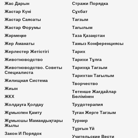
Жас Дарын
Стражи Порядка
Жастар Күні
Сұхбат
Жастар Саясаты
Тағзым
Жастар Форумы
Тағылым
Жәрмеңке
Таза Қазақстан
Жер Аманаты
Тамыз Конференциясы
Жерлестер Жетістігі
Тарих
Животноводство
Тарихи Тұлға
Животноводство. Советы
Тарихқа Тағзым
Специалиста
Тарихтан Тағылым
Жилищная Система
Творчество
Жиын
Төтенше Жағдайлар
ЖКХ
Бөлімінен
Жолдауға Қолдау
Трудотерапия
Жұмыспен Қамту
Туған Жерге Тағзым
Жұмысшы Мамандықтары
Турнир
Жылы
Тұрғын Үй
Закон И Порядок
Учительские Вести