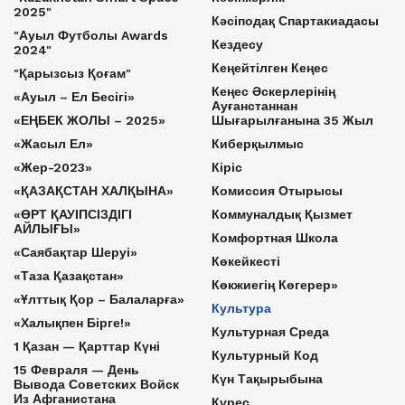
2025"
Кәсіподақ Спартакиадасы
"Ауыл Футболы Awards
Кездесу
2024"
Кеңейтілген Кеңес
"Қарызсыз Қоғам"
Кеңес Әскерлерінің
«Ауыл – Ел Бесігі»
Ауғанстаннан
«ЕҢБЕК ЖОЛЫ – 2025»
Шығарылғанына 35 Жыл
«Жасыл Ел»
Киберқылмыс
«Жер-2023»
Кіріс
«ҚАЗАҚСТАН ХАЛҚЫНА»
Комиссия Отырысы
«ӨРТ ҚАУІПСІЗДІГІ
Коммуналдық Қызмет
АЙЛЫҒЫ»
Комфортная Школа
«Саябақтар Шеруі»
Көкейкесті
«Таза Қазақстан»
Көкжиегің Көгерер»
«Ұлттық Қор – Балаларға»
Культура
«Халықпен Бірге!»
Культурная Среда
1 Қазан — Қарттар Күні
Культурный Код
15 Февраля — День
Күн Тақырыбына
Вывода Советских Войск
Из Афганистана
Күрес