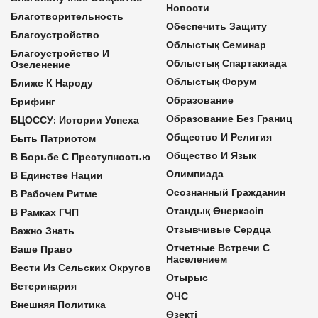
Новости
Благотворительность
Обеспечить Защиту
Благоустройство
Облыстық Семинар
Благоустройство И
Облыстық Спартакиада
Озеленение
Облыстық Форум
Ближе К Народу
Образование
Брифинг
Образование Без Границ
БЦОССУ: Истории Успеха
Общество И Религия
Быть Патриотом
Общество И Язык
В Борьбе С Преступностью
Олимпиада
В Единстве Нации
Осознанный Гражданин
В Рабочем Ритме
Отандық Өнеркәсіп
В Рамках ГЧП
Отзывчивые Сердца
Важно Знать
Отчетные Встречи С
Ваше Право
Населением
Вести Из Сельских Округов
Отырыс
Ветеринария
ОЧС
Внешняя Политика
Өзекті