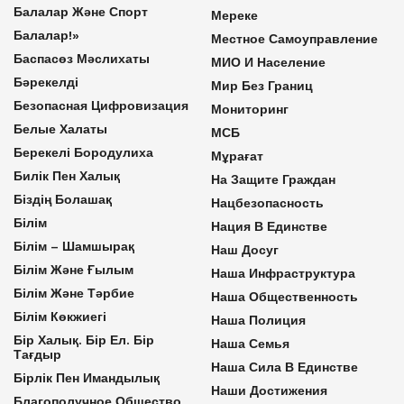
Балалар Және Спорт
Мереке
Балалар!»
Местное Самоуправление
Баспасөз Мәслихаты
МИО И Население
Бәрекелді
Мир Без Границ
Безопасная Цифровизация
Мониторинг
Белые Халаты
МСБ
Берекелі Бородулиха
Мұрағат
Билік Пен Халық
На Защите Граждан
Біздің Болашақ
Нацбезопасность
Білім
Нация В Единстве
Білім – Шамшырақ
Наш Досуг
Білім Және Ғылым
Наша Инфраструктура
Білім Және Тәрбие
Наша Общественность
Білім Көкжиегі
Наша Полиция
Бір Халық. Бір Ел. Бір
Наша Семья
Тағдыр
Наша Сила В Единстве
Бірлік Пен Имандылық
Наши Достижения
Благополучное Общество