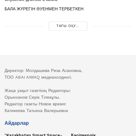
БАЛА ЖҮРЕГІН ӘУЕНМЕН ТЕРБЕТКЕН
ТАҒЫ ОҚУ...
Директор: Молдашева Риза Асановна,
ТОО ABAI AIMAQ медиахолдингі.
Жаңа уақыт газетінің Редакторы:
Орынханов Серік Тілекұлы.
Редактор газеты Новое время:
Катикеева Татьяна Валерьевна
Айдарлар
"Kazakhstan Smart Space-
Кәсіпкерлік