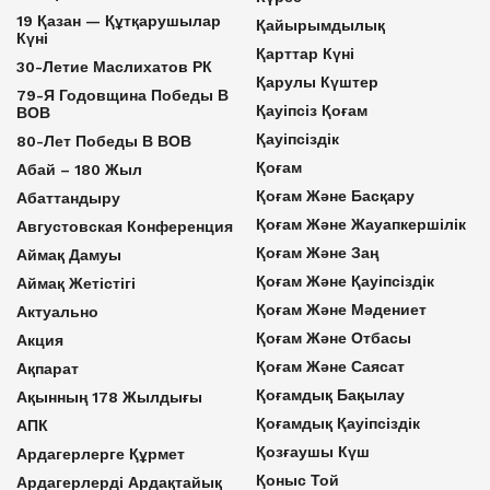
19 Қазан — Құтқарушылар
Қайырымдылық
Күні
Қарттар Күні
30-Летие Маслихатов РК
Қарулы Күштер
79-Я Годовщина Победы В
Қауіпсіз Қоғам
ВОВ
Қауіпсіздік
80-Лет Победы В ВОВ
Қоғам
Абай – 180 Жыл
Қоғам Және Басқару
Абаттандыру
Қоғам Және Жауапкершілік
Августовская Конференция
Қоғам Және Заң
Аймақ Дамуы
Қоғам Және Қауіпсіздік
Аймақ Жетістігі
Қоғам Және Мәдениет
Актуально
Қоғам Және Отбасы
Акция
Қоғам Және Саясат
Ақпарат
Қоғамдық Бақылау
Ақынның 178 Жылдығы
Қоғамдық Қауіпсіздік
АПК
Қозғаушы Күш
Ардагерлерге Құрмет
Қоныс Той
Ардагерлерді Ардақтайық