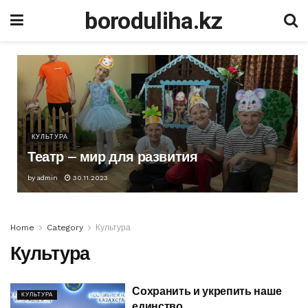
boroduliha.kz
КУЛЬТУРА
Театр – мир для развития
by
admin
30.11.2023
Home
Category
Культура
Культура
Сохранить и укрепить наше
КУЛЬТУРА
единство