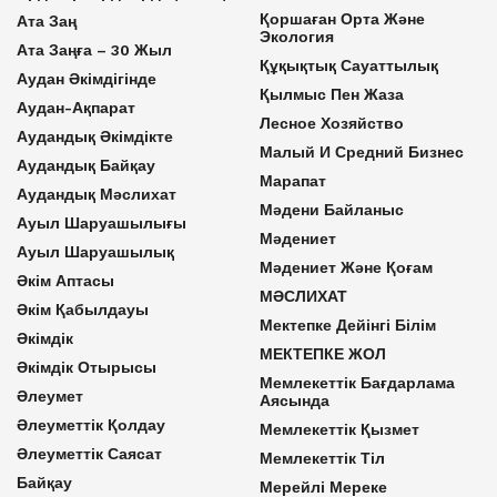
Қоршаған Орта Және
Ата Заң
Экология
Ата Заңға – 30 Жыл
Құқықтық Сауаттылық
Аудан Әкімдігінде
Қылмыс Пен Жаза
Аудан-Ақпарат
Лесное Хозяйство
Аудандық Әкімдікте
Малый И Средний Бизнес
Аудандық Байқау
Марапат
Аудандық Мәслихат
Мәдени Байланыс
Ауыл Шаруашылығы
Мәдениет
Ауыл Шаруашылық
Мәдениет Және Қоғам
Әкім Аптасы
МӘСЛИХАТ
Әкім Қабылдауы
Мектепке Дейінгі Білім
Әкімдік
МЕКТЕПКЕ ЖОЛ
Әкімдік Отырысы
Мемлекеттік Бағдарлама
Әлеумет
Аясында
Әлеуметтік Қолдау
Мемлекеттік Қызмет
Әлеуметтік Саясат
Мемлекеттік Тіл
Байқау
Мерейлі Мереке