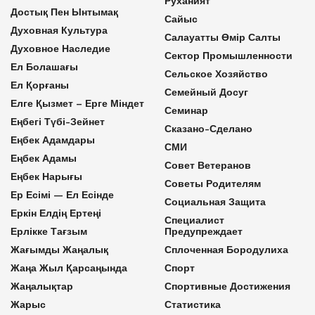
Руханият
Достық Пен Ынтымақ
Сайыс
Духовная Культура
Салауатты Өмір Салты
Духовное Наследие
Сектор Промышленности
Ел Болашағы
Сельское Хозяйство
Ел Қорғаны
Семейный Досуг
Елге Қызмет – Ерге Міндет
Семинар
Еңбегі Түбі-Зейнет
Сказано-Сделано
Еңбек Адамдары
СМИ
Еңбек Адамы
Совет Ветеранов
Еңбек Нарығы
Советы Родителям
Ер Есімі — Ел Есінде
Социальная Защита
Еркін Елдің Ертеңі
Специалист
Ерлікке Тағзым
Предупреждает
Жағымды Жаңалық
Сплоченная Бородулиха
Жаңа Жыл Қарсаңында
Спорт
Жаңалықтар
Спортивные Достижения
Жарыс
Статистика