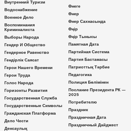
Внутренний Туризм
Өнеге
Водоснабжение
Өнер
Военное Дело
Өнер Сахнасында
Воспоминания
Өңір
Криминалиста
Өңір Тынысы
Выборы Народа
Памятная Дата
Гендер И Общество
Партийная Система
Гендерное Равенство
Партия Бастамасы
Гендірлік Саясат
Патриоттық Тәрбие
Герои Нашего Времени
Педагогика
Герои Труда
Полиция Бөлімінен
Голос Народа
Послание Президента РК —
Горизонты Развития
2025
Государственная Служба
Потребителю
Государственные Символы
Праздник
Гражданская Платформа
Праздничная Дата
Дело Чести
Праздничный Дайджест
Денсаулық