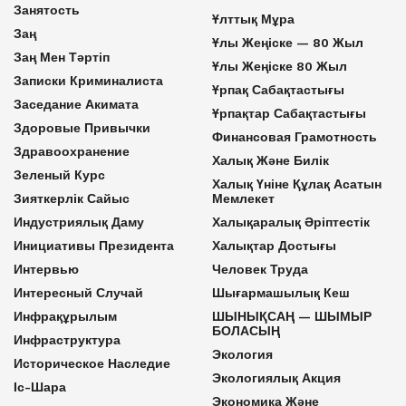
Занятость
Ұлттық Мұра
Заң
Ұлы Жеңіске — 80 Жыл
Заң Мен Тәртіп
Ұлы Жеңіске 80 Жыл
Записки Криминалиста
Ұрпақ Сабақтастығы
Заседание Акимата
Ұрпақтар Сабақтастығы
Здоровые Привычки
Финансовая Грамотность
Здравоохранение
Халық Және Билік
Зеленый Курс
Халық Үніне Құлақ Асатын
Зияткерлік Сайыс
Мемлекет
Индустриялық Даму
Халықаралық Әріптестік
Инициативы Президента
Халықтар Достығы
Интервью
Человек Труда
Интересный Случай
Шығармашылық Кеш
Инфрақұрылым
ШЫНЫҚСАҢ — ШЫМЫР
БОЛАСЫҢ
Инфраструктура
Экология
Историческое Наследие
Экологиялық Акция
Іс-Шара
Экономика Және