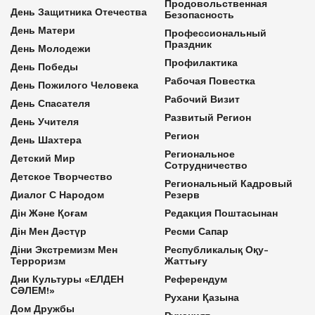
Продовольственная
День Защитника Отечества
Безопасность
День Матери
Профессиональный
Праздник
День Молодежи
Профилактика
День Победы
Рабочая Повестка
День Пожилого Человека
Рабочий Визит
День Спасателя
Развитый Регион
День Учителя
Регион
День Шахтера
Региональное
Детский Мир
Сотрудничество
Детское Творчество
Региональный Кадровый
Диалог С Народом
Резерв
Дін Және Қоғам
Редакция Поштасынан
Дін Мен Дәстүр
Ресми Сапар
Діни Экстремизм Мен
Республикалық Оқу-
Терроризм
Жаттығу
Дни Культуры «ЕЛДЕН
Референдум
СӘЛЕМ!»
Рухани Қазына
Дом Дружбы