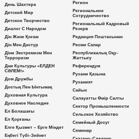
Регион
День Шахтера
Региональное
Детский Мир
Сотрудничество
Детское Творчество
Региональный Кадровый
Диалог С Народом
Резерв
Дін Және Қоғам
Редакция Поштасынан
Дін Мен Дәстүр
Ресми Сапар
Діни Экстремизм Мен
Республикалық Оқу-
Терроризм
Жаттығу
Дни Культуры «ЕЛДЕН
Референдум
СӘЛЕМ!»
Рухани Қазына
Дом Дружбы
Руханият
Достық Пен Ынтымақ
Сайыс
Духовная Культура
Салауатты Өмір Салты
Духовное Наследие
Сектор Промышленности
Ел Болашағы
Сельское Хозяйство
Ел Қорғаны
Семейный Досуг
Елге Қызмет – Ерге Міндет
Семинар
Еңбегі Түбі-Зейнет
Сказано-Сделано