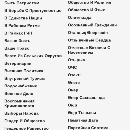
Общество И Религия
Быть Патриотом
Общество И Язык
В Борьбе С Преступностью
Олимпиада
В Единстве Нации
Осознанный Гражданин
В Рабочем Ритме
Отандық Өнеркәсіп
В Рамках ГЧП
Отзывчивые Сердца
Важно Знать
Отчетные Встречи С
Ваше Право
Населением
Вести Из Сельских Округов
Отырыс
Ветеринария
ОЧС
Внешняя Политика
Өзекті
Внутренний Туризм
Өнеге
Водоснабжение
Өнер
Военное Дело
Өнер Сахнасында
Воспоминания
Өңір
Криминалиста
Өңір Тынысы
Выборы Народа
Памятная Дата
Гендер И Общество
Партийная Система
Гендерное Равенство