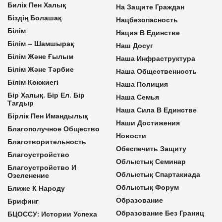
Билік Пен Халық
На Защите Граждан
Біздің Болашақ
Нацбезопасность
Білім
Нация В Единстве
Білім – Шамшырақ
Наш Досуг
Білім Және Ғылым
Наша Инфраструктура
Білім Және Тәрбие
Наша Общественность
Білім Көкжиегі
Наша Полиция
Бір Халық. Бір Ел. Бір
Наша Семья
Тағдыр
Наша Сила В Единстве
Бірлік Пен Имандылық
Наши Достижения
Благополучное Общество
Новости
Благотворительность
Обеспечить Защиту
Благоустройство
Облыстық Семинар
Благоустройство И
Облыстық Спартакиада
Озеленение
Облыстық Форум
Ближе К Народу
Образование
Брифинг
Образование Без Границ
БЦОССУ: Истории Успеха