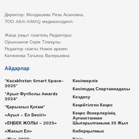
Директор: Молдашева Риза Асановна,
ТОО ABAI AIMAQ медиахолдингі.
Жаңа уақыт газетінің Редакторы:
Орынханов Серік Тілекұлы.
Редактор газеты Новое время:
Катикеева Татьяна Валерьевна
Айдарлар
"Kazakhstan Smart Space-
Кәсіпкерлік
2025"
Кәсіподақ Спартакиадасы
"Ауыл Футболы Awards
Кездесу
2024"
Кеңейтілген Кеңес
"Қарызсыз Қоғам"
Кеңес Әскерлерінің
«Ауыл – Ел Бесігі»
Ауғанстаннан
«ЕҢБЕК ЖОЛЫ – 2025»
Шығарылғанына 35 Жыл
«Жасыл Ел»
Киберқылмыс