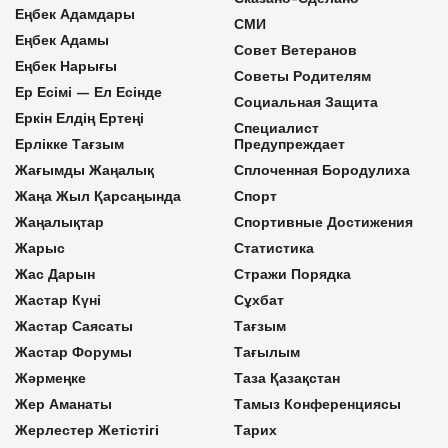
Еңбек Адамдары
СМИ
Еңбек Адамы
Совет Ветеранов
Еңбек Нарығы
Советы Родителям
Ер Есімі — Ел Есінде
Социальная Защита
Еркін Елдің Ертеңі
Специалист
Ерлікке Тағзым
Предупреждает
Жағымды Жаңалық
Сплоченная Бородулиха
Жаңа Жыл Қарсаңында
Спорт
Жаңалықтар
Спортивные Достижения
Жарыс
Статистика
Жас Дарын
Стражи Порядка
Жастар Күні
Сұхбат
Жастар Саясаты
Тағзым
Жастар Форумы
Тағылым
Жәрмеңке
Таза Қазақстан
Жер Аманаты
Тамыз Конференциясы
Жерлестер Жетістігі
Тарих