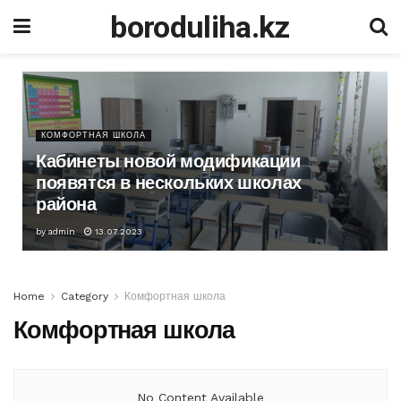
boroduliha.kz
КОМФОРТНАЯ ШКОЛА
Кабинеты новой модификации
появятся в нескольких школах
района
by
admin
13.07.2023
Home
Category
Комфортная школа
Комфортная школа
No Content Available