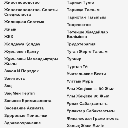
Животноводство
Тарихи Тұлға
Животноводство. Советы
Тарихқа Тағзым
Специалиста
Тарихтан Тағылым
Жилищная Система
Творчество
Жиын
Төтенше Жағдайлар
ЖКХ
Бөлімінен
Жолдауға Қолдау
Трудотерапия
Жұмыспен Қамту
Туған Жерге Тағзым
Жұмысшы Мамандықтары
Турнир
Жылы
Тұрғын Үй
Закон И Порядок
Учительские Вести
Занятость
Ұлттық Мұра
Заң
Ұлы Жеңіске — 80 Жыл
Заң Мен Тәртіп
Ұлы Жеңіске 80 Жыл
Записки Криминалиста
Ұрпақ Сабақтастығы
Заседание Акимата
Ұрпақтар Сабақтастығы
Здоровые Привычки
Финансовая Грамотность
Здравоохранение
Халық Және Билік