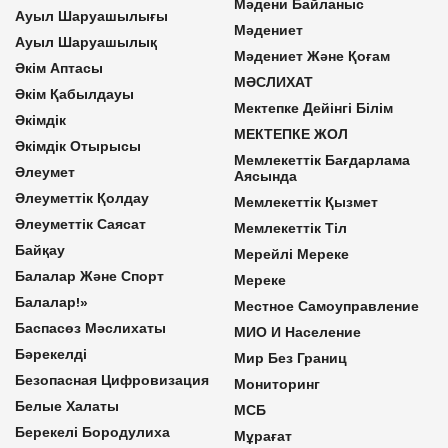
Мәдени Байланыс
Ауыл Шаруашылығы
Мәдениет
Ауыл Шаруашылық
Мәдениет Және Қоғам
Әкім Аптасы
МӘСЛИХАТ
Әкім Қабылдауы
Мектепке Дейінгі Білім
Әкімдік
МЕКТЕПКЕ ЖОЛ
Әкімдік Отырысы
Мемлекеттік Бағдарлама
Әлеумет
Аясында
Әлеуметтік Қолдау
Мемлекеттік Қызмет
Әлеуметтік Саясат
Мемлекеттік Тіл
Байқау
Мерейлі Мереке
Балалар Және Спорт
Мереке
Балалар!»
Местное Самоуправление
Баспасөз Мәслихаты
МИО И Население
Бәрекелді
Мир Без Границ
Безопасная Цифровизация
Мониторинг
Белые Халаты
МСБ
Берекелі Бородулиха
Мұрағат