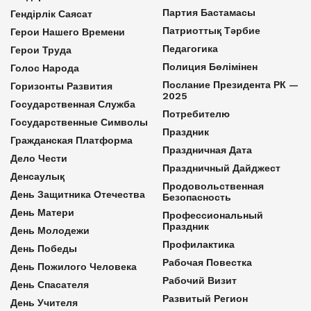
Партия Бастамасы
Гендірлік Саясат
Патриоттық Тәрбие
Герои Нашего Времени
Педагогика
Герои Труда
Полиция Бөлімінен
Голос Народа
Послание Президента РК —
Горизонты Развития
2025
Государственная Служба
Потребителю
Государственные Символы
Праздник
Гражданская Платформа
Праздничная Дата
Дело Чести
Праздничный Дайджест
Денсаулық
Продовольственная
День Защитника Отечества
Безопасность
День Матери
Профессиональный
Праздник
День Молодежи
Профилактика
День Победы
Рабочая Повестка
День Пожилого Человека
Рабочий Визит
День Спасателя
Развитый Регион
День Учителя