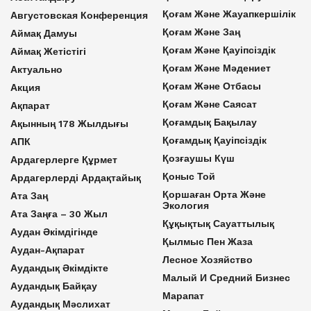
Қоғам Және Жауапкершілік
Августовская Конференция
Қоғам Және Заң
Аймақ Дамуы
Қоғам Және Қауіпсіздік
Аймақ Жетістігі
Қоғам Және Мәдениет
Актуально
Қоғам Және Отбасы
Акция
Қоғам Және Саясат
Ақпарат
Қоғамдық Бақылау
Ақынның 178 Жылдығы
Қоғамдық Қауіпсіздік
АПК
Қозғаушы Күш
Ардагерлерге Құрмет
Қоныс Той
Ардагерлерді Ардақтайық
Қоршаған Орта Және
Ата Заң
Экология
Ата Заңға – 30 Жыл
Құқықтық Сауаттылық
Аудан Әкімдігінде
Қылмыс Пен Жаза
Аудан-Ақпарат
Лесное Хозяйство
Аудандық Әкімдікте
Малый И Средний Бизнес
Аудандық Байқау
Марапат
Аудандық Мәслихат