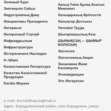
Зеленый Курс
Халық Үніне Құлақ Асатын
Зияткерлік Сайыс
Мемлекет
Индустриялық Даму
Халықаралық Әріптестік
Инициативы Президента
Халықтар Достығы
Интервью
Человек Труда
Интересный Случай
Шығармашылық Кеш
Инфрақұрылым
ШЫНЫҚСАҢ — ШЫМЫР
БОЛАСЫҢ
Инфраструктура
Экология
Историческое Наследие
Экологиялық Акция
Іс-Шара
Экономика Және
Казахстанская Литература
Кәсіпкерлік
Качество Казахстанской
Этномедиация
Продукции
Это Интересно
Кәсіби Мереке
e-mail: Borodulihapuls@mail.ru
Адрес: Бородулихинский район, село Бородулиха, улица