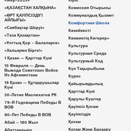
«Жер-2023»
Кіріс
«ҚАЗАҚСТАН ХАЛҚЫНА»
Комиссия Отырысы
«ӨРТ ҚАУІПСІЗДІГІ
Коммуналдық Қызмет
АЙЛЫҒЫ»
Комфортная Школа
«Саябақтар Шеруі»
Көкейкесті
«Таза Қазақстан»
Көкжиегің Көгерер»
«Ұлттық Қор – Балаларға»
Культура
«Халықпен Бірге!»
Культурная Среда
1 Қазан — Қарттар Күні
Культурный Код
15 Февраля — День
Күн Тақырыбына
Вывода Советских Войск
Из Афганистана
Күрес
19 Қазан — Құтқарушылар
Қайырымдылық
Күні
Қарттар Күні
30-Летие Маслихатов РК
Қарулы Күштер
79-Я Годовщина Победы В
Қауіпсіз Қоғам
ВОВ
Қауіпсіздік
80-Лет Победы В ВОВ
Қоғам
Абай – 180 Жыл
Қоғам Және Басқару
Абаттандыру