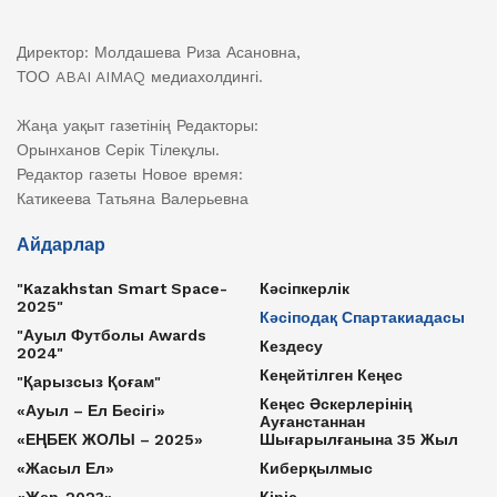
Директор: Молдашева Риза Асановна,
ТОО ABAI AIMAQ медиахолдингі.
Жаңа уақыт газетінің Редакторы:
Орынханов Серік Тілекұлы.
Редактор газеты Новое время:
Катикеева Татьяна Валерьевна
Айдарлар
"Kazakhstan Smart Space-
Кәсіпкерлік
2025"
Кәсіподақ Спартакиадасы
"Ауыл Футболы Awards
Кездесу
2024"
Кеңейтілген Кеңес
"Қарызсыз Қоғам"
Кеңес Әскерлерінің
«Ауыл – Ел Бесігі»
Ауғанстаннан
«ЕҢБЕК ЖОЛЫ – 2025»
Шығарылғанына 35 Жыл
«Жасыл Ел»
Киберқылмыс