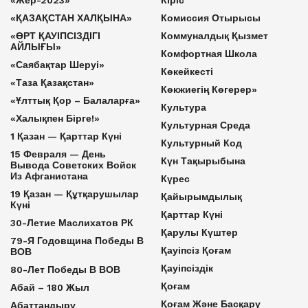
«Жер-2023»
Кіріс
«ҚАЗАҚСТАН ХАЛҚЫНА»
Комиссия Отырысы
«ӨРТ ҚАУІПСІЗДІГІ
Коммуналдық Қызмет
АЙЛЫҒЫ»
Комфортная Школа
«Саябақтар Шеруі»
Көкейкесті
«Таза Қазақстан»
Көкжиегің Көгерер»
«Ұлттық Қор – Балаларға»
Культура
«Халықпен Бірге!»
Культурная Среда
1 Қазан — Қарттар Күні
Культурный Код
15 Февраля — День
Күн Тақырыбына
Вывода Советских Войск
Из Афганистана
Күрес
19 Қазан — Құтқарушылар
Қайырымдылық
Күні
Қарттар Күні
30-Летие Маслихатов РК
Қарулы Күштер
79-Я Годовщина Победы В
Қауіпсіз Қоғам
ВОВ
Қауіпсіздік
80-Лет Победы В ВОВ
Қоғам
Абай – 180 Жыл
Қоғам Және Басқару
Абаттандыру