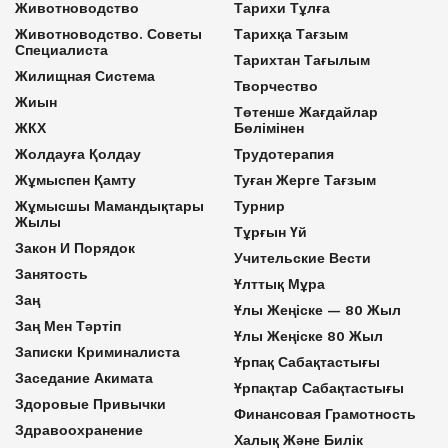
Животноводство
Тарихи Тұлға
Животноводство. Советы
Тарихқа Тағзым
Специалиста
Тарихтан Тағылым
Жилищная Система
Творчество
Жиын
Төтенше Жағдайлар
ЖКХ
Бөлімінен
Жолдауға Қолдау
Трудотерапия
Жұмыспен Қамту
Туған Жерге Тағзым
Жұмысшы Мамандықтары
Турнир
Жылы
Тұрғын Үй
Закон И Порядок
Учительские Вести
Занятость
Ұлттық Мұра
Заң
Ұлы Жеңіске — 80 Жыл
Заң Мен Тәртіп
Ұлы Жеңіске 80 Жыл
Записки Криминалиста
Ұрпақ Сабақтастығы
Заседание Акимата
Ұрпақтар Сабақтастығы
Здоровые Привычки
Финансовая Грамотность
Здравоохранение
Халық Және Билік