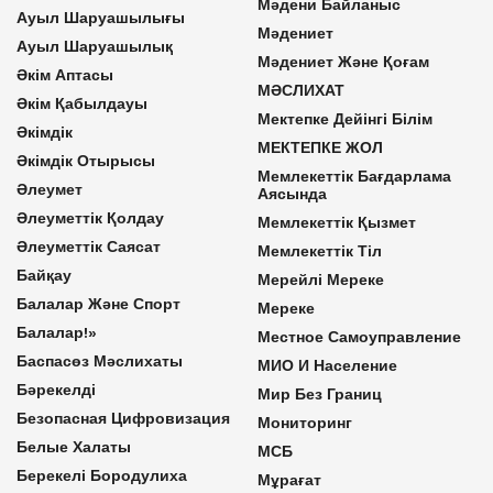
Мәдени Байланыс
Ауыл Шаруашылығы
Мәдениет
Ауыл Шаруашылық
Мәдениет Және Қоғам
Әкім Аптасы
МӘСЛИХАТ
Әкім Қабылдауы
Мектепке Дейінгі Білім
Әкімдік
МЕКТЕПКЕ ЖОЛ
Әкімдік Отырысы
Мемлекеттік Бағдарлама
Әлеумет
Аясында
Әлеуметтік Қолдау
Мемлекеттік Қызмет
Әлеуметтік Саясат
Мемлекеттік Тіл
Байқау
Мерейлі Мереке
Балалар Және Спорт
Мереке
Балалар!»
Местное Самоуправление
Баспасөз Мәслихаты
МИО И Население
Бәрекелді
Мир Без Границ
Безопасная Цифровизация
Мониторинг
Белые Халаты
МСБ
Берекелі Бородулиха
Мұрағат