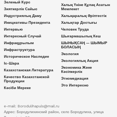
Зеленый Курс
Халық Үніне Құлақ Асатын
Зияткерлік Сайыс
Мемлекет
Индустриялық Даму
Халықаралық Әріптестік
Инициативы Президента
Халықтар Достығы
Интервью
Человек Труда
Интересный Случай
Шығармашылық Кеш
Инфрақұрылым
ШЫНЫҚСАҢ — ШЫМЫР
БОЛАСЫҢ
Инфраструктура
Экология
Историческое Наследие
Экологиялық Акция
Іс-Шара
Экономика Және
Казахстанская Литература
Кәсіпкерлік
Качество Казахстанской
Этномедиация
Продукции
Это Интересно
Кәсіби Мереке
e-mail: Borodulihapuls@mail.ru
Адрес: Бородулихинский район, село Бородулиха, улица