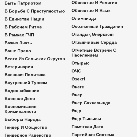
Общество И Религия
Быть Патриотом
Общество И Язык
В Борьбе С Преступностью
Олимпиада
В Единстве Нации
Осознанный Гражданин
В Рабочем Ритме
Отандық Өнеркәсіп
В Рамках ГЧП
Отзывчивые Сердца
Важно Знать
Отчетные Встречи С
Ваше Право
Населением
Вести Из Сельских Округов
Отырыс
Ветеринария
ОЧС
Внешняя Политика
Өзекті
Внутренний Туризм
Өнеге
Водоснабжение
Өнер
Военное Дело
Өнер Сахнасында
Воспоминания
Өңір
Криминалиста
Өңір Тынысы
Выборы Народа
Памятная Дата
Гендер И Общество
Партийная Система
Гендерное Равенство