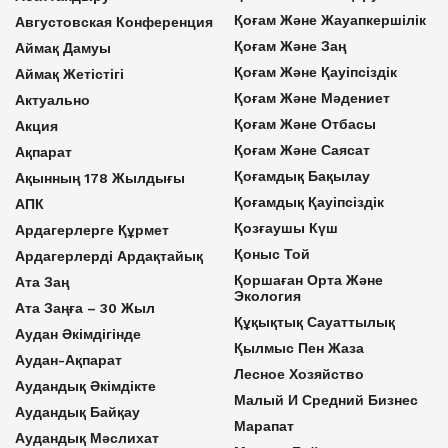
Қоғам Және Жауапкершілік
Августовская Конференция
Қоғам Және Заң
Аймақ Дамуы
Қоғам Және Қауіпсіздік
Аймақ Жетістігі
Қоғам Және Мәдениет
Актуально
Қоғам Және Отбасы
Акция
Қоғам Және Саясат
Ақпарат
Қоғамдық Бақылау
Ақынның 178 Жылдығы
Қоғамдық Қауіпсіздік
АПК
Қозғаушы Күш
Ардагерлерге Құрмет
Қоныс Той
Ардагерлерді Ардақтайық
Қоршаған Орта Және
Ата Заң
Экология
Ата Заңға – 30 Жыл
Құқықтық Сауаттылық
Аудан Әкімдігінде
Қылмыс Пен Жаза
Аудан-Ақпарат
Лесное Хозяйство
Аудандық Әкімдікте
Малый И Средний Бизнес
Аудандық Байқау
Марапат
Аудандық Мәслихат