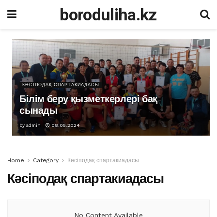
boroduliha.kz
КӘСІПОДАҚ СПАРТАКИАДАСЫ
Білім беру қызметкерлері бақ
сынады
by
admin
08.05.2024
Home
Category
Кәсіподақ спартакиадасы
Кәсіподақ спартакиадасы
No Content Available