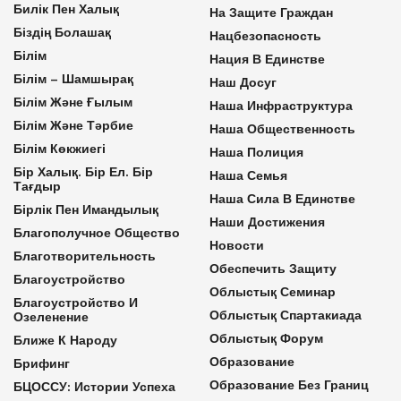
Билік Пен Халық
На Защите Граждан
Біздің Болашақ
Нацбезопасность
Білім
Нация В Единстве
Білім – Шамшырақ
Наш Досуг
Білім Және Ғылым
Наша Инфраструктура
Білім Және Тәрбие
Наша Общественность
Білім Көкжиегі
Наша Полиция
Бір Халық. Бір Ел. Бір
Наша Семья
Тағдыр
Наша Сила В Единстве
Бірлік Пен Имандылық
Наши Достижения
Благополучное Общество
Новости
Благотворительность
Обеспечить Защиту
Благоустройство
Облыстық Семинар
Благоустройство И
Облыстық Спартакиада
Озеленение
Облыстық Форум
Ближе К Народу
Образование
Брифинг
Образование Без Границ
БЦОССУ: Истории Успеха