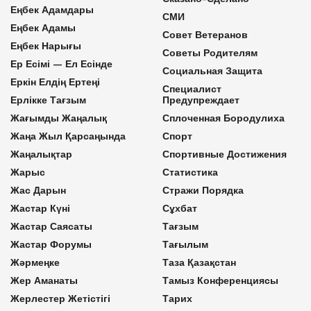
Еңбек Адамдары
СМИ
Еңбек Адамы
Совет Ветеранов
Еңбек Нарығы
Советы Родителям
Ер Есімі — Ел Есінде
Социальная Защита
Еркін Елдің Ертеңі
Специалист
Ерлікке Тағзым
Предупреждает
Жағымды Жаңалық
Сплоченная Бородулиха
Жаңа Жыл Қарсаңында
Спорт
Жаңалықтар
Спортивные Достижения
Жарыс
Статистика
Жас Дарын
Стражи Порядка
Жастар Күні
Сұхбат
Жастар Саясаты
Тағзым
Жастар Форумы
Тағылым
Жәрмеңке
Таза Қазақстан
Жер Аманаты
Тамыз Конференциясы
Жерлестер Жетістігі
Тарих