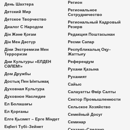
Регион
День Шахтера
Региональное
Детский Мир
Сотрудничество
Детское Творчество
Региональный Кадровый
Диалог С Народом
Резерв
Дін Және Қоғам
Редакция Поштасынан
Дін Мен Дәстүр
Ресми Сапар
Діни Экстремизм Мен
Республикалық Оқу-
Терроризм
Жаттығу
Дни Культуры «ЕЛДЕН
Референдум
СӘЛЕМ!»
Рухани Қазына
Дом Дружбы
Руханият
Достық Пен Ынтымақ
Сайыс
Духовная Культура
Салауатты Өмір Салты
Духовное Наследие
Сектор Промышленности
Ел Болашағы
Сельское Хозяйство
Ел Қорғаны
Семейный Досуг
Елге Қызмет – Ерге Міндет
Семинар
Еңбегі Түбі-Зейнет
Сказано-Сделано