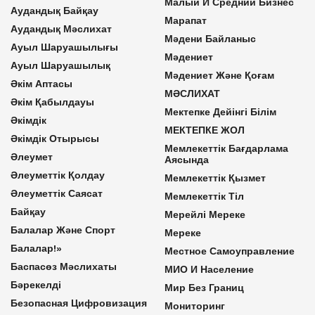
Малый И Средний Бизнес
Аудандық Байқау
Марапат
Аудандық Мәслихат
Мәдени Байланыс
Ауыл Шаруашылығы
Мәдениет
Ауыл Шаруашылық
Мәдениет Және Қоғам
Әкім Аптасы
МӘСЛИХАТ
Әкім Қабылдауы
Мектепке Дейінгі Білім
Әкімдік
МЕКТЕПКЕ ЖОЛ
Әкімдік Отырысы
Мемлекеттік Бағдарлама
Әлеумет
Аясында
Әлеуметтік Қолдау
Мемлекеттік Қызмет
Әлеуметтік Саясат
Мемлекеттік Тіл
Байқау
Мерейлі Мереке
Балалар Және Спорт
Мереке
Балалар!»
Местное Самоуправление
Баспасөз Мәслихаты
МИО И Население
Бәрекелді
Мир Без Границ
Безопасная Цифровизация
Мониторинг