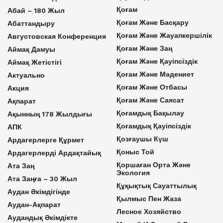
Қоғам
Абай – 180 Жыл
Қоғам Және Басқару
Абаттандыру
Қоғам Және Жауапкершілік
Августовская Конференция
Қоғам Және Заң
Аймақ Дамуы
Қоғам Және Қауіпсіздік
Аймақ Жетістігі
Қоғам Және Мәдениет
Актуально
Қоғам Және Отбасы
Акция
Қоғам Және Саясат
Ақпарат
Қоғамдық Бақылау
Ақынның 178 Жылдығы
Қоғамдық Қауіпсіздік
АПК
Қозғаушы Күш
Ардагерлерге Құрмет
Қоныс Той
Ардагерлерді Ардақтайық
Қоршаған Орта Және
Ата Заң
Экология
Ата Заңға – 30 Жыл
Құқықтық Сауаттылық
Аудан Әкімдігінде
Қылмыс Пен Жаза
Аудан-Ақпарат
Лесное Хозяйство
Аудандық Әкімдікте