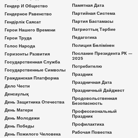
Памятная Дата
Гендер И Общество
Партийная Система
Гендерное Равенство
Партия Бастамасы
Гендірлік Саясат
Патриоттық Тәрбие
Герои Нашего Времени
Педагогика
Герои Труда
Полиция Бөлімінен
Голос Народа
Послание Президента РК —
Горизонты Развития
2025
Государственная Служба
Потребителю
Государственные Символы
Праздник
Гражданская Платформа
Праздничная Дата
Дело Чести
Праздничный Дайджест
Денсаулық
Продовольственная
День Защитника Отечества
Безопасность
День Матери
Профессиональный
Праздник
День Молодежи
Профилактика
День Победы
Рабочая Повестка
День Пожилого Человека