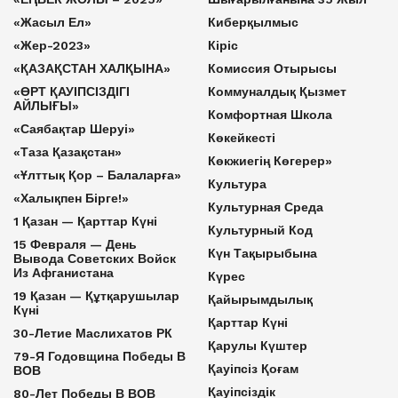
«Жасыл Ел»
Киберқылмыс
«Жер-2023»
Кіріс
«ҚАЗАҚСТАН ХАЛҚЫНА»
Комиссия Отырысы
«ӨРТ ҚАУІПСІЗДІГІ
Коммуналдық Қызмет
АЙЛЫҒЫ»
Комфортная Школа
«Саябақтар Шеруі»
Көкейкесті
«Таза Қазақстан»
Көкжиегің Көгерер»
«Ұлттық Қор – Балаларға»
Культура
«Халықпен Бірге!»
Культурная Среда
1 Қазан — Қарттар Күні
Культурный Код
15 Февраля — День
Күн Тақырыбына
Вывода Советских Войск
Из Афганистана
Күрес
19 Қазан — Құтқарушылар
Қайырымдылық
Күні
Қарттар Күні
30-Летие Маслихатов РК
Қарулы Күштер
79-Я Годовщина Победы В
Қауіпсіз Қоғам
ВОВ
Қауіпсіздік
80-Лет Победы В ВОВ