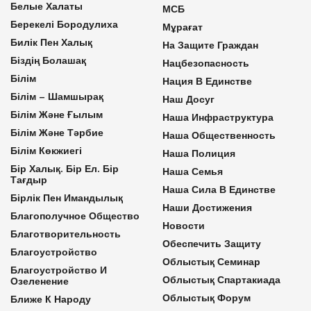
Белые Халаты
МСБ
Берекелі Бородулиха
Мұрағат
Билік Пен Халық
На Защите Граждан
Біздің Болашақ
Нацбезопасность
Білім
Нация В Единстве
Білім – Шамшырақ
Наш Досуг
Білім Және Ғылым
Наша Инфраструктура
Білім Және Тәрбие
Наша Общественность
Білім Көкжиегі
Наша Полиция
Бір Халық. Бір Ел. Бір
Наша Семья
Тағдыр
Наша Сила В Единстве
Бірлік Пен Имандылық
Наши Достижения
Благополучное Общество
Новости
Благотворительность
Обеспечить Защиту
Благоустройство
Облыстық Семинар
Благоустройство И
Облыстық Спартакиада
Озеленение
Облыстық Форум
Ближе К Народу