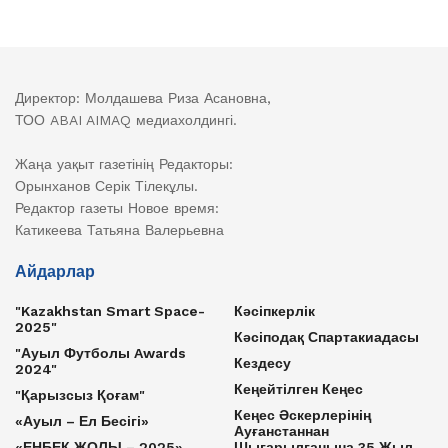
Директор: Молдашева Риза Асановна,
ТОО ABAI AIMAQ медиахолдингі.
Жаңа уақыт газетінің Редакторы:
Орынханов Серік Тілекұлы.
Редактор газеты Новое время:
Катикеева Татьяна Валерьевна
Айдарлар
"Kazakhstan Smart Space-
Кәсіпкерлік
2025"
Кәсіподақ Спартакиадасы
"Ауыл Футболы Awards
Кездесу
2024"
Кеңейтілген Кеңес
"Қарызсыз Қоғам"
Кеңес Әскерлерінің
«Ауыл – Ел Бесігі»
Ауғанстаннан
«ЕҢБЕК ЖОЛЫ – 2025»
Шығарылғанына 35 Жыл