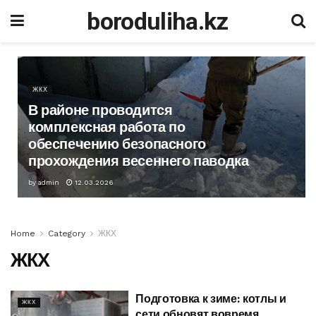
boroduliha.kz
ЖКХ
В районе проводится
комплексная работа по
обеспечению безопасного
прохождения весеннего паводка
by
admin
12.03.2026
Home
Category
ЖКХ
ЖКХ
Подготовка к зиме: котлы и
ЖКХ
сети обновят вовремя