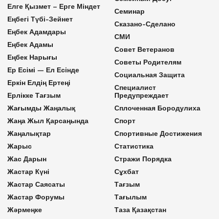
Елге Қызмет – Ерге Міндет
Семинар
Еңбегі Түбі-Зейнет
Сказано-Сделано
Еңбек Адамдары
СМИ
Еңбек Адамы
Совет Ветеранов
Еңбек Нарығы
Советы Родителям
Ер Есімі — Ел Есінде
Социальная Защита
Еркін Елдің Ертеңі
Специалист
Ерлікке Тағзым
Предупреждает
Жағымды Жаңалық
Сплоченная Бородулиха
Жаңа Жыл Қарсаңында
Спорт
Жаңалықтар
Спортивные Достижения
Жарыс
Статистика
Жас Дарын
Стражи Порядка
Жастар Күні
Сұхбат
Жастар Саясаты
Тағзым
Жастар Форумы
Тағылым
Жәрмеңке
Таза Қазақстан