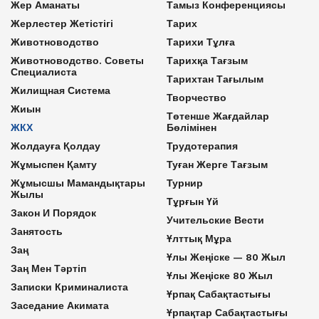
Жер Аманаты
Тамыз Конференциясы
Жерлестер Жетістігі
Тарих
Животноводство
Тарихи Тұлға
Животноводство. Советы
Тарихқа Тағзым
Специалиста
Тарихтан Тағылым
Жилищная Система
Творчество
Жиын
Төтенше Жағдайлар
ЖКХ
Бөлімінен
Жолдауға Қолдау
Трудотерапия
Жұмыспен Қамту
Туған Жерге Тағзым
Жұмысшы Мамандықтары
Турнир
Жылы
Тұрғын Үй
Закон И Порядок
Учительские Вести
Занятость
Ұлттық Мұра
Заң
Ұлы Жеңіске — 80 Жыл
Заң Мен Тәртіп
Ұлы Жеңіске 80 Жыл
Записки Криминалиста
Ұрпақ Сабақтастығы
Заседание Акимата
Ұрпақтар Сабақтастығы