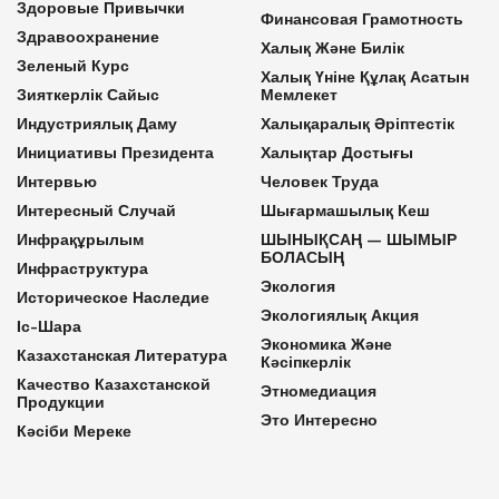
Здоровые Привычки
Финансовая Грамотность
Здравоохранение
Халық Және Билік
Зеленый Курс
Халық Үніне Құлақ Асатын
Зияткерлік Сайыс
Мемлекет
Индустриялық Даму
Халықаралық Әріптестік
Инициативы Президента
Халықтар Достығы
Интервью
Человек Труда
Интересный Случай
Шығармашылық Кеш
Инфрақұрылым
ШЫНЫҚСАҢ — ШЫМЫР
БОЛАСЫҢ
Инфраструктура
Экология
Историческое Наследие
Экологиялық Акция
Іс-Шара
Экономика Және
Казахстанская Литература
Кәсіпкерлік
Качество Казахстанской
Этномедиация
Продукции
Это Интересно
Кәсіби Мереке