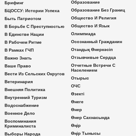
Образование
Брифинг
Образование Без Границ
БЦОССУ: Истории Успеха
Общество И Религия
Быть Патриотом
Общество И Язык
В Борьбе С Преступностью
Олимпиада
В Единстве Нации
Осознанный Гражданин
В Рабочем Ритме
Отандық Өнеркәсіп
В Рамках ГЧП
Отзывчивые Сердца
Важно Знать
Отчетные Встречи С
Ваше Право
Населением
Вести Из Сельских Округов
Отырыс
Ветеринария
ОЧС
Внешняя Политика
Өзекті
Внутренний Туризм
Өнеге
Водоснабжение
Өнер
Военное Дело
Өнер Сахнасында
Воспоминания
Өңір
Криминалиста
Өңір Тынысы
Выборы Народа