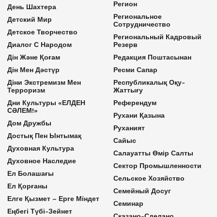
Регион
День Шахтера
Региональное
Детский Мир
Сотрудничество
Детское Творчество
Региональный Кадровый
Диалог С Народом
Резерв
Дін Және Қоғам
Редакция Поштасынан
Дін Мен Дәстүр
Ресми Сапар
Діни Экстремизм Мен
Республикалық Оқу-
Терроризм
Жаттығу
Дни Культуры «ЕЛДЕН
Референдум
СӘЛЕМ!»
Рухани Қазына
Дом Дружбы
Руханият
Достық Пен Ынтымақ
Сайыс
Духовная Культура
Салауатты Өмір Салты
Духовное Наследие
Сектор Промышленности
Ел Болашағы
Сельское Хозяйство
Ел Қорғаны
Семейный Досуг
Елге Қызмет – Ерге Міндет
Семинар
Еңбегі Түбі-Зейнет
Сказано-Сделано