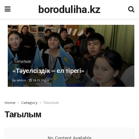
boroduliha.kz
ТАҒЫЛЫМ
«Тәуелсіздік – ел тірегі»
by
admin
19.12.2024
Home
Category
Тағылым
Тағылым
No Content Available