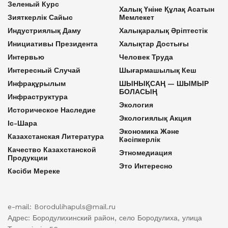
Зеленый Курс
Халық Үніне Құлақ Асатын
Зияткерлік Сайыс
Мемлекет
Индустриялық Даму
Халықаралық Әріптестік
Инициативы Президента
Халықтар Достығы
Интервью
Человек Труда
Интересный Случай
Шығармашылық Кеш
Инфрақұрылым
ШЫНЫҚСАҢ — ШЫМЫР
БОЛАСЫҢ
Инфраструктура
Экология
Историческое Наследие
Экологиялық Акция
Іс-Шара
Экономика Және
Казахстанская Литература
Кәсіпкерлік
Качество Казахстанской
Этномедиация
Продукции
Это Интересно
Кәсіби Мереке
e-mail: Borodulihapuls@mail.ru
Адрес: Бородулихинский район, село Бородулиха, улица