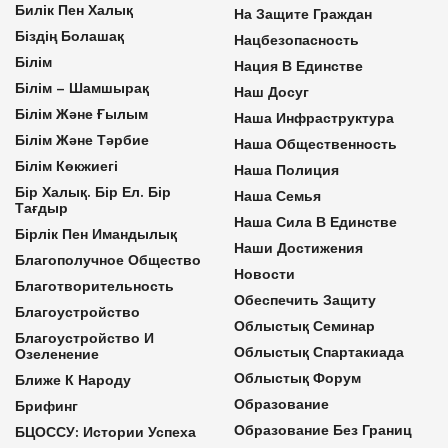
Билік Пен Халық
На Защите Граждан
Біздің Болашақ
Нацбезопасность
Білім
Нация В Единстве
Білім – Шамшырақ
Наш Досуг
Білім Және Ғылым
Наша Инфраструктура
Білім Және Тәрбие
Наша Общественность
Білім Көкжиегі
Наша Полиция
Бір Халық. Бір Ел. Бір
Наша Семья
Тағдыр
Наша Сила В Единстве
Бірлік Пен Имандылық
Наши Достижения
Благополучное Общество
Новости
Благотворительность
Обеспечить Защиту
Благоустройство
Облыстық Семинар
Благоустройство И
Облыстық Спартакиада
Озеленение
Облыстық Форум
Ближе К Народу
Образование
Брифинг
Образование Без Границ
БЦОССУ: Истории Успеха