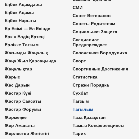
Еңбек Адамдары
СМИ
Еңбек Адамы
Совет Ветеранов
Еңбек Нарығы
Советы Родителям
Ер Есімі — Ел Есінде
Социальная Защита
Еркін Елдің Ертеңі
Специалист
Ерлікке Тағзым
Предупреждает
Жағымды Жаңалық
Сплоченная Бородулиха
Жаңа Жыл Қарсаңында
Спорт
Жаңалықтар
Спортивные Достижения
Жарыс
Статистика
Жас Дарын
Стражи Порядка
Жастар Күні
Сұхбат
Жастар Саясаты
Тағзым
Жастар Форумы
Тағылым
Жәрмеңке
Таза Қазақстан
Жер Аманаты
Тамыз Конференциясы
Жерлестер Жетістігі
Тарих