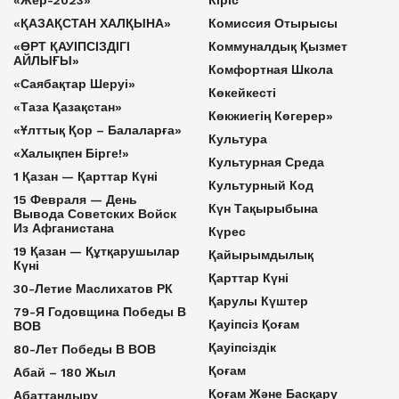
«Жер-2023»
Кіріс
«ҚАЗАҚСТАН ХАЛҚЫНА»
Комиссия Отырысы
«ӨРТ ҚАУІПСІЗДІГІ
Коммуналдық Қызмет
АЙЛЫҒЫ»
Комфортная Школа
«Саябақтар Шеруі»
Көкейкесті
«Таза Қазақстан»
Көкжиегің Көгерер»
«Ұлттық Қор – Балаларға»
Культура
«Халықпен Бірге!»
Культурная Среда
1 Қазан — Қарттар Күні
Культурный Код
15 Февраля — День
Күн Тақырыбына
Вывода Советских Войск
Из Афганистана
Күрес
19 Қазан — Құтқарушылар
Қайырымдылық
Күні
Қарттар Күні
30-Летие Маслихатов РК
Қарулы Күштер
79-Я Годовщина Победы В
Қауіпсіз Қоғам
ВОВ
Қауіпсіздік
80-Лет Победы В ВОВ
Қоғам
Абай – 180 Жыл
Қоғам Және Басқару
Абаттандыру