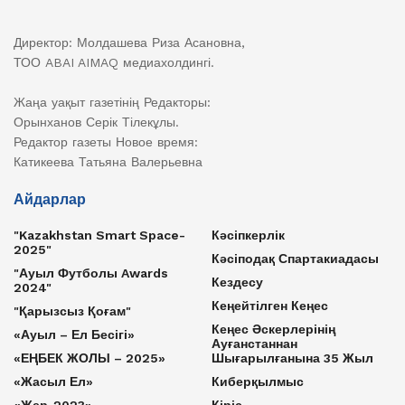
Директор: Молдашева Риза Асановна,
ТОО ABAI AIMAQ медиахолдингі.
Жаңа уақыт газетінің Редакторы:
Орынханов Серік Тілекұлы.
Редактор газеты Новое время:
Катикеева Татьяна Валерьевна
Айдарлар
"Kazakhstan Smart Space-
Кәсіпкерлік
2025"
Кәсіподақ Спартакиадасы
"Ауыл Футболы Awards
Кездесу
2024"
Кеңейтілген Кеңес
"Қарызсыз Қоғам"
Кеңес Әскерлерінің
«Ауыл – Ел Бесігі»
Ауғанстаннан
«ЕҢБЕК ЖОЛЫ – 2025»
Шығарылғанына 35 Жыл
«Жасыл Ел»
Киберқылмыс