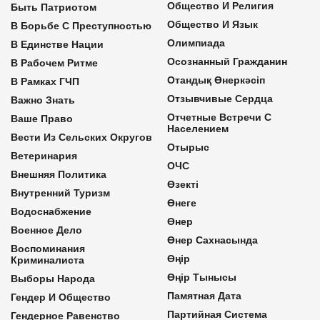
Общество И Религия
Быть Патриотом
Общество И Язык
В Борьбе С Преступностью
Олимпиада
В Единстве Нации
Осознанный Гражданин
В Рабочем Ритме
Отандық Өнеркәсіп
В Рамках ГЧП
Отзывчивые Сердца
Важно Знать
Отчетные Встречи С
Ваше Право
Населением
Вести Из Сельских Округов
Отырыс
Ветеринария
ОЧС
Внешняя Политика
Өзекті
Внутренний Туризм
Өнеге
Водоснабжение
Өнер
Военное Дело
Өнер Сахнасында
Воспоминания
Өңір
Криминалиста
Өңір Тынысы
Выборы Народа
Памятная Дата
Гендер И Общество
Партийная Система
Гендерное Равенство