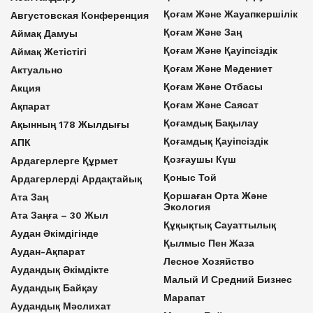
Қоғам Және Жауапкершілік
Августовская Конференция
Қоғам Және Заң
Аймақ Дамуы
Қоғам Және Қауіпсіздік
Аймақ Жетістігі
Қоғам Және Мәдениет
Актуально
Қоғам Және Отбасы
Акция
Қоғам Және Саясат
Ақпарат
Қоғамдық Бақылау
Ақынның 178 Жылдығы
Қоғамдық Қауіпсіздік
АПК
Қозғаушы Күш
Ардагерлерге Құрмет
Қоныс Той
Ардагерлерді Ардақтайық
Қоршаған Орта Және
Ата Заң
Экология
Ата Заңға – 30 Жыл
Құқықтық Сауаттылық
Аудан Әкімдігінде
Қылмыс Пен Жаза
Аудан-Ақпарат
Лесное Хозяйство
Аудандық Әкімдікте
Малый И Средний Бизнес
Аудандық Байқау
Марапат
Аудандық Мәслихат