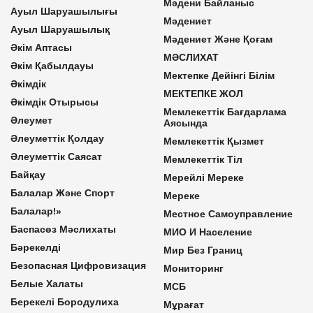
Мәдени Байланыс
Ауыл Шаруашылығы
Мәдениет
Ауыл Шаруашылық
Мәдениет Және Қоғам
Әкім Аптасы
МӘСЛИХАТ
Әкім Қабылдауы
Мектепке Дейінгі Білім
Әкімдік
МЕКТЕПКЕ ЖОЛ
Әкімдік Отырысы
Мемлекеттік Бағдарлама
Әлеумет
Аясында
Әлеуметтік Қолдау
Мемлекеттік Қызмет
Әлеуметтік Саясат
Мемлекеттік Тіл
Байқау
Мерейлі Мереке
Балалар Және Спорт
Мереке
Балалар!»
Местное Самоуправление
Баспасөз Мәслихаты
МИО И Население
Бәрекелді
Мир Без Границ
Безопасная Цифровизация
Мониторинг
Белые Халаты
МСБ
Берекелі Бородулиха
Мұрағат