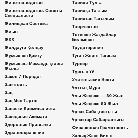
Животноводство
Тарихи Тұлға
Животноводство. Советы
Тарихқа Тағзым
Специалиста
Тарихтан Тағылым
Жилищная Система
Творчество
Жиын
Төтенше Жағдайлар
ЖКХ
Бөлімінен
Жолдауға Қолдау
Трудотерапия
Жұмыспен Қамту
Туған Жерге Тағзым
Жұмысшы Мамандықтары
Турнир
Жылы
Тұрғын Үй
Закон И Порядок
Учительские Вести
Занятость
Ұлттық Мұра
Заң
Ұлы Жеңіске — 80 Жыл
Заң Мен Тәртіп
Ұлы Жеңіске 80 Жыл
Записки Криминалиста
Ұрпақ Сабақтастығы
Заседание Акимата
Ұрпақтар Сабақтастығы
Здоровые Привычки
Финансовая Грамотность
Здравоохранение
Халық Және Билік