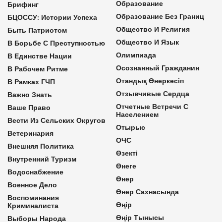
Образование
Брифинг
Образование Без Границ
БЦОССУ: Истории Успеха
Общество И Религия
Быть Патриотом
Общество И Язык
В Борьбе С Преступностью
Олимпиада
В Единстве Нации
Осознанный Гражданин
В Рабочем Ритме
Отандық Өнеркәсіп
В Рамках ГЧП
Отзывчивые Сердца
Важно Знать
Отчетные Встречи С
Ваше Право
Населением
Вести Из Сельских Округов
Отырыс
Ветеринария
ОЧС
Внешняя Политика
Өзекті
Внутренний Туризм
Өнеге
Водоснабжение
Өнер
Военное Дело
Өнер Сахнасында
Воспоминания
Өңір
Криминалиста
Өңір Тынысы
Выборы Народа