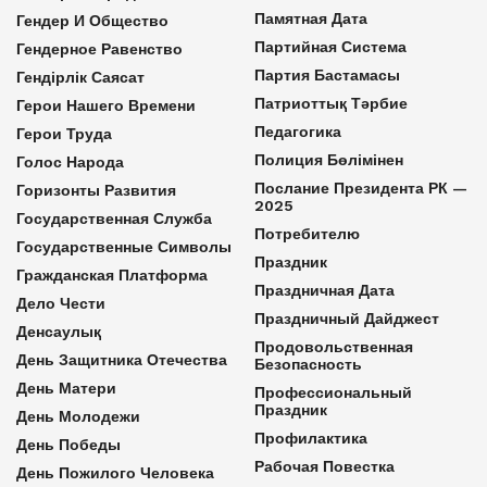
Памятная Дата
Гендер И Общество
Партийная Система
Гендерное Равенство
Партия Бастамасы
Гендірлік Саясат
Патриоттық Тәрбие
Герои Нашего Времени
Педагогика
Герои Труда
Полиция Бөлімінен
Голос Народа
Послание Президента РК —
Горизонты Развития
2025
Государственная Служба
Потребителю
Государственные Символы
Праздник
Гражданская Платформа
Праздничная Дата
Дело Чести
Праздничный Дайджест
Денсаулық
Продовольственная
День Защитника Отечества
Безопасность
День Матери
Профессиональный
Праздник
День Молодежи
Профилактика
День Победы
Рабочая Повестка
День Пожилого Человека