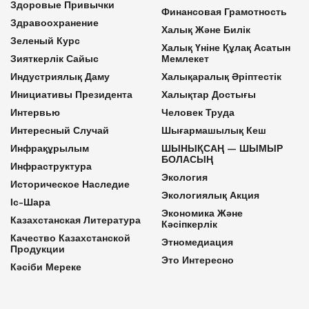
Здоровые Привычки
Финансовая Грамотность
Здравоохранение
Халық Және Билік
Зеленый Курс
Халық Үніне Құлақ Асатын
Зияткерлік Сайыс
Мемлекет
Индустриялық Даму
Халықаралық Әріптестік
Инициативы Президента
Халықтар Достығы
Интервью
Человек Труда
Интересный Случай
Шығармашылық Кеш
Инфрақұрылым
ШЫНЫҚСАҢ — ШЫМЫР
БОЛАСЫҢ
Инфраструктура
Экология
Историческое Наследие
Экологиялық Акция
Іс-Шара
Экономика Және
Казахстанская Литература
Кәсіпкерлік
Качество Казахстанской
Этномедиация
Продукции
Это Интересно
Кәсіби Мереке