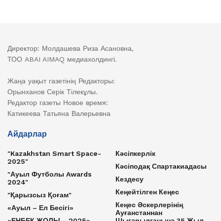
Директор: Молдашева Риза Асановна,
ТОО ABAI AIMAQ медиахолдингі.
Жаңа уақыт газетінің Редакторы:
Орынханов Серік Тілекұлы.
Редактор газеты Новое время:
Катикеева Татьяна Валерьевна
Айдарлар
"Kazakhstan Smart Space-
Кәсіпкерлік
2025"
Кәсіподақ Спартакиадасы
"Ауыл Футболы Awards
Кездесу
2024"
Кеңейтілген Кеңес
"Қарызсыз Қоғам"
Кеңес Әскерлерінің
«Ауыл – Ел Бесігі»
Ауғанстаннан
«ЕҢБЕК ЖОЛЫ – 2025»
Шығарылғанына 35 Жыл