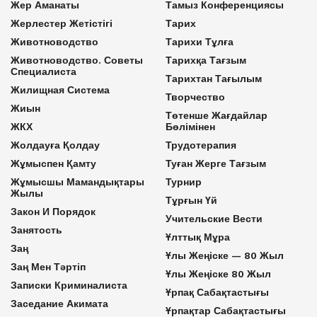
Жер Аманаты
Тамыз Конференциясы
Жерлестер Жетістігі
Тарих
Животноводство
Тарихи Тұлға
Животноводство. Советы
Тарихқа Тағзым
Специалиста
Тарихтан Тағылым
Жилищная Система
Творчество
Жиын
Төтенше Жағдайлар
ЖКХ
Бөлімінен
Жолдауға Қолдау
Трудотерапия
Жұмыспен Қамту
Туған Жерге Тағзым
Жұмысшы Мамандықтары
Турнир
Жылы
Тұрғын Үй
Закон И Порядок
Учительские Вести
Занятость
Ұлттық Мұра
Заң
Ұлы Жеңіске — 80 Жыл
Заң Мен Тәртіп
Ұлы Жеңіске 80 Жыл
Записки Криминалиста
Ұрпақ Сабақтастығы
Заседание Акимата
Ұрпақтар Сабақтастығы