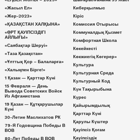
«Жасыл Ел»
Киберқылмыс
«Жер-2023»
Кіріс
«ҚАЗАҚСТАН ХАЛҚЫНА»
Комиссия Отырысы
«ӨРТ ҚАУІПСІЗДІГІ
Коммуналдық Қызмет
АЙЛЫҒЫ»
Комфортная Школа
«Саябақтар Шеруі»
Көкейкесті
«Таза Қазақстан»
Көкжиегің Көгерер»
«Ұлттық Қор – Балаларға»
Культура
«Халықпен Бірге!»
Культурная Среда
1 Қазан — Қарттар Күні
Культурный Код
15 Февраля — День
Күн Тақырыбына
Вывода Советских Войск
Из Афганистана
Күрес
19 Қазан — Құтқарушылар
Қайырымдылық
Күні
Қарттар Күні
30-Летие Маслихатов РК
Қарулы Күштер
79-Я Годовщина Победы В
Қауіпсіз Қоғам
ВОВ
Қауіпсіздік
80-Лет Победы В ВОВ