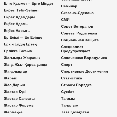
Елге Қызмет – Ерге Міндет
Семинар
Еңбегі Түбі-Зейнет
Сказано-Сделано
Еңбек Адамдары
СМИ
Еңбек Адамы
Совет Ветеранов
Еңбек Нарығы
Советы Родителям
Ер Есімі — Ел Есінде
Социальная Защита
Еркін Елдің Ертеңі
Специалист
Ерлікке Тағзым
Предупреждает
Жағымды Жаңалық
Сплоченная Бородулиха
Жаңа Жыл Қарсаңында
Спорт
Жаңалықтар
Спортивные Достижения
Жарыс
Статистика
Жас Дарын
Стражи Порядка
Жастар Күні
Сұхбат
Жастар Саясаты
Тағзым
Жастар Форумы
Тағылым
Жәрмеңке
Таза Қазақстан