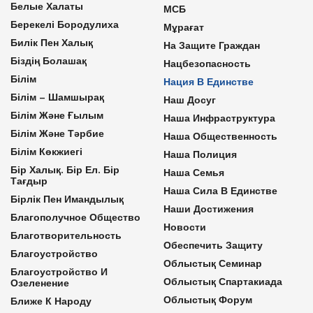
Белые Халаты
МСБ
Берекелі Бородулиха
Мұрағат
Билік Пен Халық
На Защите Граждан
Біздің Болашақ
Нацбезопасность
Білім
Нация В Единстве
Білім – Шамшырақ
Наш Досуг
Білім Және Ғылым
Наша Инфраструктура
Білім Және Тәрбие
Наша Общественность
Білім Көкжиегі
Наша Полиция
Бір Халық. Бір Ел. Бір
Наша Семья
Тағдыр
Наша Сила В Единстве
Бірлік Пен Имандылық
Наши Достижения
Благополучное Общество
Новости
Благотворительность
Обеспечить Защиту
Благоустройство
Облыстық Семинар
Благоустройство И
Облыстық Спартакиада
Озеленение
Облыстық Форум
Ближе К Народу