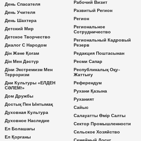
Рабочий Визит
День Спасателя
Развитый Регион
День Учителя
Регион
День Шахтера
Региональное
Детский Мир
Сотрудничество
Детское Творчество
Региональный Кадровый
Диалог С Народом
Резерв
Дін Және Қоғам
Редакция Поштасынан
Дін Мен Дәстүр
Ресми Сапар
Діни Экстремизм Мен
Республикалық Оқу-
Терроризм
Жаттығу
Дни Культуры «ЕЛДЕН
Референдум
СӘЛЕМ!»
Рухани Қазына
Дом Дружбы
Руханият
Достық Пен Ынтымақ
Сайыс
Духовная Культура
Салауатты Өмір Салты
Духовное Наследие
Сектор Промышленности
Ел Болашағы
Сельское Хозяйство
Ел Қорғаны
Семейный Досуг