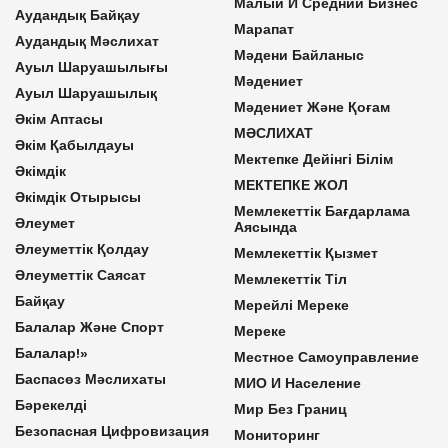
Малый И Средний Бизнес
Аудандық Байқау
Марапат
Аудандық Мәслихат
Мәдени Байланыс
Ауыл Шаруашылығы
Мәдениет
Ауыл Шаруашылық
Мәдениет Және Қоғам
Әкім Аптасы
МӘСЛИХАТ
Әкім Қабылдауы
Мектепке Дейінгі Білім
Әкімдік
МЕКТЕПКЕ ЖОЛ
Әкімдік Отырысы
Мемлекеттік Бағдарлама
Әлеумет
Аясында
Әлеуметтік Қолдау
Мемлекеттік Қызмет
Әлеуметтік Саясат
Мемлекеттік Тіл
Байқау
Мерейлі Мереке
Балалар Және Спорт
Мереке
Балалар!»
Местное Самоуправление
Баспасөз Мәслихаты
МИО И Население
Бәрекелді
Мир Без Границ
Безопасная Цифровизация
Мониторинг