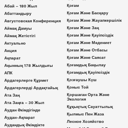
Қоғам
Абай – 180 Жыл
Қоғам Және Басқару
Абаттандыру
Қоғам Және Жауапкершілік
Августовская Конференция
Қоғам Және Заң
Аймақ Дамуы
Қоғам Және Қауіпсіздік
Аймақ Жетістігі
Қоғам Және Мәдениет
Актуально
Қоғам Және Отбасы
Акция
Қоғам Және Саясат
Ақпарат
Қоғамдық Бақылау
Ақынның 178 Жылдығы
Қоғамдық Қауіпсіздік
АПК
Қозғаушы Күш
Ардагерлерге Құрмет
Қоныс Той
Ардагерлерді Ардақтайық
Қоршаған Орта Және
Ата Заң
Экология
Ата Заңға – 30 Жыл
Құқықтық Сауаттылық
Аудан Әкімдігінде
Қылмыс Пен Жаза
Аудан-Ақпарат
Лесное Хозяйство
Аудандық Әкімдікте