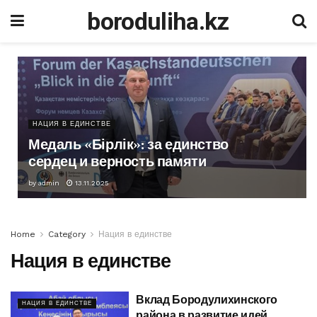
boroduliha.kz
НАЦИЯ В ЕДИНСТВЕ
Медаль «Бірлік»: за единство
сердец и верность памяти
by
admin
13.11.2025
Home
Category
Нация в единстве
Нация в единстве
Вклад Бородулихинского
НАЦИЯ В ЕДИНСТВЕ
района в развитие идей