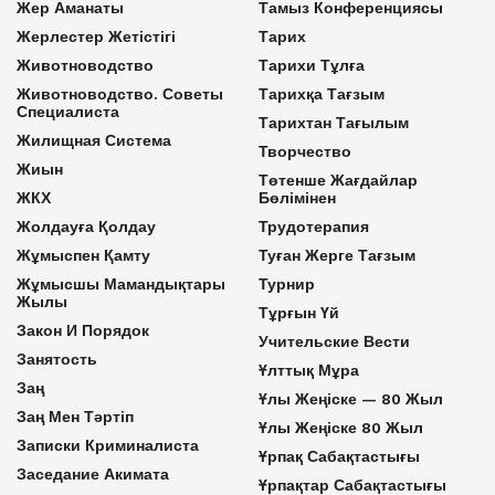
Жер Аманаты
Тамыз Конференциясы
Жерлестер Жетістігі
Тарих
Животноводство
Тарихи Тұлға
Животноводство. Советы
Тарихқа Тағзым
Специалиста
Тарихтан Тағылым
Жилищная Система
Творчество
Жиын
Төтенше Жағдайлар
ЖКХ
Бөлімінен
Жолдауға Қолдау
Трудотерапия
Жұмыспен Қамту
Туған Жерге Тағзым
Жұмысшы Мамандықтары
Турнир
Жылы
Тұрғын Үй
Закон И Порядок
Учительские Вести
Занятость
Ұлттық Мұра
Заң
Ұлы Жеңіске — 80 Жыл
Заң Мен Тәртіп
Ұлы Жеңіске 80 Жыл
Записки Криминалиста
Ұрпақ Сабақтастығы
Заседание Акимата
Ұрпақтар Сабақтастығы