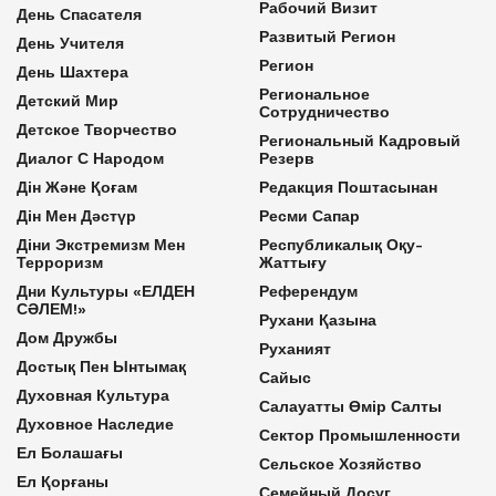
Рабочий Визит
День Спасателя
Развитый Регион
День Учителя
Регион
День Шахтера
Региональное
Детский Мир
Сотрудничество
Детское Творчество
Региональный Кадровый
Диалог С Народом
Резерв
Дін Және Қоғам
Редакция Поштасынан
Дін Мен Дәстүр
Ресми Сапар
Діни Экстремизм Мен
Республикалық Оқу-
Терроризм
Жаттығу
Дни Культуры «ЕЛДЕН
Референдум
СӘЛЕМ!»
Рухани Қазына
Дом Дружбы
Руханият
Достық Пен Ынтымақ
Сайыс
Духовная Культура
Салауатты Өмір Салты
Духовное Наследие
Сектор Промышленности
Ел Болашағы
Сельское Хозяйство
Ел Қорғаны
Семейный Досуг