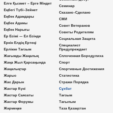
Елге Қызмет – Ерге Міндет
Семинар
Еңбегі Түбі-Зейнет
Сказано-Сделано
Еңбек Адамдары
СМИ
Еңбек Адамы
Совет Ветеранов
Еңбек Нарығы
Советы Родителям
Ер Есімі — Ел Есінде
Социальная Защита
Еркін Елдің Ертеңі
Специалист
Ерлікке Тағзым
Предупреждает
Жағымды Жаңалық
Сплоченная Бородулиха
Жаңа Жыл Қарсаңында
Спорт
Жаңалықтар
Спортивные Достижения
Жарыс
Статистика
Жас Дарын
Стражи Порядка
Жастар Күні
Сұхбат
Жастар Саясаты
Тағзым
Жастар Форумы
Тағылым
Жәрмеңке
Таза Қазақстан