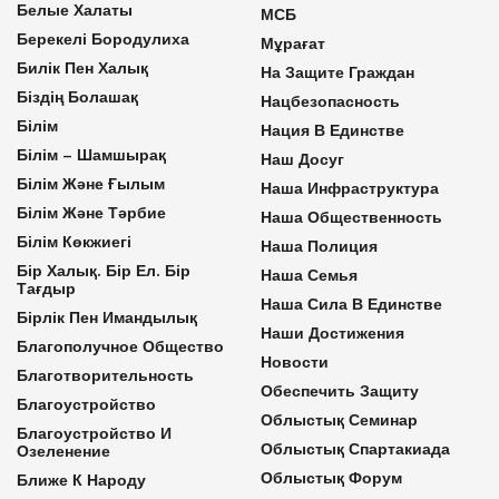
Белые Халаты
МСБ
Берекелі Бородулиха
Мұрағат
Билік Пен Халық
На Защите Граждан
Біздің Болашақ
Нацбезопасность
Білім
Нация В Единстве
Білім – Шамшырақ
Наш Досуг
Білім Және Ғылым
Наша Инфраструктура
Білім Және Тәрбие
Наша Общественность
Білім Көкжиегі
Наша Полиция
Бір Халық. Бір Ел. Бір
Наша Семья
Тағдыр
Наша Сила В Единстве
Бірлік Пен Имандылық
Наши Достижения
Благополучное Общество
Новости
Благотворительность
Обеспечить Защиту
Благоустройство
Облыстық Семинар
Благоустройство И
Облыстық Спартакиада
Озеленение
Облыстық Форум
Ближе К Народу