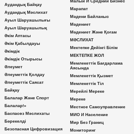
Малый И Средний Бизнес
Аудандық Байқау
Марапат
Аудандық Мәслихат
Мәдени Байланыс
Ауыл Шаруашылығы
Мәдениет
Ауыл Шаруашылық
Мәдениет Және Қоғам
Әкім Аптасы
МӘСЛИХАТ
Әкім Қабылдауы
Мектепке Дейінгі Білім
Әкімдік
МЕКТЕПКЕ ЖОЛ
Әкімдік Отырысы
Мемлекеттік Бағдарлама
Әлеумет
Аясында
Әлеуметтік Қолдау
Мемлекеттік Қызмет
Әлеуметтік Саясат
Мемлекеттік Тіл
Байқау
Мерейлі Мереке
Балалар Және Спорт
Мереке
Балалар!»
Местное Самоуправление
Баспасөз Мәслихаты
МИО И Население
Бәрекелді
Мир Без Границ
Безопасная Цифровизация
Мониторинг