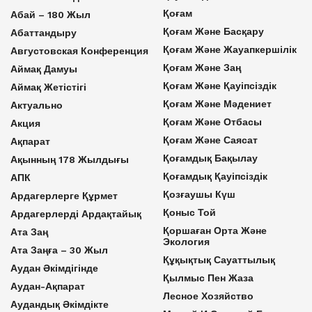
Қоғам
Абай – 180 Жыл
Қоғам Және Басқару
Абаттандыру
Қоғам Және Жауапкершілік
Августовская Конференция
Қоғам Және Заң
Аймақ Дамуы
Қоғам Және Қауіпсіздік
Аймақ Жетістігі
Қоғам Және Мәдениет
Актуально
Қоғам Және Отбасы
Акция
Қоғам Және Саясат
Ақпарат
Қоғамдық Бақылау
Ақынның 178 Жылдығы
Қоғамдық Қауіпсіздік
АПК
Қозғаушы Күш
Ардагерлерге Құрмет
Қоныс Той
Ардагерлерді Ардақтайық
Қоршаған Орта Және
Ата Заң
Экология
Ата Заңға – 30 Жыл
Құқықтық Сауаттылық
Аудан Әкімдігінде
Қылмыс Пен Жаза
Аудан-Ақпарат
Лесное Хозяйство
Аудандық Әкімдікте