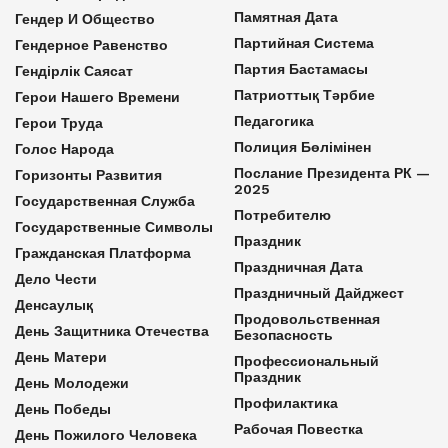
Памятная Дата
Гендер И Общество
Партийная Система
Гендерное Равенство
Партия Бастамасы
Гендірлік Саясат
Патриоттық Тәрбие
Герои Нашего Времени
Педагогика
Герои Труда
Полиция Бөлімінен
Голос Народа
Послание Президента РК —
Горизонты Развития
2025
Государственная Служба
Потребителю
Государственные Символы
Праздник
Гражданская Платформа
Праздничная Дата
Дело Чести
Праздничный Дайджест
Денсаулық
Продовольственная
День Защитника Отечества
Безопасность
День Матери
Профессиональный
Праздник
День Молодежи
Профилактика
День Победы
Рабочая Повестка
День Пожилого Человека