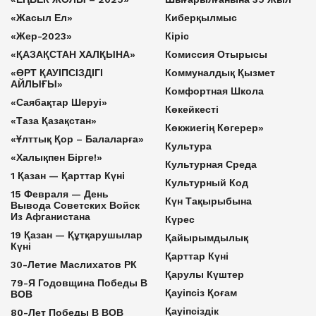
«Жасыл Ел»
Киберқылмыс
«Жер-2023»
Кіріс
«ҚАЗАҚСТАН ХАЛҚЫНА»
Комиссия Отырысы
«ӨРТ ҚАУІПСІЗДІГІ
Коммуналдық Қызмет
АЙЛЫҒЫ»
Комфортная Школа
«Саябақтар Шеруі»
Көкейкесті
«Таза Қазақстан»
Көкжиегің Көгерер»
«Ұлттық Қор – Балаларға»
Культура
«Халықпен Бірге!»
Культурная Среда
1 Қазан — Қарттар Күні
Культурный Код
15 Февраля — День
Күн Тақырыбына
Вывода Советских Войск
Из Афганистана
Күрес
19 Қазан — Құтқарушылар
Қайырымдылық
Күні
Қарттар Күні
30-Летие Маслихатов РК
Қарулы Күштер
79-Я Годовщина Победы В
Қауіпсіз Қоғам
ВОВ
Қауіпсіздік
80-Лет Победы В ВОВ