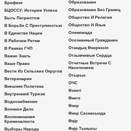
Образование
Брифинг
Образование Без Границ
БЦОССУ: Истории Успеха
Общество И Религия
Быть Патриотом
Общество И Язык
В Борьбе С Преступностью
Олимпиада
В Единстве Нации
Осознанный Гражданин
В Рабочем Ритме
Отандық Өнеркәсіп
В Рамках ГЧП
Отзывчивые Сердца
Важно Знать
Отчетные Встречи С
Ваше Право
Населением
Вести Из Сельских Округов
Отырыс
Ветеринария
ОЧС
Внешняя Политика
Өзекті
Внутренний Туризм
Өнеге
Водоснабжение
Өнер
Военное Дело
Өнер Сахнасында
Воспоминания
Өңір
Криминалиста
Өңір Тынысы
Выборы Народа