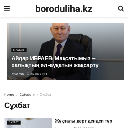
boroduliha.kz
СҰХБАТ
Айдар ИБРАЕВ: Мақсатымыз –
халықтың әл-ауқатын жақсарту
by
admin
05.06.2024
Home
Category
Сұхбат
Сұхбат
Жұқпалы дерт дендеп тұр
СҰХБАТ