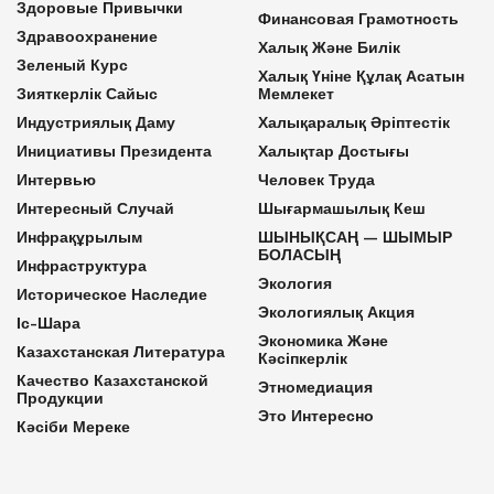
Здоровые Привычки
Финансовая Грамотность
Здравоохранение
Халық Және Билік
Зеленый Курс
Халық Үніне Құлақ Асатын
Зияткерлік Сайыс
Мемлекет
Индустриялық Даму
Халықаралық Әріптестік
Инициативы Президента
Халықтар Достығы
Интервью
Человек Труда
Интересный Случай
Шығармашылық Кеш
Инфрақұрылым
ШЫНЫҚСАҢ — ШЫМЫР
БОЛАСЫҢ
Инфраструктура
Экология
Историческое Наследие
Экологиялық Акция
Іс-Шара
Экономика Және
Казахстанская Литература
Кәсіпкерлік
Качество Казахстанской
Этномедиация
Продукции
Это Интересно
Кәсіби Мереке