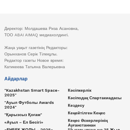
Директор: Молдашева Риза Асановна,
ТОО ABAI AIMAQ медиахолдингі.
Жаңа уақыт газетінің Редакторы:
Орынханов Серік Тілекұлы.
Редактор газеты Новое время:
Катикеева Татьяна Валерьевна
Айдарлар
"Kazakhstan Smart Space-
Кәсіпкерлік
2025"
Кәсіподақ Спартакиадасы
"Ауыл Футболы Awards
Кездесу
2024"
Кеңейтілген Кеңес
"Қарызсыз Қоғам"
Кеңес Әскерлерінің
«Ауыл – Ел Бесігі»
Ауғанстаннан
«ЕҢБЕК ЖОЛЫ – 2025»
Шығарылғанына 35 Жыл