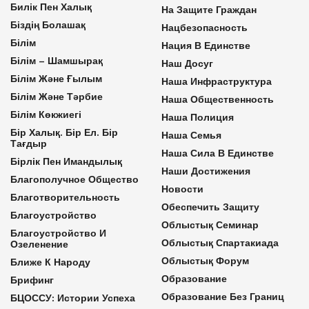
Билік Пен Халық
На Защите Граждан
Біздің Болашақ
Нацбезопасность
Білім
Нация В Единстве
Білім – Шамшырақ
Наш Досуг
Білім Және Ғылым
Наша Инфраструктура
Білім Және Тәрбие
Наша Общественность
Білім Көкжиегі
Наша Полиция
Бір Халық. Бір Ел. Бір
Наша Семья
Тағдыр
Наша Сила В Единстве
Бірлік Пен Имандылық
Наши Достижения
Благополучное Общество
Новости
Благотворительность
Обеспечить Защиту
Благоустройство
Облыстық Семинар
Благоустройство И
Облыстық Спартакиада
Озеленение
Облыстық Форум
Ближе К Народу
Образование
Брифинг
Образование Без Границ
БЦОССУ: Истории Успеха