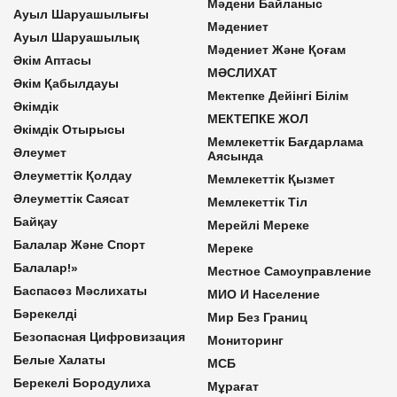
Мәдени Байланыс
Ауыл Шаруашылығы
Мәдениет
Ауыл Шаруашылық
Мәдениет Және Қоғам
Әкім Аптасы
МӘСЛИХАТ
Әкім Қабылдауы
Мектепке Дейінгі Білім
Әкімдік
МЕКТЕПКЕ ЖОЛ
Әкімдік Отырысы
Мемлекеттік Бағдарлама
Әлеумет
Аясында
Әлеуметтік Қолдау
Мемлекеттік Қызмет
Әлеуметтік Саясат
Мемлекеттік Тіл
Байқау
Мерейлі Мереке
Балалар Және Спорт
Мереке
Балалар!»
Местное Самоуправление
Баспасөз Мәслихаты
МИО И Население
Бәрекелді
Мир Без Границ
Безопасная Цифровизация
Мониторинг
Белые Халаты
МСБ
Берекелі Бородулиха
Мұрағат