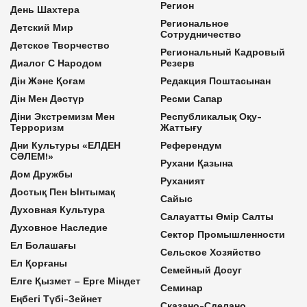
Регион
День Шахтера
Региональное
Детский Мир
Сотрудничество
Детское Творчество
Региональный Кадровый
Диалог С Народом
Резерв
Дін Және Қоғам
Редакция Поштасынан
Дін Мен Дәстүр
Ресми Сапар
Діни Экстремизм Мен
Республикалық Оқу-
Терроризм
Жаттығу
Дни Культуры «ЕЛДЕН
Референдум
СӘЛЕМ!»
Рухани Қазына
Дом Дружбы
Руханият
Достық Пен Ынтымақ
Сайыс
Духовная Культура
Салауатты Өмір Салты
Духовное Наследие
Сектор Промышленности
Ел Болашағы
Сельское Хозяйство
Ел Қорғаны
Семейный Досуг
Елге Қызмет – Ерге Міндет
Семинар
Еңбегі Түбі-Зейнет
Сказано-Сделано