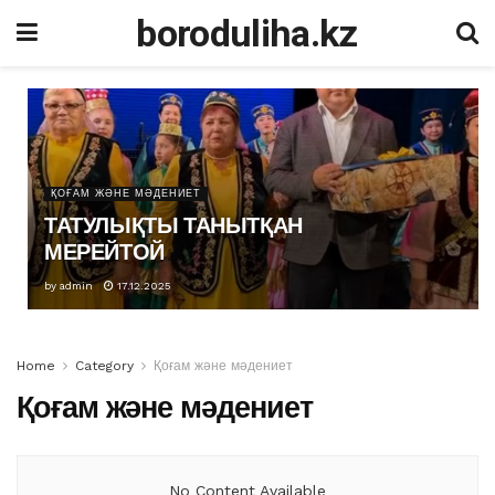
boroduliha.kz
ҚОҒАМ ЖӘНЕ МӘДЕНИЕТ
ТАТУЛЫҚТЫ ТАНЫТҚАН
МЕРЕЙТОЙ
by
admin
17.12.2025
Home
Category
Қоғам және мәдениет
Қоғам және мәдениет
No Content Available