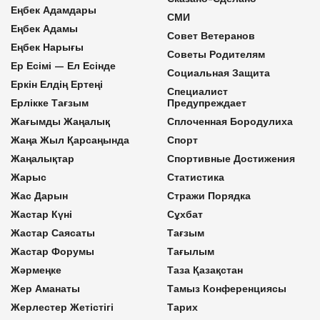
Еңбек Адамдары
СМИ
Еңбек Адамы
Совет Ветеранов
Еңбек Нарығы
Советы Родителям
Ер Есімі — Ел Есінде
Социальная Защита
Еркін Елдің Ертеңі
Специалист
Ерлікке Тағзым
Предупреждает
Жағымды Жаңалық
Сплоченная Бородулиха
Жаңа Жыл Қарсаңында
Спорт
Жаңалықтар
Спортивные Достижения
Жарыс
Статистика
Жас Дарын
Стражи Порядка
Жастар Күні
Сұхбат
Жастар Саясаты
Тағзым
Жастар Форумы
Тағылым
Жәрмеңке
Таза Қазақстан
Жер Аманаты
Тамыз Конференциясы
Жерлестер Жетістігі
Тарих