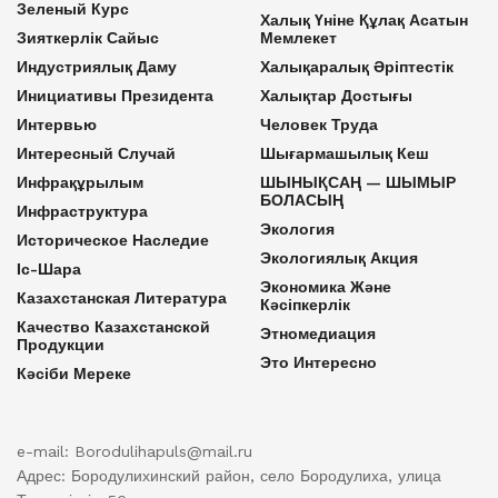
Зеленый Курс
Халық Үніне Құлақ Асатын
Зияткерлік Сайыс
Мемлекет
Индустриялық Даму
Халықаралық Әріптестік
Инициативы Президента
Халықтар Достығы
Интервью
Человек Труда
Интересный Случай
Шығармашылық Кеш
Инфрақұрылым
ШЫНЫҚСАҢ — ШЫМЫР
БОЛАСЫҢ
Инфраструктура
Экология
Историческое Наследие
Экологиялық Акция
Іс-Шара
Экономика Және
Казахстанская Литература
Кәсіпкерлік
Качество Казахстанской
Этномедиация
Продукции
Это Интересно
Кәсіби Мереке
e-mail: Borodulihapuls@mail.ru
Адрес: Бородулихинский район, село Бородулиха, улица