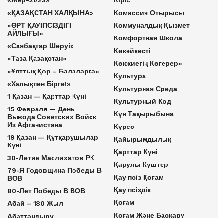
«Жер-2023»
Кіріс
«ҚАЗАҚСТАН ХАЛҚЫНА»
Комиссия Отырысы
«ӨРТ ҚАУІПСІЗДІГІ
Коммуналдық Қызмет
АЙЛЫҒЫ»
Комфортная Школа
«Саябақтар Шеруі»
Көкейкесті
«Таза Қазақстан»
Көкжиегің Көгерер»
«Ұлттық Қор – Балаларға»
Культура
«Халықпен Бірге!»
Культурная Среда
1 Қазан — Қарттар Күні
Культурный Код
15 Февраля — День
Күн Тақырыбына
Вывода Советских Войск
Из Афганистана
Күрес
19 Қазан — Құтқарушылар
Қайырымдылық
Күні
Қарттар Күні
30-Летие Маслихатов РК
Қарулы Күштер
79-Я Годовщина Победы В
Қауіпсіз Қоғам
ВОВ
Қауіпсіздік
80-Лет Победы В ВОВ
Қоғам
Абай – 180 Жыл
Қоғам Және Басқару
Абаттандыру