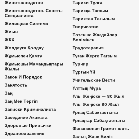
Животноводство
Тарихи Тұлға
Животноводство. Советы
Тарихқа Тағзым
Специалиста
Тарихтан Тағылым
Жилищная Система
Творчество
Жиын
Төтенше Жағдайлар
ЖКХ
Бөлімінен
Жолдауға Қолдау
Трудотерапия
Жұмыспен Қамту
Туған Жерге Тағзым
Жұмысшы Мамандықтары
Турнир
Жылы
Тұрғын Үй
Закон И Порядок
Учительские Вести
Занятость
Ұлттық Мұра
Заң
Ұлы Жеңіске — 80 Жыл
Заң Мен Тәртіп
Ұлы Жеңіске 80 Жыл
Записки Криминалиста
Ұрпақ Сабақтастығы
Заседание Акимата
Ұрпақтар Сабақтастығы
Здоровые Привычки
Финансовая Грамотность
Здравоохранение
Халық Және Билік