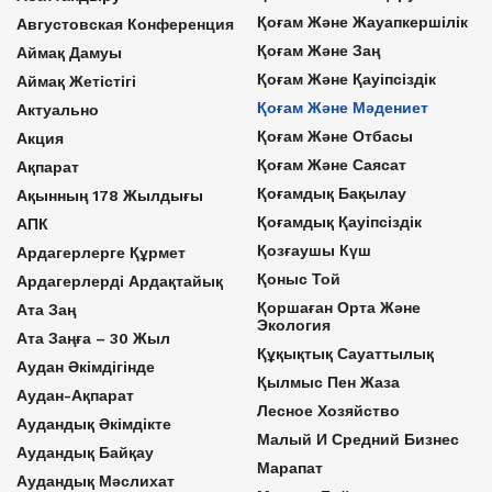
Қоғам Және Жауапкершілік
Августовская Конференция
Қоғам Және Заң
Аймақ Дамуы
Қоғам Және Қауіпсіздік
Аймақ Жетістігі
Қоғам Және Мәдениет
Актуально
Қоғам Және Отбасы
Акция
Қоғам Және Саясат
Ақпарат
Қоғамдық Бақылау
Ақынның 178 Жылдығы
Қоғамдық Қауіпсіздік
АПК
Қозғаушы Күш
Ардагерлерге Құрмет
Қоныс Той
Ардагерлерді Ардақтайық
Қоршаған Орта Және
Ата Заң
Экология
Ата Заңға – 30 Жыл
Құқықтық Сауаттылық
Аудан Әкімдігінде
Қылмыс Пен Жаза
Аудан-Ақпарат
Лесное Хозяйство
Аудандық Әкімдікте
Малый И Средний Бизнес
Аудандық Байқау
Марапат
Аудандық Мәслихат