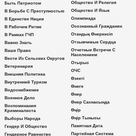
Общество И Религия
Быть Патриотом
Общество И Язык
В Борьбе С Преступностью
Олимпиада
В Единстве Нации
Осознанный Гражданин
В Рабочем Ритме
Отандық Өнеркәсіп
В Рамках ГЧП
Отзывчивые Сердца
Важно Знать
Отчетные Встречи С
Ваше Право
Населением
Вести Из Сельских Округов
Отырыс
Ветеринария
ОЧС
Внешняя Политика
Өзекті
Внутренний Туризм
Өнеге
Водоснабжение
Өнер
Военное Дело
Өнер Сахнасында
Воспоминания
Өңір
Криминалиста
Өңір Тынысы
Выборы Народа
Памятная Дата
Гендер И Общество
Партийная Система
Гендерное Равенство