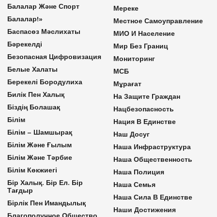
Балалар Және Спорт
Мереке
Балалар!»
Местное Самоуправление
Баспасөз Мәслихаты
МИО И Население
Бәрекелді
Мир Без Границ
Безопасная Цифровизация
Мониторинг
Белые Халаты
МСБ
Берекелі Бородулиха
Мұрағат
Билік Пен Халық
На Защите Граждан
Біздің Болашақ
Нацбезопасность
Білім
Нация В Единстве
Білім – Шамшырақ
Наш Досуг
Білім Және Ғылым
Наша Инфраструктура
Білім Және Тәрбие
Наша Общественность
Білім Көкжиегі
Наша Полиция
Бір Халық. Бір Ел. Бір
Наша Семья
Тағдыр
Наша Сила В Единстве
Бірлік Пен Имандылық
Наши Достижения
Благополучное Общество