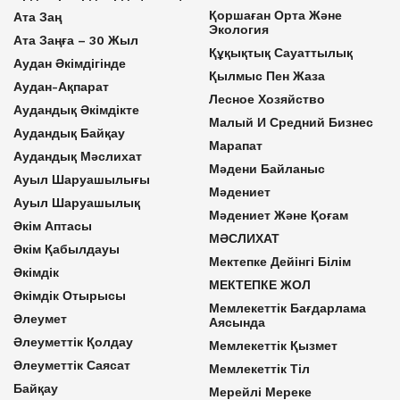
Қоршаған Орта Және
Ата Заң
Экология
Ата Заңға – 30 Жыл
Құқықтық Сауаттылық
Аудан Әкімдігінде
Қылмыс Пен Жаза
Аудан-Ақпарат
Лесное Хозяйство
Аудандық Әкімдікте
Малый И Средний Бизнес
Аудандық Байқау
Марапат
Аудандық Мәслихат
Мәдени Байланыс
Ауыл Шаруашылығы
Мәдениет
Ауыл Шаруашылық
Мәдениет Және Қоғам
Әкім Аптасы
МӘСЛИХАТ
Әкім Қабылдауы
Мектепке Дейінгі Білім
Әкімдік
МЕКТЕПКЕ ЖОЛ
Әкімдік Отырысы
Мемлекеттік Бағдарлама
Әлеумет
Аясында
Әлеуметтік Қолдау
Мемлекеттік Қызмет
Әлеуметтік Саясат
Мемлекеттік Тіл
Байқау
Мерейлі Мереке