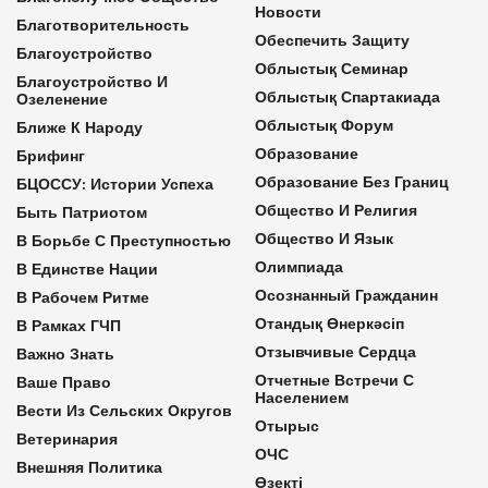
Новости
Благотворительность
Обеспечить Защиту
Благоустройство
Облыстық Семинар
Благоустройство И
Облыстық Спартакиада
Озеленение
Облыстық Форум
Ближе К Народу
Образование
Брифинг
Образование Без Границ
БЦОССУ: Истории Успеха
Общество И Религия
Быть Патриотом
Общество И Язык
В Борьбе С Преступностью
Олимпиада
В Единстве Нации
Осознанный Гражданин
В Рабочем Ритме
Отандық Өнеркәсіп
В Рамках ГЧП
Отзывчивые Сердца
Важно Знать
Отчетные Встречи С
Ваше Право
Населением
Вести Из Сельских Округов
Отырыс
Ветеринария
ОЧС
Внешняя Политика
Өзекті