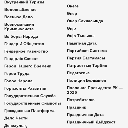
Внутренний Туризм
Өнеге
Водоснабжение
Өнер
Военное Дело
Өнер Сахнасында
Воспоминания
Өңір
Криминалиста
Өңір Тынысы
Выборы Народа
Памятная Дата
Гендер И Общество
Партийная Система
Гендерное Равенство
Партия Бастамасы
Гендірлік Саясат
Патриоттық Тәрбие
Герои Нашего Времени
Педагогика
Герои Труда
Полиция Бөлімінен
Голос Народа
Послание Президента РК —
Горизонты Развития
2025
Государственная Служба
Потребителю
Государственные Символы
Праздник
Гражданская Платформа
Праздничная Дата
Дело Чести
Праздничный Дайджест
Денсаулық