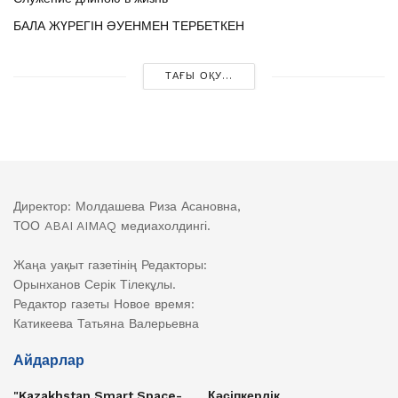
БАЛА ЖҮРЕГІН ӘУЕНМЕН ТЕРБЕТКЕН
ТАҒЫ ОҚУ...
Директор: Молдашева Риза Асановна,
ТОО ABAI AIMAQ медиахолдингі.
Жаңа уақыт газетінің Редакторы:
Орынханов Серік Тілекұлы.
Редактор газеты Новое время:
Катикеева Татьяна Валерьевна
Айдарлар
"Kazakhstan Smart Space-
Кәсіпкерлік