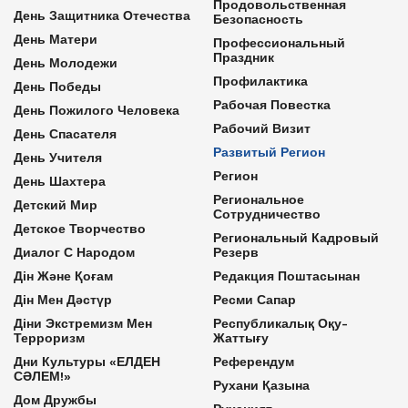
Продовольственная
День Защитника Отечества
Безопасность
День Матери
Профессиональный
Праздник
День Молодежи
Профилактика
День Победы
Рабочая Повестка
День Пожилого Человека
Рабочий Визит
День Спасателя
Развитый Регион
День Учителя
Регион
День Шахтера
Региональное
Детский Мир
Сотрудничество
Детское Творчество
Региональный Кадровый
Диалог С Народом
Резерв
Дін Және Қоғам
Редакция Поштасынан
Дін Мен Дәстүр
Ресми Сапар
Діни Экстремизм Мен
Республикалық Оқу-
Терроризм
Жаттығу
Дни Культуры «ЕЛДЕН
Референдум
СӘЛЕМ!»
Рухани Қазына
Дом Дружбы