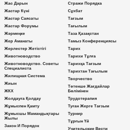
Жас Дарын
Стражи Порядка
Жастар Күні
Сұхбат
Жастар Саясаты
Тағзым
Жастар Форумы
Тағылым
Жәрмеңке
Таза Қазақстан
Жер Аманаты
Тамыз Конференциясы
Жерлестер Жетістігі
Тарих
Животноводство
Тарихи Тұлға
Животноводство. Советы
Тарихқа Тағзым
Специалиста
Тарихтан Тағылым
Жилищная Система
Творчество
Жиын
Төтенше Жағдайлар
ЖКХ
Бөлімінен
Жолдауға Қолдау
Трудотерапия
Жұмыспен Қамту
Туған Жерге Тағзым
Жұмысшы Мамандықтары
Турнир
Жылы
Тұрғын Үй
Закон И Порядок
Учительские Вести