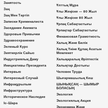
Занятость
Ұлттық Мұра
Заң
Ұлы Жеңіске — 80 Жыл
Заң Мен Тәртіп
Ұлы Жеңіске 80 Жыл
Записки Криминалиста
Ұрпақ Сабақтастығы
Заседание Акимата
Ұрпақтар Сабақтастығы
Здоровые Привычки
Финансовая Грамотность
Здравоохранение
Халық Және Билік
Зеленый Курс
Халық Үніне Құлақ Асатын
Зияткерлік Сайыс
Мемлекет
Индустриялық Даму
Халықаралық Әріптестік
Инициативы Президента
Халықтар Достығы
Интервью
Человек Труда
Интересный Случай
Шығармашылық Кеш
Инфрақұрылым
ШЫНЫҚСАҢ — ШЫМЫР
БОЛАСЫҢ
Инфраструктура
Экология
Историческое Наследие
Экологиялық Акция
Іс-Шара
Экономика Және