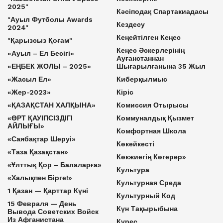
2025"
Кәсіподақ Спартакиадасы
"Ауыл Футболы Awards
Кездесу
2024"
Кеңейтілген Кеңес
"Қарызсыз Қоғам"
Кеңес Әскерлерінің
«Ауыл – Ел Бесігі»
Ауғанстаннан
«ЕҢБЕК ЖОЛЫ – 2025»
Шығарылғанына 35 Жыл
«Жасыл Ел»
Киберқылмыс
«Жер-2023»
Кіріс
«ҚАЗАҚСТАН ХАЛҚЫНА»
Комиссия Отырысы
«ӨРТ ҚАУІПСІЗДІГІ
Коммуналдық Қызмет
АЙЛЫҒЫ»
Комфортная Школа
«Саябақтар Шеруі»
Көкейкесті
«Таза Қазақстан»
Көкжиегің Көгерер»
«Ұлттық Қор – Балаларға»
Культура
«Халықпен Бірге!»
Культурная Среда
1 Қазан — Қарттар Күні
Культурный Код
15 Февраля — День
Күн Тақырыбына
Вывода Советских Войск
Из Афганистана
Күрес