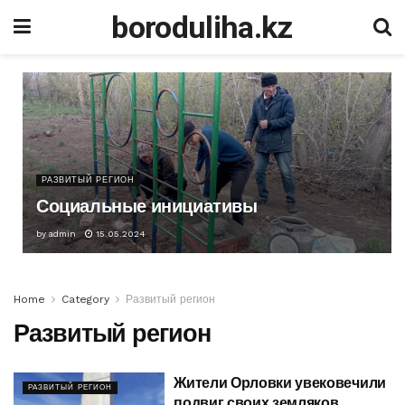
boroduliha.kz
РАЗВИТЫЙ РЕГИОН
Социальные инициативы
by
admin
15.05.2024
Home
Category
Развитый регион
Развитый регион
Жители Орловки увековечили
РАЗВИТЫЙ РЕГИОН
подвиг своих земляков