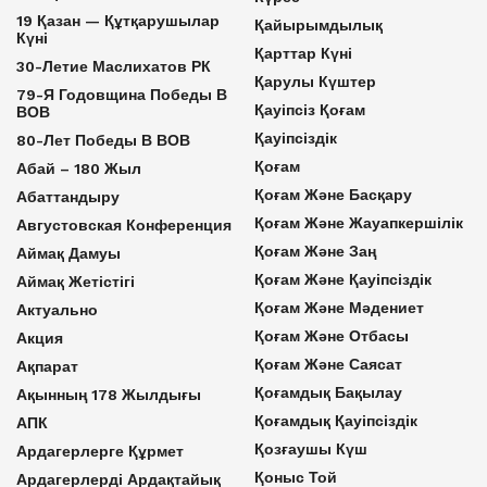
19 Қазан — Құтқарушылар
Қайырымдылық
Күні
Қарттар Күні
30-Летие Маслихатов РК
Қарулы Күштер
79-Я Годовщина Победы В
Қауіпсіз Қоғам
ВОВ
Қауіпсіздік
80-Лет Победы В ВОВ
Қоғам
Абай – 180 Жыл
Қоғам Және Басқару
Абаттандыру
Қоғам Және Жауапкершілік
Августовская Конференция
Қоғам Және Заң
Аймақ Дамуы
Қоғам Және Қауіпсіздік
Аймақ Жетістігі
Қоғам Және Мәдениет
Актуально
Қоғам Және Отбасы
Акция
Қоғам Және Саясат
Ақпарат
Қоғамдық Бақылау
Ақынның 178 Жылдығы
Қоғамдық Қауіпсіздік
АПК
Қозғаушы Күш
Ардагерлерге Құрмет
Қоныс Той
Ардагерлерді Ардақтайық