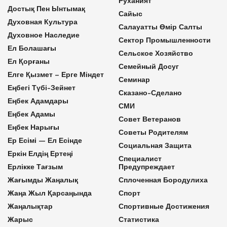
Руханият
Достық Пен Ынтымақ
Сайыс
Духовная Культура
Салауатты Өмір Салты
Духовное Наследие
Сектор Промышленности
Ел Болашағы
Сельское Хозяйство
Ел Қорғаны
Семейный Досуг
Елге Қызмет – Ерге Міндет
Семинар
Еңбегі Түбі-Зейнет
Сказано-Сделано
Еңбек Адамдары
СМИ
Еңбек Адамы
Совет Ветеранов
Еңбек Нарығы
Советы Родителям
Ер Есімі — Ел Есінде
Социальная Защита
Еркін Елдің Ертеңі
Специалист
Ерлікке Тағзым
Предупреждает
Жағымды Жаңалық
Сплоченная Бородулиха
Жаңа Жыл Қарсаңында
Спорт
Жаңалықтар
Спортивные Достижения
Жарыс
Статистика