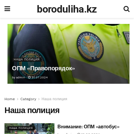
boroduliha.kz
НАША ПОЛИЦИЯ
ОПМ «Правопорядок»
by
admin
31.07.2024
Home
Category
Наша полиция
Наша полиция
Внимание: ОПМ «автобус»
НАША ПОЛИЦИЯ