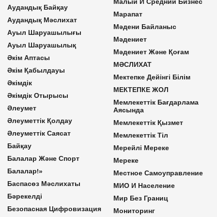
Малый И Средний Бизнес
Аудандық Байқау
Марапат
Аудандық Мәслихат
Мәдени Байланыс
Ауыл Шаруашылығы
Мәдениет
Ауыл Шаруашылық
Мәдениет Және Қоғам
Әкім Аптасы
МӘСЛИХАТ
Әкім Қабылдауы
Мектепке Дейінгі Білім
Әкімдік
МЕКТЕПКЕ ЖОЛ
Әкімдік Отырысы
Мемлекеттік Бағдарлама
Әлеумет
Аясында
Әлеуметтік Қолдау
Мемлекеттік Қызмет
Әлеуметтік Саясат
Мемлекеттік Тіл
Байқау
Мерейлі Мереке
Балалар Және Спорт
Мереке
Балалар!»
Местное Самоуправление
Баспасөз Мәслихаты
МИО И Население
Бәрекелді
Мир Без Границ
Безопасная Цифровизация
Мониторинг