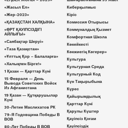
«Жасыл Ел»
Киберқылмыс
«Жер-2023»
Кіріс
«ҚАЗАҚСТАН ХАЛҚЫНА»
Комиссия Отырысы
«ӨРТ ҚАУІПСІЗДІГІ
Коммуналдық Қызмет
АЙЛЫҒЫ»
Комфортная Школа
«Саябақтар Шеруі»
Көкейкесті
«Таза Қазақстан»
Көкжиегің Көгерер»
«Ұлттық Қор – Балаларға»
Культура
«Халықпен Бірге!»
Культурная Среда
1 Қазан — Қарттар Күні
Культурный Код
15 Февраля — День
Күн Тақырыбына
Вывода Советских Войск
Из Афганистана
Күрес
19 Қазан — Құтқарушылар
Қайырымдылық
Күні
Қарттар Күні
30-Летие Маслихатов РК
Қарулы Күштер
79-Я Годовщина Победы В
Қауіпсіз Қоғам
ВОВ
Қауіпсіздік
80-Лет Победы В ВОВ