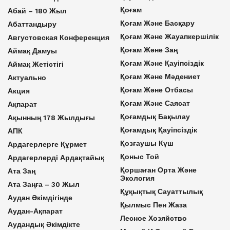
Қоғам
Абай – 180 Жыл
Қоғам Және Басқару
Абаттандыру
Қоғам Және Жауапкершілік
Августовская Конференция
Қоғам Және Заң
Аймақ Дамуы
Қоғам Және Қауіпсіздік
Аймақ Жетістігі
Қоғам Және Мәдениет
Актуально
Қоғам Және Отбасы
Акция
Қоғам Және Саясат
Ақпарат
Қоғамдық Бақылау
Ақынның 178 Жылдығы
Қоғамдық Қауіпсіздік
АПК
Қозғаушы Күш
Ардагерлерге Құрмет
Қоныс Той
Ардагерлерді Ардақтайық
Қоршаған Орта Және
Ата Заң
Экология
Ата Заңға – 30 Жыл
Құқықтық Сауаттылық
Аудан Әкімдігінде
Қылмыс Пен Жаза
Аудан-Ақпарат
Лесное Хозяйство
Аудандық Әкімдікте