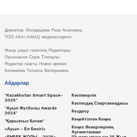
Директор: Молдашева Риза Асановна,
ТОО ABAI AIMAQ медиахолдингі.
Жаңа уақыт газетінің Редакторы:
Орынханов Серік Тілекұлы.
Редактор газеты Новое время:
Катикеева Татьяна Валерьевна
Айдарлар
"Kazakhstan Smart Space-
Кәсіпкерлік
2025"
Кәсіподақ Спартакиадасы
"Ауыл Футболы Awards
Кездесу
2024"
Кеңейтілген Кеңес
"Қарызсыз Қоғам"
Кеңес Әскерлерінің
«Ауыл – Ел Бесігі»
Ауғанстаннан
«ЕҢБЕК ЖОЛЫ – 2025»
Шығарылғанына 35 Жыл