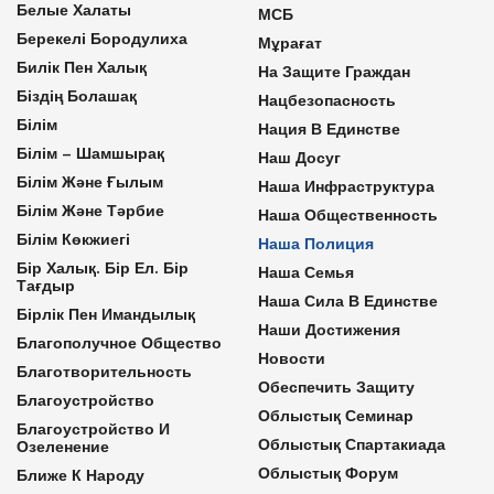
Белые Халаты
МСБ
Берекелі Бородулиха
Мұрағат
Билік Пен Халық
На Защите Граждан
Біздің Болашақ
Нацбезопасность
Білім
Нация В Единстве
Білім – Шамшырақ
Наш Досуг
Білім Және Ғылым
Наша Инфраструктура
Білім Және Тәрбие
Наша Общественность
Білім Көкжиегі
Наша Полиция
Бір Халық. Бір Ел. Бір
Наша Семья
Тағдыр
Наша Сила В Единстве
Бірлік Пен Имандылық
Наши Достижения
Благополучное Общество
Новости
Благотворительность
Обеспечить Защиту
Благоустройство
Облыстық Семинар
Благоустройство И
Облыстық Спартакиада
Озеленение
Облыстық Форум
Ближе К Народу