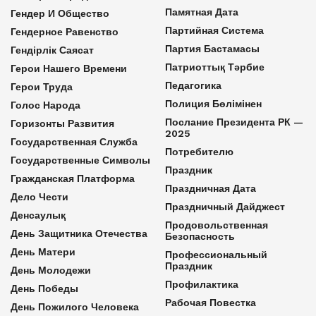
Памятная Дата
Гендер И Общество
Партийная Система
Гендерное Равенство
Партия Бастамасы
Гендірлік Саясат
Патриоттық Тәрбие
Герои Нашего Времени
Педагогика
Герои Труда
Полиция Бөлімінен
Голос Народа
Послание Президента РК —
Горизонты Развития
2025
Государственная Служба
Потребителю
Государственные Символы
Праздник
Гражданская Платформа
Праздничная Дата
Дело Чести
Праздничный Дайджест
Денсаулық
Продовольственная
День Защитника Отечества
Безопасность
День Матери
Профессиональный
Праздник
День Молодежи
Профилактика
День Победы
Рабочая Повестка
День Пожилого Человека