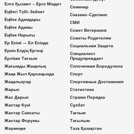
Елге Қызмет – Ерге Міндет
Семинар
Еңбегі Түбі-Зейнет
Сказано-Сделано
Еңбек Адамдары
СМИ
Еңбек Адамы
Совет Ветеранов
Еңбек Нарығы
Советы Родителям
Ер Есімі — Ел Есінде
Социальная Защита
Еркін Елдің Ертеңі
Специалист
Ерлікке Тағзым
Предупреждает
Жағымды Жаңалық
Сплоченная Бородулиха
Жаңа Жыл Қарсаңында
Спорт
Жаңалықтар
Спортивные Достижения
Жарыс
Статистика
Жас Дарын
Стражи Порядка
Жастар Күні
Сұхбат
Жастар Саясаты
Тағзым
Жастар Форумы
Тағылым
Жәрмеңке
Таза Қазақстан