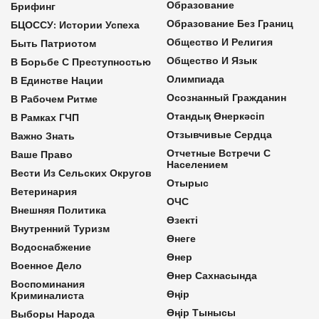
Образование
Брифинг
Образование Без Границ
БЦОССУ: Истории Успеха
Общество И Религия
Быть Патриотом
Общество И Язык
В Борьбе С Преступностью
Олимпиада
В Единстве Нации
Осознанный Гражданин
В Рабочем Ритме
Отандық Өнеркәсіп
В Рамках ГЧП
Отзывчивые Сердца
Важно Знать
Отчетные Встречи С
Ваше Право
Населением
Вести Из Сельских Округов
Отырыс
Ветеринария
ОЧС
Внешняя Политика
Өзекті
Внутренний Туризм
Өнеге
Водоснабжение
Өнер
Военное Дело
Өнер Сахнасында
Воспоминания
Өңір
Криминалиста
Өңір Тынысы
Выборы Народа