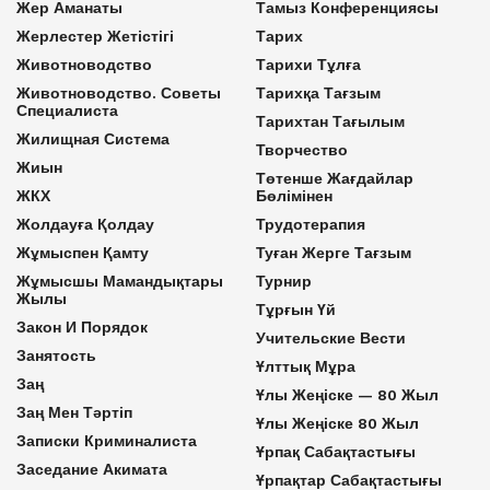
Жер Аманаты
Тамыз Конференциясы
Жерлестер Жетістігі
Тарих
Животноводство
Тарихи Тұлға
Животноводство. Советы
Тарихқа Тағзым
Специалиста
Тарихтан Тағылым
Жилищная Система
Творчество
Жиын
Төтенше Жағдайлар
ЖКХ
Бөлімінен
Жолдауға Қолдау
Трудотерапия
Жұмыспен Қамту
Туған Жерге Тағзым
Жұмысшы Мамандықтары
Турнир
Жылы
Тұрғын Үй
Закон И Порядок
Учительские Вести
Занятость
Ұлттық Мұра
Заң
Ұлы Жеңіске — 80 Жыл
Заң Мен Тәртіп
Ұлы Жеңіске 80 Жыл
Записки Криминалиста
Ұрпақ Сабақтастығы
Заседание Акимата
Ұрпақтар Сабақтастығы