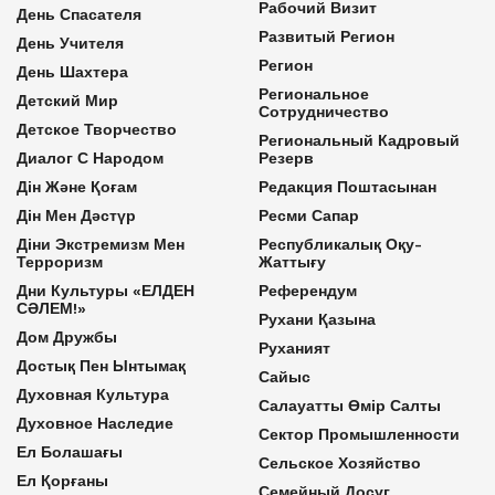
Рабочий Визит
День Спасателя
Развитый Регион
День Учителя
Регион
День Шахтера
Региональное
Детский Мир
Сотрудничество
Детское Творчество
Региональный Кадровый
Диалог С Народом
Резерв
Дін Және Қоғам
Редакция Поштасынан
Дін Мен Дәстүр
Ресми Сапар
Діни Экстремизм Мен
Республикалық Оқу-
Терроризм
Жаттығу
Дни Культуры «ЕЛДЕН
Референдум
СӘЛЕМ!»
Рухани Қазына
Дом Дружбы
Руханият
Достық Пен Ынтымақ
Сайыс
Духовная Культура
Салауатты Өмір Салты
Духовное Наследие
Сектор Промышленности
Ел Болашағы
Сельское Хозяйство
Ел Қорғаны
Семейный Досуг