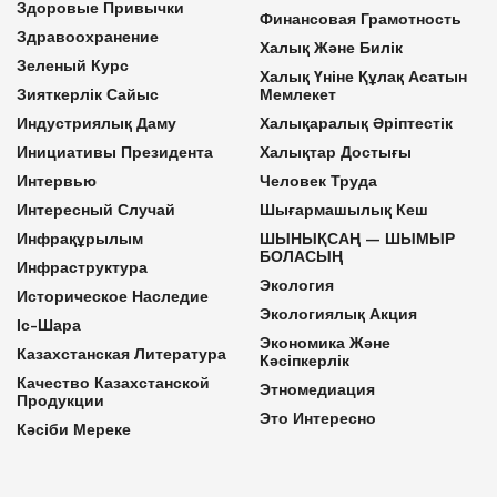
Здоровые Привычки
Финансовая Грамотность
Здравоохранение
Халық Және Билік
Зеленый Курс
Халық Үніне Құлақ Асатын
Зияткерлік Сайыс
Мемлекет
Индустриялық Даму
Халықаралық Әріптестік
Инициативы Президента
Халықтар Достығы
Интервью
Человек Труда
Интересный Случай
Шығармашылық Кеш
Инфрақұрылым
ШЫНЫҚСАҢ — ШЫМЫР
БОЛАСЫҢ
Инфраструктура
Экология
Историческое Наследие
Экологиялық Акция
Іс-Шара
Экономика Және
Казахстанская Литература
Кәсіпкерлік
Качество Казахстанской
Этномедиация
Продукции
Это Интересно
Кәсіби Мереке