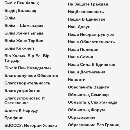
Билік Пен Халық
На Защите Граждан
Біздің Болашақ
Нацбезопасность
Білім
Нация В Единстве
Білім – Шамшырақ
Наш Досуг
Білім Және Ғылым
Наша Инфраструктура
Білім Және Тәрбие
Наша Общественность
Білім Көкжиегі
Наша Полиция
Бір Халық. Бір Ел. Бір
Наша Семья
Тағдыр
Наша Сила В Единстве
Бірлік Пен Имандылық
Наши Достижения
Благополучное Общество
Новости
Благотворительность
Обеспечить Защиту
Благоустройство
Облыстық Семинар
Благоустройство И
Облыстық Спартакиада
Озеленение
Облыстық Форум
Ближе К Народу
Образование
Брифинг
Образование Без Границ
БЦОССУ: Истории Успеха