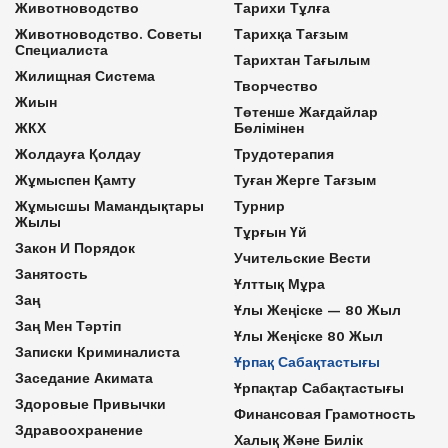
Животноводство
Тарихи Тұлға
Животноводство. Советы
Тарихқа Тағзым
Специалиста
Тарихтан Тағылым
Жилищная Система
Творчество
Жиын
Төтенше Жағдайлар
ЖКХ
Бөлімінен
Жолдауға Қолдау
Трудотерапия
Жұмыспен Қамту
Туған Жерге Тағзым
Жұмысшы Мамандықтары
Турнир
Жылы
Тұрғын Үй
Закон И Порядок
Учительские Вести
Занятость
Ұлттық Мұра
Заң
Ұлы Жеңіске — 80 Жыл
Заң Мен Тәртіп
Ұлы Жеңіске 80 Жыл
Записки Криминалиста
Ұрпақ Сабақтастығы
Заседание Акимата
Ұрпақтар Сабақтастығы
Здоровые Привычки
Финансовая Грамотность
Здравоохранение
Халық Және Билік