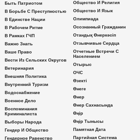
Общество И Религия
Быть Патриотом
Общество И Язык
В Борьбе С Преступностью
Олимпиада
В Единстве Нации
Осознанный Гражданин
В Рабочем Ритме
Отандық Өнеркәсіп
В Рамках ГЧП
Отзывчивые Сердца
Важно Знать
Отчетные Встречи С
Ваше Право
Населением
Вести Из Сельских Округов
Отырыс
Ветеринария
ОЧС
Внешняя Политика
Өзекті
Внутренний Туризм
Өнеге
Водоснабжение
Өнер
Военное Дело
Өнер Сахнасында
Воспоминания
Өңір
Криминалиста
Өңір Тынысы
Выборы Народа
Памятная Дата
Гендер И Общество
Партийная Система
Гендерное Равенство