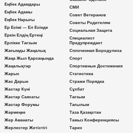
Еңбек Адамдары
СМИ
Еңбек Адамы
Совет Ветеранов
Еңбек Нарығы
Советы Родителям
Ер Есімі — Ел Есінде
Социальная Защита
Еркін Елдің Ертеңі
Специалист
Ерлікке Тағзым
Предупреждает
Жағымды Жаңалық
Сплоченная Бородулиха
Жаңа Жыл Қарсаңында
Спорт
Жаңалықтар
Спортивные Достижения
Жарыс
Статистика
Жас Дарын
Стражи Порядка
Жастар Күні
Сұхбат
Жастар Саясаты
Тағзым
Жастар Форумы
Тағылым
Жәрмеңке
Таза Қазақстан
Жер Аманаты
Тамыз Конференциясы
Жерлестер Жетістігі
Тарих