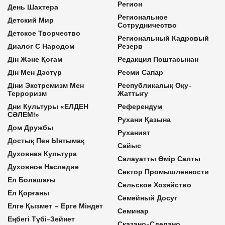
Регион
День Шахтера
Региональное
Детский Мир
Сотрудничество
Детское Творчество
Региональный Кадровый
Диалог С Народом
Резерв
Дін Және Қоғам
Редакция Поштасынан
Дін Мен Дәстүр
Ресми Сапар
Діни Экстремизм Мен
Республикалық Оқу-
Терроризм
Жаттығу
Дни Культуры «ЕЛДЕН
Референдум
СӘЛЕМ!»
Рухани Қазына
Дом Дружбы
Руханият
Достық Пен Ынтымақ
Сайыс
Духовная Культура
Салауатты Өмір Салты
Духовное Наследие
Сектор Промышленности
Ел Болашағы
Сельское Хозяйство
Ел Қорғаны
Семейный Досуг
Елге Қызмет – Ерге Міндет
Семинар
Еңбегі Түбі-Зейнет
Сказано-Сделано