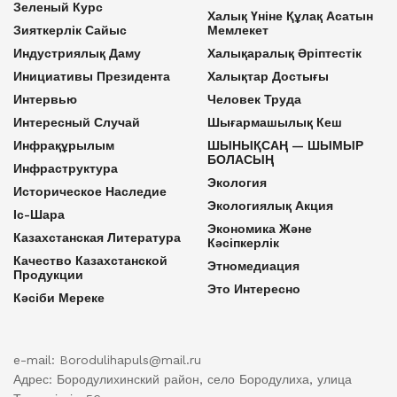
Зеленый Курс
Халық Үніне Құлақ Асатын
Зияткерлік Сайыс
Мемлекет
Индустриялық Даму
Халықаралық Әріптестік
Инициативы Президента
Халықтар Достығы
Интервью
Человек Труда
Интересный Случай
Шығармашылық Кеш
Инфрақұрылым
ШЫНЫҚСАҢ — ШЫМЫР
БОЛАСЫҢ
Инфраструктура
Экология
Историческое Наследие
Экологиялық Акция
Іс-Шара
Экономика Және
Казахстанская Литература
Кәсіпкерлік
Качество Казахстанской
Этномедиация
Продукции
Это Интересно
Кәсіби Мереке
e-mail: Borodulihapuls@mail.ru
Адрес: Бородулихинский район, село Бородулиха, улица