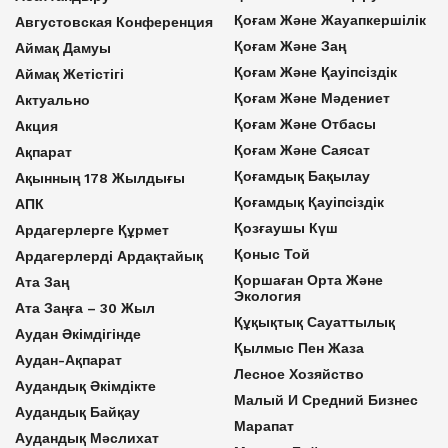
Қоғам Және Жауапкершілік
Августовская Конференция
Қоғам Және Заң
Аймақ Дамуы
Қоғам Және Қауіпсіздік
Аймақ Жетістігі
Қоғам Және Мәдениет
Актуально
Қоғам Және Отбасы
Акция
Қоғам Және Саясат
Ақпарат
Қоғамдық Бақылау
Ақынның 178 Жылдығы
Қоғамдық Қауіпсіздік
АПК
Қозғаушы Күш
Ардагерлерге Құрмет
Қоныс Той
Ардагерлерді Ардақтайық
Қоршаған Орта Және
Ата Заң
Экология
Ата Заңға – 30 Жыл
Құқықтық Сауаттылық
Аудан Әкімдігінде
Қылмыс Пен Жаза
Аудан-Ақпарат
Лесное Хозяйство
Аудандық Әкімдікте
Малый И Средний Бизнес
Аудандық Байқау
Марапат
Аудандық Мәслихат