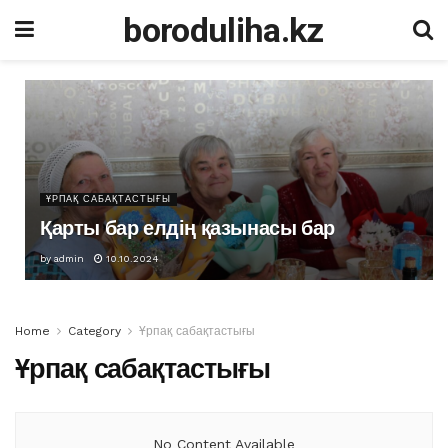
boroduliha.kz
ҰРПАҚ САБАҚТАСТЫҒЫ
Қарты бар елдің қазынасы бар
by
admin
10.10.2024
Home
Category
Ұрпақ сабақтастығы
Ұрпақ сабақтастығы
No Content Available