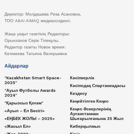
Директор: Молдашева Риза Асановна,
ТОО ABAI AIMAQ медиахолдингі.
Жаңа уақыт газетінің Редакторы:
Орынханов Серік Тілекұлы.
Редактор газеты Новое время:
Катикеева Татьяна Валерьевна
Айдарлар
"Kazakhstan Smart Space-
Кәсіпкерлік
2025"
Кәсіподақ Спартакиадасы
"Ауыл Футболы Awards
Кездесу
2024"
Кеңейтілген Кеңес
"Қарызсыз Қоғам"
Кеңес Әскерлерінің
«Ауыл – Ел Бесігі»
Ауғанстаннан
«ЕҢБЕК ЖОЛЫ – 2025»
Шығарылғанына 35 Жыл
«Жасыл Ел»
Киберқылмыс