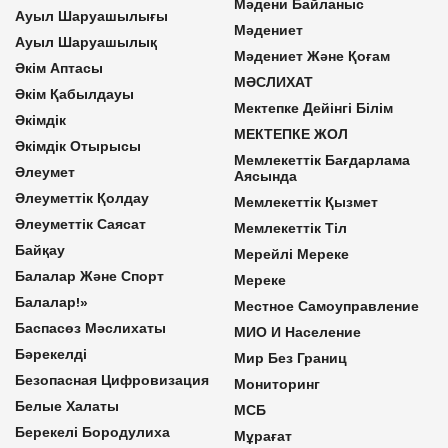
Мәдени Байланыс
Ауыл Шаруашылығы
Мәдениет
Ауыл Шаруашылық
Мәдениет Және Қоғам
Әкім Аптасы
МӘСЛИХАТ
Әкім Қабылдауы
Мектепке Дейінгі Білім
Әкімдік
МЕКТЕПКЕ ЖОЛ
Әкімдік Отырысы
Мемлекеттік Бағдарлама
Әлеумет
Аясында
Әлеуметтік Қолдау
Мемлекеттік Қызмет
Әлеуметтік Саясат
Мемлекеттік Тіл
Байқау
Мерейлі Мереке
Балалар Және Спорт
Мереке
Балалар!»
Местное Самоуправление
Баспасөз Мәслихаты
МИО И Население
Бәрекелді
Мир Без Границ
Безопасная Цифровизация
Мониторинг
Белые Халаты
МСБ
Берекелі Бородулиха
Мұрағат