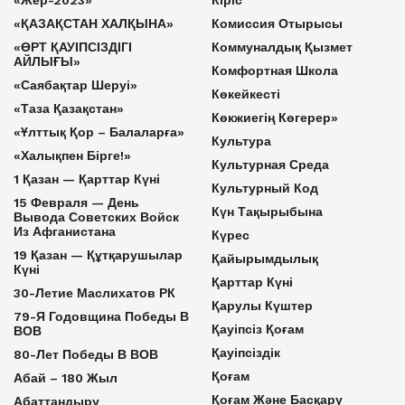
«Жер-2023»
Кіріс
«ҚАЗАҚСТАН ХАЛҚЫНА»
Комиссия Отырысы
«ӨРТ ҚАУІПСІЗДІГІ
Коммуналдық Қызмет
АЙЛЫҒЫ»
Комфортная Школа
«Саябақтар Шеруі»
Көкейкесті
«Таза Қазақстан»
Көкжиегің Көгерер»
«Ұлттық Қор – Балаларға»
Культура
«Халықпен Бірге!»
Культурная Среда
1 Қазан — Қарттар Күні
Культурный Код
15 Февраля — День
Күн Тақырыбына
Вывода Советских Войск
Из Афганистана
Күрес
19 Қазан — Құтқарушылар
Қайырымдылық
Күні
Қарттар Күні
30-Летие Маслихатов РК
Қарулы Күштер
79-Я Годовщина Победы В
Қауіпсіз Қоғам
ВОВ
Қауіпсіздік
80-Лет Победы В ВОВ
Қоғам
Абай – 180 Жыл
Қоғам Және Басқару
Абаттандыру