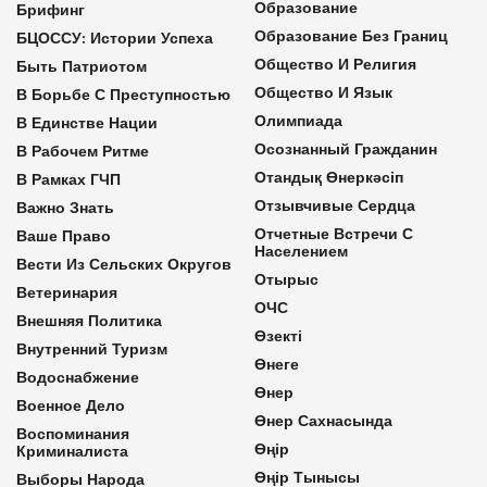
Образование
Брифинг
Образование Без Границ
БЦОССУ: Истории Успеха
Общество И Религия
Быть Патриотом
Общество И Язык
В Борьбе С Преступностью
Олимпиада
В Единстве Нации
Осознанный Гражданин
В Рабочем Ритме
Отандық Өнеркәсіп
В Рамках ГЧП
Отзывчивые Сердца
Важно Знать
Отчетные Встречи С
Ваше Право
Населением
Вести Из Сельских Округов
Отырыс
Ветеринария
ОЧС
Внешняя Политика
Өзекті
Внутренний Туризм
Өнеге
Водоснабжение
Өнер
Военное Дело
Өнер Сахнасында
Воспоминания
Өңір
Криминалиста
Өңір Тынысы
Выборы Народа