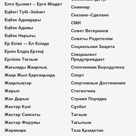
Елге Қызмет – Ерге Міндет
Семинар
Еңбегі Түбі-Зейнет
Сказано-Сделано
Еңбек Адамдары
СМИ
Еңбек Адамы
Совет Ветеранов
Еңбек Нарығы
Советы Родителям
Ер Есімі — Ел Есінде
Социальная Защита
Еркін Елдің Ертеңі
Специалист
Ерлікке Тағзым
Предупреждает
Жағымды Жаңалық
Сплоченная Бородулиха
Жаңа Жыл Қарсаңында
Спорт
Жаңалықтар
Спортивные Достижения
Жарыс
Статистика
Жас Дарын
Стражи Порядка
Жастар Күні
Сұхбат
Жастар Саясаты
Тағзым
Жастар Форумы
Тағылым
Жәрмеңке
Таза Қазақстан