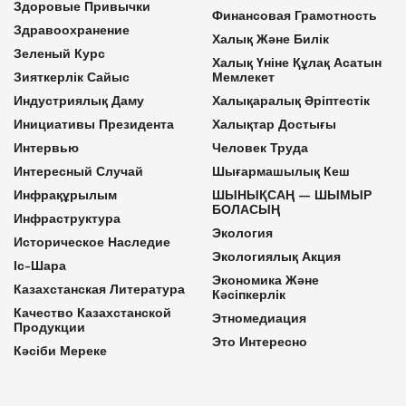
Здоровые Привычки
Финансовая Грамотность
Здравоохранение
Халық Және Билік
Зеленый Курс
Халық Үніне Құлақ Асатын
Зияткерлік Сайыс
Мемлекет
Индустриялық Даму
Халықаралық Әріптестік
Инициативы Президента
Халықтар Достығы
Интервью
Человек Труда
Интересный Случай
Шығармашылық Кеш
Инфрақұрылым
ШЫНЫҚСАҢ — ШЫМЫР
БОЛАСЫҢ
Инфраструктура
Экология
Историческое Наследие
Экологиялық Акция
Іс-Шара
Экономика Және
Казахстанская Литература
Кәсіпкерлік
Качество Казахстанской
Этномедиация
Продукции
Это Интересно
Кәсіби Мереке