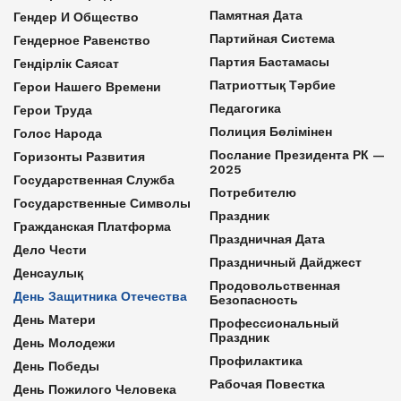
Памятная Дата
Гендер И Общество
Партийная Система
Гендерное Равенство
Партия Бастамасы
Гендірлік Саясат
Патриоттық Тәрбие
Герои Нашего Времени
Педагогика
Герои Труда
Полиция Бөлімінен
Голос Народа
Послание Президента РК —
Горизонты Развития
2025
Государственная Служба
Потребителю
Государственные Символы
Праздник
Гражданская Платформа
Праздничная Дата
Дело Чести
Праздничный Дайджест
Денсаулық
Продовольственная
День Защитника Отечества
Безопасность
День Матери
Профессиональный
Праздник
День Молодежи
Профилактика
День Победы
Рабочая Повестка
День Пожилого Человека