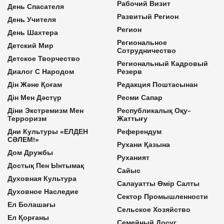
Рабочий Визит
День Спасателя
Развитый Регион
День Учителя
Регион
День Шахтера
Региональное
Детский Мир
Сотрудничество
Детское Творчество
Региональный Кадровый
Диалог С Народом
Резерв
Дін Және Қоғам
Редакция Поштасынан
Дін Мен Дәстүр
Ресми Сапар
Діни Экстремизм Мен
Республикалық Оқу-
Терроризм
Жаттығу
Дни Культуры «ЕЛДЕН
Референдум
СӘЛЕМ!»
Рухани Қазына
Дом Дружбы
Руханият
Достық Пен Ынтымақ
Сайыс
Духовная Культура
Салауатты Өмір Салты
Духовное Наследие
Сектор Промышленности
Ел Болашағы
Сельское Хозяйство
Ел Қорғаны
Семейный Досуг