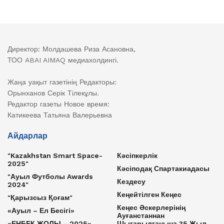
Директор: Молдашева Риза Асановна,
ТОО ABAI AIMAQ медиахолдингі.
Жаңа уақыт газетінің Редакторы:
Орынханов Серік Тілекұлы.
Редактор газеты Новое время:
Катикеева Татьяна Валерьевна
Айдарлар
"Kazakhstan Smart Space-
Кәсіпкерлік
2025"
Кәсіподақ Спартакиадасы
"Ауыл Футболы Awards
Кездесу
2024"
Кеңейтілген Кеңес
"Қарызсыз Қоғам"
Кеңес Әскерлерінің
«Ауыл – Ел Бесігі»
Ауғанстаннан
«ЕҢБЕК ЖОЛЫ – 2025»
Шығарылғанына 35 Жыл