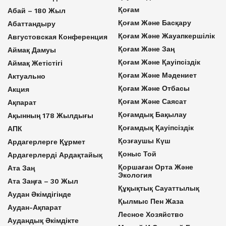
Қоғам
Абай – 180 Жыл
Қоғам Және Басқару
Абаттандыру
Қоғам Және Жауапкершілік
Августовская Конференция
Қоғам Және Заң
Аймақ Дамуы
Қоғам Және Қауіпсіздік
Аймақ Жетістігі
Қоғам Және Мәдениет
Актуально
Қоғам Және Отбасы
Акция
Қоғам Және Саясат
Ақпарат
Қоғамдық Бақылау
Ақынның 178 Жылдығы
Қоғамдық Қауіпсіздік
АПК
Қозғаушы Күш
Ардагерлерге Құрмет
Қоныс Той
Ардагерлерді Ардақтайық
Қоршаған Орта Және
Ата Заң
Экология
Ата Заңға – 30 Жыл
Құқықтық Сауаттылық
Аудан Әкімдігінде
Қылмыс Пен Жаза
Аудан-Ақпарат
Лесное Хозяйство
Аудандық Әкімдікте