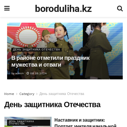
boroduliha.kz
ДЕНЬ ЗАЩИТНИКА ОТЕЧЕСТВА
В районе отметили праздник
мужества и отваги
by
admin
08.05.2024
Home
Category
День защитника Отечества
День защитника Отечества
Наставник и защитник:
ДЕНЬ ЗАЩИТНИКА
ОТЕЧЕСТВА
Портрет учителя начальной