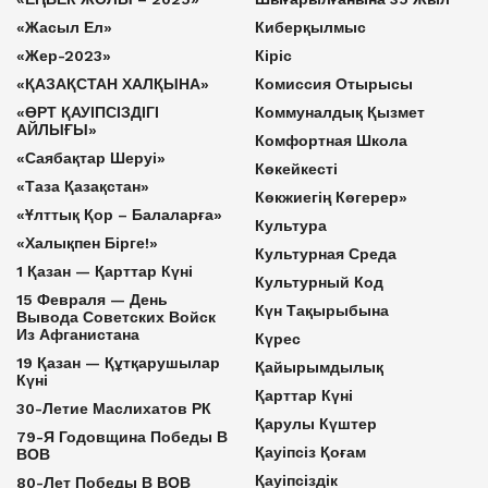
«Жасыл Ел»
Киберқылмыс
«Жер-2023»
Кіріс
«ҚАЗАҚСТАН ХАЛҚЫНА»
Комиссия Отырысы
«ӨРТ ҚАУІПСІЗДІГІ
Коммуналдық Қызмет
АЙЛЫҒЫ»
Комфортная Школа
«Саябақтар Шеруі»
Көкейкесті
«Таза Қазақстан»
Көкжиегің Көгерер»
«Ұлттық Қор – Балаларға»
Культура
«Халықпен Бірге!»
Культурная Среда
1 Қазан — Қарттар Күні
Культурный Код
15 Февраля — День
Күн Тақырыбына
Вывода Советских Войск
Из Афганистана
Күрес
19 Қазан — Құтқарушылар
Қайырымдылық
Күні
Қарттар Күні
30-Летие Маслихатов РК
Қарулы Күштер
79-Я Годовщина Победы В
Қауіпсіз Қоғам
ВОВ
Қауіпсіздік
80-Лет Победы В ВОВ