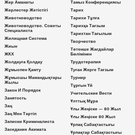
Жер Аманаты
Тамыз Конференциясы
Жерлестер Жетістігі
Тарих
Животноводство
Тарихи Тұлға
Животноводство. Советы
Тарихқа Тағзым
Специалиста
Тарихтан Тағылым
Жилищная Система
Творчество
Жиын
Төтенше Жағдайлар
ЖКХ
Бөлімінен
Жолдауға Қолдау
Трудотерапия
Жұмыспен Қамту
Туған Жерге Тағзым
Жұмысшы Мамандықтары
Турнир
Жылы
Тұрғын Үй
Закон И Порядок
Учительские Вести
Занятость
Ұлттық Мұра
Заң
Ұлы Жеңіске — 80 Жыл
Заң Мен Тәртіп
Ұлы Жеңіске 80 Жыл
Записки Криминалиста
Ұрпақ Сабақтастығы
Заседание Акимата
Ұрпақтар Сабақтастығы