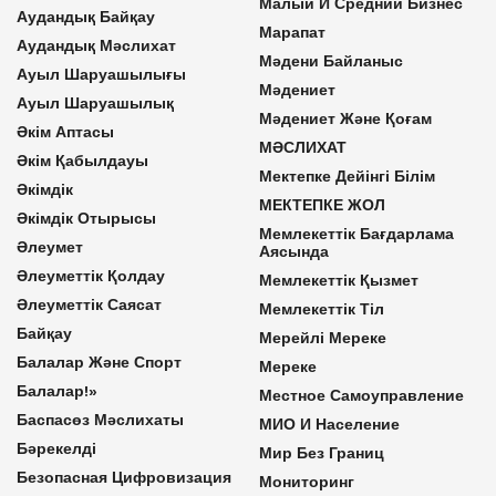
Малый И Средний Бизнес
Аудандық Байқау
Марапат
Аудандық Мәслихат
Мәдени Байланыс
Ауыл Шаруашылығы
Мәдениет
Ауыл Шаруашылық
Мәдениет Және Қоғам
Әкім Аптасы
МӘСЛИХАТ
Әкім Қабылдауы
Мектепке Дейінгі Білім
Әкімдік
МЕКТЕПКЕ ЖОЛ
Әкімдік Отырысы
Мемлекеттік Бағдарлама
Әлеумет
Аясында
Әлеуметтік Қолдау
Мемлекеттік Қызмет
Әлеуметтік Саясат
Мемлекеттік Тіл
Байқау
Мерейлі Мереке
Балалар Және Спорт
Мереке
Балалар!»
Местное Самоуправление
Баспасөз Мәслихаты
МИО И Население
Бәрекелді
Мир Без Границ
Безопасная Цифровизация
Мониторинг