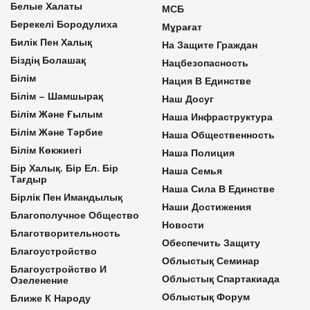
Белые Халаты
МСБ
Берекелі Бородулиха
Мұрағат
Билік Пен Халық
На Защите Граждан
Біздің Болашақ
Нацбезопасность
Білім
Нация В Единстве
Білім – Шамшырақ
Наш Досуг
Білім Және Ғылым
Наша Инфраструктура
Білім Және Тәрбие
Наша Общественность
Білім Көкжиегі
Наша Полиция
Бір Халық. Бір Ел. Бір
Наша Семья
Тағдыр
Наша Сила В Единстве
Бірлік Пен Имандылық
Наши Достижения
Благополучное Общество
Новости
Благотворительность
Обеспечить Защиту
Благоустройство
Облыстық Семинар
Благоустройство И
Облыстық Спартакиада
Озеленение
Облыстық Форум
Ближе К Народу