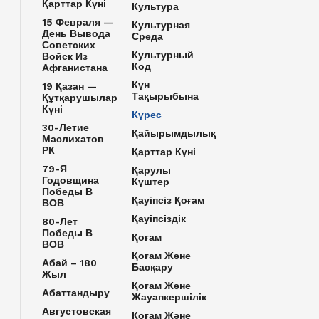
Қарттар Күні
Культура
15 Февраля —
Культурная
День Вывода
Среда
Советских
Культурный
Войск Из
Код
Афганистана
Күн
19 Қазан —
Тақырыбына
Құтқарушылар
Күні
Күрес
30-Летие
Қайырымдылық
Маслихатов
РК
Қарттар Күні
79-Я
Қарулы
Годовщина
Күштер
Победы В
Қауіпсіз Қоғам
ВОВ
Қауіпсіздік
80-Лет
Победы В
Қоғам
ВОВ
Қоғам Және
Абай – 180
Басқару
Жыл
Қоғам Және
Абаттандыру
Жауапкершілік
Августовская
Қоғам Және