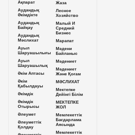
Ақпарат
Жаза
Аудандық
Лесное
Әкімдікте
Хозяйство
Аудандық
Малый И
Байқау
Средний
Бизнес
Аудандық
Мәслихат
Марапат
Ауыл
Мәдени
Шаруашылығы
Байланыс
Ауыл
Мәдениет
Шаруашылық
Мәдениет
Әкім Аптасы
Және Қоғам
Әкім
МӘСЛИХАТ
Қабылдауы
Мектепке
Әкімдік
Дейінгі Білім
Әкімдік
МЕКТЕПКЕ
Отырысы
ЖОЛ
Әлеумет
Мемлекеттік
Бағдарлама
Әлеуметтік
Аясында
Қолдау
Мемлекеттік
Әлеуметтік