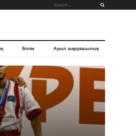
ық
Білім
Ауыл шаруашылық