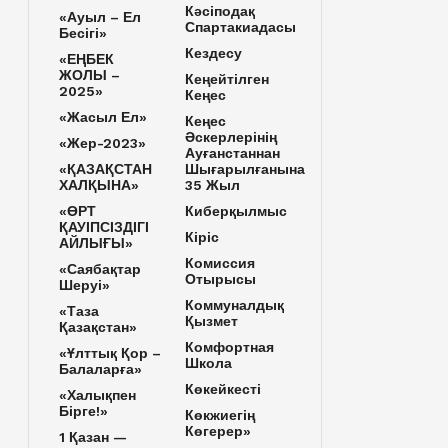
Кәсіподақ
«Ауыл – Ел
Спартакиадасы
Бесігі»
Кездесу
«ЕҢБЕК
ЖОЛЫ –
Кеңейтілген
2025»
Кеңес
«Жасыл Ел»
Кеңес
Әскерлерінің
«Жер-2023»
Ауғанстаннан
«ҚАЗАҚСТАН
Шығарылғанына
ХАЛҚЫНА»
35 Жыл
«ӨРТ
Киберқылмыс
ҚАУІПСІЗДІГІ
Кіріс
АЙЛЫҒЫ»
Комиссия
«Саябақтар
Отырысы
Шеруі»
Коммуналдық
«Таза
Қызмет
Қазақстан»
Комфортная
«Ұлттық Қор –
Школа
Балаларға»
Көкейкесті
«Халықпен
Бірге!»
Көкжиегің
Көгерер»
1 Қазан —