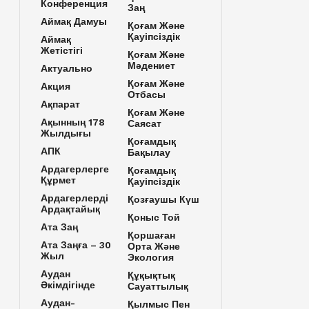
Конференция
Заң
Аймақ Дамуы
Қоғам Және
Қауіпсіздік
Аймақ
Жетістігі
Қоғам Және
Мәдениет
Актуально
Қоғам Және
Акция
Отбасы
Ақпарат
Қоғам Және
Ақынның 178
Саясат
Жылдығы
Қоғамдық
АПК
Бақылау
Ардагерлерге
Қоғамдық
Құрмет
Қауіпсіздік
Ардагерлерді
Қозғаушы Күш
Ардақтайық
Қоныс Той
Ата Заң
Қоршаған
Ата Заңға – 30
Орта Және
Жыл
Экология
Аудан
Құқықтық
Әкімдігінде
Сауаттылық
Аудан-
Қылмыс Пен