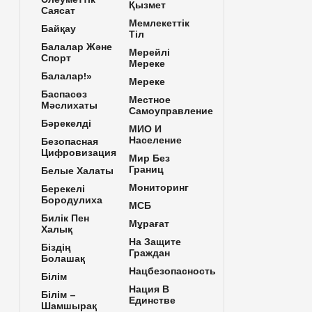
Қызмет
Саясат
Мемлекеттік
Байқау
Тіл
Балалар Және
Мерейлі
Спорт
Мереке
Балалар!»
Мереке
Баспасөз
Местное
Мәслихаты
Самоуправление
Бәрекелді
МИО И
Население
Безопасная
Цифровизация
Мир Без
Границ
Белые Халаты
Мониторинг
Берекелі
Бородулиха
МСБ
Билік Пен
Мұрағат
Халық
На Защите
Біздің
Граждан
Болашақ
Нацбезопасность
Білім
Нация В
Білім –
Единстве
Шамшырақ