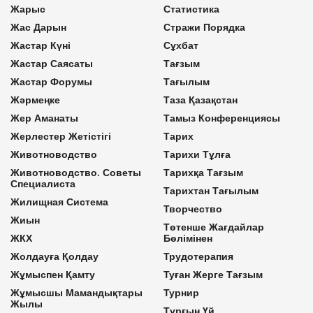
Жарыс
Статистика
Жас Дарын
Стражи Порядка
Жастар Күні
Сұхбат
Жастар Саясаты
Тағзым
Жастар Форумы
Тағылым
Жәрмеңке
Таза Қазақстан
Жер Аманаты
Тамыз Конференциясы
Жерлестер Жетістігі
Тарих
Животноводство
Тарихи Тұлға
Животноводство. Советы
Тарихқа Тағзым
Специалиста
Тарихтан Тағылым
Жилищная Система
Творчество
Жиын
Төтенше Жағдайлар
ЖКХ
Бөлімінен
Жолдауға Қолдау
Трудотерапия
Жұмыспен Қамту
Туған Жерге Тағзым
Жұмысшы Мамандықтары
Турнир
Жылы
Тұрғын Үй