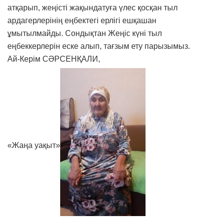
атқарып, жеңісті жақындатуға үлес қосқан тыл
ардагерлерінің еңбектегі ерлігі ешқашан
ұмытылмайды. Сондықтан Жеңіс күні тыл
еңбеккерлерін еске алып, тағзым ету парызымыз.
Ай-Керім СӘРСЕНҚАЛИ,
«Жаңа уақыт»