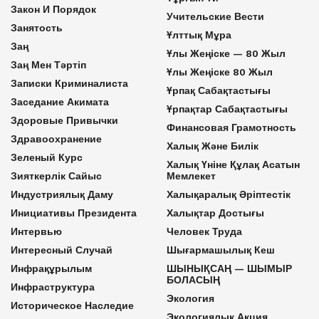
Закон И Порядок
Учительские Вести
Занятость
Ұлттық Мұра
Заң
Ұлы Жеңіске — 80 Жыл
Заң Мен Тәртіп
Ұлы Жеңіске 80 Жыл
Записки Криминалиста
Ұрпақ Сабақтастығы
Заседание Акимата
Ұрпақтар Сабақтастығы
Здоровые Привычки
Финансовая Грамотность
Здравоохранение
Халық Және Билік
Зеленый Курс
Халық Үніне Құлақ Асатын
Зияткерлік Сайыс
Мемлекет
Индустриялық Даму
Халықаралық Әріптестік
Инициативы Президента
Халықтар Достығы
Интервью
Человек Труда
Интересный Случай
Шығармашылық Кеш
Инфрақұрылым
ШЫНЫҚСАҢ — ШЫМЫР
БОЛАСЫҢ
Инфраструктура
Экология
Историческое Наследие
Экологиялық Акция