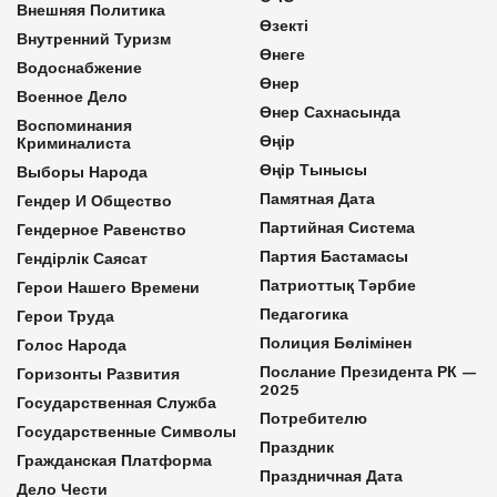
Внешняя Политика
Өзекті
Внутренний Туризм
Өнеге
Водоснабжение
Өнер
Военное Дело
Өнер Сахнасында
Воспоминания
Өңір
Криминалиста
Өңір Тынысы
Выборы Народа
Памятная Дата
Гендер И Общество
Партийная Система
Гендерное Равенство
Партия Бастамасы
Гендірлік Саясат
Патриоттық Тәрбие
Герои Нашего Времени
Педагогика
Герои Труда
Полиция Бөлімінен
Голос Народа
Послание Президента РК —
Горизонты Развития
2025
Государственная Служба
Потребителю
Государственные Символы
Праздник
Гражданская Платформа
Праздничная Дата
Дело Чести