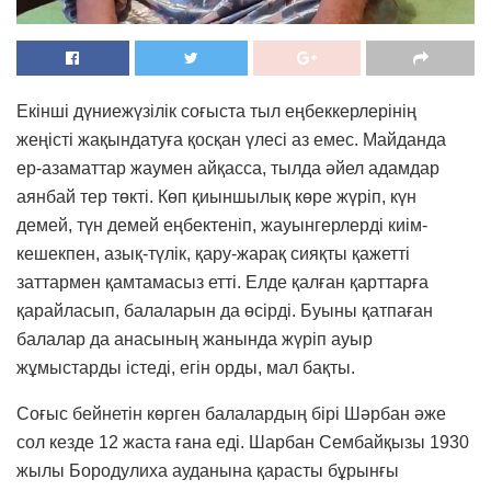
Екінші дүниежүзілік соғыста тыл еңбеккерлерінің
жеңісті жақындатуға қосқан үлесі аз емес. Майданда
ер-азаматтар жаумен айқасса, тылда әйел адамдар
аянбай тер төкті. Көп қиыншылық көре жүріп, күн
демей, түн демей еңбектеніп, жауынгерлерді киім-
кешекпен, азық-түлік, қару-жарақ сияқты қажетті
заттармен қамтамасыз етті. Елде қалған қарттарға
қарайласып, балаларын да өсірді. Буыны қатпаған
балалар да анасының жанында жүріп ауыр
жұмыстарды істеді, егін орды, мал бақты.
Соғыс бейнетін көрген балалардың бірі Шәрбан әже
сол кезде 12 жаста ғана еді. Шарбан Сембайқызы 1930
жылы Бородулиха ауданына қарасты бұрынғы