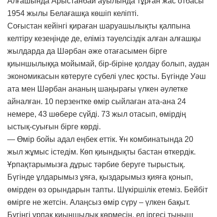
Алғашында Арыстанбай ауылында тұрған жас отбасы
1954 жылы Белағашқа көшіп келіпті.
Соғыстан кейінгі қираған шаруашылықты қалпына
келтіру кезеңінде де, еліміз тәуелсіздік алған алғашқы
жылдарда да Шәрбан әже отағасымен бірге
қиыншылыққа мойымай, бір-біріне қолдау болып, аудан
экономикасын көтеруге сүбелі үлес қосты. Бүгінде Уәш
ата мен Шәрбан ананың шаңырағы үлкен әулетке
айналған. 10 перзентке өмір сыйлаған ата-ана 24
немере, 43 шөбере сүйді. 73 жыл отасып, өмірдің
ыстық-суығын бірге көрді.
— Өмір бойы адал еңбек еттік. Ұн комбинатында 20
жыл жұмыс істедім. Көп қиындықты бастан өткердік.
Ұрпақтарымызға дұрыс тәрбие беруге тырыстық.
Бүгінде ұлдарымыз ұяға, қыздарымыз қияға қонып,
өмірден өз орындарын тапты. Шүкіршілік етеміз. Бейбіт
өмірге не жетсін. Алаңсыз өмір сүру – үлкен бақыт.
Бүгінгі ұрпақ қиыншылық көрмесін, ел іргесі тыныш