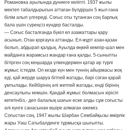
Романовка ауылында дүниеге келіпті. 1937 жылы
мектеп табалдырығын аттаған бүлдіршін 5 жыл ғана
білім алып үлгереді. Соғыс оты тұтанған соң барлық
бала үшін сүреңсіз күндер басталды.
— Соғыс басталғанда бүкіл ел азаматтары қару
асынып, Отан қорғауға аттанды. Ел-жұрт азан-қазан
болып, абдырап қалдық. Ауылда өңкей кемпір-шал мен
майданға жарамсыз жандар ғана қалды. 5-сыныпты
бітірген соң кеңшарда үлкендермен қатар әр түрлі
жұмыс істедім. Ол кезде күн мен түннің айырмасы жоқ
еді, қай жерде шаруа бітпей жатады, бәрі соған қарай
ұмтылады. Кейбірінің әлі жетпей жатады, енді бірінің
денсаулығы кемшін. Қандай жұмыс болмасын кірісіп
кететінбіз,- деп балалық шағын еске алды сұм соғысты
әлі күнге санасынан өшіре алмаған әжеміз.
Соғыстан соң, 1947 жылы Шәрбан Сембайқызы өмірлік
жары Уәш Сатыбалдинге тұрмысқа шығыпты.