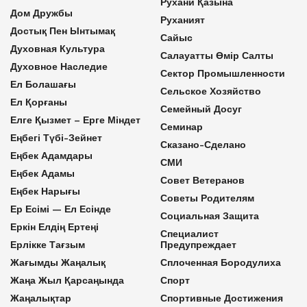
Рухани Қазына
Дом Дружбы
Руханият
Достық Пен Ынтымақ
Сайыс
Духовная Культура
Салауатты Өмір Салты
Духовное Наследие
Сектор Промышленности
Ел Болашағы
Сельское Хозяйство
Ел Қорғаны
Семейный Досуг
Елге Қызмет – Ерге Міндет
Семинар
Еңбегі Түбі-Зейнет
Сказано-Сделано
Еңбек Адамдары
СМИ
Еңбек Адамы
Совет Ветеранов
Еңбек Нарығы
Советы Родителям
Ер Есімі — Ел Есінде
Социальная Защита
Еркін Елдің Ертеңі
Специалист
Ерлікке Тағзым
Предупреждает
Жағымды Жаңалық
Сплоченная Бородулиха
Жаңа Жыл Қарсаңында
Спорт
Жаңалықтар
Спортивные Достижения