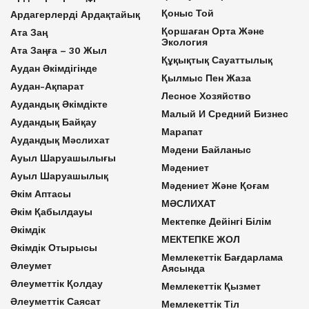
Қоныс Той
Ардагерлерді Ардақтайық
Қоршаған Орта Және
Ата Заң
Экология
Ата Заңға – 30 Жыл
Құқықтық Сауаттылық
Аудан Әкімдігінде
Қылмыс Пен Жаза
Аудан-Ақпарат
Лесное Хозяйство
Аудандық Әкімдікте
Малый И Средний Бизнес
Аудандық Байқау
Марапат
Аудандық Мәслихат
Мәдени Байланыс
Ауыл Шаруашылығы
Мәдениет
Ауыл Шаруашылық
Мәдениет Және Қоғам
Әкім Аптасы
МӘСЛИХАТ
Әкім Қабылдауы
Мектепке Дейінгі Білім
Әкімдік
МЕКТЕПКЕ ЖОЛ
Әкімдік Отырысы
Мемлекеттік Бағдарлама
Әлеумет
Аясында
Әлеуметтік Қолдау
Мемлекеттік Қызмет
Әлеуметтік Саясат
Мемлекеттік Тіл