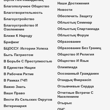
Наши Достижения
Благополучное Общество
Новости
Благотворительность
Обеспечить Защиту
Благоустройство
Облыстық Семинар
Благоустройство И
Облыстық Спартакиада
Озеленение
Облыстық Форум
Ближе К Народу
Образование
Брифинг
Образование Без Границ
БЦОССУ: Истории Успеха
Общество И Религия
Быть Патриотом
Общество И Язык
В Борьбе С Преступностью
Олимпиада
В Единстве Нации
Осознанный Гражданин
В Рабочем Ритме
Отандық Өнеркәсіп
В Рамках ГЧП
Отзывчивые Сердца
Важно Знать
Отчетные Встречи С
Ваше Право
Населением
Вести Из Сельских Округов
Отырыс
Ветеринария
ОЧС