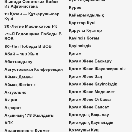
Вывода Советских Войск
Из Афганистана
Күрес
19 Қазан — Құтқарушылар
Қайырымдылық
Күні
Қарттар Күні
30-Летие Маслихатов РК
Қарулы Күштер
79-Я Годовщина Победы В
Қауіпсіз Қоғам
ВОВ
Қауіпсіздік
80-Лет Победы В ВОВ
Қоғам
Абай – 180 Жыл
Қоғам Және Басқару
Абаттандыру
Қоғам Және Жауапкершілік
Августовская Конференция
Қоғам Және Заң
Аймақ Дамуы
Қоғам Және Қауіпсіздік
Аймақ Жетістігі
Қоғам Және Мәдениет
Актуально
Қоғам Және Отбасы
Акция
Қоғам Және Саясат
Ақпарат
Қоғамдық Бақылау
Ақынның 178 Жылдығы
Қоғамдық Қауіпсіздік
АПК
Қозғаушы Күш
Ардагерлерге Құрмет