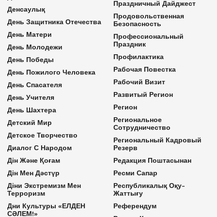
Праздничный Дайджест
Денсаулық
Продовольственная
День Защитника Отечества
Безопасность
День Матери
Профессиональный
Праздник
День Молодежи
Профилактика
День Победы
Рабочая Повестка
День Пожилого Человека
Рабочий Визит
День Спасателя
Развитый Регион
День Учителя
Регион
День Шахтера
Региональное
Детский Мир
Сотрудничество
Детское Творчество
Региональный Кадровый
Диалог С Народом
Резерв
Дін Және Қоғам
Редакция Поштасынан
Дін Мен Дәстүр
Ресми Сапар
Діни Экстремизм Мен
Республикалық Оқу-
Терроризм
Жаттығу
Дни Культуры «ЕЛДЕН
Референдум
СӘЛЕМ!»