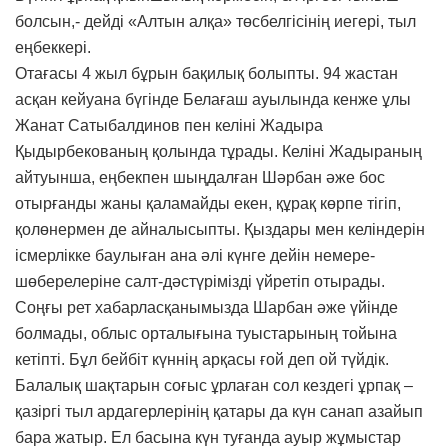
болсын,- дейді «Алтын алқа» төсбелгісінің иегері, тыл
еңбеккері.
Отағасы 4 жыл бұрын бақилық болыпты. 94 жастан
асқан кейуана бүгінде Белағаш ауылында кенже ұлы
Жанат Сатыбалдинов пен келіні Жадыра
Қыдырбекованың қолында тұрады. Келіні Жадыраның
айтуынша, еңбекпен шыңдалған Шәрбан әже бос
отырғанды жаны қаламайды екен, құрақ көрпе тігіп,
қолөнермен де айналысыпты. Қыздары мен келіндерін
ісмерлікке баулыған ана әлі күнге дейін немере-
шөберелеріне салт-дәстүрімізді үйретіп отырады.
Соңғы рет хабарласқанымызда Шарбан әже үйінде
болмады, облыс орталығына туыстарының тойына
кетіпті. Бұл бейбіт күннің арқасы ғой деп ой түйдік.
Балалық шақтарын соғыс ұрлаған сол кездегі ұрпақ –
қазіргі тыл ардагерлерінің қатары да күн санап азайып
бара жатыр. Ел басына күн туғанда ауыр жұмыстар