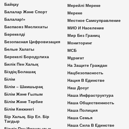
Байқау
Мерейлі Мереке
Балалар Және Спорт
Мереке
Балалар!»
Местное Самоуправление
Баспасөз Мәслихаты
МИО И Население
Бәрекелді
Мир Без Границ
Безопасная Цифровизация
Мониторинг
Белые Халаты
МСБ
Берекелі Бородулиха
Мұрағат
Билік Пен Халық
На Защите Граждан
Біздің Болашақ
Нацбезопасность
Білім
Нация В Единстве
Білім – Шамшырақ
Наш Досуг
Білім Және Ғылым
Наша Инфраструктура
Білім Және Тәрбие
Наша Общественность
Білім Көкжиегі
Наша Полиция
Бір Халық. Бір Ел. Бір
Наша Семья
Тағдыр
Наша Сила В Единстве
Бірлік Пен Имандылық