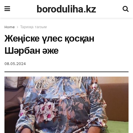
boroduliha.kz
Home
Тарихқа тағзым
Жеңіске үлес қосқан
Шәрбан әже
08.05.2024