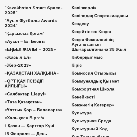
"Kazakhstan Smart Space-
Кәсіпкерлік
2025"
Кәсіподақ Спартакиадасы
"Ауыл Футболы Awards
Кездесу
2024"
Кеңейтілген Кеңес
"Қарызсыз Қоғам"
Кеңес Әскерлерінің
«Ауыл – Ел Бесігі»
Ауғанстаннан
«ЕҢБЕК ЖОЛЫ – 2025»
Шығарылғанына 35 Жыл
«Жасыл Ел»
Киберқылмыс
«Жер-2023»
Кіріс
«ҚАЗАҚСТАН ХАЛҚЫНА»
Комиссия Отырысы
«ӨРТ ҚАУІПСІЗДІГІ
Коммуналдық Қызмет
АЙЛЫҒЫ»
Комфортная Школа
«Саябақтар Шеруі»
Көкейкесті
«Таза Қазақстан»
Көкжиегің Көгерер»
«Ұлттық Қор – Балаларға»
Культура
«Халықпен Бірге!»
Культурная Среда
1 Қазан — Қарттар Күні
Культурный Код
15 Февраля — День
Күн Тақырыбына