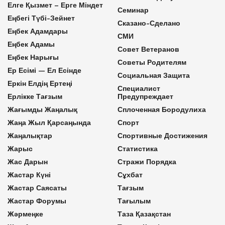
Елге Қызмет – Ерге Міндет
Семинар
Еңбегі Түбі-Зейнет
Сказано-Сделано
Еңбек Адамдары
СМИ
Еңбек Адамы
Совет Ветеранов
Еңбек Нарығы
Советы Родителям
Ер Есімі — Ел Есінде
Социальная Защита
Еркін Елдің Ертеңі
Специалист
Ерлікке Тағзым
Предупреждает
Жағымды Жаңалық
Сплоченная Бородулиха
Жаңа Жыл Қарсаңында
Спорт
Жаңалықтар
Спортивные Достижения
Жарыс
Статистика
Жас Дарын
Стражи Порядка
Жастар Күні
Сұхбат
Жастар Саясаты
Тағзым
Жастар Форумы
Тағылым
Жәрмеңке
Таза Қазақстан