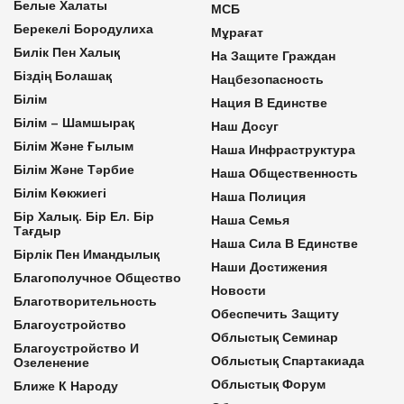
Белые Халаты
МСБ
Берекелі Бородулиха
Мұрағат
Билік Пен Халық
На Защите Граждан
Біздің Болашақ
Нацбезопасность
Білім
Нация В Единстве
Білім – Шамшырақ
Наш Досуг
Білім Және Ғылым
Наша Инфраструктура
Білім Және Тәрбие
Наша Общественность
Білім Көкжиегі
Наша Полиция
Бір Халық. Бір Ел. Бір
Наша Семья
Тағдыр
Наша Сила В Единстве
Бірлік Пен Имандылық
Наши Достижения
Благополучное Общество
Новости
Благотворительность
Обеспечить Защиту
Благоустройство
Облыстық Семинар
Благоустройство И
Облыстық Спартакиада
Озеленение
Облыстық Форум
Ближе К Народу