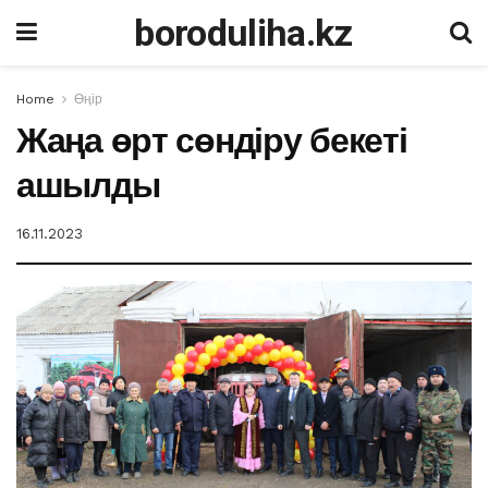
boroduliha.kz
Home
Өңір
Жаңа өрт сөндіру бекеті
ашылды
16.11.2023