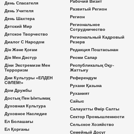
Рабочий Визит
День Спасателя
Развитый Регион
День Учителя
Регион
День Шахтера
Региональное
Детский Мир
Сотрудничество
Детское Творчество
Региональный Кадровый
Диалог С Народом
Резерв
Дін Және Қоғам
Редакция Поштасынан
Дін Мен Дәстүр
Ресми Сапар
Діни Экстремизм Мен
Республикалық Оқу-
Терроризм
Жаттығу
Дни Культуры «ЕЛДЕН
Референдум
СӘЛЕМ!»
Рухани Қазына
Дом Дружбы
Руханият
Достық Пен Ынтымақ
Сайыс
Духовная Культура
Салауатты Өмір Салты
Духовное Наследие
Сектор Промышленности
Ел Болашағы
Сельское Хозяйство
Ел Қорғаны
Семейный Досуг