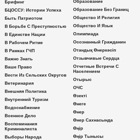
Образование
Брифинг
Образование Без Границ
БЦОССУ: Истории Успеха
Общество И Религия
Быть Патриотом
Общество И Язык
В Борьбе С Преступностью
Олимпиада
В Единстве Нации
Осознанный Гражданин
В Рабочем Ритме
Отандық Өнеркәсіп
В Рамках ГЧП
Отзывчивые Сердца
Важно Знать
Отчетные Встречи С
Ваше Право
Населением
Вести Из Сельских Округов
Отырыс
Ветеринария
ОЧС
Внешняя Политика
Өзекті
Внутренний Туризм
Өнеге
Водоснабжение
Өнер
Военное Дело
Өнер Сахнасында
Воспоминания
Өңір
Криминалиста
Өңір Тынысы
Выборы Народа