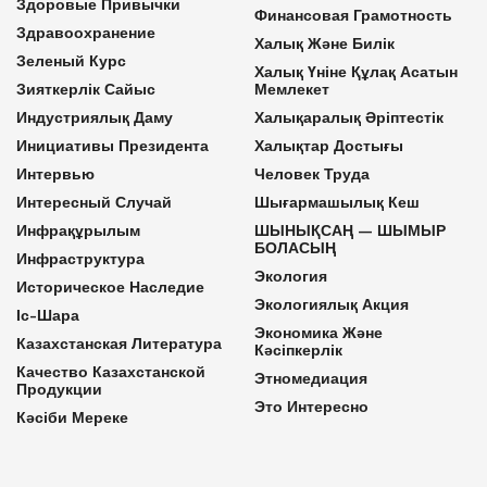
Здоровые Привычки
Финансовая Грамотность
Здравоохранение
Халық Және Билік
Зеленый Курс
Халық Үніне Құлақ Асатын
Зияткерлік Сайыс
Мемлекет
Индустриялық Даму
Халықаралық Әріптестік
Инициативы Президента
Халықтар Достығы
Интервью
Человек Труда
Интересный Случай
Шығармашылық Кеш
Инфрақұрылым
ШЫНЫҚСАҢ — ШЫМЫР
БОЛАСЫҢ
Инфраструктура
Экология
Историческое Наследие
Экологиялық Акция
Іс-Шара
Экономика Және
Казахстанская Литература
Кәсіпкерлік
Качество Казахстанской
Этномедиация
Продукции
Это Интересно
Кәсіби Мереке