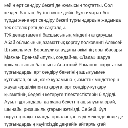
кейін өрт сөндіру бекеті де жұмысын тоқтатты. Сол
кезден бастап, бүгінгі күнге дейін бұл ғимарат бос
тұрды және өрт сөндіру бекеті тұрғындардың жадында
тек естелік ретінде сақталды.
ТЖ департаменті басшысының міндетін атқарушы,
Абай облысының азаматтық қорғау полковнигі Алексей
Штыкель мен Бородулиха ауданы әкімінің орынбасары
Мағжан Еренғайыпұлы, сондай-ақ, «Лада» шаруа
қожалығының басшысы Анатолий Романов, округ әкімі
тұрғындарды өрт сөндіру бекетінің ашылуымен
құттықтап, оның жеке құрамына қызметтік міндеттерін
жауапкершілікпен атқаруға, өрт сөндіру-құтқару
қызметінің беделін көтеруге тілектестіктерін білдірді.
Ауыл тұрғындары да жаңа бекеттің ашылуына орай,
шынайы ризашылықтарын жеткізді. Себебі, бұл
округтің жақын маңда орналасқан елді мекендерінде де
тұрғындардың қауіпсіздік деңгейін айтарлықтай