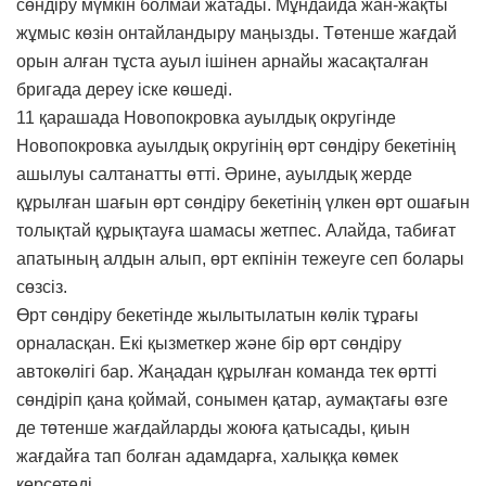
сөндіру мүмкін болмай жатады. Мұндайда жан-жақты
жұмыс көзін онтайландыру маңызды. Төтенше жағдай
орын алған тұста ауыл ішінен арнайы жасақталған
бригада дереу іске көшеді.
11 қарашада Новопокровка ауылдық округінде
Новопокровка ауылдық округінің өрт сөндіру бекетінің
ашылуы салтанатты өтті. Әрине, ауылдық жерде
құрылған шағын өрт сөндіру бекетінің үлкен өрт ошағын
толықтай құрықтауға шамасы жетпес. Алайда, табиғат
апатының алдын алып, өрт екпінін тежеуге сеп болары
сөзсіз.
Өрт сөндіру бекетінде жылытылатын көлік тұрағы
орналасқан. Екі қызметкер және бір өрт сөндіру
автокөлігі бар. Жаңадан құрылған команда тек өртті
сөндіріп қана қоймай, сонымен қатар, аумақтағы өзге
де төтенше жағдайларды жоюға қатысады, қиын
жағдайға тап болған адамдарға, халыққа көмек
көрсетеді.