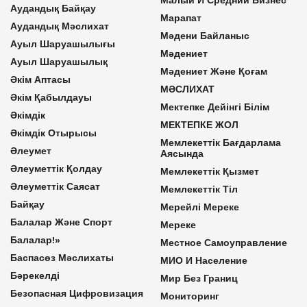
Аудандық Байқау
Марапат
Аудандық Мәслихат
Мәдени Байланыс
Ауыл Шаруашылығы
Мәдениет
Ауыл Шаруашылық
Мәдениет Және Қоғам
Әкім Аптасы
МӘСЛИХАТ
Әкім Қабылдауы
Мектепке Дейінгі Білім
Әкімдік
МЕКТЕПКЕ ЖОЛ
Әкімдік Отырысы
Мемлекеттік Бағдарлама
Әлеумет
Аясында
Әлеуметтік Қолдау
Мемлекеттік Қызмет
Әлеуметтік Саясат
Мемлекеттік Тіл
Байқау
Мерейлі Мереке
Балалар Және Спорт
Мереке
Балалар!»
Местное Самоуправление
Баспасөз Мәслихаты
МИО И Население
Бәрекелді
Мир Без Границ
Безопасная Цифровизация
Мониторинг