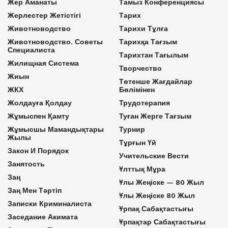
Жер Аманаты
Тамыз Конференциясы
Жерлестер Жетістігі
Тарих
Животноводство
Тарихи Тұлға
Животноводство. Советы
Тарихқа Тағзым
Специалиста
Тарихтан Тағылым
Жилищная Система
Творчество
Жиын
Төтенше Жағдайлар
ЖКХ
Бөлімінен
Жолдауға Қолдау
Трудотерапия
Жұмыспен Қамту
Туған Жерге Тағзым
Жұмысшы Мамандықтары
Турнир
Жылы
Тұрғын Үй
Закон И Порядок
Учительские Вести
Занятость
Ұлттық Мұра
Заң
Ұлы Жеңіске — 80 Жыл
Заң Мен Тәртіп
Ұлы Жеңіске 80 Жыл
Записки Криминалиста
Ұрпақ Сабақтастығы
Заседание Акимата
Ұрпақтар Сабақтастығы