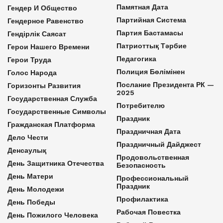
Памятная Дата
Гендер И Общество
Партийная Система
Гендерное Равенство
Партия Бастамасы
Гендірлік Саясат
Патриоттық Тәрбие
Герои Нашего Времени
Педагогика
Герои Труда
Полиция Бөлімінен
Голос Народа
Послание Президента РК —
Горизонты Развития
2025
Государственная Служба
Потребителю
Государственные Символы
Праздник
Гражданская Платформа
Праздничная Дата
Дело Чести
Праздничный Дайджест
Денсаулық
Продовольственная
День Защитника Отечества
Безопасность
День Матери
Профессиональный
Праздник
День Молодежи
Профилактика
День Победы
Рабочая Повестка
День Пожилого Человека