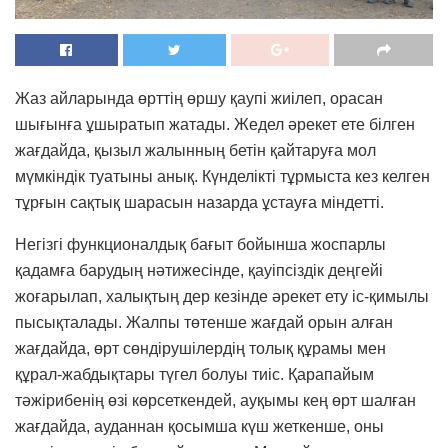
Жаз айларында өрттің өршу қаупі жиілеп, орасан
шығынға ұшыратып жатады. Жедел әрекет ете білген
жағдайда, қызыл жалынның бетін қайтаруға мол
мүмкіндік туатыны анық. Күнделікті тұрмыста кез келген
тұрғын сақтық шарасын назарда ұстауға міндетті.
Негізгі функционалдық бағыт бойынша жоспарлы
қадамға барудың нәтижесінде, қауіпсіздік деңгейі
жоғарылап, халықтың дер кезінде әрекет ету іс-қимылы
пысықталады. Жалпы төтенше жағдай орын алған
жағдайда, өрт сөндірушілердің толық құрамы мен
құрал-жабдықтары түгел болуы тиіс. Қарапайым
тәжірибенің өзі көрсеткендей, ауқымы кең өрт шалған
жағдайда, ауданнан қосымша күш жеткенше, оны