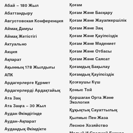
Қоғам
Абай – 180 Жыл
Қоғам Және Басқару
Абаттандыру
Қоғам Және Жауапкершілік
Августовская Конференция
Қоғам Және Заң
Аймақ Дамуы
Қоғам Және Қауіпсіздік
Аймақ Жетістігі
Қоғам Және Мәдениет
Актуально
Қоғам Және Отбасы
Акция
Қоғам Және Саясат
Ақпарат
Қоғамдық Бақылау
Ақынның 178 Жылдығы
Қоғамдық Қауіпсіздік
АПК
Қозғаушы Күш
Ардагерлерге Құрмет
Қоныс Той
Ардагерлерді Ардақтайық
Қоршаған Орта Және
Ата Заң
Экология
Ата Заңға – 30 Жыл
Құқықтық Сауаттылық
Аудан Әкімдігінде
Қылмыс Пен Жаза
Аудан-Ақпарат
Лесное Хозяйство
Аудандық Әкімдікте
Малый И Средний Бизнес