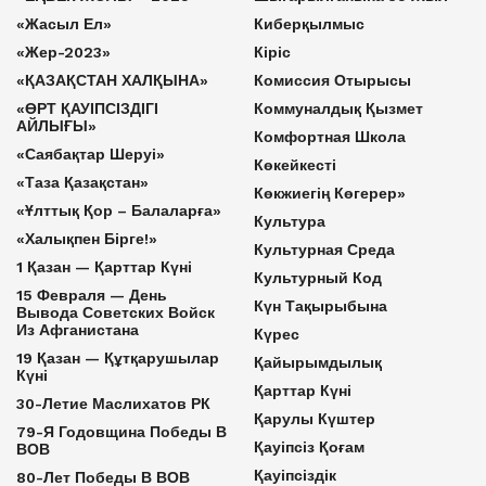
«Жасыл Ел»
Киберқылмыс
«Жер-2023»
Кіріс
«ҚАЗАҚСТАН ХАЛҚЫНА»
Комиссия Отырысы
«ӨРТ ҚАУІПСІЗДІГІ
Коммуналдық Қызмет
АЙЛЫҒЫ»
Комфортная Школа
«Саябақтар Шеруі»
Көкейкесті
«Таза Қазақстан»
Көкжиегің Көгерер»
«Ұлттық Қор – Балаларға»
Культура
«Халықпен Бірге!»
Культурная Среда
1 Қазан — Қарттар Күні
Культурный Код
15 Февраля — День
Күн Тақырыбына
Вывода Советских Войск
Из Афганистана
Күрес
19 Қазан — Құтқарушылар
Қайырымдылық
Күні
Қарттар Күні
30-Летие Маслихатов РК
Қарулы Күштер
79-Я Годовщина Победы В
Қауіпсіз Қоғам
ВОВ
Қауіпсіздік
80-Лет Победы В ВОВ