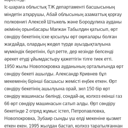
Іс-шараға облыстық ТЖ департаменті басшысының
міндетін атқарушы, Абай облысының азаматтық қорғау
полковнигі Алексей Штыкель және Бородулиха ауданы
әкімінің орынбасары Мағжан Табылдин қатысып, өрт
сөндіру бекетінің іске қосылуы өрт оқиғалары болған
жағдайда, олардың жедел түрде ауыздықталуына
мүмкіндік беретінін, бұл ретте, дер кезінде белсенді
әрекет етуді ұйымдастыру қажеттігін тілге тиек етті.
1950 жылы Новопокровка ауданының орталығында өрт
сөндіру бекеті ашылды. Александр Кривнев бұл
мекеменің бірінші басшысы жемісті еңбек еткен. Өрт
сөндіру бекетінің ашылуына орай, зил 150 бір өрт
сөндіру машинасы бөлінді, сондай-ақ, колхоз екінші газ
66 өрт сөндіру машинасын сатып алды. Өрт сөндіру
бекетінде 2 отряд жұмыс істеп, Петропавловка,
Новопокровка, Зубаир сынды үш елді мекеніне қызмет
еткен екен. 1995 жылдан бастап, колхоз таратылғаннан