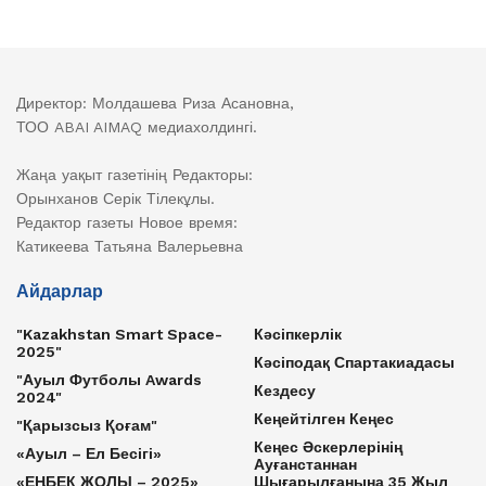
Директор: Молдашева Риза Асановна,
ТОО ABAI AIMAQ медиахолдингі.
Жаңа уақыт газетінің Редакторы:
Орынханов Серік Тілекұлы.
Редактор газеты Новое время:
Катикеева Татьяна Валерьевна
Айдарлар
"Kazakhstan Smart Space-
Кәсіпкерлік
2025"
Кәсіподақ Спартакиадасы
"Ауыл Футболы Awards
Кездесу
2024"
Кеңейтілген Кеңес
"Қарызсыз Қоғам"
Кеңес Әскерлерінің
«Ауыл – Ел Бесігі»
Ауғанстаннан
«ЕҢБЕК ЖОЛЫ – 2025»
Шығарылғанына 35 Жыл