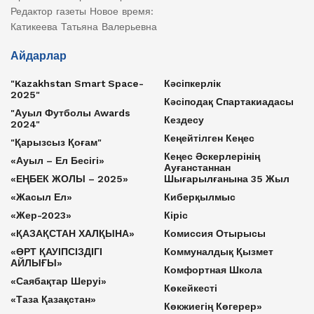
Редактор газеты Новое время:
Катикеева Татьяна Валерьевна
Айдарлар
"Kazakhstan Smart Space-
Кәсіпкерлік
2025"
Кәсіподақ Спартакиадасы
"Ауыл Футболы Awards
Кездесу
2024"
Кеңейтілген Кеңес
"Қарызсыз Қоғам"
Кеңес Әскерлерінің
«Ауыл – Ел Бесігі»
Ауғанстаннан
«ЕҢБЕК ЖОЛЫ – 2025»
Шығарылғанына 35 Жыл
«Жасыл Ел»
Киберқылмыс
«Жер-2023»
Кіріс
«ҚАЗАҚСТАН ХАЛҚЫНА»
Комиссия Отырысы
«ӨРТ ҚАУІПСІЗДІГІ
Коммуналдық Қызмет
АЙЛЫҒЫ»
Комфортная Школа
«Саябақтар Шеруі»
Көкейкесті
«Таза Қазақстан»
Көкжиегің Көгерер»