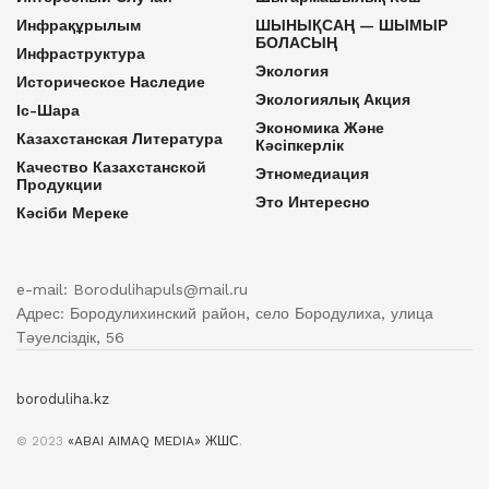
Инфрақұрылым
ШЫНЫҚСАҢ — ШЫМЫР
БОЛАСЫҢ
Инфраструктура
Экология
Историческое Наследие
Экологиялық Акция
Іс-Шара
Экономика Және
Казахстанская Литература
Кәсіпкерлік
Качество Казахстанской
Этномедиация
Продукции
Это Интересно
Кәсіби Мереке
e-mail: Borodulihapuls@mail.ru
Адрес: Бородулихинский район, село Бородулиха, улица
Тәуелсіздік, 56
boroduliha.kz
© 2023
«ABAI AIMAQ MEDIA» ЖШС
.