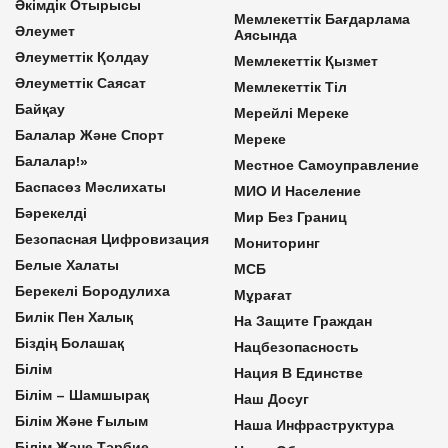
Әкімдік Отырысы
Мемлекеттік Бағдарлама
Әлеумет
Аясында
Әлеуметтік Қолдау
Мемлекеттік Қызмет
Әлеуметтік Саясат
Мемлекеттік Тіл
Байқау
Мерейлі Мереке
Балалар Және Спорт
Мереке
Балалар!»
Местное Самоуправление
Баспасөз Мәслихаты
МИО И Население
Бәрекелді
Мир Без Границ
Безопасная Цифровизация
Мониторинг
Белые Халаты
МСБ
Берекелі Бородулиха
Мұрағат
Билік Пен Халық
На Защите Граждан
Біздің Болашақ
Нацбезопасность
Білім
Нация В Единстве
Білім – Шамшырақ
Наш Досуг
Білім Және Ғылым
Наша Инфраструктура
Білім Және Тәрбие