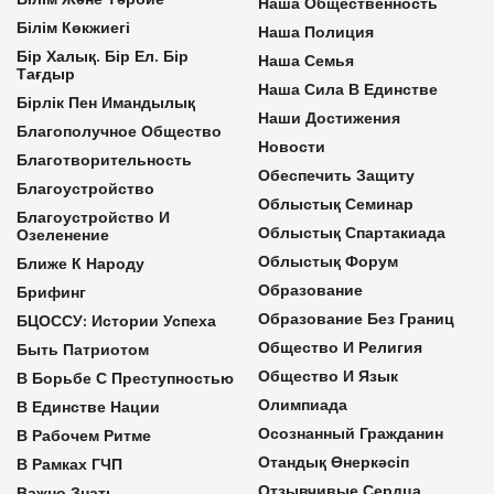
Наша Общественность
Білім Көкжиегі
Наша Полиция
Бір Халық. Бір Ел. Бір
Наша Семья
Тағдыр
Наша Сила В Единстве
Бірлік Пен Имандылық
Наши Достижения
Благополучное Общество
Новости
Благотворительность
Обеспечить Защиту
Благоустройство
Облыстық Семинар
Благоустройство И
Облыстық Спартакиада
Озеленение
Облыстық Форум
Ближе К Народу
Образование
Брифинг
Образование Без Границ
БЦОССУ: Истории Успеха
Общество И Религия
Быть Патриотом
Общество И Язык
В Борьбе С Преступностью
Олимпиада
В Единстве Нации
Осознанный Гражданин
В Рабочем Ритме
Отандық Өнеркәсіп
В Рамках ГЧП
Отзывчивые Сердца
Важно Знать