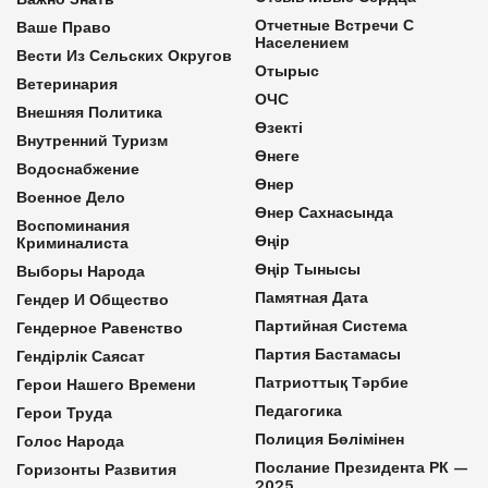
Отчетные Встречи С
Ваше Право
Населением
Вести Из Сельских Округов
Отырыс
Ветеринария
ОЧС
Внешняя Политика
Өзекті
Внутренний Туризм
Өнеге
Водоснабжение
Өнер
Военное Дело
Өнер Сахнасында
Воспоминания
Өңір
Криминалиста
Өңір Тынысы
Выборы Народа
Памятная Дата
Гендер И Общество
Партийная Система
Гендерное Равенство
Партия Бастамасы
Гендірлік Саясат
Патриоттық Тәрбие
Герои Нашего Времени
Педагогика
Герои Труда
Полиция Бөлімінен
Голос Народа
Послание Президента РК —
Горизонты Развития
2025