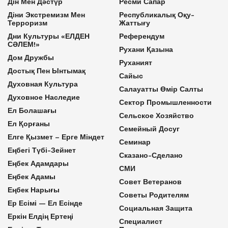
Дін Мен Дәстүр
Ресми Сапар
Діни Экстремизм Мен
Республикалық Оқу-
Терроризм
Жаттығу
Дни Культуры «ЕЛДЕН
Референдум
СӘЛЕМ!»
Рухани Қазына
Дом Дружбы
Руханият
Достық Пен Ынтымақ
Сайыс
Духовная Культура
Салауатты Өмір Салты
Духовное Наследие
Сектор Промышленности
Ел Болашағы
Сельское Хозяйство
Ел Қорғаны
Семейный Досуг
Елге Қызмет – Ерге Міндет
Семинар
Еңбегі Түбі-Зейнет
Сказано-Сделано
Еңбек Адамдары
СМИ
Еңбек Адамы
Совет Ветеранов
Еңбек Нарығы
Советы Родителям
Ер Есімі — Ел Есінде
Социальная Защита
Еркін Елдің Ертеңі
Специалист