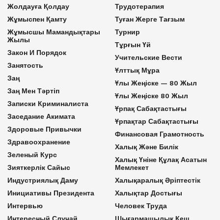
Жолдауға Қолдау
Трудотерапия
Жұмыспен Қамту
Туған Жерге Тағзым
Жұмысшы Мамандықтары
Турнир
Жылы
Тұрғын Үй
Закон И Порядок
Учительские Вести
Занятость
Ұлттық Мұра
Заң
Ұлы Жеңіске — 80 Жыл
Заң Мен Тәртіп
Ұлы Жеңіске 80 Жыл
Записки Криминалиста
Ұрпақ Сабақтастығы
Заседание Акимата
Ұрпақтар Сабақтастығы
Здоровые Привычки
Финансовая Грамотность
Здравоохранение
Халық Және Билік
Зеленый Курс
Халық Үніне Құлақ Асатын
Зияткерлік Сайыс
Мемлекет
Индустриялық Даму
Халықаралық Әріптестік
Инициативы Президента
Халықтар Достығы
Интервью
Человек Труда
Интересный Случай
Шығармашылық Кеш