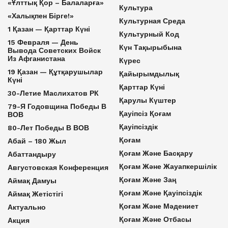
«Ұлттық Қор – Балаларға»
Культура
«Халықпен Бірге!»
Культурная Среда
1 Қазан — Қарттар Күні
Культурный Код
15 Февраля — День
Күн Тақырыбына
Вывода Советских Войск
Из Афганистана
Күрес
19 Қазан — Құтқарушылар
Қайырымдылық
Күні
Қарттар Күні
30-Летие Маслихатов РК
Қарулы Күштер
79-Я Годовщина Победы В
Қауіпсіз Қоғам
ВОВ
Қауіпсіздік
80-Лет Победы В ВОВ
Қоғам
Абай – 180 Жыл
Қоғам Және Басқару
Абаттандыру
Қоғам Және Жауапкершілік
Августовская Конференция
Қоғам Және Заң
Аймақ Дамуы
Қоғам Және Қауіпсіздік
Аймақ Жетістігі
Қоғам Және Мәдениет
Актуально
Қоғам Және Отбасы
Акция