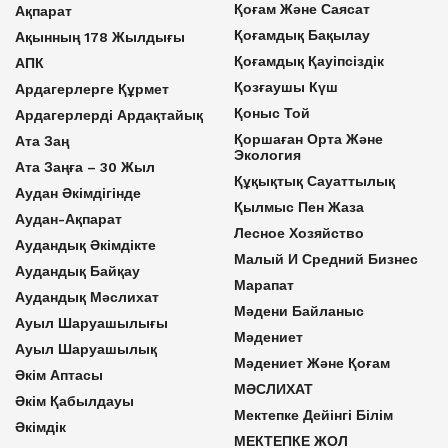
Қоғам Және Саясат
Ақпарат
Қоғамдық Бақылау
Ақынның 178 Жылдығы
Қоғамдық Қауіпсіздік
АПК
Қозғаушы Күш
Ардагерлерге Құрмет
Қоныс Той
Ардагерлерді Ардақтайық
Қоршаған Орта Және
Ата Заң
Экология
Ата Заңға – 30 Жыл
Құқықтық Сауаттылық
Аудан Әкімдігінде
Қылмыс Пен Жаза
Аудан-Ақпарат
Лесное Хозяйство
Аудандық Әкімдікте
Малый И Средний Бизнес
Аудандық Байқау
Марапат
Аудандық Мәслихат
Мәдени Байланыс
Ауыл Шаруашылығы
Мәдениет
Ауыл Шаруашылық
Мәдениет Және Қоғам
Әкім Аптасы
МӘСЛИХАТ
Әкім Қабылдауы
Мектепке Дейінгі Білім
Әкімдік
МЕКТЕПКЕ ЖОЛ