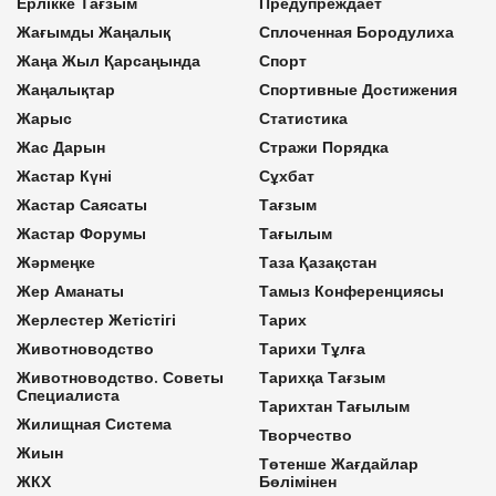
Ерлікке Тағзым
Предупреждает
Жағымды Жаңалық
Сплоченная Бородулиха
Жаңа Жыл Қарсаңында
Спорт
Жаңалықтар
Спортивные Достижения
Жарыс
Статистика
Жас Дарын
Стражи Порядка
Жастар Күні
Сұхбат
Жастар Саясаты
Тағзым
Жастар Форумы
Тағылым
Жәрмеңке
Таза Қазақстан
Жер Аманаты
Тамыз Конференциясы
Жерлестер Жетістігі
Тарих
Животноводство
Тарихи Тұлға
Животноводство. Советы
Тарихқа Тағзым
Специалиста
Тарихтан Тағылым
Жилищная Система
Творчество
Жиын
Төтенше Жағдайлар
ЖКХ
Бөлімінен