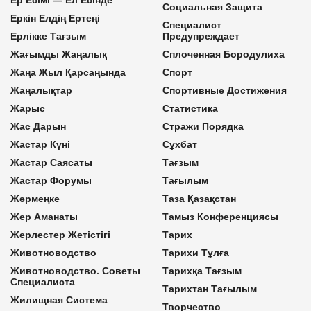
Социальная Защита
Еркін Елдің Ертеңі
Специалист
Ерлікке Тағзым
Предупреждает
Жағымды Жаңалық
Сплоченная Бородулиха
Жаңа Жыл Қарсаңында
Спорт
Жаңалықтар
Спортивные Достижения
Жарыс
Статистика
Жас Дарын
Стражи Порядка
Жастар Күні
Сұхбат
Жастар Саясаты
Тағзым
Жастар Форумы
Тағылым
Жәрмеңке
Таза Қазақстан
Жер Аманаты
Тамыз Конференциясы
Жерлестер Жетістігі
Тарих
Животноводство
Тарихи Тұлға
Животноводство. Советы
Тарихқа Тағзым
Специалиста
Тарихтан Тағылым
Жилищная Система
Творчество