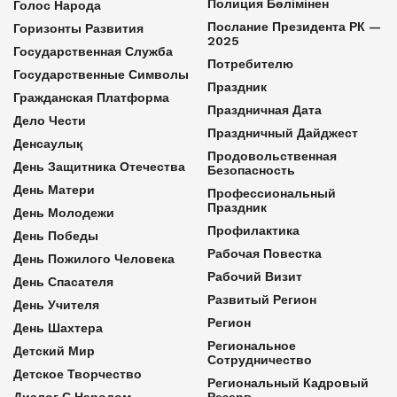
Полиция Бөлімінен
Голос Народа
Послание Президента РК —
Горизонты Развития
2025
Государственная Служба
Потребителю
Государственные Символы
Праздник
Гражданская Платформа
Праздничная Дата
Дело Чести
Праздничный Дайджест
Денсаулық
Продовольственная
День Защитника Отечества
Безопасность
День Матери
Профессиональный
Праздник
День Молодежи
Профилактика
День Победы
Рабочая Повестка
День Пожилого Человека
Рабочий Визит
День Спасателя
Развитый Регион
День Учителя
Регион
День Шахтера
Региональное
Детский Мир
Сотрудничество
Детское Творчество
Региональный Кадровый
Диалог С Народом
Резерв