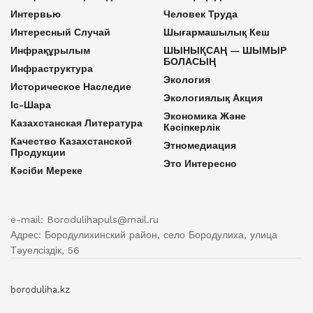
Интервью
Человек Труда
Интересный Случай
Шығармашылық Кеш
Инфрақұрылым
ШЫНЫҚСАҢ — ШЫМЫР
БОЛАСЫҢ
Инфраструктура
Экология
Историческое Наследие
Экологиялық Акция
Іс-Шара
Экономика Және
Казахстанская Литература
Кәсіпкерлік
Качество Казахстанской
Этномедиация
Продукции
Это Интересно
Кәсіби Мереке
e-mail: Borodulihapuls@mail.ru
Адрес: Бородулихинский район, село Бородулиха, улица
Тәуелсіздік, 56
boroduliha.kz