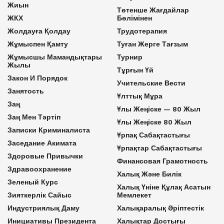
Жиын
Төтенше Жағдайлар
ЖКХ
Бөлімінен
Жолдауға Қолдау
Трудотерапия
Жұмыспен Қамту
Туған Жерге Тағзым
Жұмысшы Мамандықтары
Турнир
Жылы
Тұрғын Үй
Закон И Порядок
Учительские Вести
Занятость
Ұлттық Мұра
Заң
Ұлы Жеңіске — 80 Жыл
Заң Мен Тәртіп
Ұлы Жеңіске 80 Жыл
Записки Криминалиста
Ұрпақ Сабақтастығы
Заседание Акимата
Ұрпақтар Сабақтастығы
Здоровые Привычки
Финансовая Грамотность
Здравоохранение
Халық Және Билік
Зеленый Курс
Халық Үніне Құлақ Асатын
Зияткерлік Сайыс
Мемлекет
Индустриялық Даму
Халықаралық Әріптестік
Инициативы Президента
Халықтар Достығы