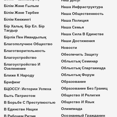
Білім Және Ғылым
Наша Инфраструктура
Білім Және Тәрбие
Наша Общественность
Білім Көкжиегі
Наша Полиция
Бір Халық. Бір Ел. Бір
Наша Семья
Тағдыр
Наша Сила В Единстве
Бірлік Пен Имандылық
Наши Достижения
Благополучное Общество
Новости
Благотворительность
Обеспечить Защиту
Благоустройство
Облыстық Семинар
Благоустройство И
Облыстық Спартакиада
Озеленение
Облыстық Форум
Ближе К Народу
Образование
Брифинг
Образование Без Границ
БЦОССУ: Истории Успеха
Общество И Религия
Быть Патриотом
Общество И Язык
В Борьбе С Преступностью
Олимпиада
В Единстве Нации
Осознанный Гражданин
В Рабочем Ритме