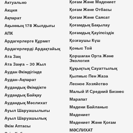
Қоғам Және Мәдениет
Актуально
Қоғам Және Отбасы
Акция
Қоғам Және Саясат
Ақпарат
Қоғамдық Бақылау
Ақынның 178 Жылдығы
Қоғамдық Қауіпсіздік
АПК
Қозғаушы Күш
Ардагерлерге Құрмет
Қоныс Той
Ардагерлерді Ардақтайық
Қоршаған Орта Және
Ата Заң
Экология
Ата Заңға – 30 Жыл
Құқықтық Сауаттылық
Аудан Әкімдігінде
Қылмыс Пен Жаза
Аудан-Ақпарат
Лесное Хозяйство
Аудандық Әкімдікте
Малый И Средний Бизнес
Аудандық Байқау
Марапат
Аудандық Мәслихат
Мәдени Байланыс
Ауыл Шаруашылығы
Мәдениет
Ауыл Шаруашылық
Мәдениет Және Қоғам
Әкім Аптасы
МӘСЛИХАТ