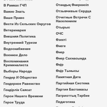
Отандық Өнеркәсіп
В Рамках ГЧП
Отзывчивые Сердца
Важно Знать
Отчетные Встречи С
Ваше Право
Населением
Вести Из Сельских Округов
Отырыс
Ветеринария
ОЧС
Внешняя Политика
Өзекті
Внутренний Туризм
Өнеге
Водоснабжение
Өнер
Военное Дело
Өнер Сахнасында
Воспоминания
Өңір
Криминалиста
Өңір Тынысы
Выборы Народа
Памятная Дата
Гендер И Общество
Партийная Система
Гендерное Равенство
Партия Бастамасы
Гендірлік Саясат
Патриоттық Тәрбие
Герои Нашего Времени
Педагогика
Герои Труда