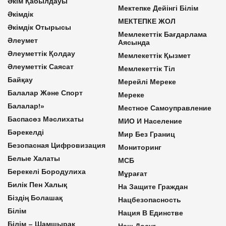
Әкім Қабылдауы
Мектепке Дейінгі Білім
Әкімдік
МЕКТЕПКЕ ЖОЛ
Әкімдік Отырысы
Мемлекеттік Бағдарлама
Әлеумет
Аясында
Әлеуметтік Қолдау
Мемлекеттік Қызмет
Әлеуметтік Саясат
Мемлекеттік Тіл
Байқау
Мерейлі Мереке
Балалар Және Спорт
Мереке
Балалар!»
Местное Самоуправление
Баспасөз Мәслихаты
МИО И Население
Бәрекелді
Мир Без Границ
Безопасная Цифровизация
Мониторинг
Белые Халаты
МСБ
Берекелі Бородулиха
Мұрағат
Билік Пен Халық
На Защите Граждан
Біздің Болашақ
Нацбезопасность
Білім
Нация В Единстве
Білім – Шамшырақ
Наш Досуг