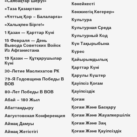
«Саябақтар Шеруі»
Көкейкесті
«Таза Қазақстан»
Көкжиегің Көгерер»
«Ұлттық Қор – Балаларға»
Культура
«Халықпен Бірге!»
Культурная Среда
1 Қазан — Қарттар Күні
Культурный Код
15 Февраля — День
Күн Тақырыбына
Вывода Советских Войск
Из Афганистана
Күрес
19 Қазан — Құтқарушылар
Қайырымдылық
Күні
Қарттар Күні
30-Летие Маслихатов РК
Қарулы Күштер
79-Я Годовщина Победы В
Қауіпсіз Қоғам
ВОВ
Қауіпсіздік
80-Лет Победы В ВОВ
Қоғам
Абай – 180 Жыл
Қоғам Және Басқару
Абаттандыру
Қоғам Және Жауапкершілік
Августовская Конференция
Қоғам Және Заң
Аймақ Дамуы
Қоғам Және Қауіпсіздік
Аймақ Жетістігі