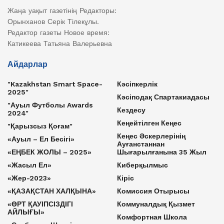
Жаңа уақыт газетінің Редакторы:
Орынханов Серік Тілекұлы.
Редактор газеты Новое время:
Катикеева Татьяна Валерьевна
Айдарлар
"Kazakhstan Smart Space-
Кәсіпкерлік
2025"
Кәсіподақ Спартакиадасы
"Ауыл Футболы Awards
Кездесу
2024"
Кеңейтілген Кеңес
"Қарызсыз Қоғам"
Кеңес Әскерлерінің
«Ауыл – Ел Бесігі»
Ауғанстаннан
«ЕҢБЕК ЖОЛЫ – 2025»
Шығарылғанына 35 Жыл
«Жасыл Ел»
Киберқылмыс
«Жер-2023»
Кіріс
«ҚАЗАҚСТАН ХАЛҚЫНА»
Комиссия Отырысы
«ӨРТ ҚАУІПСІЗДІГІ
Коммуналдық Қызмет
АЙЛЫҒЫ»
Комфортная Школа