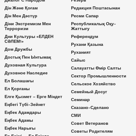
Дін Және Қоғам
Редакция Поштасынан
Дін Мен Дәстүр
Ресми Сапар
Діни Экстремизм Мен
Республикалық Оқу-
Терроризм
Жаттығу
Дни Культуры «ЕЛДЕН
Референдум
СӘЛЕМ!»
Рухани Қазына
Дом Дружбы
Руханият
Достық Пен Ынтымақ
Сайыс
Духовная Культура
Салауатты Өмір Салты
Духовное Наследие
Сектор Промышленности
Ел Болашағы
Сельское Хозяйство
Ел Қорғаны
Семейный Досуг
Елге Қызмет – Ерге Міндет
Семинар
Еңбегі Түбі-Зейнет
Сказано-Сделано
Еңбек Адамдары
СМИ
Еңбек Адамы
Совет Ветеранов
Еңбек Нарығы
Советы Родителям
Ер Есімі — Ел Есінде