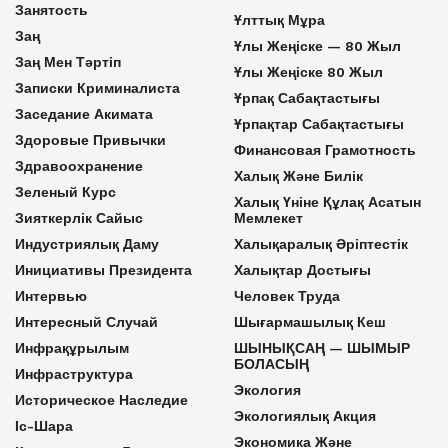
Занятость
Ұлттық Мұра
Заң
Ұлы Жеңіске — 80 Жыл
Заң Мен Тәртіп
Ұлы Жеңіске 80 Жыл
Записки Криминалиста
Ұрпақ Сабақтастығы
Заседание Акимата
Ұрпақтар Сабақтастығы
Здоровые Привычки
Финансовая Грамотность
Здравоохранение
Халық Және Билік
Зеленый Курс
Халық Үніне Құлақ Асатын
Зияткерлік Сайыс
Мемлекет
Индустриялық Даму
Халықаралық Әріптестік
Инициативы Президента
Халықтар Достығы
Интервью
Человек Труда
Интересный Случай
Шығармашылық Кеш
Инфрақұрылым
ШЫНЫҚСАҢ — ШЫМЫР
БОЛАСЫҢ
Инфраструктура
Экология
Историческое Наследие
Экологиялық Акция
Іс-Шара
Экономика Және