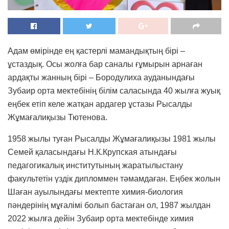
Адам өмірінде ең қастерлі мамандықтың бірі –
ұстаздық. Осы жолға бар саналы ғұмырын арнаған
ардақты жанның бірі – Бородулиха ауданындағы
Зубаир орта мектебінің білім саласында 40 жылға жуық
еңбек етіп келе жатқан ардагер ұстазы Рысалды
Жұмағалиқызы Тютенова.
1958 жылы туған Рысалды Жұмағалиқызы 1981 жылы
Семей қаласындағы Н.К.Крупская атындағы
педагогикалық институтының жаратылыстану
факультетін үздік дипломмен тәмамдаған. Еңбек жолын
Шаған ауылындағы мектепте химия-биология
пәндерінің мұғалімі болып бастаған ол, 1987 жылдан
2022 жылға дейін Зубаир орта мектебінде химия