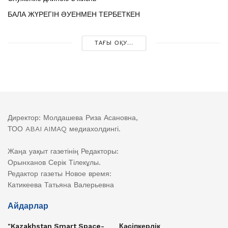
БАЛА ЖҮРЕГІН ӘУЕНМЕН ТЕРБЕТКЕН
ТАҒЫ ОҚУ...
Директор: Молдашева Риза Асановна,
ТОО ABAI AIMAQ медиахолдингі.
Жаңа уақыт газетінің Редакторы:
Орынханов Серік Тілекұлы.
Редактор газеты Новое время:
Катикеева Татьяна Валерьевна
Айдарлар
"Kazakhstan Smart Space-
Кәсіпкерлік