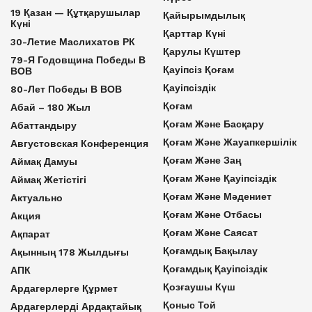
19 Қазан — Құтқарушылар
Қайырымдылық
Күні
Қарттар Күні
30-Летие Маслихатов РК
Қарулы Күштер
79-Я Годовщина Победы В
Қауіпсіз Қоғам
ВОВ
Қауіпсіздік
80-Лет Победы В ВОВ
Қоғам
Абай – 180 Жыл
Қоғам Және Басқару
Абаттандыру
Қоғам Және Жауапкершілік
Августовская Конференция
Қоғам Және Заң
Аймақ Дамуы
Қоғам Және Қауіпсіздік
Аймақ Жетістігі
Қоғам Және Мәдениет
Актуально
Қоғам Және Отбасы
Акция
Қоғам Және Саясат
Ақпарат
Қоғамдық Бақылау
Ақынның 178 Жылдығы
Қоғамдық Қауіпсіздік
АПК
Қозғаушы Күш
Ардагерлерге Құрмет
Қоныс Той
Ардагерлерді Ардақтайық