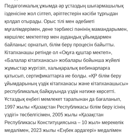
Педагогикалық ұжымда әр ұстаздың шығармашылық
ізденісіне жол сілтеп, әріптестерін кәсіби тұрғыдан
қолдап отырады. Орыс тілі мен әдебиеті
мұғалімдерімен, дене тәрбиесі пәнінің мамандарымен,
көршілес мектептер мен аудандық ұйымдармен
байланыс орнатып, білім беру процесін байытты.
Кітапханашы ретінде ол «Оқуға құштар мектеп»,
«Балалар кітапханасы» жобалары бойынша жүйелі
жұмыстар жүргізіп, халықаралық вебинарларға
қатысып, сертификаттарға ие болды. «ҚР білім беру
ұйымдарының үздік кітапханасы және кітапханашысы»
республикалық байқауында үздік нәтиже көрсетті.
Ұстаздық еңбегі мемлекет тарапынан да бағаланып,
1997 жылы «Қазақстан Республикасы білім беру ісінің
үздігі» төсбелгісімен, 2005 жылы «Қазақстан
Республикасы Конституциясына – 10 жыл» мерекелік
медалімен, 2023 жылы «Еңбек ардагері» медалімен