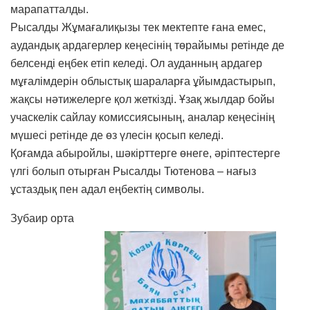
марапатталды.
Рысалды Жұмағалиқызы тек мектепте ғана емес,
аудандық ардагерлер кеңесінің төрайымы ретінде де
белсенді еңбек етіп келеді. Ол ауданның ардагер
мұғалімдерін облыстық шараларға ұйымдастырып,
жақсы нәтижелерге қол жеткізді. Ұзақ жылдар бойы
учаскелік сайлау комиссиясының, аналар кеңесінің
мүшесі ретінде де өз үлесін қосып келеді.
Қоғамда абыройлы, шәкірттерге өнеге, әріптестерге
үлгі болып отырған Рысалды Тютенова – нағыз
ұстаздық пен адал еңбектің символы.
Зубаир орта