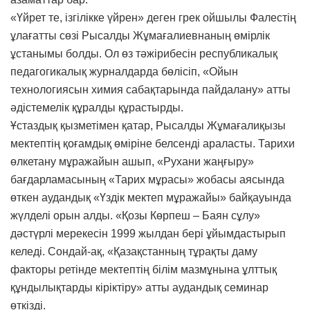
«Үйрет те, ізгілікке үйрен» деген грек ойшылы Фалестің
ұлағатты сөзі Рысалды Жұмағалиевнаның өмірлік
ұстанымы болды. Ол өз тәжірибесін республикалық
педагогикалық журналдарда бөлісіп, «Ойын
технологиясын химия сабақтарында пайдалану» атты
әдістемелік құралды құрастырды.
Ұстаздық қызметімен қатар, Рысалды Жұмағалиқызы
мектептің қоғамдық өміріне белсенді араласты. Тарихи
өлкетану мұражайын ашып, «Рухани жаңғыру»
бағдарламасының «Тарих мұрасы» жобасы аясында
өткен аудандық «Үздік мектеп мұражайы» байқауында
жүлделі орын алды. «Қозы Көрпеш – Баян сұлу»
дәстүрлі мерекесін 1999 жылдан бері ұйымдастырып
келеді. Сондай-ақ, «Қазақстанның тұрақты даму
факторы ретінде мектептің білім мазмұнына ұлттық
құндылықтарды кіріктіру» атты аудандық семинар
өткізді.