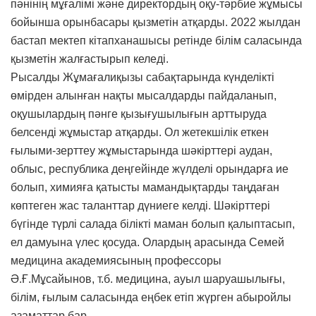
пәнінің мұғалімі және директордың оқу-тәрбие жұмысы
бойынша орынбасары қызметін атқарды. 2022 жылдан
бастап мектеп кітапханашысы ретінде білім саласында
қызметін жалғастырып келеді.
Рысалды Жұмағалиқызы сабақтарында күнделікті
өмірден алынған нақты мысалдарды пайдаланып,
оқушылардың пәнге қызығушылығын арттыруда
белсенді жұмыстар атқарды. Ол жетекшілік еткен
ғылыми-зерттеу жұмыстарында шәкірттері аудан,
облыс, республика деңгейінде жүлделі орындарға ие
болып, химияға қатысты мамандықтарды таңдаған
көптеген жас таланттар дүниеге келді. Шәкірттері
бүгінде түрлі салада білікті маман болып қалыптасып,
ел дамуына үлес қосуда. Олардың арасында Семей
медицина академиясының профессоры
Ә.Ғ.Мұсайынов, т.б. медицина, ауыл шаруашылығы,
білім, ғылым саласында еңбек етіп жүрген абыройлы
азаматтар бар.