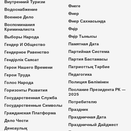
Внутренний Туризм
Өнеге
Водоснабжение
Өнер
Военное Дело
Өнер Сахнасында
Воспоминания
Өңір
Криминалиста
Өңір Тынысы
Выборы Народа
Памятная Дата
Гендер И Общество
Партийная Система
Гендерное Равенство
Партия Бастамасы
Гендірлік Саясат
Патриоттық Тәрбие
Герои Нашего Времени
Педагогика
Герои Труда
Полиция Бөлімінен
Голос Народа
Послание Президента РК —
Горизонты Развития
2025
Государственная Служба
Потребителю
Государственные Символы
Праздник
Гражданская Платформа
Праздничная Дата
Дело Чести
Праздничный Дайджест
Денсаулық