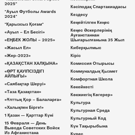
2025"
Кәсіподақ Спартакиадасы
"Ауыл Футболы Awards
Кездесу
2024"
Кеңейтілген Кеңес
"Қарызсыз Қоғам"
Кеңес Әскерлерінің
«Ауыл – Ел Бесігі»
Ауғанстаннан
«ЕҢБЕК ЖОЛЫ – 2025»
Шығарылғанына 35 Жыл
«Жасыл Ел»
Киберқылмыс
«Жер-2023»
Кіріс
«ҚАЗАҚСТАН ХАЛҚЫНА»
Комиссия Отырысы
«ӨРТ ҚАУІПСІЗДІГІ
Коммуналдық Қызмет
АЙЛЫҒЫ»
Комфортная Школа
«Саябақтар Шеруі»
Көкейкесті
«Таза Қазақстан»
Көкжиегің Көгерер»
«Ұлттық Қор – Балаларға»
Культура
«Халықпен Бірге!»
Культурная Среда
1 Қазан — Қарттар Күні
Культурный Код
15 Февраля — День
Күн Тақырыбына
Вывода Советских Войск
Из Афганистана
Күрес