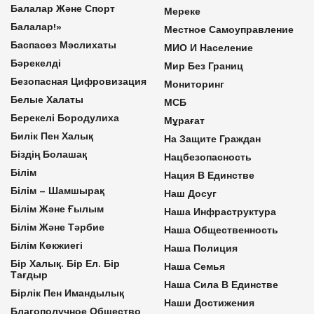
Балалар Және Спорт
Мереке
Балалар!»
Местное Самоуправление
Баспасөз Мәслихаты
МИО И Население
Бәрекелді
Мир Без Границ
Безопасная Цифровизация
Мониторинг
Белые Халаты
МСБ
Берекелі Бородулиха
Мұрағат
Билік Пен Халық
На Защите Граждан
Біздің Болашақ
Нацбезопасность
Білім
Нация В Единстве
Білім – Шамшырақ
Наш Досуг
Білім Және Ғылым
Наша Инфраструктура
Білім Және Тәрбие
Наша Общественность
Білім Көкжиегі
Наша Полиция
Бір Халық. Бір Ел. Бір
Наша Семья
Тағдыр
Наша Сила В Единстве
Бірлік Пен Имандылық
Наши Достижения
Благополучное Общество