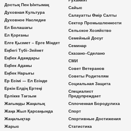
Достық Пен Ынтымақ
Сайыс
Духовная Культура
Салауатты Өмір Салты
Духовное Наследие
Сектор Промышленности
Ел Болашағы
Сельское Хозяйство
Ел Қорғаны
Семейный Досуг
Елге Қызмет – Ерге Міндет
Семинар
Еңбегі Түбі-Зейнет
Сказано-Сделано
Еңбек Адамдары
СМИ
Еңбек Адамы
Совет Ветеранов
Еңбек Нарығы
Советы Родителям
Ер Есімі — Ел Есінде
Социальная Защита
Еркін Елдің Ертеңі
Специалист
Ерлікке Тағзым
Предупреждает
Жағымды Жаңалық
Сплоченная Бородулиха
Жаңа Жыл Қарсаңында
Спорт
Жаңалықтар
Спортивные Достижения
Жарыс
Статистика