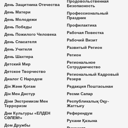
Продовольственная
День Защитника Отечества
Безопасность
День Матери
Профессиональный
Праздник
День Молодежи
Профилактика
День Победы
Рабочая Повестка
День Пожилого Человека
Рабочий Визит
День Спасателя
Развитый Регион
День Учителя
Регион
День Шахтера
Региональное
Детский Мир
Сотрудничество
Детское Творчество
Региональный Кадровый
Диалог С Народом
Резерв
Дін Және Қоғам
Редакция Поштасынан
Дін Мен Дәстүр
Ресми Сапар
Діни Экстремизм Мен
Республикалық Оқу-
Терроризм
Жаттығу
Дни Культуры «ЕЛДЕН
Референдум
СӘЛЕМ!»
Рухани Қазына
Дом Дружбы
Руханият