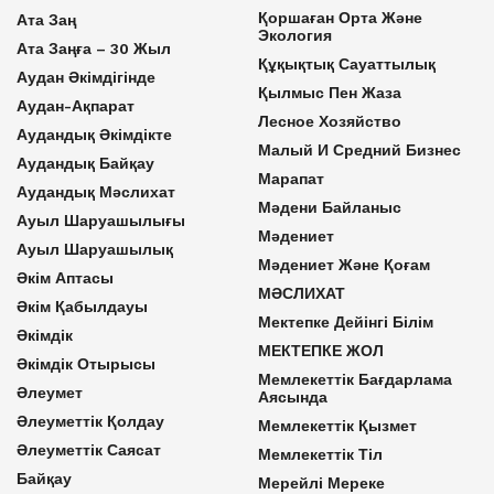
Қоршаған Орта Және
Ата Заң
Экология
Ата Заңға – 30 Жыл
Құқықтық Сауаттылық
Аудан Әкімдігінде
Қылмыс Пен Жаза
Аудан-Ақпарат
Лесное Хозяйство
Аудандық Әкімдікте
Малый И Средний Бизнес
Аудандық Байқау
Марапат
Аудандық Мәслихат
Мәдени Байланыс
Ауыл Шаруашылығы
Мәдениет
Ауыл Шаруашылық
Мәдениет Және Қоғам
Әкім Аптасы
МӘСЛИХАТ
Әкім Қабылдауы
Мектепке Дейінгі Білім
Әкімдік
МЕКТЕПКЕ ЖОЛ
Әкімдік Отырысы
Мемлекеттік Бағдарлама
Әлеумет
Аясында
Әлеуметтік Қолдау
Мемлекеттік Қызмет
Әлеуметтік Саясат
Мемлекеттік Тіл
Байқау
Мерейлі Мереке