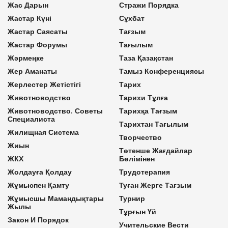
Жас Дарын
Стражи Порядка
Жастар Күні
Сұхбат
Жастар Саясаты
Тағзым
Жастар Форумы
Тағылым
Жәрмеңке
Таза Қазақстан
Жер Аманаты
Тамыз Конференциясы
Жерлестер Жетістігі
Тарих
Животноводство
Тарихи Тұлға
Животноводство. Советы
Тарихқа Тағзым
Специалиста
Тарихтан Тағылым
Жилищная Система
Творчество
Жиын
Төтенше Жағдайлар
ЖКХ
Бөлімінен
Жолдауға Қолдау
Трудотерапия
Жұмыспен Қамту
Туған Жерге Тағзым
Жұмысшы Мамандықтары
Турнир
Жылы
Тұрғын Үй
Закон И Порядок
Учительские Вести