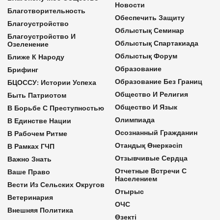
Новости
Благотворительность
Обеспечить Защиту
Благоустройство
Облыстық Семинар
Благоустройство И
Облыстық Спартакиада
Озеленение
Облыстық Форум
Ближе К Народу
Образование
Брифинг
Образование Без Границ
БЦОССУ: Истории Успеха
Общество И Религия
Быть Патриотом
Общество И Язык
В Борьбе С Преступностью
Олимпиада
В Единстве Нации
Осознанный Гражданин
В Рабочем Ритме
Отандық Өнеркәсіп
В Рамках ГЧП
Отзывчивые Сердца
Важно Знать
Отчетные Встречи С
Ваше Право
Населением
Вести Из Сельских Округов
Отырыс
Ветеринария
ОЧС
Внешняя Политика
Өзекті