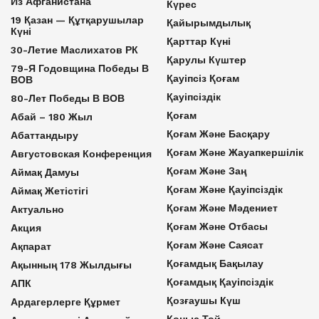
Из Афганистана
Күрес
19 Қазан — Құтқарушылар
Қайырымдылық
Күні
Қарттар Күні
30-Летие Маслихатов РК
Қарулы Күштер
79-Я Годовщина Победы В
Қауіпсіз Қоғам
ВОВ
Қауіпсіздік
80-Лет Победы В ВОВ
Қоғам
Абай – 180 Жыл
Қоғам Және Басқару
Абаттандыру
Қоғам Және Жауапкершілік
Августовская Конференция
Қоғам Және Заң
Аймақ Дамуы
Қоғам Және Қауіпсіздік
Аймақ Жетістігі
Қоғам Және Мәдениет
Актуально
Қоғам Және Отбасы
Акция
Қоғам Және Саясат
Ақпарат
Қоғамдық Бақылау
Ақынның 178 Жылдығы
Қоғамдық Қауіпсіздік
АПК
Қозғаушы Күш
Ардагерлерге Құрмет
Қоныс Той