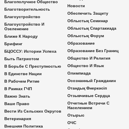
Благополучное Общество
Новости
Благотворительность
Обеспечить Защиту
Благоустройство
Облыстық Семинар
Благоустройство И
Облыстық Спартакиада
Озеленение
Облыстық Форум
Ближе К Народу
Образование
Брифинг
Образование Без Границ
БЦОССУ: Истории Успеха
Общество И Религия
Быть Патриотом
Общество И Язык
В Борьбе С Преступностью
Олимпиада
В Единстве Нации
Осознанный Гражданин
В Рабочем Ритме
Отандық Өнеркәсіп
В Рамках ГЧП
Отзывчивые Сердца
Важно Знать
Отчетные Встречи С
Ваше Право
Населением
Вести Из Сельских Округов
Отырыс
Ветеринария
ОЧС
Внешняя Политика