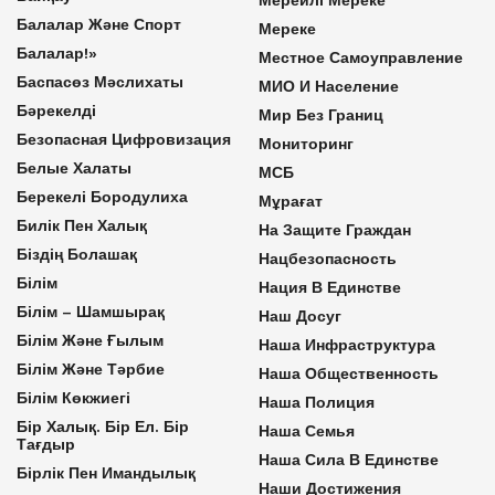
Балалар Және Спорт
Мереке
Балалар!»
Местное Самоуправление
Баспасөз Мәслихаты
МИО И Население
Бәрекелді
Мир Без Границ
Безопасная Цифровизация
Мониторинг
Белые Халаты
МСБ
Берекелі Бородулиха
Мұрағат
Билік Пен Халық
На Защите Граждан
Біздің Болашақ
Нацбезопасность
Білім
Нация В Единстве
Білім – Шамшырақ
Наш Досуг
Білім Және Ғылым
Наша Инфраструктура
Білім Және Тәрбие
Наша Общественность
Білім Көкжиегі
Наша Полиция
Бір Халық. Бір Ел. Бір
Наша Семья
Тағдыр
Наша Сила В Единстве
Бірлік Пен Имандылық
Наши Достижения