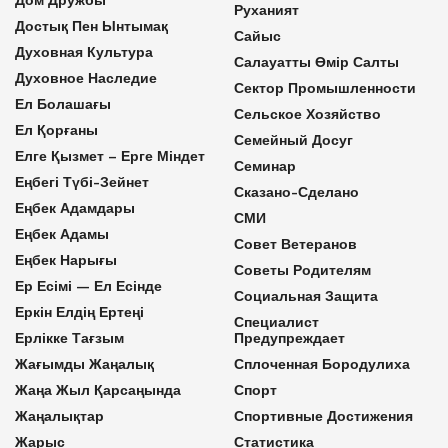
Руханият
Достық Пен Ынтымақ
Сайыс
Духовная Культура
Салауатты Өмір Салты
Духовное Наследие
Сектор Промышленности
Ел Болашағы
Сельское Хозяйство
Ел Қорғаны
Семейный Досуг
Елге Қызмет – Ерге Міндет
Семинар
Еңбегі Түбі-Зейнет
Сказано-Сделано
Еңбек Адамдары
СМИ
Еңбек Адамы
Совет Ветеранов
Еңбек Нарығы
Советы Родителям
Ер Есімі — Ел Есінде
Социальная Защита
Еркін Елдің Ертеңі
Специалист
Ерлікке Тағзым
Предупреждает
Жағымды Жаңалық
Сплоченная Бородулиха
Жаңа Жыл Қарсаңында
Спорт
Жаңалықтар
Спортивные Достижения
Жарыс
Статистика