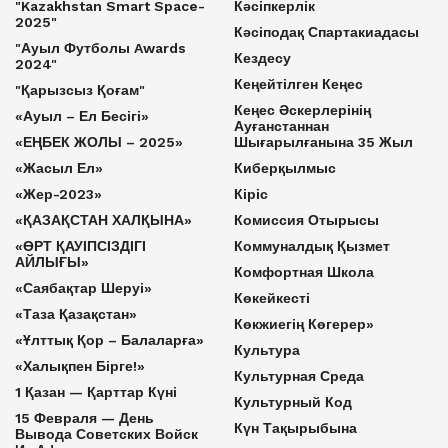
"Kazakhstan Smart Space-
Кәсіпкерлік
2025"
Кәсіподақ Спартакиадасы
"Ауыл Футболы Awards
Кездесу
2024"
Кеңейтілген Кеңес
"Қарызсыз Қоғам"
Кеңес Әскерлерінің
«Ауыл – Ел Бесігі»
Ауғанстаннан
«ЕҢБЕК ЖОЛЫ – 2025»
Шығарылғанына 35 Жыл
«Жасыл Ел»
Киберқылмыс
«Жер-2023»
Кіріс
«ҚАЗАҚСТАН ХАЛҚЫНА»
Комиссия Отырысы
«ӨРТ ҚАУІПСІЗДІГІ
Коммуналдық Қызмет
АЙЛЫҒЫ»
Комфортная Школа
«Саябақтар Шеруі»
Көкейкесті
«Таза Қазақстан»
Көкжиегің Көгерер»
«Ұлттық Қор – Балаларға»
Культура
«Халықпен Бірге!»
Культурная Среда
1 Қазан — Қарттар Күні
Культурный Код
15 Февраля — День
Күн Тақырыбына
Вывода Советских Войск