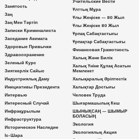
Учительские Вести
Занятость
Ұлттық Мұра
Заң
Ұлы Жеңіске — 80 Жыл
Заң Мен Тәртіп
Ұлы Жеңіске 80 Жыл
Записки Криминалиста
Ұрпақ Сабақтастығы
Заседание Акимата
Ұрпақтар Сабақтастығы
Здоровые Привычки
Финансовая Грамотность
Здравоохранение
Халық Және Билік
Зеленый Курс
Халық Үніне Құлақ Асатын
Зияткерлік Сайыс
Мемлекет
Индустриялық Даму
Халықаралық Әріптестік
Инициативы Президента
Халықтар Достығы
Интервью
Человек Труда
Интересный Случай
Шығармашылық Кеш
Инфрақұрылым
ШЫНЫҚСАҢ — ШЫМЫР
БОЛАСЫҢ
Инфраструктура
Экология
Историческое Наследие
Экологиялық Акция
Іс-Шара