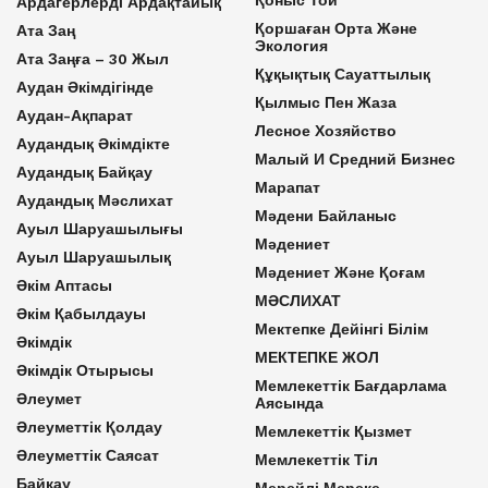
Ардагерлерді Ардақтайық
Қоршаған Орта Және
Ата Заң
Экология
Ата Заңға – 30 Жыл
Құқықтық Сауаттылық
Аудан Әкімдігінде
Қылмыс Пен Жаза
Аудан-Ақпарат
Лесное Хозяйство
Аудандық Әкімдікте
Малый И Средний Бизнес
Аудандық Байқау
Марапат
Аудандық Мәслихат
Мәдени Байланыс
Ауыл Шаруашылығы
Мәдениет
Ауыл Шаруашылық
Мәдениет Және Қоғам
Әкім Аптасы
МӘСЛИХАТ
Әкім Қабылдауы
Мектепке Дейінгі Білім
Әкімдік
МЕКТЕПКЕ ЖОЛ
Әкімдік Отырысы
Мемлекеттік Бағдарлама
Әлеумет
Аясында
Әлеуметтік Қолдау
Мемлекеттік Қызмет
Әлеуметтік Саясат
Мемлекеттік Тіл
Байқау
Мерейлі Мереке