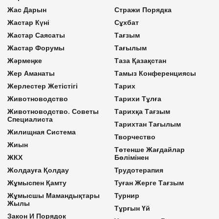
Жас Дарын
Стражи Порядка
Жастар Күні
Сұхбат
Жастар Саясаты
Тағзым
Жастар Форумы
Тағылым
Жәрмеңке
Таза Қазақстан
Жер Аманаты
Тамыз Конференциясы
Жерлестер Жетістігі
Тарих
Животноводство
Тарихи Тұлға
Животноводство. Советы
Тарихқа Тағзым
Специалиста
Тарихтан Тағылым
Жилищная Система
Творчество
Жиын
Төтенше Жағдайлар
ЖКХ
Бөлімінен
Жолдауға Қолдау
Трудотерапия
Жұмыспен Қамту
Туған Жерге Тағзым
Жұмысшы Мамандықтары
Турнир
Жылы
Тұрғын Үй
Закон И Порядок