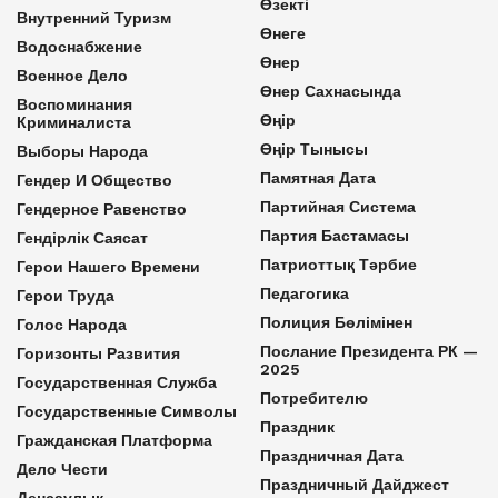
Өзекті
Внутренний Туризм
Өнеге
Водоснабжение
Өнер
Военное Дело
Өнер Сахнасында
Воспоминания
Өңір
Криминалиста
Өңір Тынысы
Выборы Народа
Памятная Дата
Гендер И Общество
Партийная Система
Гендерное Равенство
Партия Бастамасы
Гендірлік Саясат
Патриоттық Тәрбие
Герои Нашего Времени
Педагогика
Герои Труда
Полиция Бөлімінен
Голос Народа
Послание Президента РК —
Горизонты Развития
2025
Государственная Служба
Потребителю
Государственные Символы
Праздник
Гражданская Платформа
Праздничная Дата
Дело Чести
Праздничный Дайджест
Денсаулық