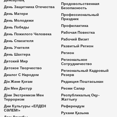
Продовольственная
День Защитника Отечества
Безопасность
День Матери
Профессиональный
Праздник
День Молодежи
Профилактика
День Победы
Рабочая Повестка
День Пожилого Человека
Рабочий Визит
День Спасателя
Развитый Регион
День Учителя
Регион
День Шахтера
Региональное
Детский Мир
Сотрудничество
Детское Творчество
Региональный Кадровый
Диалог С Народом
Резерв
Дін Және Қоғам
Редакция Поштасынан
Дін Мен Дәстүр
Ресми Сапар
Діни Экстремизм Мен
Республикалық Оқу-
Терроризм
Жаттығу
Дни Культуры «ЕЛДЕН
Референдум
СӘЛЕМ!»
Рухани Қазына
Дом Дружбы