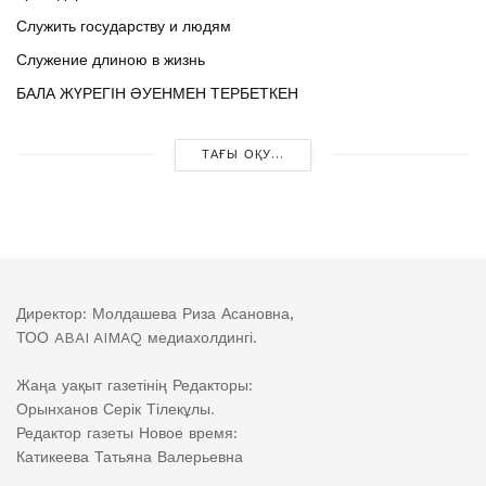
Служить государству и людям
Служение длиною в жизнь
БАЛА ЖҮРЕГІН ӘУЕНМЕН ТЕРБЕТКЕН
ТАҒЫ ОҚУ...
Директор: Молдашева Риза Асановна,
ТОО ABAI AIMAQ медиахолдингі.
Жаңа уақыт газетінің Редакторы:
Орынханов Серік Тілекұлы.
Редактор газеты Новое время:
Катикеева Татьяна Валерьевна