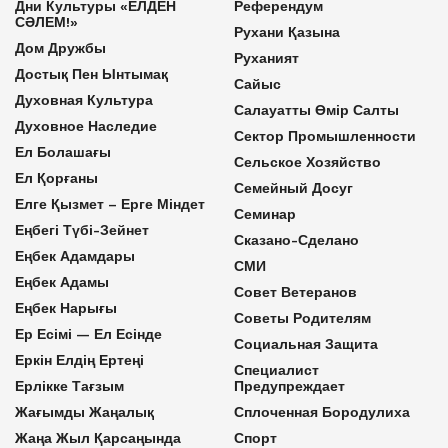
Дни Культуры «ЕЛДЕН
Референдум
СӘЛЕМ!»
Рухани Қазына
Дом Дружбы
Руханият
Достық Пен Ынтымақ
Сайыс
Духовная Культура
Салауатты Өмір Салты
Духовное Наследие
Сектор Промышленности
Ел Болашағы
Сельское Хозяйство
Ел Қорғаны
Семейный Досуг
Елге Қызмет – Ерге Міндет
Семинар
Еңбегі Түбі-Зейнет
Сказано-Сделано
Еңбек Адамдары
СМИ
Еңбек Адамы
Совет Ветеранов
Еңбек Нарығы
Советы Родителям
Ер Есімі — Ел Есінде
Социальная Защита
Еркін Елдің Ертеңі
Специалист
Ерлікке Тағзым
Предупреждает
Жағымды Жаңалық
Сплоченная Бородулиха
Жаңа Жыл Қарсаңында
Спорт