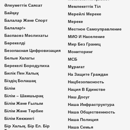
Әлеуметтік Саясат
Мемлекеттік Тіл
Байқау
Мерейлі Мереке
Балалар Және Спорт
Мереке
Балалар!»
Местное Самоуправление
Баспасөз Мәслихаты
МИО И Население
Бәрекелді
Мир Без Границ
Безопасная Цифровизация
Мониторинг
Белые Халаты
МСБ
Берекелі Бородулиха
Мұрағат
Билік Пен Халық
На Защите Граждан
Біздің Болашақ
Нацбезопасность
Білім
Нация В Единстве
Білім – Шамшырақ
Наш Досуг
Білім Және Ғылым
Наша Инфраструктура
Білім Және Тәрбие
Наша Общественность
Білім Көкжиегі
Наша Полиция
Бір Халық. Бір Ел. Бір
Наша Семья