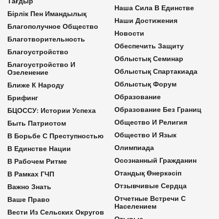
Тағдыр
Наша Сила В Единстве
Бірлік Пен Имандылық
Наши Достижения
Благополучное Общество
Новости
Благотворительность
Обеспечить Защиту
Благоустройство
Облыстық Семинар
Благоустройство И
Облыстық Спартакиада
Озеленение
Облыстық Форум
Ближе К Народу
Образование
Брифинг
Образование Без Границ
БЦОССУ: Истории Успеха
Общество И Религия
Быть Патриотом
Общество И Язык
В Борьбе С Преступностью
Олимпиада
В Единстве Нации
Осознанный Гражданин
В Рабочем Ритме
Отандық Өнеркәсіп
В Рамках ГЧП
Отзывчивые Сердца
Важно Знать
Отчетные Встречи С
Ваше Право
Населением
Вести Из Сельских Округов
Отырыс