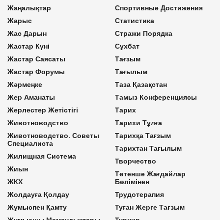
Жаңалықтар
Спортивные Достижения
Жарыс
Статистика
Жас Дарын
Стражи Порядка
Жастар Күні
Сұхбат
Жастар Саясаты
Тағзым
Жастар Форумы
Тағылым
Жәрмеңке
Таза Қазақстан
Жер Аманаты
Тамыз Конференциясы
Жерлестер Жетістігі
Тарих
Животноводство
Тарихи Тұлға
Животноводство. Советы
Тарихқа Тағзым
Специалиста
Тарихтан Тағылым
Жилищная Система
Творчество
Жиын
Төтенше Жағдайлар
ЖКХ
Бөлімінен
Жолдауға Қолдау
Трудотерапия
Жұмыспен Қамту
Туған Жерге Тағзым
Жұмысшы Мамандықтары
Турнир