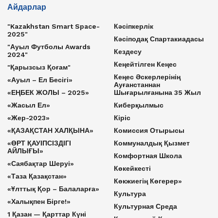
Айдарлар
"Kazakhstan Smart Space-
Кәсіпкерлік
2025"
Кәсіподақ Спартакиадасы
"Ауыл Футболы Awards
Кездесу
2024"
Кеңейтілген Кеңес
"Қарызсыз Қоғам"
Кеңес Әскерлерінің
«Ауыл – Ел Бесігі»
Ауғанстаннан
«ЕҢБЕК ЖОЛЫ – 2025»
Шығарылғанына 35 Жыл
«Жасыл Ел»
Киберқылмыс
«Жер-2023»
Кіріс
«ҚАЗАҚСТАН ХАЛҚЫНА»
Комиссия Отырысы
«ӨРТ ҚАУІПСІЗДІГІ
Коммуналдық Қызмет
АЙЛЫҒЫ»
Комфортная Школа
«Саябақтар Шеруі»
Көкейкесті
«Таза Қазақстан»
Көкжиегің Көгерер»
«Ұлттық Қор – Балаларға»
Культура
«Халықпен Бірге!»
Культурная Среда
1 Қазан — Қарттар Күні