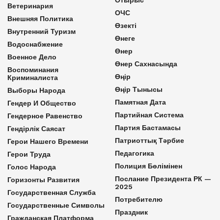
Ветеринария
ОЧС
Внешняя Политика
Өзекті
Внутренний Туризм
Өнеге
Водоснабжение
Өнер
Военное Дело
Өнер Сахнасында
Воспоминания
Өңір
Криминалиста
Өңір Тынысы
Выборы Народа
Памятная Дата
Гендер И Общество
Партийная Система
Гендерное Равенство
Партия Бастамасы
Гендірлік Саясат
Патриоттық Тәрбие
Герои Нашего Времени
Педагогика
Герои Труда
Полиция Бөлімінен
Голос Народа
Послание Президента РК —
Горизонты Развития
2025
Государственная Служба
Потребителю
Государственные Символы
Праздник
Гражданская Платформа