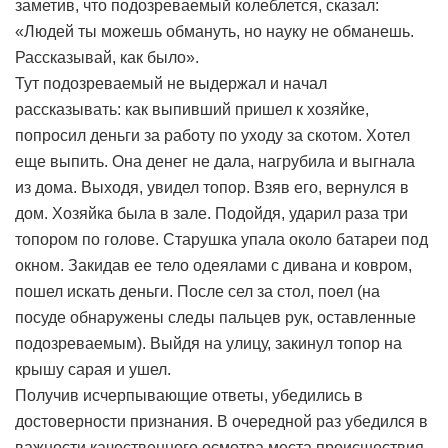
заметив, что подозреваемый колеблется, сказал:
«Людей ты можешь обмануть, но науку не обманешь.
Рассказывай, как было».
Тут подозреваемый не выдержал и начал
рассказывать: как выпивший пришел к хозяйке,
попросил деньги за работу по уходу за скотом. Хотел
еще выпить. Она денег не дала, нагрубила и выгнала
из дома. Выходя, увидел топор. Взяв его, вернулся в
дом. Хозяйка была в зале. Подойдя, ударил раза три
топором по голове. Старушка упала около батареи под
окном. Закидав ее тело одеялами с дивана и ковром,
пошел искать деньги. После сел за стол, поел (на
посуде обнаружены следы пальцев рук, оставленные
подозреваемым). Выйдя на улицу, закинул топор на
крышу сарая и ушел.
Получив исчерпывающие ответы, убедились в
достоверности признания. В очередной раз убедился в
важности качественного осмотра места происшествия,