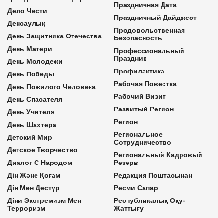
Праздничная Дата
Дело Чести
Праздничный Дайджест
Денсаулық
Продовольственная
День Защитника Отечества
Безопасность
День Матери
Профессиональный
Праздник
День Молодежи
Профилактика
День Победы
Рабочая Повестка
День Пожилого Человека
Рабочий Визит
День Спасателя
Развитый Регион
День Учителя
Регион
День Шахтера
Региональное
Детский Мир
Сотрудничество
Детское Творчество
Региональный Кадровый
Диалог С Народом
Резерв
Дін Және Қоғам
Редакция Поштасынан
Дін Мен Дәстүр
Ресми Сапар
Діни Экстремизм Мен
Республикалық Оқу-
Терроризм
Жаттығу