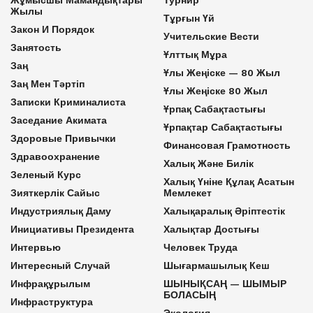
Жылы
Тұрғын Үй
Закон И Порядок
Учительские Вести
Занятость
Ұлттық Мұра
Заң
Ұлы Жеңіске — 80 Жыл
Заң Мен Тәртіп
Ұлы Жеңіске 80 Жыл
Записки Криминалиста
Ұрпақ Сабақтастығы
Заседание Акимата
Ұрпақтар Сабақтастығы
Здоровые Привычки
Финансовая Грамотность
Здравоохранение
Халық Және Билік
Зеленый Курс
Халық Үніне Құлақ Асатын
Зияткерлік Сайыс
Мемлекет
Индустриялық Даму
Халықаралық Әріптестік
Инициативы Президента
Халықтар Достығы
Интервью
Человек Труда
Интересный Случай
Шығармашылық Кеш
Инфрақұрылым
ШЫНЫҚСАҢ — ШЫМЫР
БОЛАСЫҢ
Инфраструктура
Экология