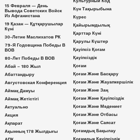
Культурный Код
15 Февраля — День
Күн Тақырыбына
Вывода Советских Войск
Из Афганистана
Күрес
19 Қазан — Құтқарушылар
Қайырымдылық
Күні
Қарттар Күні
30-Летие Маслихатов РК
Қарулы Күштер
79-Я Годовщина Победы В
Қауіпсіз Қоғам
ВОВ
Қауіпсіздік
80-Лет Победы В ВОВ
Қоғам
Абай – 180 Жыл
Қоғам Және Басқару
Абаттандыру
Қоғам Және Жауапкершілік
Августовская Конференция
Қоғам Және Заң
Аймақ Дамуы
Қоғам Және Қауіпсіздік
Аймақ Жетістігі
Қоғам Және Мәдениет
Актуально
Қоғам Және Отбасы
Акция
Қоғам Және Саясат
Ақпарат
Қоғамдық Бақылау
Ақынның 178 Жылдығы
Қоғамдық Қауіпсіздік
АПК