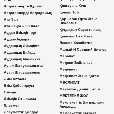
Қозғаушы Күш
Ардагерлерге Құрмет
Қоныс Той
Ардагерлерді Ардақтайық
Қоршаған Орта Және
Ата Заң
Экология
Ата Заңға – 30 Жыл
Құқықтық Сауаттылық
Аудан Әкімдігінде
Қылмыс Пен Жаза
Аудан-Ақпарат
Лесное Хозяйство
Аудандық Әкімдікте
Малый И Средний Бизнес
Аудандық Байқау
Марапат
Аудандық Мәслихат
Мәдени Байланыс
Ауыл Шаруашылығы
Мәдениет
Ауыл Шаруашылық
Мәдениет Және Қоғам
Әкім Аптасы
МӘСЛИХАТ
Әкім Қабылдауы
Мектепке Дейінгі Білім
Әкімдік
МЕКТЕПКЕ ЖОЛ
Әкімдік Отырысы
Мемлекеттік Бағдарлама
Әлеумет
Аясында
Әлеуметтік Қолдау
Мемлекеттік Қызмет