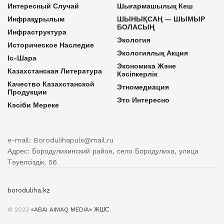
Интересный Случай
Шығармашылық Кеш
Инфрақұрылым
ШЫНЫҚСАҢ — ШЫМЫР
БОЛАСЫҢ
Инфраструктура
Экология
Историческое Наследие
Экологиялық Акция
Іс-Шара
Экономика Және
Казахстанская Литература
Кәсіпкерлік
Качество Казахстанской
Этномедиация
Продукции
Это Интересно
Кәсіби Мереке
e-mail: Borodulihapuls@mail.ru
Адрес: Бородулихинский район, село Бородулиха, улица
Тәуелсіздік, 56
boroduliha.kz
© 2023
«ABAI AIMAQ MEDIA» ЖШС
.