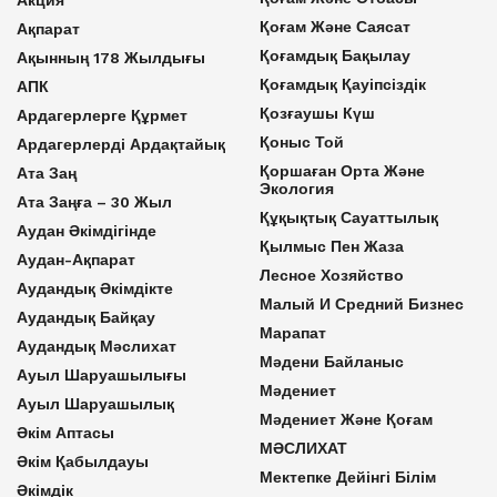
Қоғам Және Саясат
Ақпарат
Қоғамдық Бақылау
Ақынның 178 Жылдығы
Қоғамдық Қауіпсіздік
АПК
Қозғаушы Күш
Ардагерлерге Құрмет
Қоныс Той
Ардагерлерді Ардақтайық
Қоршаған Орта Және
Ата Заң
Экология
Ата Заңға – 30 Жыл
Құқықтық Сауаттылық
Аудан Әкімдігінде
Қылмыс Пен Жаза
Аудан-Ақпарат
Лесное Хозяйство
Аудандық Әкімдікте
Малый И Средний Бизнес
Аудандық Байқау
Марапат
Аудандық Мәслихат
Мәдени Байланыс
Ауыл Шаруашылығы
Мәдениет
Ауыл Шаруашылық
Мәдениет Және Қоғам
Әкім Аптасы
МӘСЛИХАТ
Әкім Қабылдауы
Мектепке Дейінгі Білім
Әкімдік