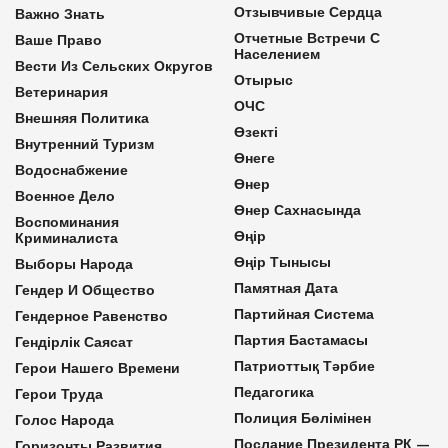
Отзывчивые Сердца
Важно Знать
Отчетные Встречи С
Ваше Право
Населением
Вести Из Сельских Округов
Отырыс
Ветеринария
ОЧС
Внешняя Политика
Өзекті
Внутренний Туризм
Өнеге
Водоснабжение
Өнер
Военное Дело
Өнер Сахнасында
Воспоминания
Өңір
Криминалиста
Өңір Тынысы
Выборы Народа
Памятная Дата
Гендер И Общество
Партийная Система
Гендерное Равенство
Партия Бастамасы
Гендірлік Саясат
Патриоттық Тәрбие
Герои Нашего Времени
Педагогика
Герои Труда
Полиция Бөлімінен
Голос Народа
Послание Президента РК —
Горизонты Развития