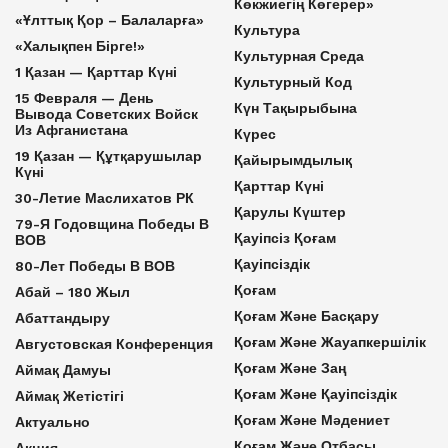
Көкжиегің Көгерер»
«Ұлттық Қор – Балаларға»
Культура
«Халықпен Бірге!»
Культурная Среда
1 Қазан — Қарттар Күні
Культурный Код
15 Февраля — День
Күн Тақырыбына
Вывода Советских Войск
Из Афганистана
Күрес
19 Қазан — Құтқарушылар
Қайырымдылық
Күні
Қарттар Күні
30-Летие Маслихатов РК
Қарулы Күштер
79-Я Годовщина Победы В
Қауіпсіз Қоғам
ВОВ
Қауіпсіздік
80-Лет Победы В ВОВ
Қоғам
Абай – 180 Жыл
Қоғам Және Басқару
Абаттандыру
Қоғам Және Жауапкершілік
Августовская Конференция
Қоғам Және Заң
Аймақ Дамуы
Қоғам Және Қауіпсіздік
Аймақ Жетістігі
Қоғам Және Мәдениет
Актуально
Қоғам Және Отбасы
Акция