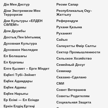
Дін Мен Дәстүр
Ресми Сапар
Діни Экстремизм Мен
Республикалық Оқу-
Терроризм
Жаттығу
Дни Культуры «ЕЛДЕН
Референдум
СӘЛЕМ!»
Рухани Қазына
Дом Дружбы
Руханият
Достық Пен Ынтымақ
Сайыс
Духовная Культура
Салауатты Өмір Салты
Духовное Наследие
Сектор Промышленности
Ел Болашағы
Сельское Хозяйство
Ел Қорғаны
Семейный Досуг
Елге Қызмет – Ерге Міндет
Семинар
Еңбегі Түбі-Зейнет
Сказано-Сделано
Еңбек Адамдары
СМИ
Еңбек Адамы
Совет Ветеранов
Еңбек Нарығы
Советы Родителям
Ер Есімі — Ел Есінде
Социальная Защита
Еркін Елдің Ертеңі