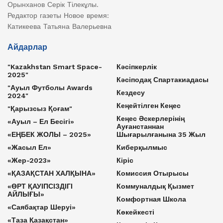
Орынханов Серік Тілекұлы.
Редактор газеты Новое время:
Катикеева Татьяна Валерьевна
Айдарлар
"Kazakhstan Smart Space-
Кәсіпкерлік
2025"
Кәсіподақ Спартакиадасы
"Ауыл Футболы Awards
Кездесу
2024"
Кеңейтілген Кеңес
"Қарызсыз Қоғам"
Кеңес Әскерлерінің
«Ауыл – Ел Бесігі»
Ауғанстаннан
«ЕҢБЕК ЖОЛЫ – 2025»
Шығарылғанына 35 Жыл
«Жасыл Ел»
Киберқылмыс
«Жер-2023»
Кіріс
«ҚАЗАҚСТАН ХАЛҚЫНА»
Комиссия Отырысы
«ӨРТ ҚАУІПСІЗДІГІ
Коммуналдық Қызмет
АЙЛЫҒЫ»
Комфортная Школа
«Саябақтар Шеруі»
Көкейкесті
«Таза Қазақстан»