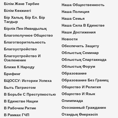
Білім Және Тәрбие
Наша Общественность
Білім Көкжиегі
Наша Полиция
Бір Халық. Бір Ел. Бір
Наша Семья
Тағдыр
Наша Сила В Единстве
Бірлік Пен Имандылық
Наши Достижения
Благополучное Общество
Новости
Благотворительность
Обеспечить Защиту
Благоустройство
Облыстық Семинар
Благоустройство И
Облыстық Спартакиада
Озеленение
Облыстық Форум
Ближе К Народу
Образование
Брифинг
Образование Без Границ
БЦОССУ: Истории Успеха
Общество И Религия
Быть Патриотом
Общество И Язык
В Борьбе С Преступностью
Олимпиада
В Единстве Нации
Осознанный Гражданин
В Рабочем Ритме
Отандық Өнеркәсіп
В Рамках ГЧП