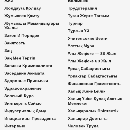
ЖКХ
Бөлімінен
Жолдауға Қолдау
Трудотерапия
Жұмыспен Қамту
Туған Жерге Тағзым
Жұмысшы Мамандықтары
Турнир
Жылы
Тұрғын Үй
Закон И Порядок
Учительские Вести
Занятость
Ұлттық Мұра
Заң
Ұлы Жеңіске — 80 Жыл
Заң Мен Тәртіп
Ұлы Жеңіске 80 Жыл
Записки Криминалиста
Ұрпақ Сабақтастығы
Заседание Акимата
Ұрпақтар Сабақтастығы
Здоровые Привычки
Финансовая Грамотность
Здравоохранение
Халық Және Билік
Зеленый Курс
Халық Үніне Құлақ Асатын
Зияткерлік Сайыс
Мемлекет
Индустриялық Даму
Халықаралық Әріптестік
Инициативы Президента
Халықтар Достығы
Интервью
Человек Труда