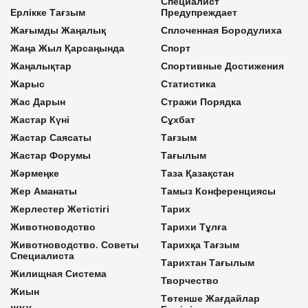
Специалист
Ерлікке Тағзым
Предупреждает
Жағымды Жаңалық
Сплоченная Бородулиха
Жаңа Жыл Қарсаңында
Спорт
Жаңалықтар
Спортивные Достижения
Жарыс
Статистика
Жас Дарын
Стражи Порядка
Жастар Күні
Сұхбат
Жастар Саясаты
Тағзым
Жастар Форумы
Тағылым
Жәрмеңке
Таза Қазақстан
Жер Аманаты
Тамыз Конференциясы
Жерлестер Жетістігі
Тарих
Животноводство
Тарихи Тұлға
Животноводство. Советы
Тарихқа Тағзым
Специалиста
Тарихтан Тағылым
Жилищная Система
Творчество
Жиын
Төтенше Жағдайлар