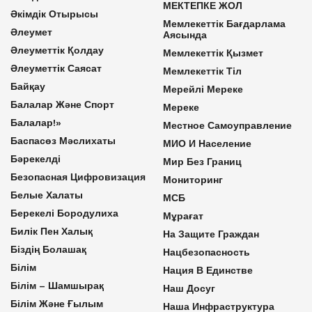
МЕКТЕПКЕ ЖОЛ
Әкімдік Отырысы
Мемлекеттік Бағдарлама
Әлеумет
Аясында
Әлеуметтік Қолдау
Мемлекеттік Қызмет
Әлеуметтік Саясат
Мемлекеттік Тіл
Байқау
Мерейлі Мереке
Балалар Және Спорт
Мереке
Балалар!»
Местное Самоуправление
Баспасөз Мәслихаты
МИО И Население
Бәрекелді
Мир Без Границ
Безопасная Цифровизация
Мониторинг
Белые Халаты
МСБ
Берекелі Бородулиха
Мұрағат
Билік Пен Халық
На Защите Граждан
Біздің Болашақ
Нацбезопасность
Білім
Нация В Единстве
Білім – Шамшырақ
Наш Досуг
Білім Және Ғылым
Наша Инфраструктура