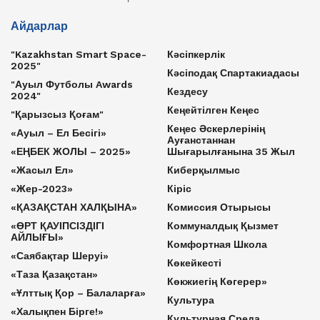
Айдарлар
"Kazakhstan Smart Space-
Кәсіпкерлік
2025"
Кәсіподақ Спартакиадасы
"Ауыл Футболы Awards
Кездесу
2024"
Кеңейтілген Кеңес
"Қарызсыз Қоғам"
Кеңес Әскерлерінің
«Ауыл – Ел Бесігі»
Ауғанстаннан
«ЕҢБЕК ЖОЛЫ – 2025»
Шығарылғанына 35 Жыл
«Жасыл Ел»
Киберқылмыс
«Жер-2023»
Кіріс
«ҚАЗАҚСТАН ХАЛҚЫНА»
Комиссия Отырысы
«ӨРТ ҚАУІПСІЗДІГІ
Коммуналдық Қызмет
АЙЛЫҒЫ»
Комфортная Школа
«Саябақтар Шеруі»
Көкейкесті
«Таза Қазақстан»
Көкжиегің Көгерер»
«Ұлттық Қор – Балаларға»
Культура
«Халықпен Бірге!»
Культурная Среда