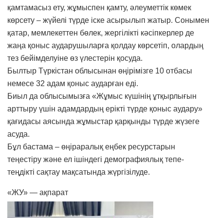
қамтамасыз ету, жұмыспен қамту, әлеуметтік көмек
көрсету – жүйелі түрде іске асырылып жатыр. Сонымен
қатар, мемлекеттен бөлек, жергілікті кәсіпкерлер де
жаңа қоныс аударушыларға қолдау көрсетіп, олардың
тез бейімделуіне өз үлестерін қосуда.
Былтыр Түркістан облысынан өңірімізге 10 отбасы
немесе 32 адам қоныс аударған еді.
Биыл да облысымызға «Жұмыс күшінің ұтқырлығын
арттыру үшін адамдардың ерікті түрде қоныс аудару»
қағидасы аясында жұмыстар қарқынды түрде жүзеге
асуда.
Бұл бастама – өңіраралық еңбек ресурстарын
теңестіру және ел ішіндегі демографиялық тепе-
теңдікті сақтау мақсатында жүргізілуде.
«ЖУ» — ақпарат