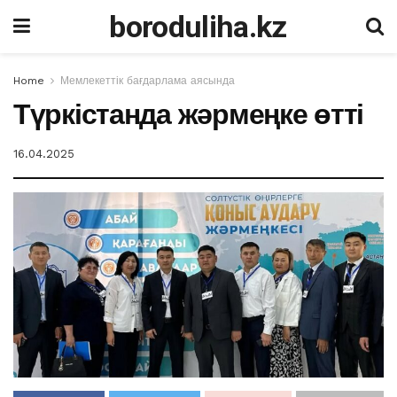
boroduliha.kz
Home
Мемлекеттік бағдарлама аясында
Түркістанда жәрмеңке өтті
16.04.2025