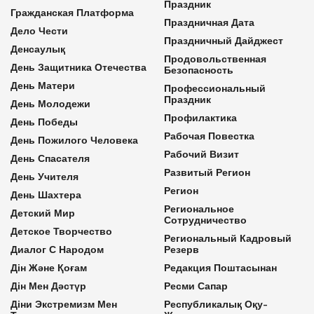
Праздник
Гражданская Платформа
Праздничная Дата
Дело Чести
Праздничный Дайджест
Денсаулық
Продовольственная
День Защитника Отечества
Безопасность
День Матери
Профессиональный
Праздник
День Молодежи
Профилактика
День Победы
Рабочая Повестка
День Пожилого Человека
Рабочий Визит
День Спасателя
Развитый Регион
День Учителя
Регион
День Шахтера
Региональное
Детский Мир
Сотрудничество
Детское Творчество
Региональный Кадровый
Диалог С Народом
Резерв
Дін Және Қоғам
Редакция Поштасынан
Дін Мен Дәстүр
Ресми Сапар
Діни Экстремизм Мен
Республикалық Оқу-