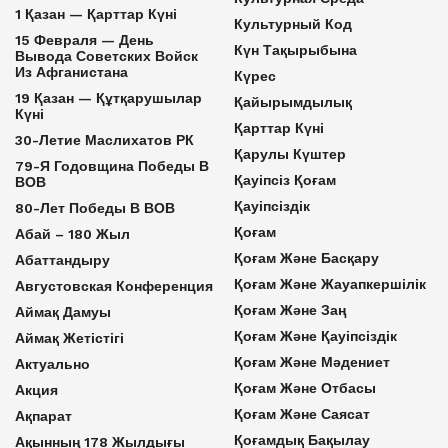
1 Қазан — Қарттар Күні
Культурный Код
15 Февраля — День
Күн Тақырыбына
Вывода Советских Войск
Из Афганистана
Күрес
19 Қазан — Құтқарушылар
Қайырымдылық
Күні
Қарттар Күні
30-Летие Маслихатов РК
Қарулы Күштер
79-Я Годовщина Победы В
Қауіпсіз Қоғам
ВОВ
Қауіпсіздік
80-Лет Победы В ВОВ
Қоғам
Абай – 180 Жыл
Қоғам Және Басқару
Абаттандыру
Қоғам Және Жауапкершілік
Августовская Конференция
Қоғам Және Заң
Аймақ Дамуы
Қоғам Және Қауіпсіздік
Аймақ Жетістігі
Қоғам Және Мәдениет
Актуально
Қоғам Және Отбасы
Акция
Қоғам Және Саясат
Ақпарат
Қоғамдық Бақылау
Ақынның 178 Жылдығы