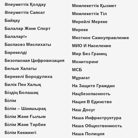
Әлеуметтік Қолдау
Мемлекеттік Қызмет
Әлеуметтік Саясат
Мемлекеттік Тіл
Байқау
Мерейлі Мереке
Балалар Және Спорт
Мереке
Балалар!»
Местное Самоуправление
Баспасөз Мәслихаты
МИО И Население
Бәрекелді
Мир Без Границ
Безопасная Цифровизация
Мониторинг
Белые Халаты
МСБ
Берекелі Бородулиха
Мұрағат
Билік Пен Халық
На Защите Граждан
Біздің Болашақ
Нацбезопасность
Білім
Нация В Единстве
Білім – Шамшырақ
Наш Досуг
Білім Және Ғылым
Наша Инфраструктура
Білім Және Тәрбие
Наша Общественность
Білім Көкжиегі
Наша Полиция