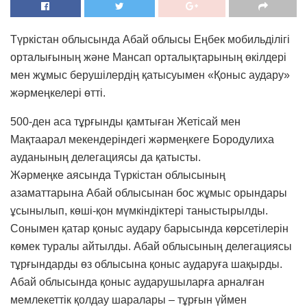
Түркістан облысында Абай облысы Еңбек мобильділігі
орталығының және Мансап орталықтарының өкілдері
мен жұмыс берушілердің қатысуымен «Қоныс аудару»
жәрмеңкелері өтті.
500-ден аса тұрғынды қамтыған Жетісай мен
Мақтаарал мекендеріндегі жәрмеңкеге Бородулиха
ауданының делегациясы да қатысты.
Жәрмеңке аясында Түркістан облысының
азаматтарына Абай облысынан бос жұмыс орындары
ұсынылып, көші-қон мүмкіндіктері таныстырылды.
Сонымен қатар қоныс аудару барысында көрсетілерін
көмек туралы айтылды. Абай облысының делегациясы
тұрғындарды өз облысына қоныс аударуға шақырды.
Абай облысында қоныс аударушыларға арналған
мемлекеттік қолдау шаралары – тұрғын үймен