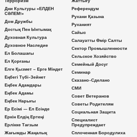
Терроризм
Жаттығу
Дни Культуры «ЕЛДЕН
Референдум
СӘЛЕМ!»
Рухани Қазына
Дом Дружбы
Руханият
Достық Пен Ынтымақ
Сайыс
Духовная Культура
Салауатты Өмір Салты
Духовное Наследие
Сектор Промышленности
Ел Болашағы
Сельское Хозяйство
Ел Қорғаны
Семейный Досуг
Елге Қызмет – Ерге Міндет
Семинар
Еңбегі Түбі-Зейнет
Сказано-Сделано
Еңбек Адамдары
СМИ
Еңбек Адамы
Совет Ветеранов
Еңбек Нарығы
Советы Родителям
Ер Есімі — Ел Есінде
Социальная Защита
Еркін Елдің Ертеңі
Специалист
Ерлікке Тағзым
Предупреждает
Жағымды Жаңалық
Сплоченная Бородулиха