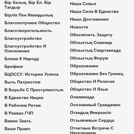
Бір Халық. Бір Ел. Бір
Наша Семья
Тағдыр
Наша Сила В Единстве
Бірлік Пен Имандылық
Наши Достижения
Благополучное Общество
Новости
Благотворительность
Обеспечить Защиту
Благоустройство
Облыстық Семинар
Благоустройство И
Облыстық Спартакиада
Озеленение
Облыстық Форум
Ближе К Народу
Образование
Брифинг
Образование Без Границ
БЦОССУ: Истории Успеха
Общество И Религия
Быть Патриотом
Общество И Язык
В Борьбе С Преступностью
Олимпиада
В Единстве Нации
Осознанный Гражданин
В Рабочем Ритме
Отандық Өнеркәсіп
В Рамках ГЧП
Отзывчивые Сердца
Важно Знать
Отчетные Встречи С
Ваше Право
Населением