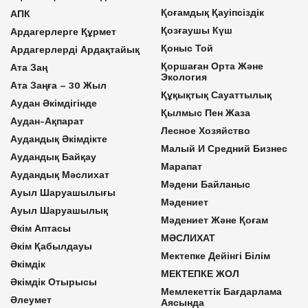
Қоғамдық Қауіпсіздік
АПК
Қозғаушы Күш
Ардагерлерге Құрмет
Қоныс Той
Ардагерлерді Ардақтайық
Қоршаған Орта Және
Ата Заң
Экология
Ата Заңға – 30 Жыл
Құқықтық Сауаттылық
Аудан Әкімдігінде
Қылмыс Пен Жаза
Аудан-Ақпарат
Лесное Хозяйство
Аудандық Әкімдікте
Малый И Средний Бизнес
Аудандық Байқау
Марапат
Аудандық Мәслихат
Мәдени Байланыс
Ауыл Шаруашылығы
Мәдениет
Ауыл Шаруашылық
Мәдениет Және Қоғам
Әкім Аптасы
МӘСЛИХАТ
Әкім Қабылдауы
Мектепке Дейінгі Білім
Әкімдік
МЕКТЕПКЕ ЖОЛ
Әкімдік Отырысы
Мемлекеттік Бағдарлама
Әлеумет
Аясында