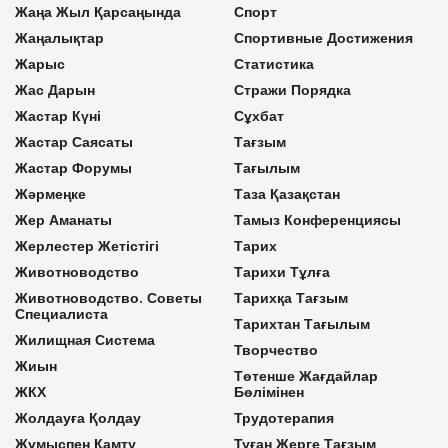
Жаңа Жыл Қарсаңында
Спорт
Жаңалықтар
Спортивные Достижения
Жарыс
Статистика
Жас Дарын
Стражи Порядка
Жастар Күні
Сұхбат
Жастар Саясаты
Тағзым
Жастар Форумы
Тағылым
Жәрмеңке
Таза Қазақстан
Жер Аманаты
Тамыз Конференциясы
Жерлестер Жетістігі
Тарих
Животноводство
Тарихи Тұлға
Животноводство. Советы
Тарихқа Тағзым
Специалиста
Тарихтан Тағылым
Жилищная Система
Творчество
Жиын
Төтенше Жағдайлар
ЖКХ
Бөлімінен
Жолдауға Қолдау
Трудотерапия
Жұмыспен Қамту
Туған Жерге Тағзым