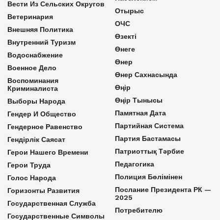
Вести Из Сельских Округов
Отырыс
Ветеринария
ОЧС
Внешняя Политика
Өзекті
Внутренний Туризм
Өнеге
Водоснабжение
Өнер
Военное Дело
Өнер Сахнасында
Воспоминания
Өңір
Криминалиста
Өңір Тынысы
Выборы Народа
Памятная Дата
Гендер И Общество
Партийная Система
Гендерное Равенство
Партия Бастамасы
Гендірлік Саясат
Патриоттық Тәрбие
Герои Нашего Времени
Педагогика
Герои Труда
Полиция Бөлімінен
Голос Народа
Послание Президента РК —
Горизонты Развития
2025
Государственная Служба
Потребителю
Государственные Символы