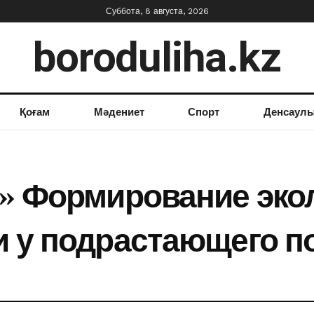
Суббота, 8 августа, 2026
boroduliha.kz
Қоғам
Мәдениет
Спорт
Денсаул
н» Формирование эко
и у подрастающего п