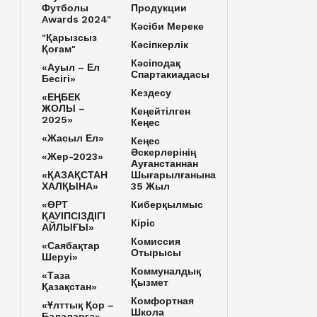
Футболы
Продукции
Awards 2024"
Кәсіби Мереке
"Қарызсыз
Кәсіпкерлік
Қоғам"
Кәсіподақ
«Ауыл – Ел
Спартакиадасы
Бесігі»
Кездесу
«ЕҢБЕК
ЖОЛЫ –
Кеңейтілген
2025»
Кеңес
«Жасыл Ел»
Кеңес
Әскерлерінің
«Жер-2023»
Ауғанстаннан
«ҚАЗАҚСТАН
Шығарылғанына
ХАЛҚЫНА»
35 Жыл
«ӨРТ
Киберқылмыс
ҚАУІПСІЗДІГІ
Кіріс
АЙЛЫҒЫ»
Комиссия
«Саябақтар
Отырысы
Шеруі»
Коммуналдық
«Таза
Қызмет
Қазақстан»
Комфортная
«Ұлттық Қор –
Школа
Балаларға»