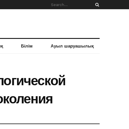
ық
Білім
Ауыл шаруашылық
логической
околения