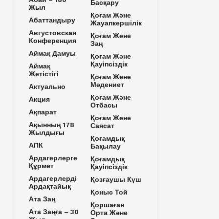
Басқару
Жыл
Қоғам Және
Абаттандыру
Жауапкершілік
Августовская
Қоғам Және
Конференция
Заң
Аймақ Дамуы
Қоғам Және
Қауіпсіздік
Аймақ
Жетістігі
Қоғам Және
Мәдениет
Актуально
Қоғам Және
Акция
Отбасы
Ақпарат
Қоғам Және
Ақынның 178
Саясат
Жылдығы
Қоғамдық
АПК
Бақылау
Ардагерлерге
Қоғамдық
Құрмет
Қауіпсіздік
Ардагерлерді
Қозғаушы Күш
Ардақтайық
Қоныс Той
Ата Заң
Қоршаған
Ата Заңға – 30
Орта Және