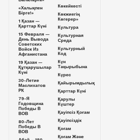
Көкейкесті
«Халықпен
Бірге!»
Көкжиегің
Көгерер»
1 Қазан —
Қарттар Күні
Культура
15 Февраля —
Культурная
День Вывода
Среда
Советских
Культурный
Войск Из
Код
Афганистана
Күн
19 Қазан —
Тақырыбына
Құтқарушылар
Күні
Күрес
30-Летие
Қайырымдылық
Маслихатов
РК
Қарттар Күні
79-Я
Қарулы
Годовщина
Күштер
Победы В
Қауіпсіз Қоғам
ВОВ
Қауіпсіздік
80-Лет
Победы В
Қоғам
ВОВ
Қоғам Және
Абай – 180