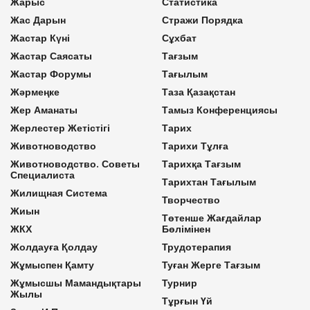
Жарыс
Статистика
Жас Дарын
Стражи Порядка
Жастар Күні
Сұхбат
Жастар Саясаты
Тағзым
Жастар Форумы
Тағылым
Жәрмеңке
Таза Қазақстан
Жер Аманаты
Тамыз Конференциясы
Жерлестер Жетістігі
Тарих
Животноводство
Тарихи Тұлға
Животноводство. Советы
Тарихқа Тағзым
Специалиста
Тарихтан Тағылым
Жилищная Система
Творчество
Жиын
Төтенше Жағдайлар
ЖКХ
Бөлімінен
Жолдауға Қолдау
Трудотерапия
Жұмыспен Қамту
Туған Жерге Тағзым
Жұмысшы Мамандықтары
Турнир
Жылы
Тұрғын Үй