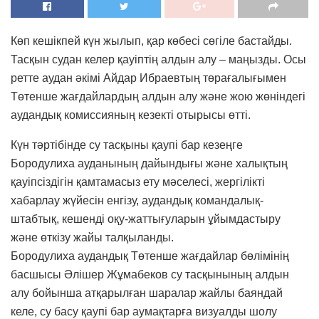
Көп кешікпей күн жылып, қар көбесі сөгіле бастайды.
Тасқын судан келер қауіптің алдын алу – маңызды. Осы
ретте аудан әкімі Айдар Ибраевтың төрағалығымен
Төтенше жағдайлардың алдын алу және жою жөніндегі
аудандық комиссияның кезекті отырысы өтті.
Күн тәртібінде су тасқыны қаупі бар кезеңге
Бородулиха ауданының дайындығы және халықтың
қауіпсіздігін қамтамасыз ету мәселесі, жергілікті
хабарлау жүйесін енгізу, аудандық командалық-
штабтық, кешенді оқу-жаттығуларын ұйымдастыру
және өткізу жайы талқыланды.
Бородулиха аудандық Төтенше жағдайлар бөлімінің
басшысы Әлішер Жұмабеков су тасқынының алдын
алу бойынша атқарылған шаралар жайлы баяндай
келе, су басу қаупі бар аумақтарға визуалды шолу