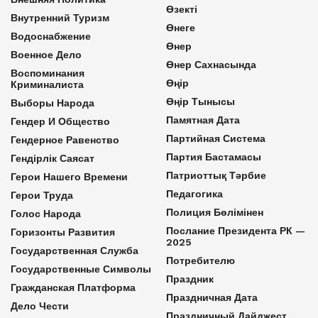
Өзекті
Внутренний Туризм
Өнеге
Водоснабжение
Өнер
Военное Дело
Өнер Сахнасында
Воспоминания
Өңір
Криминалиста
Өңір Тынысы
Выборы Народа
Памятная Дата
Гендер И Общество
Партийная Система
Гендерное Равенство
Партия Бастамасы
Гендірлік Саясат
Патриоттық Тәрбие
Герои Нашего Времени
Педагогика
Герои Труда
Полиция Бөлімінен
Голос Народа
Послание Президента РК —
Горизонты Развития
2025
Государственная Служба
Потребителю
Государственные Символы
Праздник
Гражданская Платформа
Праздничная Дата
Дело Чести
Праздничный Дайджест