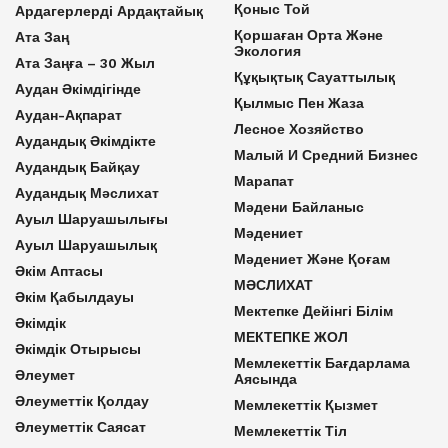
Қоныс Той
Ардагерлерді Ардақтайық
Қоршаған Орта Және
Ата Заң
Экология
Ата Заңға – 30 Жыл
Құқықтық Сауаттылық
Аудан Әкімдігінде
Қылмыс Пен Жаза
Аудан-Ақпарат
Лесное Хозяйство
Аудандық Әкімдікте
Малый И Средний Бизнес
Аудандық Байқау
Марапат
Аудандық Мәслихат
Мәдени Байланыс
Ауыл Шаруашылығы
Мәдениет
Ауыл Шаруашылық
Мәдениет Және Қоғам
Әкім Аптасы
МӘСЛИХАТ
Әкім Қабылдауы
Мектепке Дейінгі Білім
Әкімдік
МЕКТЕПКЕ ЖОЛ
Әкімдік Отырысы
Мемлекеттік Бағдарлама
Әлеумет
Аясында
Әлеуметтік Қолдау
Мемлекеттік Қызмет
Әлеуметтік Саясат
Мемлекеттік Тіл