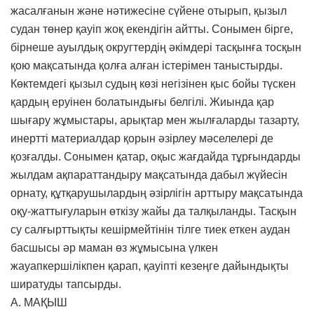
жасалғанын және нәтижесіне сүйене отырып, қызыл
судан төнер қауіп жоқ екендігін айтты. Сонымен бірге,
бірнеше ауылдық округтердің әкімдері тасқынға тосқын
қою мақсатында қолға алған істерімен таныстырды.
Көктемдегі қызыл судың көзі негізінен қыс бойы түскен
қардың еруінен болатындығы белгілі. Жиында қар
шығару жұмыстары, арықтар мен жылғаларды тазарту,
инертті материалдар қорын әзірлеу мәселелері де
қозғалды. Сонымен қатар, оқыс жағдайда тұрғындарды
жылдам ақпараттандыру мақсатында дабыл жүйесін
орнату, құтқарушылардың әзірлігін арттыру мақсатында
оқу-жаттығуларын өткізу жайы да талқыланды. Тасқын
су салғырттықты кешірмейтінін тілге тиек еткен аудан
басшысы әр маман өз жұмысына үлкен
жауапкершілікпен қарап, қауіпті кезеңге дайындықты
ширатуды тапсырды.
А. МАҚЫШ