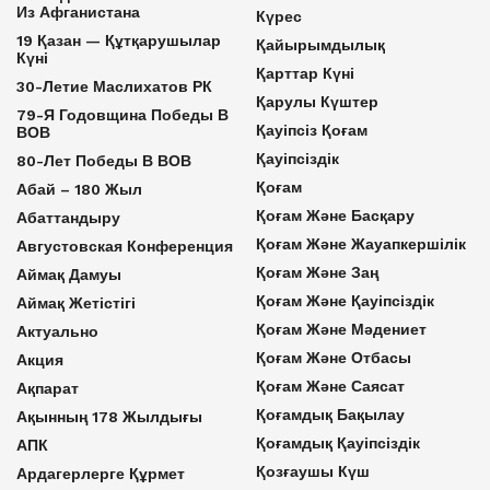
Из Афганистана
Күрес
19 Қазан — Құтқарушылар
Қайырымдылық
Күні
Қарттар Күні
30-Летие Маслихатов РК
Қарулы Күштер
79-Я Годовщина Победы В
Қауіпсіз Қоғам
ВОВ
Қауіпсіздік
80-Лет Победы В ВОВ
Қоғам
Абай – 180 Жыл
Қоғам Және Басқару
Абаттандыру
Қоғам Және Жауапкершілік
Августовская Конференция
Қоғам Және Заң
Аймақ Дамуы
Қоғам Және Қауіпсіздік
Аймақ Жетістігі
Қоғам Және Мәдениет
Актуально
Қоғам Және Отбасы
Акция
Қоғам Және Саясат
Ақпарат
Қоғамдық Бақылау
Ақынның 178 Жылдығы
Қоғамдық Қауіпсіздік
АПК
Қозғаушы Күш
Ардагерлерге Құрмет