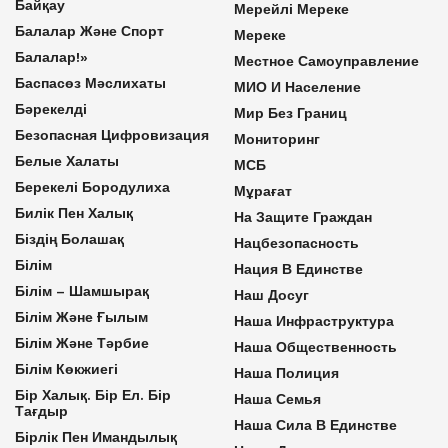
Байқау
Мерейлі Мереке
Балалар Және Спорт
Мереке
Балалар!»
Местное Самоуправление
Баспасөз Мәслихаты
МИО И Население
Бәрекелді
Мир Без Границ
Безопасная Цифровизация
Мониторинг
Белые Халаты
МСБ
Берекелі Бородулиха
Мұрағат
Билік Пен Халық
На Защите Граждан
Біздің Болашақ
Нацбезопасность
Білім
Нация В Единстве
Білім – Шамшырақ
Наш Досуг
Білім Және Ғылым
Наша Инфраструктура
Білім Және Тәрбие
Наша Общественность
Білім Көкжиегі
Наша Полиция
Бір Халық. Бір Ел. Бір
Наша Семья
Тағдыр
Наша Сила В Единстве
Бірлік Пен Имандылық