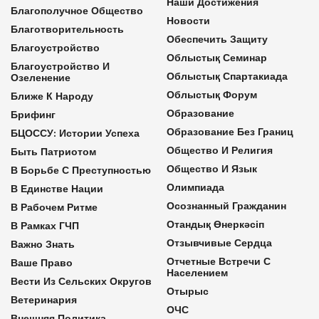
Наши Достижения
Благополучное Общество
Новости
Благотворительность
Обеспечить Защиту
Благоустройство
Облыстық Семинар
Благоустройство И
Облыстық Спартакиада
Озеленение
Облыстық Форум
Ближе К Народу
Образование
Брифинг
Образование Без Границ
БЦОССУ: Истории Успеха
Общество И Религия
Быть Патриотом
Общество И Язык
В Борьбе С Преступностью
Олимпиада
В Единстве Нации
Осознанный Гражданин
В Рабочем Ритме
Отандық Өнеркәсіп
В Рамках ГЧП
Отзывчивые Сердца
Важно Знать
Отчетные Встречи С
Ваше Право
Населением
Вести Из Сельских Округов
Отырыс
Ветеринария
ОЧС
Внешняя Политика