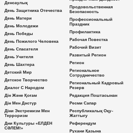
Денсаулық
Продовольственная
День Защитника Отечества
Безопасность
День Матери
Профессиональный
Праздник
День Молодежи
Профилактика
День Победы
Рабочая Повестка
День Пожилого Человека
Рабочий Визит
День Спасателя
Развитый Регион
День Учителя
Регион
День Шахтера
Региональное
Детский Мир
Сотрудничество
Детское Творчество
Региональный Кадровый
Диалог С Народом
Резерв
Дін Және Қоғам
Редакция Поштасынан
Дін Мен Дәстүр
Ресми Сапар
Діни Экстремизм Мен
Республикалық Оқу-
Терроризм
Жаттығу
Дни Культуры «ЕЛДЕН
Референдум
СӘЛЕМ!»
Рухани Қазына