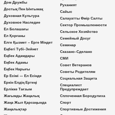
Дом Дружбы
Руханият
Достық Пен Ынтымақ
Сайыс
Духовная Культура
Салауатты Өмір Салты
Духовное Наследие
Сектор Промышленности
Ел Болашағы
Сельское Хозяйство
Ел Қорғаны
Семейный Досуг
Елге Қызмет – Ерге Міндет
Семинар
Еңбегі Түбі-Зейнет
Сказано-Сделано
Еңбек Адамдары
СМИ
Еңбек Адамы
Совет Ветеранов
Еңбек Нарығы
Советы Родителям
Ер Есімі — Ел Есінде
Социальная Защита
Еркін Елдің Ертеңі
Специалист
Ерлікке Тағзым
Предупреждает
Жағымды Жаңалық
Сплоченная Бородулиха
Жаңа Жыл Қарсаңында
Спорт
Жаңалықтар
Спортивные Достижения