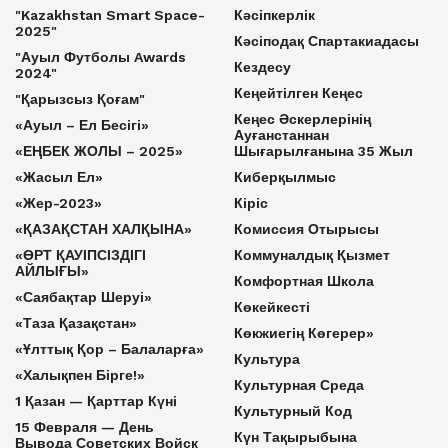
"Kazakhstan Smart Space-
Кәсіпкерлік
2025"
Кәсіподақ Спартакиадасы
"Ауыл Футболы Awards
Кездесу
2024"
Кеңейтілген Кеңес
"Қарызсыз Қоғам"
Кеңес Әскерлерінің
«Ауыл – Ел Бесігі»
Ауғанстаннан
«ЕҢБЕК ЖОЛЫ – 2025»
Шығарылғанына 35 Жыл
«Жасыл Ел»
Киберқылмыс
«Жер-2023»
Кіріс
«ҚАЗАҚСТАН ХАЛҚЫНА»
Комиссия Отырысы
«ӨРТ ҚАУІПСІЗДІГІ
Коммуналдық Қызмет
АЙЛЫҒЫ»
Комфортная Школа
«Саябақтар Шеруі»
Көкейкесті
«Таза Қазақстан»
Көкжиегің Көгерер»
«Ұлттық Қор – Балаларға»
Культура
«Халықпен Бірге!»
Культурная Среда
1 Қазан — Қарттар Күні
Культурный Код
15 Февраля — День
Күн Тақырыбына
Вывода Советских Войск