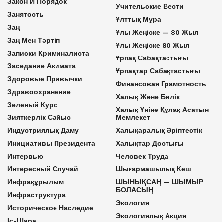
Закон И Порядок
Учительские Вести
Занятость
Ұлттық Мұра
Заң
Ұлы Жеңіске — 80 Жыл
Заң Мен Тәртіп
Ұлы Жеңіске 80 Жыл
Записки Криминалиста
Ұрпақ Сабақтастығы
Заседание Акимата
Ұрпақтар Сабақтастығы
Здоровые Привычки
Финансовая Грамотность
Здравоохранение
Халық Және Билік
Зеленый Курс
Халық Үніне Құлақ Асатын
Зияткерлік Сайыс
Мемлекет
Индустриялық Даму
Халықаралық Әріптестік
Инициативы Президента
Халықтар Достығы
Интервью
Человек Труда
Интересный Случай
Шығармашылық Кеш
Инфрақұрылым
ШЫНЫҚСАҢ — ШЫМЫР
БОЛАСЫҢ
Инфраструктура
Экология
Историческое Наследие
Экологиялық Акция
Іс-Шара