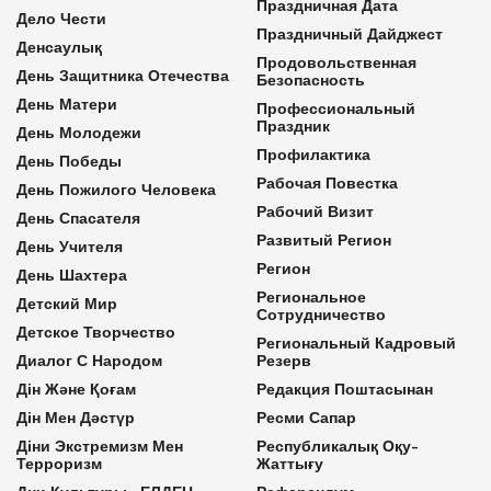
Праздничная Дата
Дело Чести
Праздничный Дайджест
Денсаулық
Продовольственная
День Защитника Отечества
Безопасность
День Матери
Профессиональный
Праздник
День Молодежи
Профилактика
День Победы
Рабочая Повестка
День Пожилого Человека
Рабочий Визит
День Спасателя
Развитый Регион
День Учителя
Регион
День Шахтера
Региональное
Детский Мир
Сотрудничество
Детское Творчество
Региональный Кадровый
Диалог С Народом
Резерв
Дін Және Қоғам
Редакция Поштасынан
Дін Мен Дәстүр
Ресми Сапар
Діни Экстремизм Мен
Республикалық Оқу-
Терроризм
Жаттығу