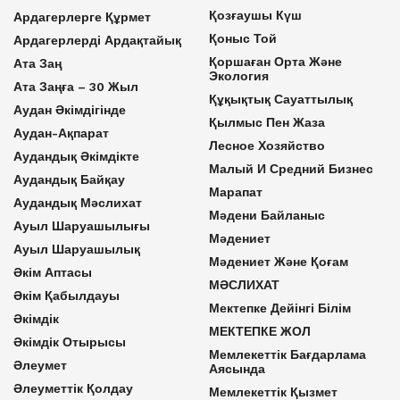
Қозғаушы Күш
Ардагерлерге Құрмет
Қоныс Той
Ардагерлерді Ардақтайық
Қоршаған Орта Және
Ата Заң
Экология
Ата Заңға – 30 Жыл
Құқықтық Сауаттылық
Аудан Әкімдігінде
Қылмыс Пен Жаза
Аудан-Ақпарат
Лесное Хозяйство
Аудандық Әкімдікте
Малый И Средний Бизнес
Аудандық Байқау
Марапат
Аудандық Мәслихат
Мәдени Байланыс
Ауыл Шаруашылығы
Мәдениет
Ауыл Шаруашылық
Мәдениет Және Қоғам
Әкім Аптасы
МӘСЛИХАТ
Әкім Қабылдауы
Мектепке Дейінгі Білім
Әкімдік
МЕКТЕПКЕ ЖОЛ
Әкімдік Отырысы
Мемлекеттік Бағдарлама
Әлеумет
Аясында
Әлеуметтік Қолдау
Мемлекеттік Қызмет