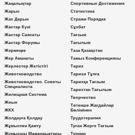
Жаңалықтар
Спортивные Достижения
Жарыс
Статистика
Жас Дарын
Стражи Порядка
Жастар Күні
Сұхбат
Жастар Саясаты
Тағзым
Жастар Форумы
Тағылым
Жәрмеңке
Таза Қазақстан
Жер Аманаты
Тамыз Конференциясы
Жерлестер Жетістігі
Тарих
Животноводство
Тарихи Тұлға
Животноводство. Советы
Тарихқа Тағзым
Специалиста
Тарихтан Тағылым
Жилищная Система
Творчество
Жиын
Төтенше Жағдайлар
ЖКХ
Бөлімінен
Жолдауға Қолдау
Трудотерапия
Жұмыспен Қамту
Туған Жерге Тағзым
Жұмысшы Мамандықтары
Турнир