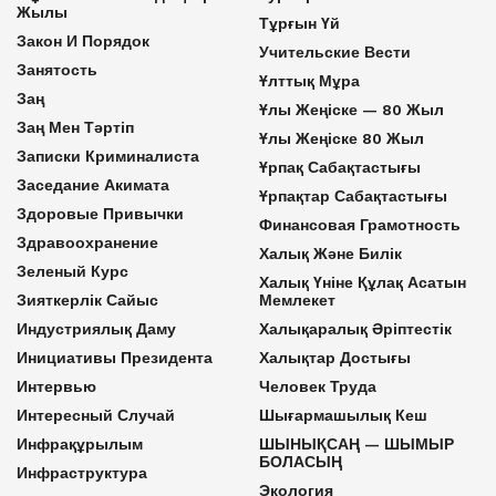
Жылы
Тұрғын Үй
Закон И Порядок
Учительские Вести
Занятость
Ұлттық Мұра
Заң
Ұлы Жеңіске — 80 Жыл
Заң Мен Тәртіп
Ұлы Жеңіске 80 Жыл
Записки Криминалиста
Ұрпақ Сабақтастығы
Заседание Акимата
Ұрпақтар Сабақтастығы
Здоровые Привычки
Финансовая Грамотность
Здравоохранение
Халық Және Билік
Зеленый Курс
Халық Үніне Құлақ Асатын
Зияткерлік Сайыс
Мемлекет
Индустриялық Даму
Халықаралық Әріптестік
Инициативы Президента
Халықтар Достығы
Интервью
Человек Труда
Интересный Случай
Шығармашылық Кеш
Инфрақұрылым
ШЫНЫҚСАҢ — ШЫМЫР
БОЛАСЫҢ
Инфраструктура
Экология