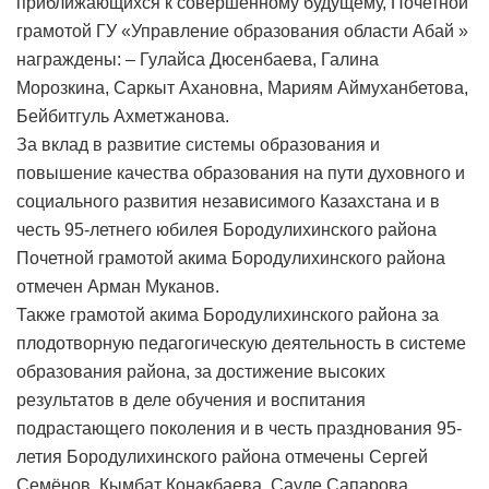
приближающихся к совершенному будущему, Почетной
грамотой ГУ «Управление образования области Абай »
награждены: – Гулайса Дюсенбаева, Галина
Морозкина, Саркыт Ахановна, Мариям Аймуханбетова,
Бейбитгуль Ахметжанова.
За вклад в развитие системы образования и
повышение качества образования на пути духовного и
социального развития независимого Казахстана и в
честь 95-летнего юбилея Бородулихинского района
Почетной грамотой акима Бородулихинского района
отмечен Арман Муканов.
Также грамотой акима Бородулихинского района за
плодотворную педагогическую деятельность в системе
образования района, за достижение высоких
результатов в деле обучения и воспитания
подрастающего поколения и в честь празднования 95-
летия Бородулихинского района отмечены Сергей
Семёнов, Кымбат Конакбаева, Сауле Сапарова,