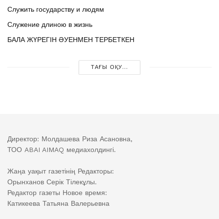
Служить государству и людям
Служение длиною в жизнь
БАЛА ЖҮРЕГІН ӘУЕНМЕН ТЕРБЕТКЕН
ТАҒЫ ОҚУ...
Директор: Молдашева Риза Асановна,
ТОО ABAI AIMAQ медиахолдингі.
Жаңа уақыт газетінің Редакторы:
Орынханов Серік Тілекұлы.
Редактор газеты Новое время:
Катикеева Татьяна Валерьевна