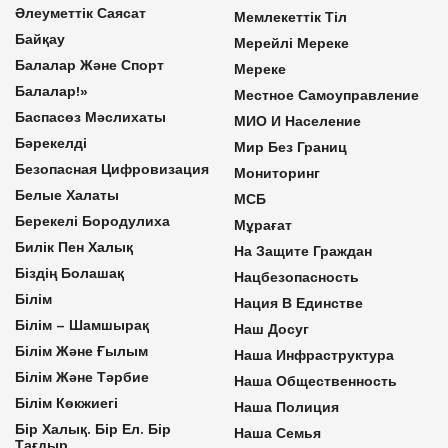
Әлеуметтік Саясат
Мемлекеттік Тіл
Байқау
Мерейлі Мереке
Балалар Және Спорт
Мереке
Балалар!»
Местное Самоуправление
Баспасөз Мәслихаты
МИО И Население
Бәрекелді
Мир Без Границ
Безопасная Цифровизация
Мониторинг
Белые Халаты
МСБ
Берекелі Бородулиха
Мұрағат
Билік Пен Халық
На Защите Граждан
Біздің Болашақ
Нацбезопасность
Білім
Нация В Единстве
Білім – Шамшырақ
Наш Досуг
Білім Және Ғылым
Наша Инфраструктура
Білім Және Тәрбие
Наша Общественность
Білім Көкжиегі
Наша Полиция
Бір Халық. Бір Ел. Бір
Наша Семья
Тағдыр