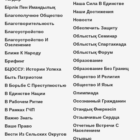
Наша Сила В Единстве
Бірлік Пен Имандылық
Наши Достижения
Благополучное Общество
Новости
Благотворительность
Обеспечить Защиту
Благоустройство
Облыстық Семинар
Благоустройство И
Облыстық Спартакиада
Озеленение
Облыстық Форум
Ближе К Народу
Образование
Брифинг
Образование Без Границ
БЦОССУ: Истории Успеха
Общество И Религия
Быть Патриотом
Общество И Язык
В Борьбе С Преступностью
Олимпиада
В Единстве Нации
Осознанный Гражданин
В Рабочем Ритме
Отандық Өнеркәсіп
В Рамках ГЧП
Отзывчивые Сердца
Важно Знать
Отчетные Встречи С
Ваше Право
Населением
Вести Из Сельских Округов
Отырыс