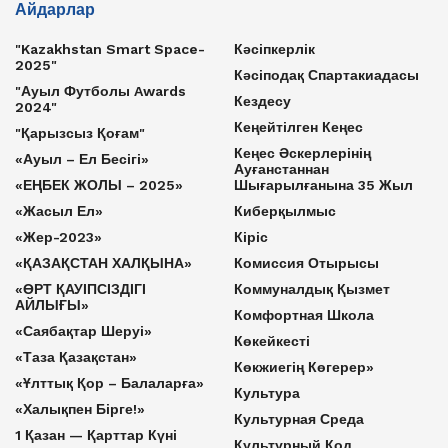
Айдарлар
"Kazakhstan Smart Space-
Кәсіпкерлік
2025"
Кәсіподақ Спартакиадасы
"Ауыл Футболы Awards
Кездесу
2024"
Кеңейтілген Кеңес
"Қарызсыз Қоғам"
Кеңес Әскерлерінің
«Ауыл – Ел Бесігі»
Ауғанстаннан
«ЕҢБЕК ЖОЛЫ – 2025»
Шығарылғанына 35 Жыл
«Жасыл Ел»
Киберқылмыс
«Жер-2023»
Кіріс
«ҚАЗАҚСТАН ХАЛҚЫНА»
Комиссия Отырысы
«ӨРТ ҚАУІПСІЗДІГІ
Коммуналдық Қызмет
АЙЛЫҒЫ»
Комфортная Школа
«Саябақтар Шеруі»
Көкейкесті
«Таза Қазақстан»
Көкжиегің Көгерер»
«Ұлттық Қор – Балаларға»
Культура
«Халықпен Бірге!»
Культурная Среда
1 Қазан — Қарттар Күні
Культурный Код