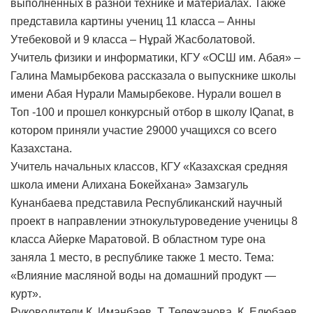
выполненных в разной технике и материалах. Также
представила картины учениц 11 класса – Анны
Утебековой и 9 класса – Нұрай Жасболатовой.
Учитель физики и информатики, КГУ «ОСШ им. Абая» –
Галина Мамырбекова рассказала о выпускнике школы
имени Абая Нурали Мамырбекове. Нурали вошел в
Топ -100 и прошел конкурсный отбор в школу IQanat, в
котором приняли участие 29000 учащихся со всего
Казахстана.
Учитель начальных классов, КГУ «Казахская средняя
школа имени Алихана Бокейхана» Замзагуль
Кунанбаева представила Республиканский научный
проект в направлении этнокультуроведение ученицы 8
класса Айерке Маратовой. В областном туре она
заняла 1 место, в республике также 1 место. Тема:
«Влияние масляной воды на домашний продукт —
курт».
Руководители К. Иманбаев, Т. Тележанова, К. Елюбаев