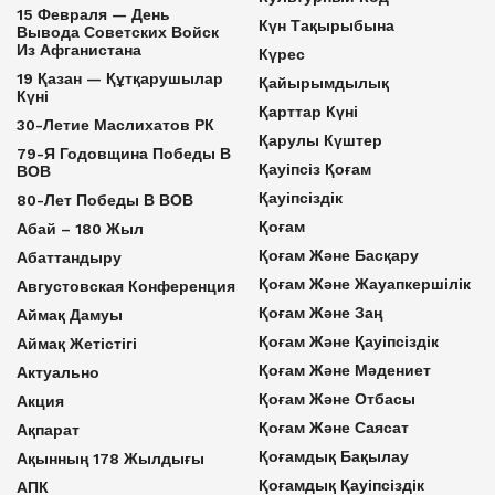
15 Февраля — День
Күн Тақырыбына
Вывода Советских Войск
Из Афганистана
Күрес
19 Қазан — Құтқарушылар
Қайырымдылық
Күні
Қарттар Күні
30-Летие Маслихатов РК
Қарулы Күштер
79-Я Годовщина Победы В
Қауіпсіз Қоғам
ВОВ
Қауіпсіздік
80-Лет Победы В ВОВ
Қоғам
Абай – 180 Жыл
Қоғам Және Басқару
Абаттандыру
Қоғам Және Жауапкершілік
Августовская Конференция
Қоғам Және Заң
Аймақ Дамуы
Қоғам Және Қауіпсіздік
Аймақ Жетістігі
Қоғам Және Мәдениет
Актуально
Қоғам Және Отбасы
Акция
Қоғам Және Саясат
Ақпарат
Қоғамдық Бақылау
Ақынның 178 Жылдығы
Қоғамдық Қауіпсіздік
АПК