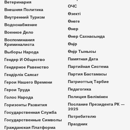
Ветеринария
ОЧС
Внешняя Политика
Өзекті
Внутренний Туризм
Өнеге
Водоснабжение
Өнер
Военное Дело
Өнер Сахнасында
Воспоминания
Өңір
Криминалиста
Өңір Тынысы
Выборы Народа
Памятная Дата
Гендер И Общество
Партийная Система
Гендерное Равенство
Партия Бастамасы
Гендірлік Саясат
Патриоттық Тәрбие
Герои Нашего Времени
Педагогика
Герои Труда
Полиция Бөлімінен
Голос Народа
Послание Президента РК —
Горизонты Развития
2025
Государственная Служба
Потребителю
Государственные Символы
Праздник
Гражданская Платформа