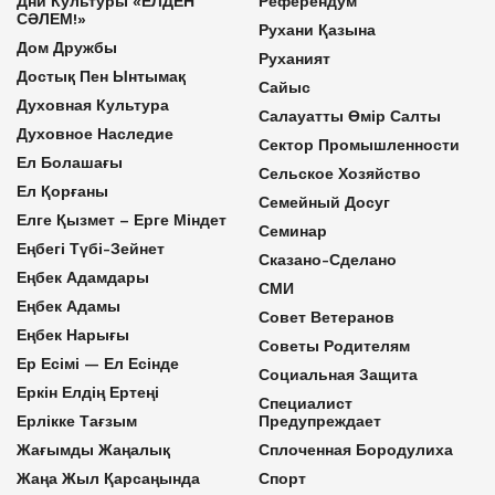
Дни Культуры «ЕЛДЕН
Референдум
СӘЛЕМ!»
Рухани Қазына
Дом Дружбы
Руханият
Достық Пен Ынтымақ
Сайыс
Духовная Культура
Салауатты Өмір Салты
Духовное Наследие
Сектор Промышленности
Ел Болашағы
Сельское Хозяйство
Ел Қорғаны
Семейный Досуг
Елге Қызмет – Ерге Міндет
Семинар
Еңбегі Түбі-Зейнет
Сказано-Сделано
Еңбек Адамдары
СМИ
Еңбек Адамы
Совет Ветеранов
Еңбек Нарығы
Советы Родителям
Ер Есімі — Ел Есінде
Социальная Защита
Еркін Елдің Ертеңі
Специалист
Ерлікке Тағзым
Предупреждает
Жағымды Жаңалық
Сплоченная Бородулиха
Жаңа Жыл Қарсаңында
Спорт