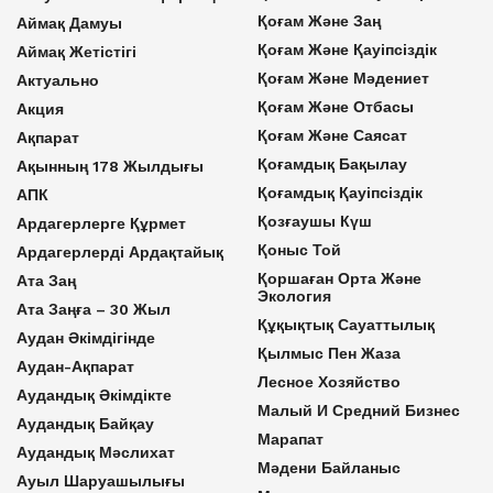
Қоғам Және Заң
Аймақ Дамуы
Қоғам Және Қауіпсіздік
Аймақ Жетістігі
Қоғам Және Мәдениет
Актуально
Қоғам Және Отбасы
Акция
Қоғам Және Саясат
Ақпарат
Қоғамдық Бақылау
Ақынның 178 Жылдығы
Қоғамдық Қауіпсіздік
АПК
Қозғаушы Күш
Ардагерлерге Құрмет
Қоныс Той
Ардагерлерді Ардақтайық
Қоршаған Орта Және
Ата Заң
Экология
Ата Заңға – 30 Жыл
Құқықтық Сауаттылық
Аудан Әкімдігінде
Қылмыс Пен Жаза
Аудан-Ақпарат
Лесное Хозяйство
Аудандық Әкімдікте
Малый И Средний Бизнес
Аудандық Байқау
Марапат
Аудандық Мәслихат
Мәдени Байланыс
Ауыл Шаруашылығы