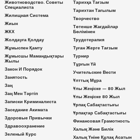
Животноводство. Советы
Тарихқа Тағзым
Специалиста
Тарихтан Тағылым
Жилищная Система
Творчество
Жиын
Төтенше Жағдайлар
ЖКХ
Бөлімінен
Жолдауға Қолдау
Трудотерапия
Жұмыспен Қамту
Туған Жерге Тағзым
Жұмысшы Мамандықтары
Турнир
Жылы
Тұрғын Үй
Закон И Порядок
Учительские Вести
Занятость
Ұлттық Мұра
Заң
Ұлы Жеңіске — 80 Жыл
Заң Мен Тәртіп
Ұлы Жеңіске 80 Жыл
Записки Криминалиста
Ұрпақ Сабақтастығы
Заседание Акимата
Ұрпақтар Сабақтастығы
Здоровые Привычки
Финансовая Грамотность
Здравоохранение
Халық Және Билік
Зеленый Курс
Халық Үніне Құлақ Асатын