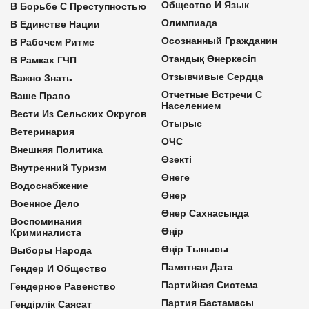
Общество И Язык
В Борьбе С Преступностью
Олимпиада
В Единстве Нации
Осознанный Гражданин
В Рабочем Ритме
Отандық Өнеркәсіп
В Рамках ГЧП
Отзывчивые Сердца
Важно Знать
Отчетные Встречи С
Ваше Право
Населением
Вести Из Сельских Округов
Отырыс
Ветеринария
ОЧС
Внешняя Политика
Өзекті
Внутренний Туризм
Өнеге
Водоснабжение
Өнер
Военное Дело
Өнер Сахнасында
Воспоминания
Өңір
Криминалиста
Өңір Тынысы
Выборы Народа
Памятная Дата
Гендер И Общество
Партийная Система
Гендерное Равенство
Партия Бастамасы
Гендірлік Саясат