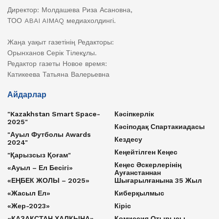
Директор: Молдашева Риза Асановна,
ТОО ABAI AIMAQ медиахолдингі.
Жаңа уақыт газетінің Редакторы:
Орынханов Серік Тілекұлы.
Редактор газеты Новое время:
Катикеева Татьяна Валерьевна
Айдарлар
"Kazakhstan Smart Space-
Кәсіпкерлік
2025"
Кәсіподақ Спартакиадасы
"Ауыл Футболы Awards
Кездесу
2024"
Кеңейтілген Кеңес
"Қарызсыз Қоғам"
Кеңес Әскерлерінің
«Ауыл – Ел Бесігі»
Ауғанстаннан
«ЕҢБЕК ЖОЛЫ – 2025»
Шығарылғанына 35 Жыл
«Жасыл Ел»
Киберқылмыс
«Жер-2023»
Кіріс
«ҚАЗАҚСТАН ХАЛҚЫНА»
Комиссия Отырысы