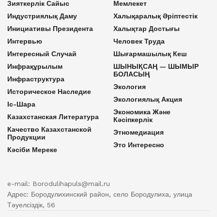
Зияткерлік Сайыс
Мемлекет
Индустриялық Даму
Халықаралық Әріптестік
Инициативы Президента
Халықтар Достығы
Интервью
Человек Труда
Интересный Случай
Шығармашылық Кеш
Инфрақұрылым
ШЫНЫҚСАҢ — ШЫМЫР
БОЛАСЫҢ
Инфраструктура
Экология
Историческое Наследие
Экологиялық Акция
Іс-Шара
Экономика Және
Казахстанская Литература
Кәсіпкерлік
Качество Казахстанской
Этномедиация
Продукции
Это Интересно
Кәсіби Мереке
e-mail: Borodulihapuls@mail.ru
Адрес: Бородулихинский район, село Бородулиха, улица
Тәуелсіздік, 56