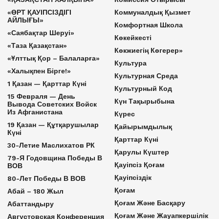
«ӨРТ ҚАУІПСІЗДІГІ
Коммуналдық Қызмет
АЙЛЫҒЫ»
Комфортная Школа
«Саябақтар Шеруі»
Көкейкесті
«Таза Қазақстан»
Көкжиегің Көгерер»
«Ұлттық Қор – Балаларға»
Культура
«Халықпен Бірге!»
Культурная Среда
1 Қазан — Қарттар Күні
Культурный Код
15 Февраля — День
Күн Тақырыбына
Вывода Советских Войск
Из Афганистана
Күрес
19 Қазан — Құтқарушылар
Қайырымдылық
Күні
Қарттар Күні
30-Летие Маслихатов РК
Қарулы Күштер
79-Я Годовщина Победы В
Қауіпсіз Қоғам
ВОВ
Қауіпсіздік
80-Лет Победы В ВОВ
Қоғам
Абай – 180 Жыл
Қоғам Және Басқару
Абаттандыру
Қоғам Және Жауапкершілік
Августовская Конференция