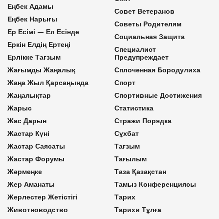
Еңбек Адамы
Совет Ветеранов
Еңбек Нарығы
Советы Родителям
Ер Есімі — Ел Есінде
Социальная Защита
Еркін Елдің Ертеңі
Специалист
Ерлікке Тағзым
Предупреждает
Жағымды Жаңалық
Сплоченная Бородулиха
Жаңа Жыл Қарсаңында
Спорт
Жаңалықтар
Спортивные Достижения
Жарыс
Статистика
Жас Дарын
Стражи Порядка
Жастар Күні
Сұхбат
Жастар Саясаты
Тағзым
Жастар Форумы
Тағылым
Жәрмеңке
Таза Қазақстан
Жер Аманаты
Тамыз Конференциясы
Жерлестер Жетістігі
Тарих
Животноводство
Тарихи Тұлға