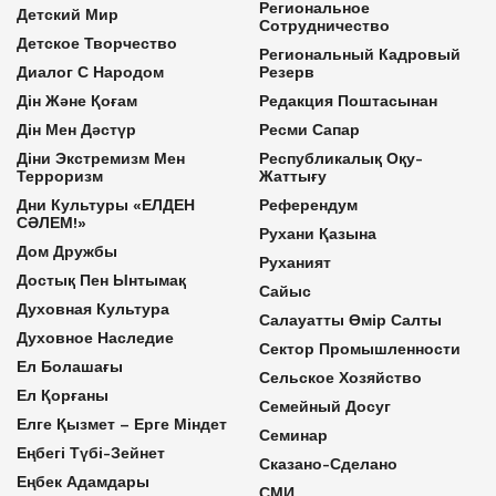
Региональное
Детский Мир
Сотрудничество
Детское Творчество
Региональный Кадровый
Диалог С Народом
Резерв
Дін Және Қоғам
Редакция Поштасынан
Дін Мен Дәстүр
Ресми Сапар
Діни Экстремизм Мен
Республикалық Оқу-
Терроризм
Жаттығу
Дни Культуры «ЕЛДЕН
Референдум
СӘЛЕМ!»
Рухани Қазына
Дом Дружбы
Руханият
Достық Пен Ынтымақ
Сайыс
Духовная Культура
Салауатты Өмір Салты
Духовное Наследие
Сектор Промышленности
Ел Болашағы
Сельское Хозяйство
Ел Қорғаны
Семейный Досуг
Елге Қызмет – Ерге Міндет
Семинар
Еңбегі Түбі-Зейнет
Сказано-Сделано
Еңбек Адамдары
СМИ