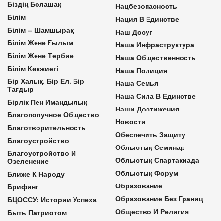
Біздің Болашақ
Нацбезопасность
Білім
Нация В Единстве
Білім – Шамшырақ
Наш Досуг
Білім Және Ғылым
Наша Инфраструктура
Білім Және Тәрбие
Наша Общественность
Білім Көкжиегі
Наша Полиция
Бір Халық. Бір Ел. Бір
Наша Семья
Тағдыр
Наша Сила В Единстве
Бірлік Пен Имандылық
Наши Достижения
Благополучное Общество
Новости
Благотворительность
Обеспечить Защиту
Благоустройство
Облыстық Семинар
Благоустройство И
Облыстық Спартакиада
Озеленение
Облыстық Форум
Ближе К Народу
Образование
Брифинг
Образование Без Границ
БЦОССУ: Истории Успеха
Общество И Религия
Быть Патриотом