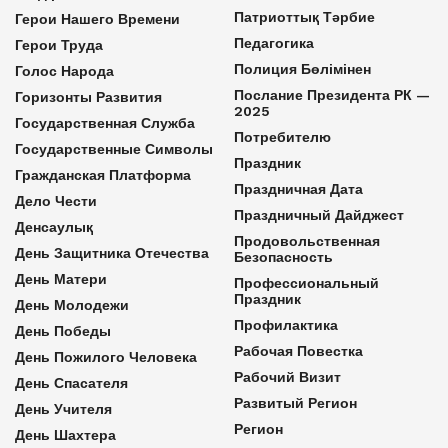
Патриоттық Тәрбие
Герои Нашего Времени
Педагогика
Герои Труда
Полиция Бөлімінен
Голос Народа
Послание Президента РК —
Горизонты Развития
2025
Государственная Служба
Потребителю
Государственные Символы
Праздник
Гражданская Платформа
Праздничная Дата
Дело Чести
Праздничный Дайджест
Денсаулық
Продовольственная
День Защитника Отечества
Безопасность
День Матери
Профессиональный
Праздник
День Молодежи
Профилактика
День Победы
Рабочая Повестка
День Пожилого Человека
Рабочий Визит
День Спасателя
Развитый Регион
День Учителя
Регион
День Шахтера