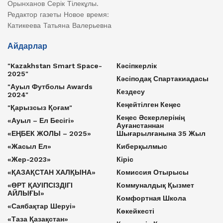
Орынханов Серік Тілекұлы.
Редактор газеты Новое время:
Катикеева Татьяна Валерьевна
Айдарлар
"Kazakhstan Smart Space-
Кәсіпкерлік
2025"
Кәсіподақ Спартакиадасы
"Ауыл Футболы Awards
Кездесу
2024"
Кеңейтілген Кеңес
"Қарызсыз Қоғам"
Кеңес Әскерлерінің
«Ауыл – Ел Бесігі»
Ауғанстаннан
«ЕҢБЕК ЖОЛЫ – 2025»
Шығарылғанына 35 Жыл
«Жасыл Ел»
Киберқылмыс
«Жер-2023»
Кіріс
«ҚАЗАҚСТАН ХАЛҚЫНА»
Комиссия Отырысы
«ӨРТ ҚАУІПСІЗДІГІ
Коммуналдық Қызмет
АЙЛЫҒЫ»
Комфортная Школа
«Саябақтар Шеруі»
Көкейкесті
«Таза Қазақстан»