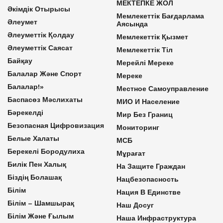
МЕКТЕПКЕ ЖОЛ
Әкімдік Отырысы
Мемлекеттік Бағдарлама
Әлеумет
Аясында
Әлеуметтік Қолдау
Мемлекеттік Қызмет
Әлеуметтік Саясат
Мемлекеттік Тіл
Байқау
Мерейлі Мереке
Балалар Және Спорт
Мереке
Балалар!»
Местное Самоуправление
Баспасөз Мәслихаты
МИО И Население
Бәрекелді
Мир Без Границ
Безопасная Цифровизация
Мониторинг
Белые Халаты
МСБ
Берекелі Бородулиха
Мұрағат
Билік Пен Халық
На Защите Граждан
Біздің Болашақ
Нацбезопасность
Білім
Нация В Единстве
Білім – Шамшырақ
Наш Досуг
Білім Және Ғылым
Наша Инфраструктура