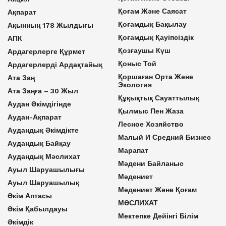
Қоғам Және Саясат
Ақпарат
Қоғамдық Бақылау
Ақынның 178 Жылдығы
Қоғамдық Қауіпсіздік
АПК
Қозғаушы Күш
Ардагерлерге Құрмет
Қоныс Той
Ардагерлерді Ардақтайық
Қоршаған Орта Және
Ата Заң
Экология
Ата Заңға – 30 Жыл
Құқықтық Сауаттылық
Аудан Әкімдігінде
Қылмыс Пен Жаза
Аудан-Ақпарат
Лесное Хозяйство
Аудандық Әкімдікте
Малый И Средний Бизнес
Аудандық Байқау
Марапат
Аудандық Мәслихат
Мәдени Байланыс
Ауыл Шаруашылығы
Мәдениет
Ауыл Шаруашылық
Мәдениет Және Қоғам
Әкім Аптасы
МӘСЛИХАТ
Әкім Қабылдауы
Мектепке Дейінгі Білім
Әкімдік