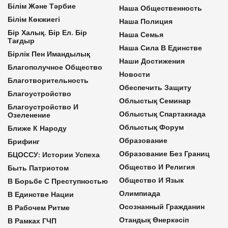
Білім Және Тәрбие
Наша Общественность
Білім Көкжиегі
Наша Полиция
Бір Халық. Бір Ел. Бір
Наша Семья
Тағдыр
Наша Сила В Единстве
Бірлік Пен Имандылық
Наши Достижения
Благополучное Общество
Новости
Благотворительность
Обеспечить Защиту
Благоустройство
Облыстық Семинар
Благоустройство И
Облыстық Спартакиада
Озеленение
Облыстық Форум
Ближе К Народу
Образование
Брифинг
Образование Без Границ
БЦОССУ: Истории Успеха
Общество И Религия
Быть Патриотом
Общество И Язык
В Борьбе С Преступностью
Олимпиада
В Единстве Нации
Осознанный Гражданин
В Рабочем Ритме
Отандық Өнеркәсіп
В Рамках ГЧП