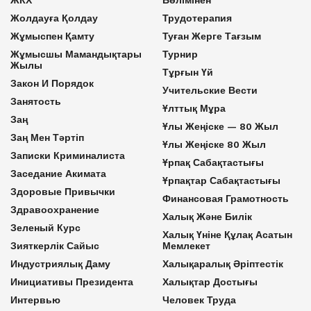
Жолдауға Қолдау
Трудотерапия
Жұмыспен Қамту
Туған Жерге Тағзым
Жұмысшы Мамандықтары
Турнир
Жылы
Тұрғын Үй
Закон И Порядок
Учительские Вести
Занятость
Ұлттық Мұра
Заң
Ұлы Жеңіске — 80 Жыл
Заң Мен Тәртіп
Ұлы Жеңіске 80 Жыл
Записки Криминалиста
Ұрпақ Сабақтастығы
Заседание Акимата
Ұрпақтар Сабақтастығы
Здоровые Привычки
Финансовая Грамотность
Здравоохранение
Халық Және Билік
Зеленый Курс
Халық Үніне Құлақ Асатын
Зияткерлік Сайыс
Мемлекет
Индустриялық Даму
Халықаралық Әріптестік
Инициативы Президента
Халықтар Достығы
Интервью
Человек Труда