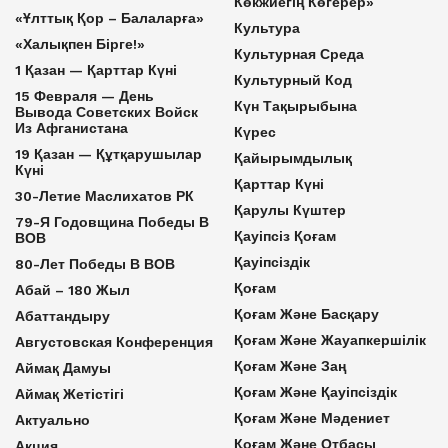
Көкжиегің Көгерер»
«Ұлттық Қор – Балаларға»
Культура
«Халықпен Бірге!»
Культурная Среда
1 Қазан — Қарттар Күні
Культурный Код
15 Февраля — День
Күн Тақырыбына
Вывода Советских Войск
Из Афганистана
Күрес
19 Қазан — Құтқарушылар
Қайырымдылық
Күні
Қарттар Күні
30-Летие Маслихатов РК
Қарулы Күштер
79-Я Годовщина Победы В
Қауіпсіз Қоғам
ВОВ
Қауіпсіздік
80-Лет Победы В ВОВ
Қоғам
Абай – 180 Жыл
Қоғам Және Басқару
Абаттандыру
Қоғам Және Жауапкершілік
Августовская Конференция
Қоғам Және Заң
Аймақ Дамуы
Қоғам Және Қауіпсіздік
Аймақ Жетістігі
Қоғам Және Мәдениет
Актуально
Қоғам Және Отбасы
Акция