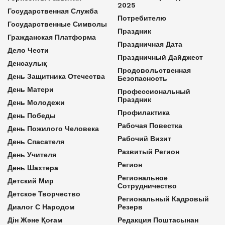
2025
Государственная Служба
Потребителю
Государственные Символы
Праздник
Гражданская Платформа
Праздничная Дата
Дело Чести
Праздничный Дайджест
Денсаулық
Продовольственная
День Защитника Отечества
Безопасность
День Матери
Профессиональный
Праздник
День Молодежи
Профилактика
День Победы
Рабочая Повестка
День Пожилого Человека
Рабочий Визит
День Спасателя
Развитый Регион
День Учителя
Регион
День Шахтера
Региональное
Детский Мир
Сотрудничество
Детское Творчество
Региональный Кадровый
Диалог С Народом
Резерв
Дін Және Қоғам
Редакция Поштасынан