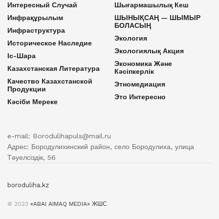
Интересный Случай
Шығармашылық Кеш
Инфрақұрылым
ШЫНЫҚСАҢ — ШЫМЫР
БОЛАСЫҢ
Инфраструктура
Экология
Историческое Наследие
Экологиялық Акция
Іс-Шара
Экономика Және
Казахстанская Литература
Кәсіпкерлік
Качество Казахстанской
Этномедиация
Продукции
Это Интересно
Кәсіби Мереке
e-mail: Borodulihapuls@mail.ru
Адрес: Бородулихинский район, село Бородулиха, улица
Тәуелсіздік, 56
boroduliha.kz
© 2023
«ABAI AIMAQ MEDIA» ЖШС
.