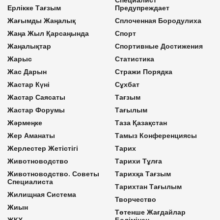
Ерлікке Тағзым
Предупреждает
Жағымды Жаңалық
Сплоченная Бородулиха
Жаңа Жыл Қарсаңында
Спорт
Жаңалықтар
Спортивные Достижения
Жарыс
Статистика
Жас Дарын
Стражи Порядка
Жастар Күні
Сұхбат
Жастар Саясаты
Тағзым
Жастар Форумы
Тағылым
Жәрмеңке
Таза Қазақстан
Жер Аманаты
Тамыз Конференциясы
Жерлестер Жетістігі
Тарих
Животноводство
Тарихи Тұлға
Животноводство. Советы
Тарихқа Тағзым
Специалиста
Тарихтан Тағылым
Жилищная Система
Творчество
Жиын
Төтенше Жағдайлар
ЖКХ
Бөлімінен