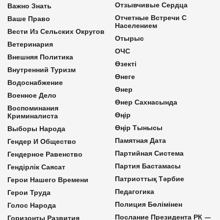
Отзывчивые Сердца
Важно Знать
Отчетные Встречи С
Ваше Право
Населением
Вести Из Сельских Округов
Отырыс
Ветеринария
ОЧС
Внешняя Политика
Өзекті
Внутренний Туризм
Өнеге
Водоснабжение
Өнер
Военное Дело
Өнер Сахнасында
Воспоминания
Өңір
Криминалиста
Өңір Тынысы
Выборы Народа
Памятная Дата
Гендер И Общество
Партийная Система
Гендерное Равенство
Партия Бастамасы
Гендірлік Саясат
Патриоттық Тәрбие
Герои Нашего Времени
Педагогика
Герои Труда
Полиция Бөлімінен
Голос Народа
Послание Президента РК —
Горизонты Развития