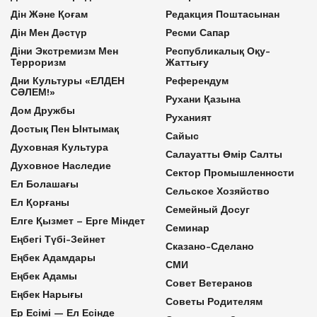
Дін Және Қоғам
Редакция Поштасынан
Дін Мен Дәстүр
Ресми Сапар
Діни Экстремизм Мен
Республикалық Оқу-
Терроризм
Жаттығу
Дни Культуры «ЕЛДЕН
Референдум
СӘЛЕМ!»
Рухани Қазына
Дом Дружбы
Руханият
Достық Пен Ынтымақ
Сайыс
Духовная Культура
Салауатты Өмір Салты
Духовное Наследие
Сектор Промышленности
Ел Болашағы
Сельское Хозяйство
Ел Қорғаны
Семейный Досуг
Елге Қызмет – Ерге Міндет
Семинар
Еңбегі Түбі-Зейнет
Сказано-Сделано
Еңбек Адамдары
СМИ
Еңбек Адамы
Совет Ветеранов
Еңбек Нарығы
Советы Родителям
Ер Есімі — Ел Есінде