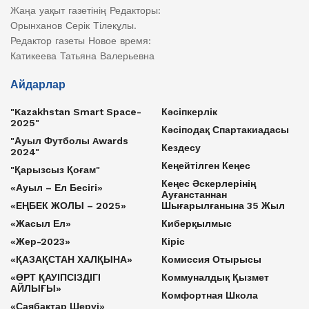
Жаңа уақыт газетінің Редакторы:
Орынханов Серік Тілекұлы.
Редактор газеты Новое время:
Катикеева Татьяна Валерьевна
Айдарлар
"Kazakhstan Smart Space-
Кәсіпкерлік
2025"
Кәсіподақ Спартакиадасы
"Ауыл Футболы Awards
Кездесу
2024"
Кеңейтілген Кеңес
"Қарызсыз Қоғам"
Кеңес Әскерлерінің
«Ауыл – Ел Бесігі»
Ауғанстаннан
«ЕҢБЕК ЖОЛЫ – 2025»
Шығарылғанына 35 Жыл
«Жасыл Ел»
Киберқылмыс
«Жер-2023»
Кіріс
«ҚАЗАҚСТАН ХАЛҚЫНА»
Комиссия Отырысы
«ӨРТ ҚАУІПСІЗДІГІ
Коммуналдық Қызмет
АЙЛЫҒЫ»
Комфортная Школа
«Саябақтар Шеруі»