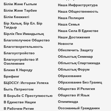
Білім Және Ғылым
Наша Инфраструктура
Білім Және Тәрбие
Наша Общественность
Білім Көкжиегі
Наша Полиция
Бір Халық. Бір Ел. Бір
Наша Семья
Тағдыр
Наша Сила В Единстве
Бірлік Пен Имандылық
Наши Достижения
Благополучное Общество
Новости
Благотворительность
Обеспечить Защиту
Благоустройство
Облыстық Семинар
Благоустройство И
Облыстық Спартакиада
Озеленение
Облыстық Форум
Ближе К Народу
Образование
Брифинг
Образование Без Границ
БЦОССУ: Истории Успеха
Общество И Религия
Быть Патриотом
Общество И Язык
В Борьбе С Преступностью
Олимпиада
В Единстве Нации
Осознанный Гражданин
В Рабочем Ритме