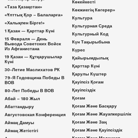
Көкейкесті
«Таза Қазақстан»
Көкжиегің Көгерер»
«Ұлттық Қор – Балаларға»
Культура
«Халықпен Бірге!»
Культурная Среда
1 Қазан — Қарттар Күні
Культурный Код
15 Февраля — День
Күн Тақырыбына
Вывода Советских Войск
Из Афганистана
Күрес
19 Қазан — Құтқарушылар
Қайырымдылық
Күні
Қарттар Күні
30-Летие Маслихатов РК
Қарулы Күштер
79-Я Годовщина Победы В
Қауіпсіз Қоғам
ВОВ
Қауіпсіздік
80-Лет Победы В ВОВ
Қоғам
Абай – 180 Жыл
Қоғам Және Басқару
Абаттандыру
Қоғам Және Жауапкершілік
Августовская Конференция
Қоғам Және Заң
Аймақ Дамуы
Қоғам Және Қауіпсіздік
Аймақ Жетістігі
Қоғам Және Мәдениет