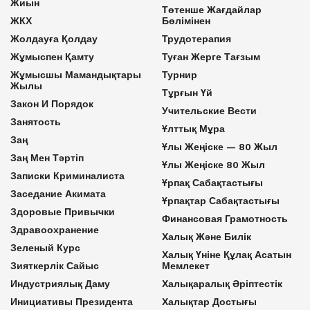
Жиын
Төтенше Жағдайлар
ЖКХ
Бөлімінен
Жолдауға Қолдау
Трудотерапия
Жұмыспен Қамту
Туған Жерге Тағзым
Жұмысшы Мамандықтары
Турнир
Жылы
Тұрғын Үй
Закон И Порядок
Учительские Вести
Занятость
Ұлттық Мұра
Заң
Ұлы Жеңіске — 80 Жыл
Заң Мен Тәртіп
Ұлы Жеңіске 80 Жыл
Записки Криминалиста
Ұрпақ Сабақтастығы
Заседание Акимата
Ұрпақтар Сабақтастығы
Здоровые Привычки
Финансовая Грамотность
Здравоохранение
Халық Және Билік
Зеленый Курс
Халық Үніне Құлақ Асатын
Зияткерлік Сайыс
Мемлекет
Индустриялық Даму
Халықаралық Әріптестік
Инициативы Президента
Халықтар Достығы