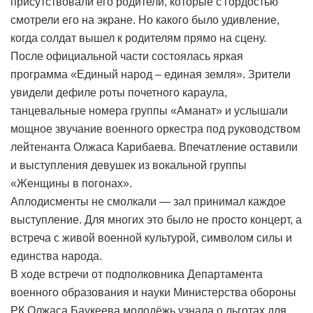
присутствовали его родители, которые с гордостью
смотрели его на экране. Но какого было удивление,
когда солдат вышел к родителям прямо на сцену.
После официальной части состоялась яркая
программа «Единый народ – единая земля». Зрители
увидели дефиле роты почетного караула,
танцевальные номера группы «Аманат» и услышали
мощное звучание военного оркестра под руководством
лейтенанта Олжаса Карибаева. Впечатление оставили
и выступления девушек из вокальной группы
«Женщины в погонах».
Аплодисменты не смолкали — зал принимал каждое
выступление. Для многих это было не просто концерт, а
встреча с живой военной культурой, символом силы и
единства народа.
В ходе встречи от подполковника Департамента
военного образования и науки Министерства обороны
РК Олжаса Баукеева молодёжь узнала о льготах для