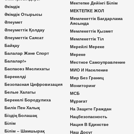
Мектепке Дейінгі Білім
Әкімдік
МЕКТЕПКЕ ЖОЛ
Әкімдік Отырысы
Мемлекеттік Бағдарлама
Әлеумет
Аясында
Әлеуметтік Қолдау
Мемлекеттік Қызмет
Әлеуметтік Саясат
Мемлекеттік Тіл
Байқау
Мерейлі Мереке
Балалар Және Спорт
Мереке
Балалар!»
Местное Самоуправление
Баспасөз Мәслихаты
МИО И Население
Бәрекелді
Мир Без Границ
Безопасная Цифровизация
Мониторинг
Белые Халаты
МСБ
Берекелі Бородулиха
Мұрағат
Билік Пен Халық
На Защите Граждан
Біздің Болашақ
Нацбезопасность
Білім
Нация В Единстве
Білім – Шамшырақ
Наш Досуг