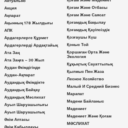
Актуально
Қоғам Және Отбасы
Акция
Қоғам Және Саясат
Ақпарат
Қоғамдық Бақылау
Ақынның 178 Жылдығы
Қоғамдық Қауіпсіздік
АПК
Қозғаушы Күш
Ардагерлерге Құрмет
Қоныс Той
Ардагерлерді Ардақтайық
Қоршаған Орта Және
Ата Заң
Экология
Ата Заңға – 30 Жыл
Құқықтық Сауаттылық
Аудан Әкімдігінде
Қылмыс Пен Жаза
Аудан-Ақпарат
Лесное Хозяйство
Аудандық Әкімдікте
Малый И Средний Бизнес
Аудандық Байқау
Марапат
Аудандық Мәслихат
Мәдени Байланыс
Ауыл Шаруашылығы
Мәдениет
Ауыл Шаруашылық
Мәдениет Және Қоғам
Әкім Аптасы
МӘСЛИХАТ
Әкім Қабылдауы