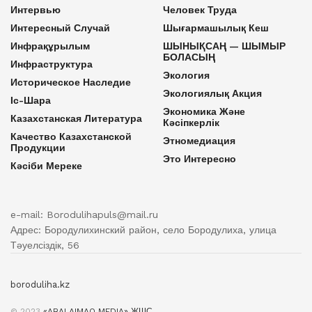
Интервью
Человек Труда
Интересный Случай
Шығармашылық Кеш
Инфрақұрылым
ШЫНЫҚСАҢ — ШЫМЫР
БОЛАСЫҢ
Инфраструктура
Экология
Историческое Наследие
Экологиялық Акция
Іс-Шара
Экономика Және
Казахстанская Литература
Кәсіпкерлік
Качество Казахстанской
Этномедиация
Продукции
Это Интересно
Кәсіби Мереке
e-mail: Borodulihapuls@mail.ru
Адрес: Бородулихинский район, село Бородулиха, улица
Тәуелсіздік, 56
boroduliha.kz
© 2023
«ABAI AIMAQ MEDIA» ЖШС
.