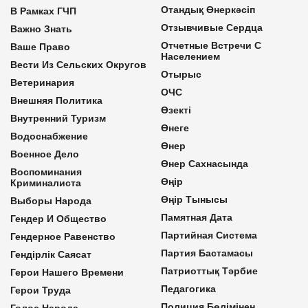
Отандық Өнеркәсіп
В Рамках ГЧП
Отзывчивые Сердца
Важно Знать
Отчетные Встречи С
Ваше Право
Населением
Вести Из Сельских Округов
Отырыс
Ветеринария
ОЧС
Внешняя Политика
Өзекті
Внутренний Туризм
Өнеге
Водоснабжение
Өнер
Военное Дело
Өнер Сахнасында
Воспоминания
Өңір
Криминалиста
Өңір Тынысы
Выборы Народа
Памятная Дата
Гендер И Общество
Партийная Система
Гендерное Равенство
Партия Бастамасы
Гендірлік Саясат
Патриоттық Тәрбие
Герои Нашего Времени
Педагогика
Герои Труда
Полиция Бөлімінен
Голос Народа