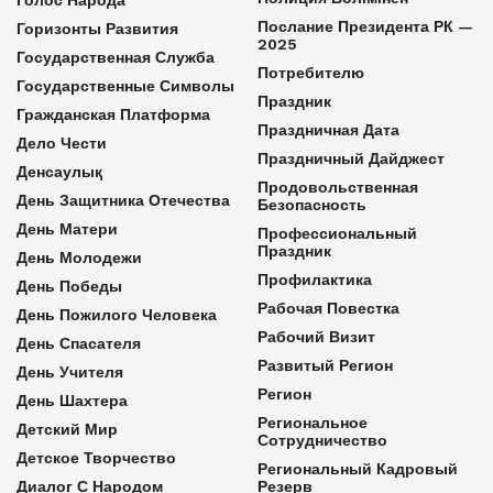
Послание Президента РК —
Горизонты Развития
2025
Государственная Служба
Потребителю
Государственные Символы
Праздник
Гражданская Платформа
Праздничная Дата
Дело Чести
Праздничный Дайджест
Денсаулық
Продовольственная
День Защитника Отечества
Безопасность
День Матери
Профессиональный
Праздник
День Молодежи
Профилактика
День Победы
Рабочая Повестка
День Пожилого Человека
Рабочий Визит
День Спасателя
Развитый Регион
День Учителя
Регион
День Шахтера
Региональное
Детский Мир
Сотрудничество
Детское Творчество
Региональный Кадровый
Диалог С Народом
Резерв