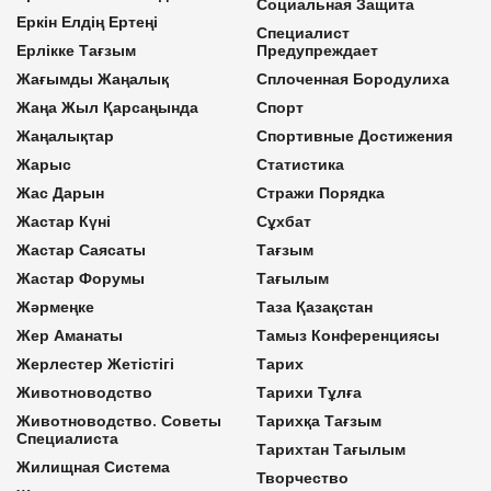
Социальная Защита
Еркін Елдің Ертеңі
Специалист
Ерлікке Тағзым
Предупреждает
Жағымды Жаңалық
Сплоченная Бородулиха
Жаңа Жыл Қарсаңында
Спорт
Жаңалықтар
Спортивные Достижения
Жарыс
Статистика
Жас Дарын
Стражи Порядка
Жастар Күні
Сұхбат
Жастар Саясаты
Тағзым
Жастар Форумы
Тағылым
Жәрмеңке
Таза Қазақстан
Жер Аманаты
Тамыз Конференциясы
Жерлестер Жетістігі
Тарих
Животноводство
Тарихи Тұлға
Животноводство. Советы
Тарихқа Тағзым
Специалиста
Тарихтан Тағылым
Жилищная Система
Творчество