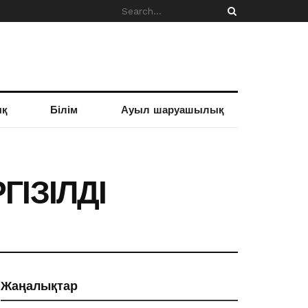
ық
Білім
Ауыл шаруашылық
ІЗІЛДІ
Жаңалықтар