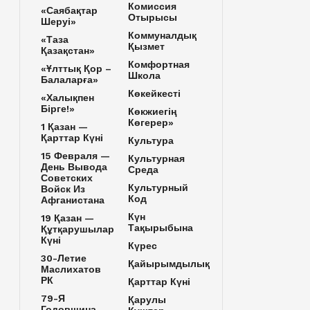
Комиссия
«Саябақтар
Отырысы
Шеруі»
Коммуналдық
«Таза
Қызмет
Қазақстан»
Комфортная
«Ұлттық Қор –
Школа
Балаларға»
Көкейкесті
«Халықпен
Бірге!»
Көкжиегің
Көгерер»
1 Қазан —
Қарттар Күні
Культура
15 Февраля —
Культурная
День Вывода
Среда
Советских
Культурный
Войск Из
Код
Афганистана
Күн
19 Қазан —
Тақырыбына
Құтқарушылар
Күні
Күрес
30-Летие
Қайырымдылық
Маслихатов
РК
Қарттар Күні
79-Я
Қарулы
Годовщина