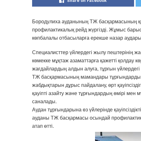
Share on Facebook
Бородулиха ауданының ТЖ басқармасының қы
профилактикалық рейд жүргізді. Жұмыс барыс
көпбалалы отбасыларға ерекше назар аудар
Специалисттер үйлердегі жылу пештерінің ж
көмекке мұқтаж азаматтарға қажетті қолдау 
жағдайлардың алдын алуға, тұрғын үйлердегі қ
ТЖ басқармасының мамандары тұрғындарды с
жабдықтарын дұрыс пайдалану, өрт қауіпсіздіг
қауіпті азайту және тұрғындардың өмірі мен 
саналады.
Аудан тұрғындарына өз үйлерінде қауіпсіздік
ауданы ТЖ басқармасы осындай профилактикал
атап өтті.