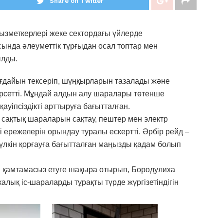
Share on Twitter
зметкерлері жеке сектордағы үйлерде
ында әлеуметтік тұрғыдан осал топтар мен
ылды.
ағдайын тексеріп, шұңқырларын тазалады және
көрсетті. Мұндай алдын алу шаралары төтенше
ауіпсіздікті арттыруға бағытталған.
ақтық шараларын сақтау, пештер мен электр
і ережелерін орындау туралы ескертті. Әрбір рейд –
мүлкін қорғауға бағытталған маңызды қадам болып
ті қамтамасыз етуге шақыра отырып, Бородулиха
ық іс-шараларды тұрақты түрде жүргізетіндігін