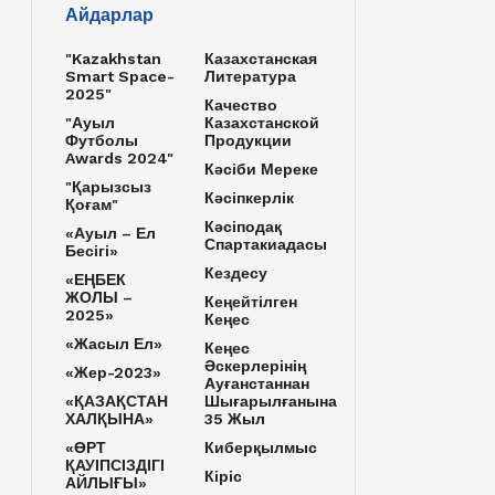
Айдарлар
"Kazakhstan
Казахстанская
Smart Space-
Литература
2025"
Качество
"Ауыл
Казахстанской
Футболы
Продукции
Awards 2024"
Кәсіби Мереке
"Қарызсыз
Кәсіпкерлік
Қоғам"
Кәсіподақ
«Ауыл – Ел
Спартакиадасы
Бесігі»
Кездесу
«ЕҢБЕК
ЖОЛЫ –
Кеңейтілген
2025»
Кеңес
«Жасыл Ел»
Кеңес
Әскерлерінің
«Жер-2023»
Ауғанстаннан
«ҚАЗАҚСТАН
Шығарылғанына
ХАЛҚЫНА»
35 Жыл
«ӨРТ
Киберқылмыс
ҚАУІПСІЗДІГІ
Кіріс
АЙЛЫҒЫ»