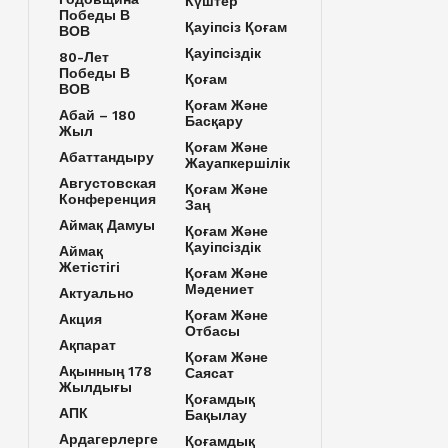
Күштер
Победы В
Қауіпсіз Қоғам
ВОВ
Қауіпсіздік
80-Лет
Победы В
Қоғам
ВОВ
Қоғам Және
Абай – 180
Басқару
Жыл
Қоғам Және
Абаттандыру
Жауапкершілік
Августовская
Қоғам Және
Конференция
Заң
Аймақ Дамуы
Қоғам Және
Қауіпсіздік
Аймақ
Жетістігі
Қоғам Және
Мәдениет
Актуально
Қоғам Және
Акция
Отбасы
Ақпарат
Қоғам Және
Ақынның 178
Саясат
Жылдығы
Қоғамдық
АПК
Бақылау
Ардагерлерге
Қоғамдық