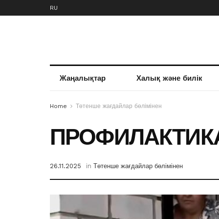
RU
Жаңалықтар
Халық және билік
Home
Төтенше жағдайлар бөлімінен
ПРОФИЛАКТИКА
26.11.2025
in
Төтенше жағдайлар бөлімінен