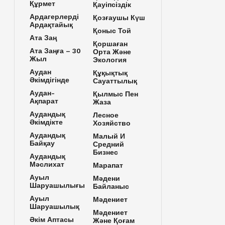
Құрмет
Қауіпсіздік
Ардагерлерді
Қозғаушы Күш
Ардақтайық
Қоныс Той
Ата Заң
Қоршаған
Ата Заңға – 30
Орта Және
Жыл
Экология
Аудан
Құқықтық
Әкімдігінде
Сауаттылық
Аудан-
Қылмыс Пен
Ақпарат
Жаза
Аудандық
Лесное
Әкімдікте
Хозяйство
Аудандық
Малый И
Байқау
Средний
Бизнес
Аудандық
Мәслихат
Марапат
Ауыл
Мәдени
Шаруашылығы
Байланыс
Ауыл
Мәдениет
Шаруашылық
Мәдениет
Әкім Аптасы
Және Қоғам