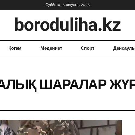
Суббота, 8 августа, 2026
boroduliha.kz
Қоғам
Мәдениет
Спорт
Денсаул
ЛЫҚ ШАРАЛАР ЖҮРГ