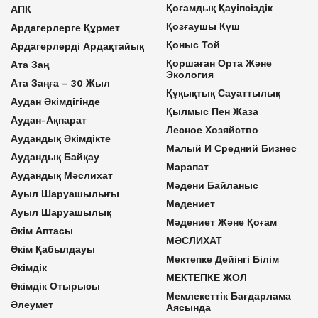
Қоғамдық Қауіпсіздік
АПК
Қозғаушы Күш
Ардагерлерге Құрмет
Қоныс Той
Ардагерлерді Ардақтайық
Қоршаған Орта Және
Ата Заң
Экология
Ата Заңға – 30 Жыл
Құқықтық Сауаттылық
Аудан Әкімдігінде
Қылмыс Пен Жаза
Аудан-Ақпарат
Лесное Хозяйство
Аудандық Әкімдікте
Малый И Средний Бизнес
Аудандық Байқау
Марапат
Аудандық Мәслихат
Мәдени Байланыс
Ауыл Шаруашылығы
Мәдениет
Ауыл Шаруашылық
Мәдениет Және Қоғам
Әкім Аптасы
МӘСЛИХАТ
Әкім Қабылдауы
Мектепке Дейінгі Білім
Әкімдік
МЕКТЕПКЕ ЖОЛ
Әкімдік Отырысы
Мемлекеттік Бағдарлама
Әлеумет
Аясында