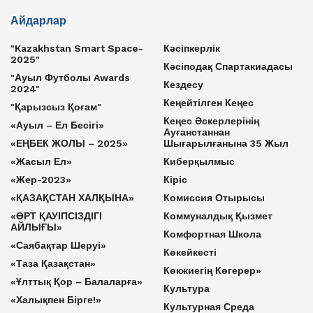
Айдарлар
"Kazakhstan Smart Space-
Кәсіпкерлік
2025"
Кәсіподақ Спартакиадасы
"Ауыл Футболы Awards
Кездесу
2024"
Кеңейтілген Кеңес
"Қарызсыз Қоғам"
Кеңес Әскерлерінің
«Ауыл – Ел Бесігі»
Ауғанстаннан
«ЕҢБЕК ЖОЛЫ – 2025»
Шығарылғанына 35 Жыл
«Жасыл Ел»
Киберқылмыс
«Жер-2023»
Кіріс
«ҚАЗАҚСТАН ХАЛҚЫНА»
Комиссия Отырысы
«ӨРТ ҚАУІПСІЗДІГІ
Коммуналдық Қызмет
АЙЛЫҒЫ»
Комфортная Школа
«Саябақтар Шеруі»
Көкейкесті
«Таза Қазақстан»
Көкжиегің Көгерер»
«Ұлттық Қор – Балаларға»
Культура
«Халықпен Бірге!»
Культурная Среда