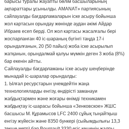
барысы туралы жауапты бөлім басшыларының
ақпараттары ұсынылды. AMANAT» партиясының
сайлауалды бағдарламаларын іске асыру бойынша
жол картасын орындау жөнінде аудан әкімі Айдар
Ибраев есеп берді. Ол жол картасы жасалғалы бері
жоспарланған 40 іс-шараның бүгінгі таңда 17-і
орындалғанын, 20 (50 пайыз) жоба іске асырылып
жатқанын, орындалмай қалуы мүмкін деген 3 жоба (8%)
бар екенін айтты.
Сайлауалды бағдарламаны іске асыру шеңберінде
мынадай іс-шаралар орындалды:
1. Ылғал ресурстарын үнемдейтін жаңа
технологияларды енгізу, өндірісті заманауи
жабдықтармен және жоғары өнімді техникамен
жабдықтау іс-шарасы бойынша «Зенковское» ЖШС
басшысы М. Құрамысов LFC 2400 сұйық тыңайтқыш
енгізу жүйесін және 8350 бункері (сыйымдылығы 13,3
текше метр) бар Bourgault 3330 егіс кешенін жалпы