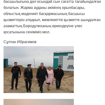
басшылығына дәл осындай сын сағатта тағайындалған
болатын. Жарма ауданы әкімінің орынбасары,
облыстық мәдениет басқармасының басшысы
қызметтерін атқарып, мемлекеттік қызметте шыңдалған
азаматтың Бородулиханың өркендеуіне үлес
қосатынына сеніміміз мол.
Сұлтан Ибрагимов