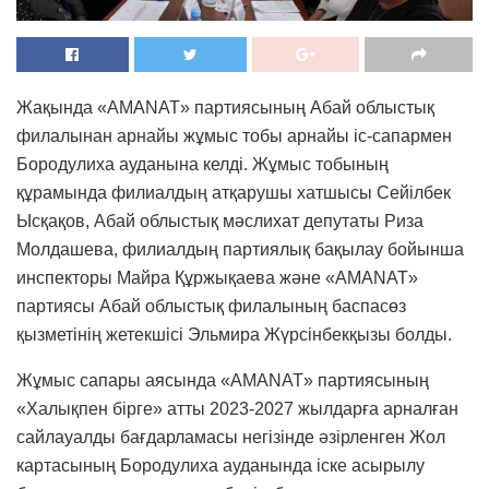
Жақында «AMANAT» партиясының Абай облыстық
филалынан арнайы жұмыс тобы арнайы іс-сапармен
Бородулиха ауданына келді. Жұмыс тобының
құрамында филиалдың атқарушы хатшысы Сейілбек
Ысқақов, Абай облыстық мәслихат депутаты Риза
Молдашева, филиалдың партиялық бақылау бойынша
инспекторы Майра Құржықаева және «AMANAT»
партиясы Абай облыстық филалының баспасөз
қызметінің жетекшісі Эльмира Жүрсінбекқызы болды.
Жұмыс сапары аясында «AMANAT» партиясының
«Халықпен бірге» атты 2023-2027 жылдарға арналған
сайлауалды бағдарламасы негізінде әзірленген Жол
картасының Бородулиха ауданында іске асырылу