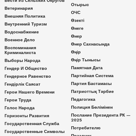
Вести Из Сельских Округов
Отырыс
Ветеринария
ОЧС
Внешняя Политика
Өзекті
Внутренний Туризм
Өнеге
Водоснабжение
Өнер
Военное Дело
Өнер Сахнасында
Воспоминания
Өңір
Криминалиста
Өңір Тынысы
Выборы Народа
Памятная Дата
Гендер И Общество
Партийная Система
Гендерное Равенство
Партия Бастамасы
Гендірлік Саясат
Патриоттық Тәрбие
Герои Нашего Времени
Педагогика
Герои Труда
Полиция Бөлімінен
Голос Народа
Послание Президента РК —
Горизонты Развития
2025
Государственная Служба
Потребителю
Государственные Символы
Праздник