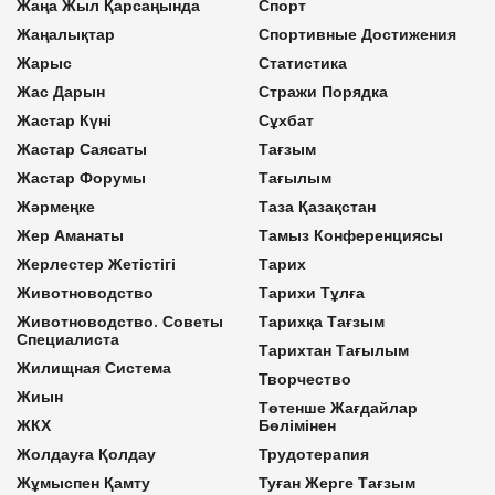
Жаңа Жыл Қарсаңында
Спорт
Жаңалықтар
Спортивные Достижения
Жарыс
Статистика
Жас Дарын
Стражи Порядка
Жастар Күні
Сұхбат
Жастар Саясаты
Тағзым
Жастар Форумы
Тағылым
Жәрмеңке
Таза Қазақстан
Жер Аманаты
Тамыз Конференциясы
Жерлестер Жетістігі
Тарих
Животноводство
Тарихи Тұлға
Животноводство. Советы
Тарихқа Тағзым
Специалиста
Тарихтан Тағылым
Жилищная Система
Творчество
Жиын
Төтенше Жағдайлар
ЖКХ
Бөлімінен
Жолдауға Қолдау
Трудотерапия
Жұмыспен Қамту
Туған Жерге Тағзым