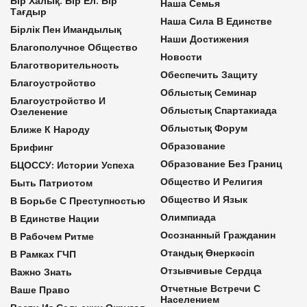
Бір Халық. Бір Ел. Бір
Наша Семья
Тағдыр
Наша Сила В Единстве
Бірлік Пен Имандылық
Наши Достижения
Благополучное Общество
Новости
Благотворительность
Обеспечить Защиту
Благоустройство
Облыстық Семинар
Благоустройство И
Облыстық Спартакиада
Озеленение
Облыстық Форум
Ближе К Народу
Образование
Брифинг
Образование Без Границ
БЦОССУ: Истории Успеха
Общество И Религия
Быть Патриотом
Общество И Язык
В Борьбе С Преступностью
Олимпиада
В Единстве Нации
Осознанный Гражданин
В Рабочем Ритме
Отандық Өнеркәсіп
В Рамках ГЧП
Отзывчивые Сердца
Важно Знать
Отчетные Встречи С
Ваше Право
Населением