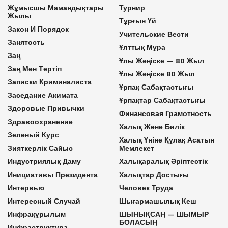
Жұмысшы Мамандықтары
Турнир
Жылы
Тұрғын Үй
Закон И Порядок
Учительские Вести
Занятость
Ұлттық Мұра
Заң
Ұлы Жеңіске — 80 Жыл
Заң Мен Тәртіп
Ұлы Жеңіске 80 Жыл
Записки Криминалиста
Ұрпақ Сабақтастығы
Заседание Акимата
Ұрпақтар Сабақтастығы
Здоровые Привычки
Финансовая Грамотность
Здравоохранение
Халық Және Билік
Зеленый Курс
Халық Үніне Құлақ Асатын
Зияткерлік Сайыс
Мемлекет
Индустриялық Даму
Халықаралық Әріптестік
Инициативы Президента
Халықтар Достығы
Интервью
Человек Труда
Интересный Случай
Шығармашылық Кеш
Инфрақұрылым
ШЫНЫҚСАҢ — ШЫМЫР
БОЛАСЫҢ
Инфраструктура