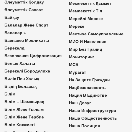
Әлеуметтік Қолдау
Мемлекеттік Қызмет
Әлеуметтік Саясат
Мемлекеттік Тіл
Байқау
Мерейлі Мереке
Балалар Және Спорт
Мереке
Балалар!»
Местное Самоуправление
Баспасөз Мәслихаты
МИО И Население
Бәрекелді
Мир Без Границ
Безопасная Цифровизация
Мониторинг
Белые Халаты
МСБ
Берекелі Бородулиха
Мұрағат
Билік Пен Халық
На Защите Граждан
Біздің Болашақ
Нацбезопасность
Білім
Нация В Единстве
Білім – Шамшырақ
Наш Досуг
Білім Және Ғылым
Наша Инфраструктура
Білім Және Тәрбие
Наша Общественность
Білім Көкжиегі
Наша Полиция