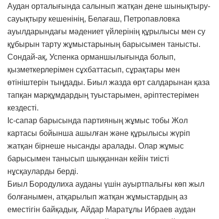
Аудан орталығында салынып жатқан дене шынықтыру-
сауықтыру кешенінің, Белағаш, Петропавловка
ауылдарындағы мәдениет үйлерінің құрылысы мен су
құбырын тарту жұмыстарының барысымен танысты.
Сондай-ақ, Успенка орманшылығында болып,
қызметкерлерімен сұхбаттасып, сұрақтары мен
өтініштерін тыңдады. Биыл жазда өрт салдарынан қаза
тапқан марқұмдардың туыстарымен, әріптестерімен
кездесті.
Іс-сапар барысында партияның жұмыс тобы Жол
картасы бойынша ашылған және құрылысы жүріп
жатқан бірнеше нысанды аралады. Олар жұмыс
барысымен танысып шыққаннан кейін тиісті
нұсқауларды берді.
Биыл Бородулиха ауданы үшін ауыртпалығы көп жыл
болғанымен, атқарылып жатқан жұмыстардың аз
еместігін байқадық. Айдар Маратұлы Ибраев аудан