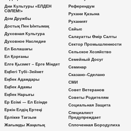
Дни Культуры «ЕЛДЕН
Референдум
СӘЛЕМ!»
Рухани Қазына
Дом Дружбы
Руханият
Достық Пен Ынтымақ
Сайыс
Духовная Культура
Салауатты Өмір Салты
Духовное Наследие
Сектор Промышленности
Ел Болашағы
Сельское Хозяйство
Ел Қорғаны
Семейный Досуг
Елге Қызмет – Ерге Міндет
Семинар
Еңбегі Түбі-Зейнет
Сказано-Сделано
Еңбек Адамдары
СМИ
Еңбек Адамы
Совет Ветеранов
Еңбек Нарығы
Советы Родителям
Ер Есімі — Ел Есінде
Социальная Защита
Еркін Елдің Ертеңі
Специалист
Ерлікке Тағзым
Предупреждает
Жағымды Жаңалық
Сплоченная Бородулиха