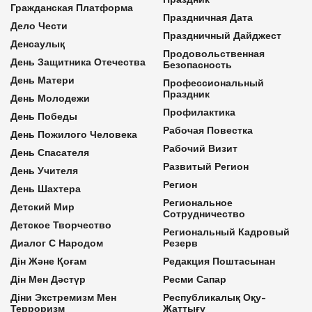
Гражданская Платформа
Праздничная Дата
Дело Чести
Праздничный Дайджест
Денсаулық
Продовольственная
День Защитника Отечества
Безопасность
День Матери
Профессиональный
Праздник
День Молодежи
Профилактика
День Победы
Рабочая Повестка
День Пожилого Человека
Рабочий Визит
День Спасателя
Развитый Регион
День Учителя
Регион
День Шахтера
Региональное
Детский Мир
Сотрудничество
Детское Творчество
Региональный Кадровый
Диалог С Народом
Резерв
Дін Және Қоғам
Редакция Поштасынан
Дін Мен Дәстүр
Ресми Сапар
Діни Экстремизм Мен
Республикалық Оқу-
Терроризм
Жаттығу