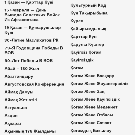
1 Қазан — Қарттар Күні
Культурный Код
15 Февраля — День
Күн Тақырыбына
Вывода Советских Войск
Из Афганистана
Күрес
19 Қазан — Құтқарушылар
Қайырымдылық
Күні
Қарттар Күні
30-Летие Маслихатов РК
Қарулы Күштер
79-Я Годовщина Победы В
Қауіпсіз Қоғам
ВОВ
Қауіпсіздік
80-Лет Победы В ВОВ
Қоғам
Абай – 180 Жыл
Қоғам Және Басқару
Абаттандыру
Қоғам Және Жауапкершілік
Августовская Конференция
Қоғам Және Заң
Аймақ Дамуы
Қоғам Және Қауіпсіздік
Аймақ Жетістігі
Қоғам Және Мәдениет
Актуально
Қоғам Және Отбасы
Акция
Қоғам Және Саясат
Ақпарат
Қоғамдық Бақылау
Ақынның 178 Жылдығы