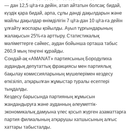
— дан 12,5 ц/га-ға дейін, атап айтатын болсақ: бидай,
күздік қара бидай, арпа, сұлы дәнді дақылдарын және
майлы дақылдар өнімділігін 7 ц/га-дан 10 ц/га-ға дейін
ұлғайту жоспары қойылды. Ауыл тұрғындарының
жалақысын 25%-ға арттыру. Статистикалық
мәліметтерге сәйкес, аудан бойынша орташа табыс
260,9 мың теңгені құрайды.
Сондай-ақ «AMANAT» партиясының Бородулиха
аудандық депутаттық фракциясы мен партиялық
бақылау комиссияларының мүшелерімен кездесу
өткізіліп, атқарылған жұмыстар туралы есептері
тыңдалды.
Кездесу барысында партияның жұмысын
жандандыруға және ауданның әлеуметтік-
экономикалық дамуына үлес қосып жүрген азаматтарға
партия филиалының атқарушы хатшысының алғыс
хаттары табысталды.