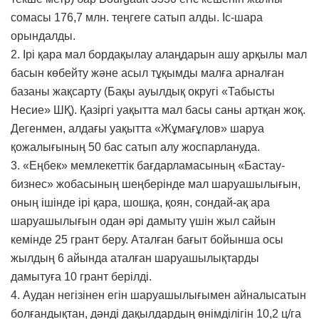
сомасы 176,7 млн. теңгеге сатып алды. Іс-шара
орындалды.
2. Ірі қара мал бордақылау алаңдарын ашу арқылы мал
басын көбейту және асыл тұқымды малға арналған
базаны жақсарту (Бақы ауылдық округі «Табысты
Несие» ШҚ). Қазіргі уақытта мал басы саны артқан жоқ.
Дегенмен, алдағы уақытта «Жұмағұлов» шаруа
қожалығының 50 бас сатып алу жоспарлануда.
3. «Еңбек» мемлекеттік бағдарламасының «Бастау-
бизнес» жобасының шеңберінде мал шаруашылығын,
оның ішінде ірі қара, шошқа, қоян, сондай-ақ ара
шаруашылығын одан әрі дамыту үшін жыл сайын
кемінде 25 грант беру. Аталған бағыт бойынша осы
жылдың 6 айында аталған шаруашылықтарды
дамытуға 10 грант берілді.
4. Аудан негізінен егін шаруашылығымен айналысатын
болғандықтан, дәнді дақылдардың өнімділігін 10,2 ц/га