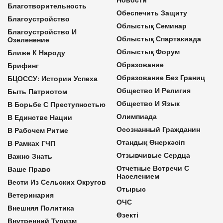
Благотворительность
Обеспечить Защиту
Благоустройство
Облыстық Семинар
Благоустройство И
Облыстық Спартакиада
Озеленение
Облыстық Форум
Ближе К Народу
Образование
Брифинг
Образование Без Границ
БЦОССУ: Истории Успеха
Общество И Религия
Быть Патриотом
Общество И Язык
В Борьбе С Преступностью
Олимпиада
В Единстве Нации
Осознанный Гражданин
В Рабочем Ритме
Отандық Өнеркәсіп
В Рамках ГЧП
Отзывчивые Сердца
Важно Знать
Отчетные Встречи С
Ваше Право
Населением
Вести Из Сельских Округов
Отырыс
Ветеринария
ОЧС
Внешняя Политика
Өзекті
Внутренний Туризм