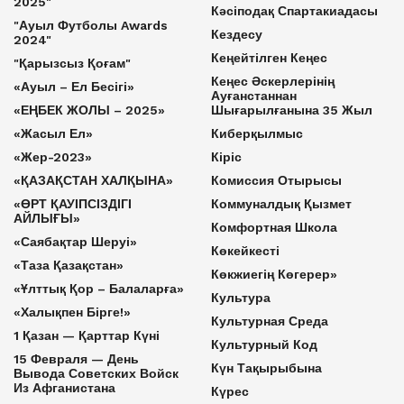
2025"
Кәсіподақ Спартакиадасы
"Ауыл Футболы Awards
Кездесу
2024"
Кеңейтілген Кеңес
"Қарызсыз Қоғам"
Кеңес Әскерлерінің
«Ауыл – Ел Бесігі»
Ауғанстаннан
«ЕҢБЕК ЖОЛЫ – 2025»
Шығарылғанына 35 Жыл
«Жасыл Ел»
Киберқылмыс
«Жер-2023»
Кіріс
«ҚАЗАҚСТАН ХАЛҚЫНА»
Комиссия Отырысы
«ӨРТ ҚАУІПСІЗДІГІ
Коммуналдық Қызмет
АЙЛЫҒЫ»
Комфортная Школа
«Саябақтар Шеруі»
Көкейкесті
«Таза Қазақстан»
Көкжиегің Көгерер»
«Ұлттық Қор – Балаларға»
Культура
«Халықпен Бірге!»
Культурная Среда
1 Қазан — Қарттар Күні
Культурный Код
15 Февраля — День
Күн Тақырыбына
Вывода Советских Войск
Из Афганистана
Күрес