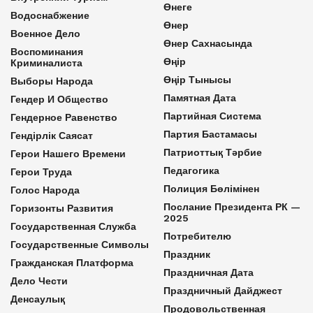
Өнеге
Водоснабжение
Өнер
Военное Дело
Өнер Сахнасында
Воспоминания
Өңір
Криминалиста
Өңір Тынысы
Выборы Народа
Памятная Дата
Гендер И Общество
Партийная Система
Гендерное Равенство
Партия Бастамасы
Гендірлік Саясат
Патриоттық Тәрбие
Герои Нашего Времени
Педагогика
Герои Труда
Полиция Бөлімінен
Голос Народа
Послание Президента РК —
Горизонты Развития
2025
Государственная Служба
Потребителю
Государственные Символы
Праздник
Гражданская Платформа
Праздничная Дата
Дело Чести
Праздничный Дайджест
Денсаулық
Продовольственная