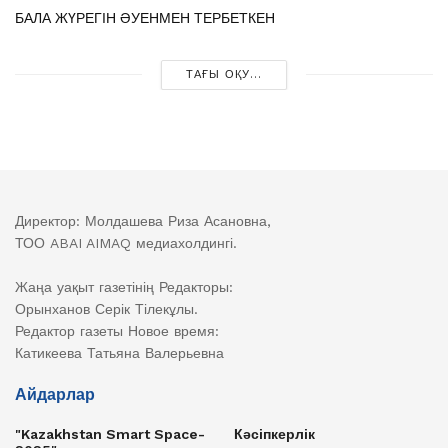
БАЛА ЖҮРЕГІН ӘУЕНМЕН ТЕРБЕТКЕН
ТАҒЫ ОҚУ...
Директор: Молдашева Риза Асановна,
ТОО ABAI AIMAQ медиахолдингі.
Жаңа уақыт газетінің Редакторы:
Орынханов Серік Тілекұлы.
Редактор газеты Новое время:
Катикеева Татьяна Валерьевна
Айдарлар
"Kazakhstan Smart Space-
Кәсіпкерлік