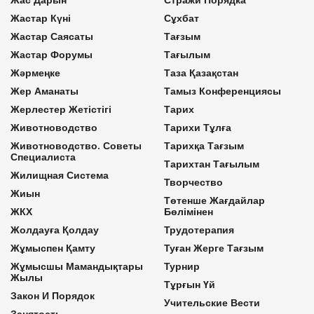
Жастар Күні
Сұхбат
Жастар Саясаты
Тағзым
Жастар Форумы
Тағылым
Жәрмеңке
Таза Қазақстан
Жер Аманаты
Тамыз Конференциясы
Жерлестер Жетістігі
Тарих
Животноводство
Тарихи Тұлға
Животноводство. Советы
Тарихқа Тағзым
Специалиста
Тарихтан Тағылым
Жилищная Система
Творчество
Жиын
Төтенше Жағдайлар
ЖКХ
Бөлімінен
Жолдауға Қолдау
Трудотерапия
Жұмыспен Қамту
Туған Жерге Тағзым
Жұмысшы Мамандықтары
Турнир
Жылы
Тұрғын Үй
Закон И Порядок
Учительские Вести
Занятость