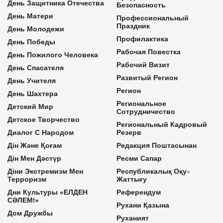
День Защитника Отечества
Безопасность
День Матери
Профессиональный
Праздник
День Молодежи
Профилактика
День Победы
Рабочая Повестка
День Пожилого Человека
Рабочий Визит
День Спасателя
Развитый Регион
День Учителя
Регион
День Шахтера
Региональное
Детский Мир
Сотрудничество
Детское Творчество
Региональный Кадровый
Диалог С Народом
Резерв
Дін Және Қоғам
Редакция Поштасынан
Дін Мен Дәстүр
Ресми Сапар
Діни Экстремизм Мен
Республикалық Оқу-
Терроризм
Жаттығу
Дни Культуры «ЕЛДЕН
Референдум
СӘЛЕМ!»
Рухани Қазына
Дом Дружбы
Руханият