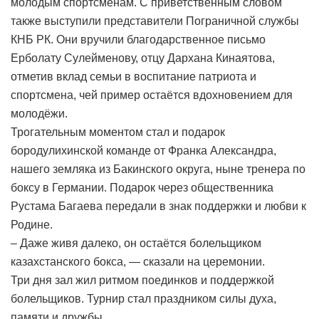
молодым спортсменам. С приветственным словом
также выступили представители Пограничной службы
КНБ РК. Они вручили благодарственное письмо
Ерболату Сулейменову, отцу Дархана Кинаятова,
отметив вклад семьи в воспитание патриота и
спортсмена, чей пример остаётся вдохновением для
молодёжи.
Трогательным моментом стал и подарок
бородулихинской команде от Франка Александра,
нашего земляка из Бакинского округа, ныне тренера по
боксу в Германии. Подарок через общественника
Рустама Багаева передали в знак поддержки и любви к
Родине.
– Даже живя далеко, он остаётся болельщиком
казахстанского бокса, — сказали на церемонии.
Три дня зал жил ритмом поединков и поддержкой
болельщиков. Турнир стал праздником силы духа,
памяти и дружбы.