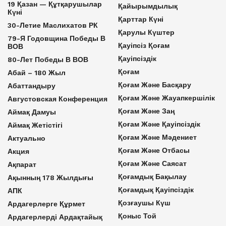
19 Қазан — Құтқарушылар
Қайырымдылық
Күні
Қарттар Күні
30-Летие Маслихатов РК
Қарулы Күштер
79-Я Годовщина Победы В
Қауіпсіз Қоғам
ВОВ
Қауіпсіздік
80-Лет Победы В ВОВ
Қоғам
Абай – 180 Жыл
Қоғам Және Басқару
Абаттандыру
Қоғам Және Жауапкершілік
Августовская Конференция
Қоғам Және Заң
Аймақ Дамуы
Қоғам Және Қауіпсіздік
Аймақ Жетістігі
Қоғам Және Мәдениет
Актуально
Қоғам Және Отбасы
Акция
Қоғам Және Саясат
Ақпарат
Қоғамдық Бақылау
Ақынның 178 Жылдығы
Қоғамдық Қауіпсіздік
АПК
Қозғаушы Күш
Ардагерлерге Құрмет
Қоныс Той
Ардагерлерді Ардақтайық