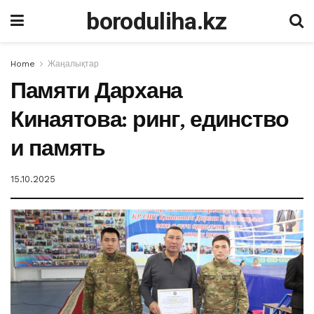
boroduliha.kz
Home
Жаңалықтар
Памяти Дархана
Кинаятова: ринг, единство
и память
15.10.2025