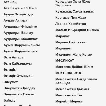
Қоршаған Орта Және
Ата Заң
Экология
Ата Заңға – 30 Жыл
Құқықтық Сауаттылық
Аудан Әкімдігінде
Қылмыс Пен Жаза
Аудан-Ақпарат
Лесное Хозяйство
Аудандық Әкімдікте
Малый И Средний Бизнес
Аудандық Байқау
Марапат
Аудандық Мәслихат
Мәдени Байланыс
Ауыл Шаруашылығы
Мәдениет
Ауыл Шаруашылық
Мәдениет Және Қоғам
Әкім Аптасы
МӘСЛИХАТ
Әкім Қабылдауы
Мектепке Дейінгі Білім
Әкімдік
МЕКТЕПКЕ ЖОЛ
Әкімдік Отырысы
Мемлекеттік Бағдарлама
Әлеумет
Аясында
Әлеуметтік Қолдау
Мемлекеттік Қызмет
Әлеуметтік Саясат
Мемлекеттік Тіл
Байқау
Мерейлі Мереке