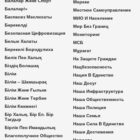
Балалар Және Спорт
Мереке
Балалар!»
Местное Самоуправление
Баспасөз Мәслихаты
МИО И Население
Бәрекелді
Мир Без Границ
Безопасная Цифровизация
Мониторинг
Белые Халаты
МСБ
Берекелі Бородулиха
Мұрағат
Билік Пен Халық
На Защите Граждан
Біздің Болашақ
Нацбезопасность
Білім
Нация В Единстве
Білім – Шамшырақ
Наш Досуг
Білім Және Ғылым
Наша Инфраструктура
Білім Және Тәрбие
Наша Общественность
Білім Көкжиегі
Наша Полиция
Бір Халық. Бір Ел. Бір
Наша Семья
Тағдыр
Наша Сила В Единстве
Бірлік Пен Имандылық
Наши Достижения
Благополучное Общество
Новости