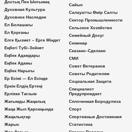
Достық Пен Ынтымақ
Сайыс
Духовная Культура
Салауатты Өмір Салты
Духовное Наследие
Сектор Промышленности
Ел Болашағы
Сельское Хозяйство
Ел Қорғаны
Семейный Досуг
Елге Қызмет – Ерге Міндет
Семинар
Еңбегі Түбі-Зейнет
Сказано-Сделано
Еңбек Адамдары
СМИ
Еңбек Адамы
Совет Ветеранов
Еңбек Нарығы
Советы Родителям
Ер Есімі — Ел Есінде
Социальная Защита
Еркін Елдің Ертеңі
Специалист
Ерлікке Тағзым
Предупреждает
Жағымды Жаңалық
Сплоченная Бородулиха
Жаңа Жыл Қарсаңында
Спорт
Жаңалықтар
Спортивные Достижения
Жарыс
Статистика
Жас Дарын
Стражи Порядка