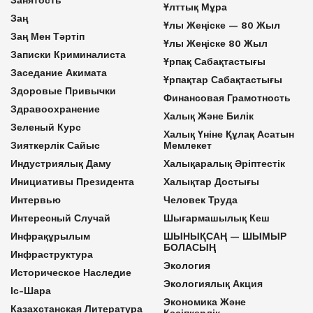
Ұлттық Мұра
Заң
Ұлы Жеңіске — 80 Жыл
Заң Мен Тәртіп
Ұлы Жеңіске 80 Жыл
Записки Криминалиста
Ұрпақ Сабақтастығы
Заседание Акимата
Ұрпақтар Сабақтастығы
Здоровые Привычки
Финансовая Грамотность
Здравоохранение
Халық Және Билік
Зеленый Курс
Халық Үніне Құлақ Асатын
Зияткерлік Сайыс
Мемлекет
Индустриялық Даму
Халықаралық Әріптестік
Инициативы Президента
Халықтар Достығы
Интервью
Человек Труда
Интересный Случай
Шығармашылық Кеш
Инфрақұрылым
ШЫНЫҚСАҢ — ШЫМЫР
БОЛАСЫҢ
Инфраструктура
Экология
Историческое Наследие
Экологиялық Акция
Іс-Шара
Экономика Және
Казахстанская Литература
Кәсіпкерлік