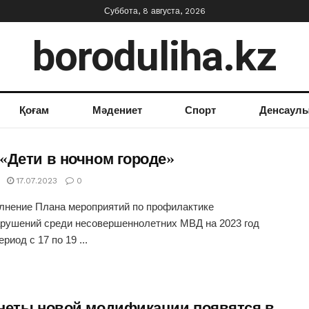
Суббота, 8 августа, 2026
boroduliha.kz
Қоғам
Мәдениет
Спорт
Денсаул
«Дети в ночном городе»
17.07.2023
0
лнение Плана мероприятий по профилактике
рушений среди несовершеннолетних МВД на 2023 год
период с 17 по 19 ...
неты новой модификации появятся в