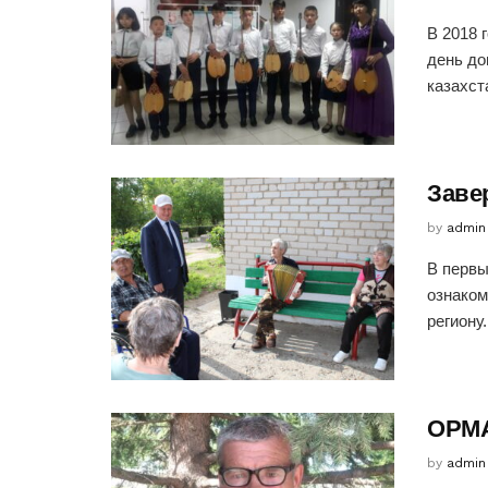
В 2018 
день до
казахст
Заве
by
admin
В первы
ознаком
региону
ОРМА
by
admin