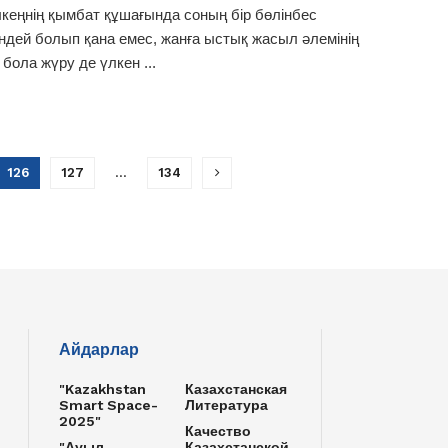
лкеңнің қымбат құшағында соның бір бөлінбес
ндей болып қана емес, жанға ыстық жасыл әлемінің
 бола жүру де үлкен ...
126
127
…
134
Айдарлар
"Kazakhstan
Казахстанская
Smart Space-
Литература
2025"
Качество
"Ауыл
Казахстанской