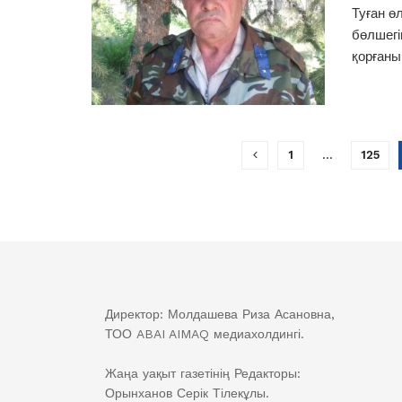
Туған ө
бөлшегі
қорғаны
1
…
125
Директор: Молдашева Риза Асановна,
ТОО ABAI AIMAQ медиахолдингі.
Жаңа уақыт газетінің Редакторы:
Орынханов Серік Тілекұлы.