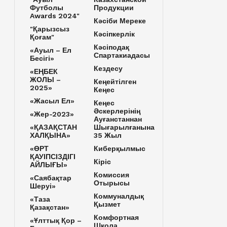
Футболы
Продукции
Awards 2024"
Кәсіби Мереке
"Қарызсыз
Кәсіпкерлік
Қоғам"
Кәсіподақ
«Ауыл – Ел
Спартакиадасы
Бесігі»
Кездесу
«ЕҢБЕК
ЖОЛЫ –
Кеңейтілген
2025»
Кеңес
«Жасыл Ел»
Кеңес
Әскерлерінің
«Жер-2023»
Ауғанстаннан
«ҚАЗАҚСТАН
Шығарылғанына
ХАЛҚЫНА»
35 Жыл
«ӨРТ
Киберқылмыс
ҚАУІПСІЗДІГІ
Кіріс
АЙЛЫҒЫ»
Комиссия
«Саябақтар
Отырысы
Шеруі»
Коммуналдық
«Таза
Қызмет
Қазақстан»
Комфортная
«Ұлттық Қор –
Школа