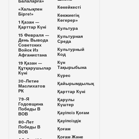
Балаларға»
Көкейкесті
«Халықпен
Бірге!»
Көкжиегің
Көгерер»
1 Қазан —
Қарттар Күні
Культура
15 Февраля —
Культурная
День Вывода
Среда
Советских
Культурный
Войск Из
Код
Афганистана
Күн
19 Қазан —
Тақырыбына
Құтқарушылар
Күні
Күрес
30-Летие
Қайырымдылық
Маслихатов
РК
Қарттар Күні
79-Я
Қарулы
Годовщина
Күштер
Победы В
Қауіпсіз Қоғам
ВОВ
Қауіпсіздік
80-Лет
Победы В
Қоғам
ВОВ
Қоғам Және