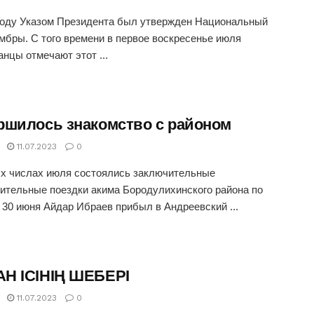
году Указом Президента был утвержден Национальный
мбры. С того времени в первое воскресенье июля
анцы отмечают этот ...
ршилось знакомство с районом
11.07.2023
0
х числах июля состоялись заключительные
ительные поездки акима Бородулихинского района по
. 30 июня Айдар Ибраев прибыл в Андреевский ...
Н ІСІНІҢ ШЕБЕРІ
11.07.2023
0