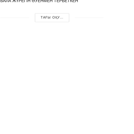
БАЛА ЖҮРЕГІН ӘУЕНМЕН ТЕРБЕТКЕН
ТАҒЫ ОҚУ...