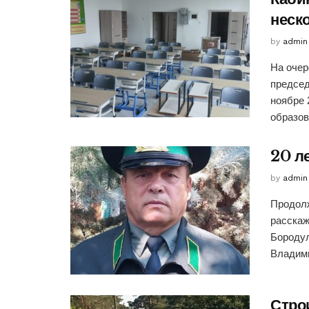
неск
by
admin
На очер
предсе
ноябре 
образова
20 л
by
admin
Продолж
расскаж
Бороду
Владими
Стро