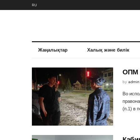
RU
Жаңалықтар
Халық және билік
ОПМ 
by
admin
Во испо
правона
(п.1) в 
Каби