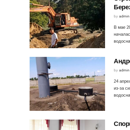
Бере
by
admin
В мае 2
началас
водосна
Андр
by
admin
24 апре
из-за с
водосна
Спор