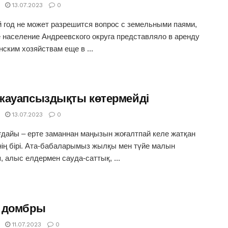
13.07.2023
0
 год не может разрешится вопрос с земельными паями,
 население Андреевского округа представляло в аренду
нским хозяйствам еще в ...
жауапсыздықты көтермейді
13.07.2023
0
дайы – ерте заманнан маңызын жоғалтпай келе жатқан
ің бірі. Ата-бабаларымыз жылқы мен түйе малын
п, алыс елдермен сауда-саттық, ...
 домбры
11.07.2023
0