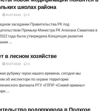
ольких школах района
13.07.2023
0
едном заседании Правительства РК под
дательством Премьер-Министра РК Алихана Смаилова в
2022 года была утверждена Концепция развития
ния ...
ет в лесном хозяйстве
13.07.2023
0
ая рубрику герои нашего времени, сегодня мы
ем об инспекторе по охране территории
лихинского филиала РГУ «ГЛПР «Семей орманы»
ре ...
ительство водопровода в Подхозе