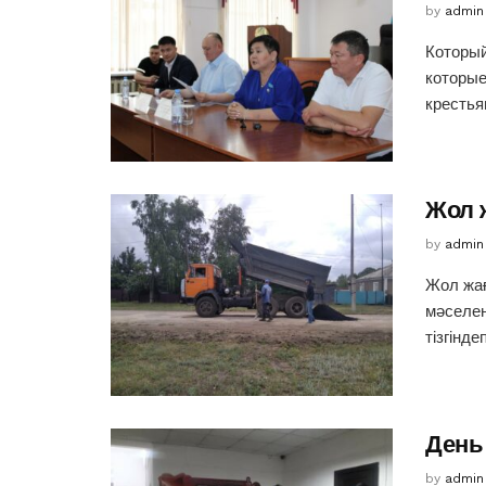
by
admin
Который
которые
крестья
Жол 
by
admin
Жол жағ
мәселен
тізгінде
День
by
admin