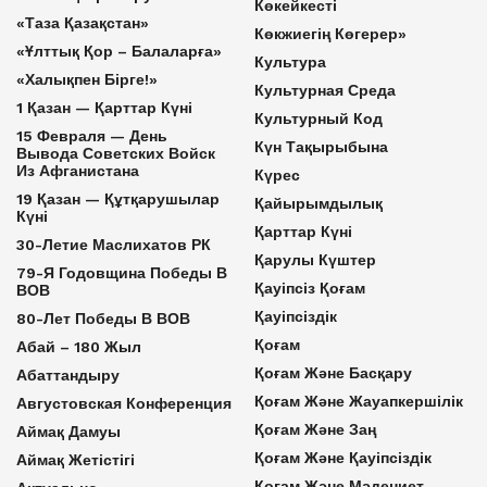
Көкейкесті
«Таза Қазақстан»
Көкжиегің Көгерер»
«Ұлттық Қор – Балаларға»
Культура
«Халықпен Бірге!»
Культурная Среда
1 Қазан — Қарттар Күні
Культурный Код
15 Февраля — День
Күн Тақырыбына
Вывода Советских Войск
Из Афганистана
Күрес
19 Қазан — Құтқарушылар
Қайырымдылық
Күні
Қарттар Күні
30-Летие Маслихатов РК
Қарулы Күштер
79-Я Годовщина Победы В
Қауіпсіз Қоғам
ВОВ
Қауіпсіздік
80-Лет Победы В ВОВ
Қоғам
Абай – 180 Жыл
Қоғам Және Басқару
Абаттандыру
Қоғам Және Жауапкершілік
Августовская Конференция
Қоғам Және Заң
Аймақ Дамуы
Қоғам Және Қауіпсіздік
Аймақ Жетістігі
Қоғам Және Мәдениет