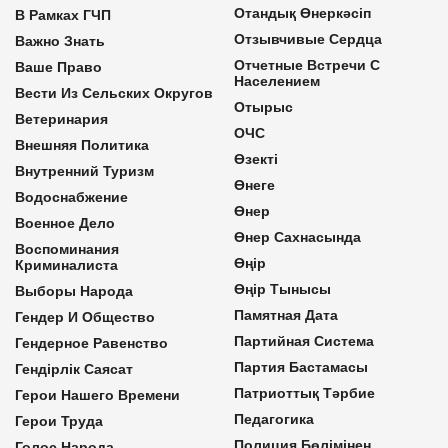
Отандық Өнеркәсіп
В Рамках ГЧП
Отзывчивые Сердца
Важно Знать
Отчетные Встречи С
Ваше Право
Населением
Вести Из Сельских Округов
Отырыс
Ветеринария
ОЧС
Внешняя Политика
Өзекті
Внутренний Туризм
Өнеге
Водоснабжение
Өнер
Военное Дело
Өнер Сахнасында
Воспоминания
Өңір
Криминалиста
Өңір Тынысы
Выборы Народа
Памятная Дата
Гендер И Общество
Партийная Система
Гендерное Равенство
Партия Бастамасы
Гендірлік Саясат
Патриоттық Тәрбие
Герои Нашего Времени
Педагогика
Герои Труда
Полиция Бөлімінен
Голос Народа