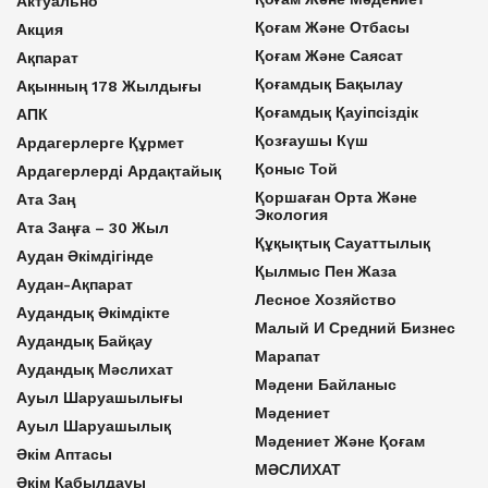
Актуально
Қоғам Және Отбасы
Акция
Қоғам Және Саясат
Ақпарат
Қоғамдық Бақылау
Ақынның 178 Жылдығы
Қоғамдық Қауіпсіздік
АПК
Қозғаушы Күш
Ардагерлерге Құрмет
Қоныс Той
Ардагерлерді Ардақтайық
Қоршаған Орта Және
Ата Заң
Экология
Ата Заңға – 30 Жыл
Құқықтық Сауаттылық
Аудан Әкімдігінде
Қылмыс Пен Жаза
Аудан-Ақпарат
Лесное Хозяйство
Аудандық Әкімдікте
Малый И Средний Бизнес
Аудандық Байқау
Марапат
Аудандық Мәслихат
Мәдени Байланыс
Ауыл Шаруашылығы
Мәдениет
Ауыл Шаруашылық
Мәдениет Және Қоғам
Әкім Аптасы
МӘСЛИХАТ
Әкім Қабылдауы