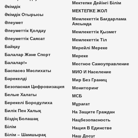
Мектепке Дейінгі Білім
Әкімдік
МЕКТЕПКЕ ЖОЛ
Әкімдік Отырысы
Мемлекеттік Бағдарлама
Әлеумет
Аясында
Әлеуметтік Қолдау
Мемлекеттік Қызмет
Әлеуметтік Саясат
Мемлекеттік Тіл
Байқау
Мерейлі Мереке
Балалар Және Спорт
Мереке
Балалар!»
Местное Самоуправление
Баспасөз Мәслихаты
МИО И Население
Бәрекелді
Мир Без Границ
Безопасная Цифровизация
Мониторинг
Белые Халаты
МСБ
Берекелі Бородулиха
Мұрағат
Билік Пен Халық
На Защите Граждан
Біздің Болашақ
Нацбезопасность
Білім
Нация В Единстве
Білім – Шамшырақ
Наш Досуг