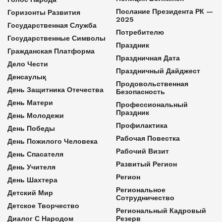
Послание Президента РК —
Горизонты Развития
2025
Государственная Служба
Потребителю
Государственные Символы
Праздник
Гражданская Платформа
Праздничная Дата
Дело Чести
Праздничный Дайджест
Денсаулық
Продовольственная
День Защитника Отечества
Безопасность
День Матери
Профессиональный
Праздник
День Молодежи
Профилактика
День Победы
Рабочая Повестка
День Пожилого Человека
Рабочий Визит
День Спасателя
Развитый Регион
День Учителя
Регион
День Шахтера
Региональное
Детский Мир
Сотрудничество
Детское Творчество
Региональный Кадровый
Диалог С Народом
Резерв