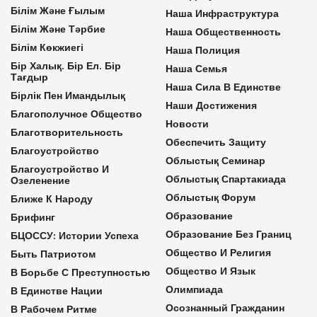
Білім Және Ғылым
Наша Инфраструктура
Білім Және Тәрбие
Наша Общественность
Білім Көкжиегі
Наша Полиция
Бір Халық. Бір Ел. Бір
Наша Семья
Тағдыр
Наша Сила В Единстве
Бірлік Пен Имандылық
Наши Достижения
Благополучное Общество
Новости
Благотворительность
Обеспечить Защиту
Благоустройство
Облыстық Семинар
Благоустройство И
Облыстық Спартакиада
Озеленение
Облыстық Форум
Ближе К Народу
Образование
Брифинг
Образование Без Границ
БЦОССУ: Истории Успеха
Общество И Религия
Быть Патриотом
Общество И Язык
В Борьбе С Преступностью
Олимпиада
В Единстве Нации
Осознанный Гражданин
В Рабочем Ритме