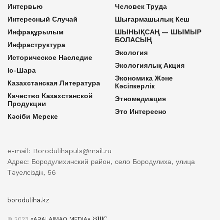
Интервью
Человек Труда
Интересный Случай
Шығармашылық Кеш
Инфрақұрылым
ШЫНЫҚСАҢ — ШЫМЫР
БОЛАСЫҢ
Инфраструктура
Экология
Историческое Наследие
Экологиялық Акция
Іс-Шара
Экономика Және
Казахстанская Литература
Кәсіпкерлік
Качество Казахстанской
Этномедиация
Продукции
Это Интересно
Кәсіби Мереке
e-mail: Borodulihapuls@mail.ru
Адрес: Бородулихинский район, село Бородулиха, улица
Тәуелсіздік, 56
boroduliha.kz
© 2023
«ABAI AIMAQ MEDIA» ЖШС
.