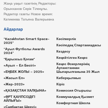
Жаңа уақыт газетінің Редакторы:
Орынханов Серік Тілекұлы.
Редактор газеты Новое время:
Катикеева Татьяна Валерьевна
Айдарлар
"Kazakhstan Smart Space-
Кәсіпкерлік
2025"
Кәсіподақ Спартакиадасы
"Ауыл Футболы Awards
Кездесу
2024"
Кеңейтілген Кеңес
"Қарызсыз Қоғам"
Кеңес Әскерлерінің
«Ауыл – Ел Бесігі»
Ауғанстаннан
«ЕҢБЕК ЖОЛЫ – 2025»
Шығарылғанына 35 Жыл
«Жасыл Ел»
Киберқылмыс
«Жер-2023»
Кіріс
«ҚАЗАҚСТАН ХАЛҚЫНА»
Комиссия Отырысы
«ӨРТ ҚАУІПСІЗДІГІ
Коммуналдық Қызмет
АЙЛЫҒЫ»
Комфортная Школа
«Саябақтар Шеруі»