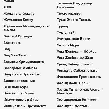
Жиын
Төтенше Жағдайлар
ЖКХ
Бөлімінен
Жолдауға Қолдау
Трудотерапия
Жұмыспен Қамту
Туған Жерге Тағзым
Жұмысшы Мамандықтары
Турнир
Жылы
Тұрғын Үй
Закон И Порядок
Учительские Вести
Занятость
Ұлттық Мұра
Заң
Ұлы Жеңіске — 80 Жыл
Заң Мен Тәртіп
Ұлы Жеңіске 80 Жыл
Записки Криминалиста
Ұрпақ Сабақтастығы
Заседание Акимата
Ұрпақтар Сабақтастығы
Здоровые Привычки
Финансовая Грамотность
Здравоохранение
Халық Және Билік
Зеленый Курс
Халық Үніне Құлақ Асатын
Зияткерлік Сайыс
Мемлекет
Индустриялық Даму
Халықаралық Әріптестік
Инициативы Президента
Халықтар Достығы