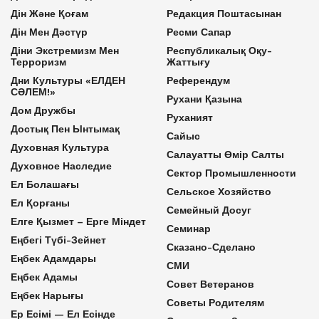
Дін Және Қоғам
Редакция Поштасынан
Дін Мен Дәстүр
Ресми Сапар
Діни Экстремизм Мен
Республикалық Оқу-
Терроризм
Жаттығу
Дни Культуры «ЕЛДЕН
Референдум
СӘЛЕМ!»
Рухани Қазына
Дом Дружбы
Руханият
Достық Пен Ынтымақ
Сайыс
Духовная Культура
Салауатты Өмір Салты
Духовное Наследие
Сектор Промышленности
Ел Болашағы
Сельское Хозяйство
Ел Қорғаны
Семейный Досуг
Елге Қызмет – Ерге Міндет
Семинар
Еңбегі Түбі-Зейнет
Сказано-Сделано
Еңбек Адамдары
СМИ
Еңбек Адамы
Совет Ветеранов
Еңбек Нарығы
Советы Родителям
Ер Есімі — Ел Есінде