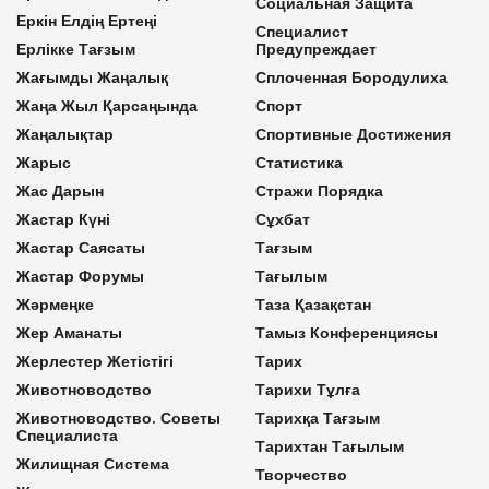
Социальная Защита
Еркін Елдің Ертеңі
Специалист
Ерлікке Тағзым
Предупреждает
Жағымды Жаңалық
Сплоченная Бородулиха
Жаңа Жыл Қарсаңында
Спорт
Жаңалықтар
Спортивные Достижения
Жарыс
Статистика
Жас Дарын
Стражи Порядка
Жастар Күні
Сұхбат
Жастар Саясаты
Тағзым
Жастар Форумы
Тағылым
Жәрмеңке
Таза Қазақстан
Жер Аманаты
Тамыз Конференциясы
Жерлестер Жетістігі
Тарих
Животноводство
Тарихи Тұлға
Животноводство. Советы
Тарихқа Тағзым
Специалиста
Тарихтан Тағылым
Жилищная Система
Творчество