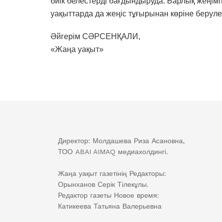
биік белестерді бағдындыруда. Барлық жеңі
уақыттарда да жеңіс тұғырынан көріне берулері
Әйгерім СӘРСЕНҚАЛИ,
«Жаңа уақыт»
Директор: Молдашева Риза Асановна,
ТОО ABAI AIMAQ медиахолдингі.
Жаңа уақыт газетінің Редакторы:
Орынханов Серік Тілекұлы.
Редактор газеты Новое время:
Катикеева Татьяна Валерьевна