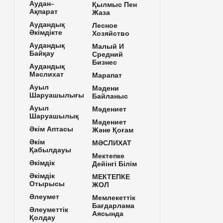
Аудан-
Қылмыс Пен
Ақпарат
Жаза
Аудандық
Лесное
Әкімдікте
Хозяйство
Аудандық
Малый И
Байқау
Средний
Бизнес
Аудандық
Мәслихат
Марапат
Ауыл
Мәдени
Шаруашылығы
Байланыс
Ауыл
Мәдениет
Шаруашылық
Мәдениет
Әкім Аптасы
Және Қоғам
Әкім
МӘСЛИХАТ
Қабылдауы
Мектепке
Әкімдік
Дейінгі Білім
Әкімдік
МЕКТЕПКЕ
Отырысы
ЖОЛ
Әлеумет
Мемлекеттік
Бағдарлама
Әлеуметтік
Аясында
Қолдау