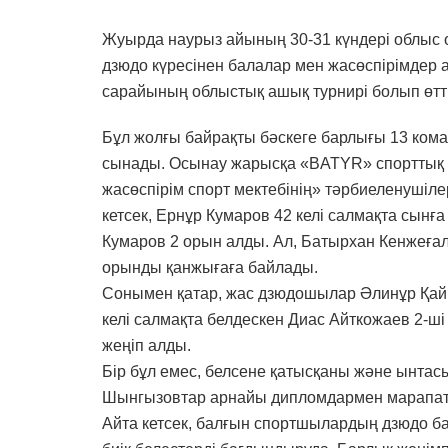
Жуырда наурыз айының 30-31 күндері облыс
дзюдо күресінен балалар мен жасөспірімде
сарайының облыстық ашық турнирі болып өтті
Бұл жолғы байрақты бәскеге барлығы 13 кома
сынады. Осынау жарысқа «BATYR» спорттық 
жасөспірім спорт мектебінің» тәрбиеленушіле
кетсек, Ернұр Кумаров 42 келі салмақта сынғ
Кумаров 2 орын алды. Ал, Батырхан Кенжеғали
орынды қанжығаға байлады.
Сонымен қатар, жас дзюдошылар Әлинұр Қайрат
келі салмақта белдескен Диас Айткожаев 2-ші
жеңіп алды.
Бір бұл емес, белсене қатысқаны және ынтас
Шынгызовтар арнайы дипломдармен марапат
Айта кетсек, балғын спортшылардың дзюдо б