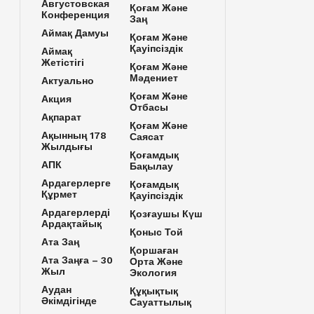
Августовская
Қоғам Және
Конференция
Заң
Аймақ Дамуы
Қоғам Және
Қауіпсіздік
Аймақ
Жетістігі
Қоғам Және
Мәдениет
Актуально
Қоғам Және
Акция
Отбасы
Ақпарат
Қоғам Және
Ақынның 178
Саясат
Жылдығы
Қоғамдық
АПК
Бақылау
Ардагерлерге
Қоғамдық
Құрмет
Қауіпсіздік
Ардагерлерді
Қозғаушы Күш
Ардақтайық
Қоныс Той
Ата Заң
Қоршаған
Ата Заңға – 30
Орта Және
Жыл
Экология
Аудан
Құқықтық
Әкімдігінде
Сауаттылық