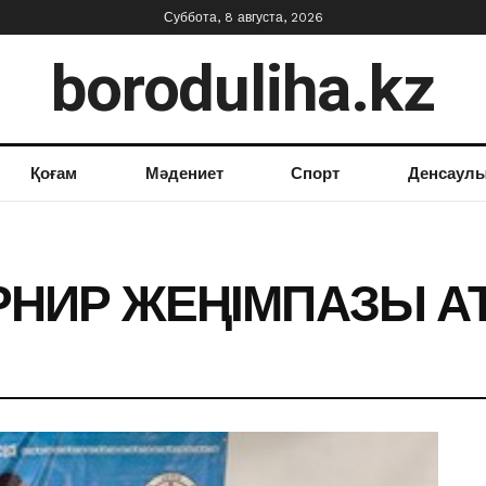
Суббота, 8 августа, 2026
boroduliha.kz
Қоғам
Мәдениет
Спорт
Денсаул
РНИР ЖЕҢІМПАЗЫ А