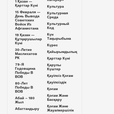
1 Қазан —
Қарттар Күні
Культура
15 Февраля —
Культурная
День Вывода
Среда
Советских
Культурный
Войск Из
Код
Афганистана
Күн
19 Қазан —
Тақырыбына
Құтқарушылар
Күні
Күрес
30-Летие
Қайырымдылық
Маслихатов
РК
Қарттар Күні
79-Я
Қарулы
Годовщина
Күштер
Победы В
Қауіпсіз Қоғам
ВОВ
Қауіпсіздік
80-Лет
Победы В
Қоғам
ВОВ
Қоғам Және
Абай – 180
Басқару
Жыл
Қоғам Және
Абаттандыру
Жауапкершілік