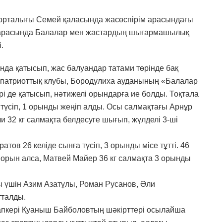
 орталығы Семей қаласында жасөспірім арасындағы
р арасында Балалар мен жастардың шығармашылық
.
нда қатысып, жас балуандар татами төрінде бақ
патриоттық клубы, Бородулиха ауданының «Балалар
рі де қатысып, нәтижелі орындарға ие болды. Тоқтала
а түсіп, 1 орынды жеңіп алды. Осы салмақтағы Арнұр
 32 кг салмақта белдесуге шығып, жүлделі 3-ші
ов 26 келіде сынға түсіп, 3 орынды місе тұтті. 46
 орын алса, Матвей Майер 36 кг салмақта 3 орынды
ы үшін Азим Азатұлы, Роман Русанов, Әли
талды.
апкері Қуаныш Байболовтың шәкірттері осылайша