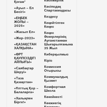
Кәсіпкерлік
Қоғам"
Кәсіподақ
«Ауыл – Ел
Спартакиадасы
Бесігі»
Кездесу
«ЕҢБЕК
ЖОЛЫ –
Кеңейтілген
2025»
Кеңес
«Жасыл Ел»
Кеңес
Әскерлерінің
«Жер-2023»
Ауғанстаннан
«ҚАЗАҚСТАН
Шығарылғанына
ХАЛҚЫНА»
35 Жыл
«ӨРТ
Киберқылмыс
ҚАУІПСІЗДІГІ
Кіріс
АЙЛЫҒЫ»
Комиссия
«Саябақтар
Отырысы
Шеруі»
Коммуналдық
«Таза
Қызмет
Қазақстан»
Комфортная
«Ұлттық Қор –
Школа
Балаларға»
Көкейкесті
«Халықпен
Бірге!»
Көкжиегің
Көгерер»