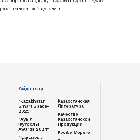
мпаз спортшыларды құттықтай отырып, алдағы
не тілектестік білдіреміз.
Айдарлар
"Kazakhstan
Казахстанская
Smart Space-
Литература
2025"
Качество
"Ауыл
Казахстанской
Футболы
Продукции
Awards 2024"
Кәсіби Мереке
"Қарызсыз