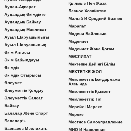
Қылмыс Пен Жаза
Аудан-Ақпарат
Лесное Хозяйство
Аудандық Әкімдікте
Малый И Средний Бизнес
Аудандық Байқау
Марапат
Аудандық Мәслихат
Мәдени Байланыс
Ауыл Шаруашылығы
Мәдениет
Ауыл Шаруашылық
Мәдениет Және Қоғам
Әкім Аптасы
МӘСЛИХАТ
Әкім Қабылдауы
Мектепке Дейінгі Білім
Әкімдік
МЕКТЕПКЕ ЖОЛ
Әкімдік Отырысы
Мемлекеттік Бағдарлама
Әлеумет
Аясында
Әлеуметтік Қолдау
Мемлекеттік Қызмет
Әлеуметтік Саясат
Мемлекеттік Тіл
Байқау
Мерейлі Мереке
Балалар Және Спорт
Мереке
Балалар!»
Местное Самоуправление
Баспасөз Мәслихаты
МИО И Население