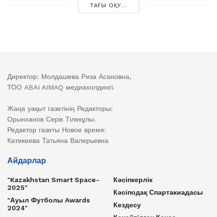
ТАҒЫ ОҚУ...
Директор: Молдашева Риза Асановна,
ТОО ABAI AIMAQ медиахолдингі.
Жаңа уақыт газетінің Редакторы:
Орынханов Серік Тілекұлы.
Редактор газеты Новое время:
Катикеева Татьяна Валерьевна
Айдарлар
"Kazakhstan Smart Space-
Кәсіпкерлік
2025"
Кәсіподақ Спартакиадасы
"Ауыл Футболы Awards
Кездесу
2024"