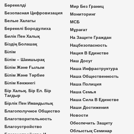
Бәрекелді
Мир Без Границ
Безопасная Цифровизация
Мониторинг
Белые Халаты
МСБ
Берекелі Бородулиха
Мұрағат
Билік Пен Халық
На Защите Граждан
Біздің Болашақ
Нацбезопасность
Білім
Нация В Единстве
Білім – Шамшырақ
Наш Досуг
Білім Және Ғылым
Наша Инфраструктура
Білім Және Тәрбие
Наша Общественность
Білім Көкжиегі
Наша Полиция
Бір Халық. Бір Ел. Бір
Наша Семья
Тағдыр
Наша Сила В Единстве
Бірлік Пен Имандылық
Наши Достижения
Благополучное Общество
Новости
Благотворительность
Обеспечить Защиту
Благоустройство
Облыстық Семинар