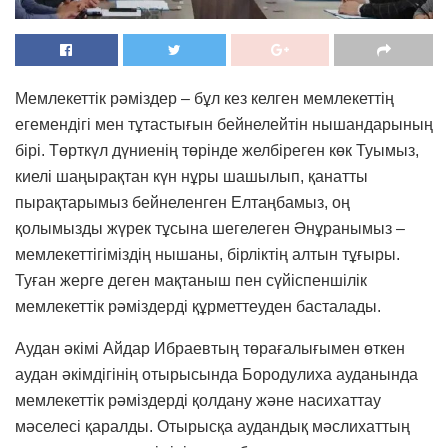
Мемлекеттік рәміздер – бұл кез келген мемлекеттің
егемендігі мен тұтастығын бейнелейтін нышандарының
бірі. Төрткүл дүниенің төрінде желбіреген көк Туымыз,
киелі шаңырақтан күн нұры шашылып, қанатты
пырақтарымыз бейнеленген Елтаңбамыз, оң
қолымызды жүрек тұсына шегелеген Әнұранымыз –
мемлекеттігіміздің нышаны, бірліктің алтын тұғыры.
Туған жерге деген мақтаныш пен сүйіспеншілік
мемлекеттік рәміздерді құрметтеуден басталады.
Аудан әкімі Айдар Ибраевтың төрағалығымен өткен
аудан әкімдігінің отырысында Бородулиха ауданында
мемлекеттік рәміздерді қолдану және насихаттау
мәселесі қаралды. Отырысқа аудандық мәслихаттың