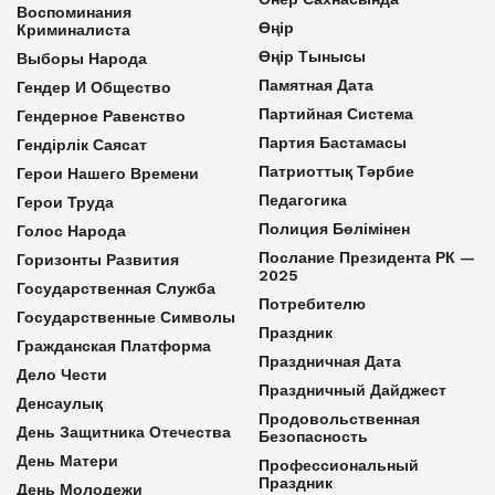
Воспоминания
Өңір
Криминалиста
Өңір Тынысы
Выборы Народа
Памятная Дата
Гендер И Общество
Партийная Система
Гендерное Равенство
Партия Бастамасы
Гендірлік Саясат
Патриоттық Тәрбие
Герои Нашего Времени
Педагогика
Герои Труда
Полиция Бөлімінен
Голос Народа
Послание Президента РК —
Горизонты Развития
2025
Государственная Служба
Потребителю
Государственные Символы
Праздник
Гражданская Платформа
Праздничная Дата
Дело Чести
Праздничный Дайджест
Денсаулық
Продовольственная
День Защитника Отечества
Безопасность
День Матери
Профессиональный
Праздник
День Молодежи