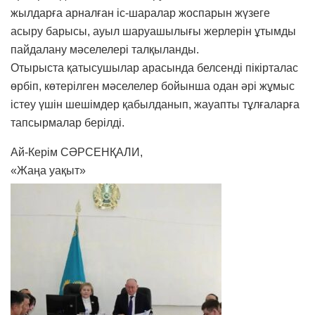
жылдарға арналған іс-шаралар жоспарын жүзеге
асыру барысы, ауыл шаруашылығы жерлерін ұтымды
пайдалану мәселелері талқыланды.
Отырыста қатысушылар арасында белсенді пікірталас
өрбіп, көтерілген мәселелер бойынша одан әрі жұмыс
істеу үшін шешімдер қабылданып, жауапты тұлғаларға
тапсырмалар берілді.
Ай-Керім СӘРСЕНҚАЛИ,
«Жаңа уақыт»