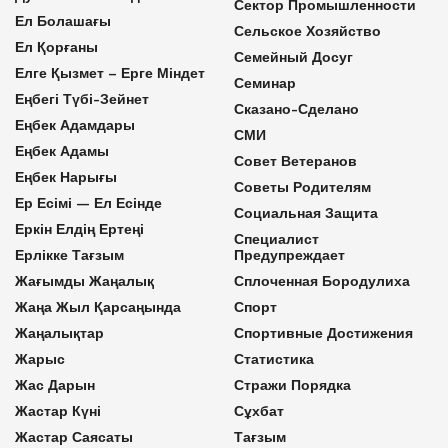
Сектор Промышленности
Ел Болашағы
Сельское Хозяйство
Ел Қорғаны
Семейный Досуг
Елге Қызмет – Ерге Міндет
Семинар
Еңбегі Түбі-Зейнет
Сказано-Сделано
Еңбек Адамдары
СМИ
Еңбек Адамы
Совет Ветеранов
Еңбек Нарығы
Советы Родителям
Ер Есімі — Ел Есінде
Социальная Защита
Еркін Елдің Ертеңі
Специалист
Ерлікке Тағзым
Предупреждает
Жағымды Жаңалық
Сплоченная Бородулиха
Жаңа Жыл Қарсаңында
Спорт
Жаңалықтар
Спортивные Достижения
Жарыс
Статистика
Жас Дарын
Стражи Порядка
Жастар Күні
Сұхбат
Жастар Саясаты
Тағзым