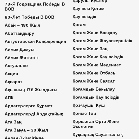
Қарулы Күштер
79-Я Годовщина Победы В
Қауіпсіз Қоғам
ВОВ
Қауіпсіздік
80-Лет Победы В ВОВ
Қоғам
Абай – 180 Жыл
Қоғам Және Басқару
Абаттандыру
Қоғам Және Жауапкершілік
Августовская Конференция
Қоғам Және Заң
Аймақ Дамуы
Қоғам Және Қауіпсіздік
Аймақ Жетістігі
Қоғам Және Мәдениет
Актуально
Қоғам Және Отбасы
Акция
Қоғам Және Саясат
Ақпарат
Қоғамдық Бақылау
Ақынның 178 Жылдығы
Қоғамдық Қауіпсіздік
АПК
Қозғаушы Күш
Ардагерлерге Құрмет
Қоныс Той
Ардагерлерді Ардақтайық
Қоршаған Орта Және
Ата Заң
Экология
Ата Заңға – 30 Жыл
Құқықтық Сауаттылық
Аудан Әкімдігінде