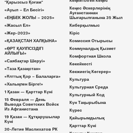
Кеңейтілген Кеңес
"Қарызсыз Қоғам"
Кеңес Әскерлерінің
«Ауыл – Ел Бесігі»
Ауғанстаннан
«ЕҢБЕК ЖОЛЫ – 2025»
Шығарылғанына 35 Жыл
«Жасыл Ел»
Киберқылмыс
«Жер-2023»
Кіріс
«ҚАЗАҚСТАН ХАЛҚЫНА»
Комиссия Отырысы
«ӨРТ ҚАУІПСІЗДІГІ
Коммуналдық Қызмет
АЙЛЫҒЫ»
Комфортная Школа
«Саябақтар Шеруі»
Көкейкесті
«Таза Қазақстан»
Көкжиегің Көгерер»
«Ұлттық Қор – Балаларға»
Культура
«Халықпен Бірге!»
Культурная Среда
1 Қазан — Қарттар Күні
Культурный Код
15 Февраля — День
Күн Тақырыбына
Вывода Советских Войск
Из Афганистана
Күрес
19 Қазан — Құтқарушылар
Қайырымдылық
Күні
Қарттар Күні
30-Летие Маслихатов РК