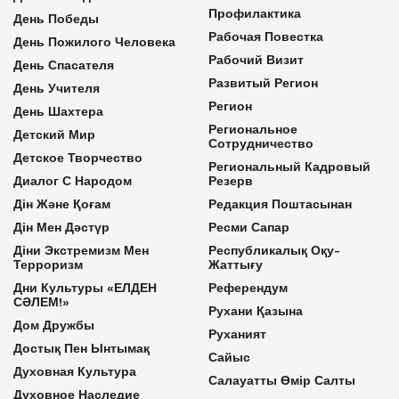
Профилактика
День Победы
Рабочая Повестка
День Пожилого Человека
Рабочий Визит
День Спасателя
Развитый Регион
День Учителя
Регион
День Шахтера
Региональное
Детский Мир
Сотрудничество
Детское Творчество
Региональный Кадровый
Диалог С Народом
Резерв
Дін Және Қоғам
Редакция Поштасынан
Дін Мен Дәстүр
Ресми Сапар
Діни Экстремизм Мен
Республикалық Оқу-
Терроризм
Жаттығу
Дни Культуры «ЕЛДЕН
Референдум
СӘЛЕМ!»
Рухани Қазына
Дом Дружбы
Руханият
Достық Пен Ынтымақ
Сайыс
Духовная Культура
Салауатты Өмір Салты
Духовное Наследие