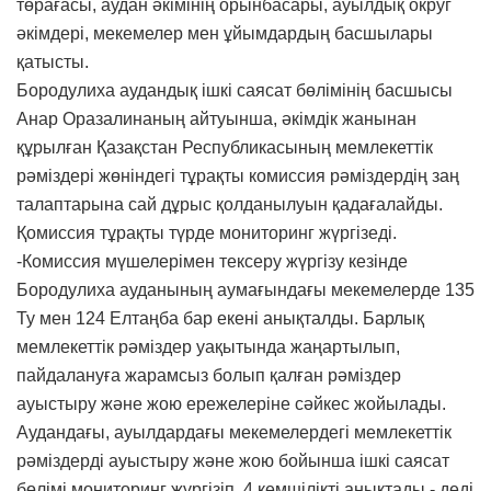
төрағасы, аудан әкімінің орынбасары, ауылдық округ
әкімдері, мекемелер мен ұйымдардың басшылары
қатысты.
Бородулиха аудандық ішкі саясат бөлімінің басшысы
Анар Оразалинаның айтуынша, әкімдік жанынан
құрылған Қазақстан Республикасының мемлекеттік
рәміздері жөніндегі тұрақты комиссия рәміздердің заң
талаптарына сай дұрыс қолданылуын қадағалайды.
Қомиссия тұрақты түрде мониторинг жүргізеді.
-Комиссия мүшелерімен тексеру жүргізу кезінде
Бородулиха ауданының аумағындағы мекемелерде 135
Ту мен 124 Елтаңба бар екені анықталды. Барлық
мемлекеттік рәміздер уақытында жаңартылып,
пайдалануға жарамсыз болып қалған рәміздер
ауыстыру және жою ережелеріне сәйкес жойылады.
Аудандағы, ауылдардағы мекемелердегі мемлекеттік
рәміздерді ауыстыру және жою бойынша ішкі саясат
бөлімі мониторинг жүргізіп, 4 кемшілікті анықтады,- деді