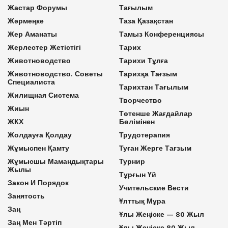
Жастар Форумы
Тағылым
Жәрмеңке
Таза Қазақстан
Жер Аманаты
Тамыз Конференциясы
Жерлестер Жетістігі
Тарих
Животноводство
Тарихи Тұлға
Животноводство. Советы
Тарихқа Тағзым
Специалиста
Тарихтан Тағылым
Жилищная Система
Творчество
Жиын
Төтенше Жағдайлар
ЖКХ
Бөлімінен
Жолдауға Қолдау
Трудотерапия
Жұмыспен Қамту
Туған Жерге Тағзым
Жұмысшы Мамандықтары
Турнир
Жылы
Тұрғын Үй
Закон И Порядок
Учительские Вести
Занятость
Ұлттық Мұра
Заң
Ұлы Жеңіске — 80 Жыл
Заң Мен Тәртіп
Ұлы Жеңіске 80 Жыл