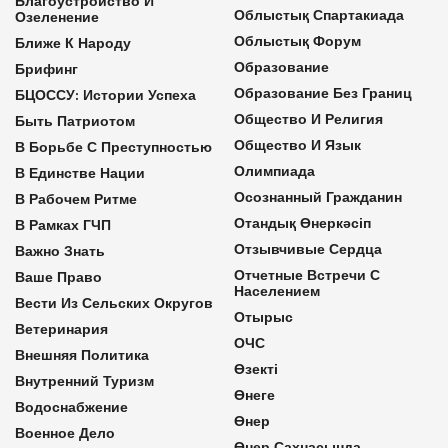
Благоустройство И
Облыстық Спартакиада
Озеленение
Облыстық Форум
Ближе К Народу
Образование
Брифинг
Образование Без Границ
БЦОССУ: Истории Успеха
Общество И Религия
Быть Патриотом
Общество И Язык
В Борьбе С Преступностью
Олимпиада
В Единстве Нации
Осознанный Гражданин
В Рабочем Ритме
Отандық Өнеркәсіп
В Рамках ГЧП
Отзывчивые Сердца
Важно Знать
Отчетные Встречи С
Ваше Право
Населением
Вести Из Сельских Округов
Отырыс
Ветеринария
ОЧС
Внешняя Политика
Өзекті
Внутренний Туризм
Өнеге
Водоснабжение
Өнер
Военное Дело
Өнер Сахнасында