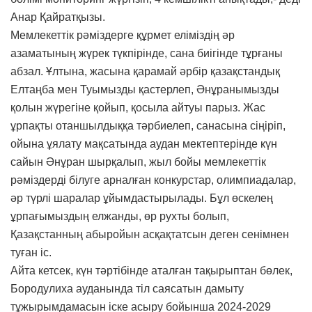
Анар Қайратқызы.
Мемлекеттік рәміздерге құрмет еліміздің әр
азаматының жүрек түкпірінде, сана биігінде тұрғаны
абзал. Ұлтына, жасына қарамай әрбір қазақстандық
Елтаңба мен Туымызды қастерлеп, Әнұранымызды
қолын жүрегіне қойып, қосыла айтуы парыз. Жас
ұрпақты отаншылдыққа тәрбиелеп, санасына сіңіріп,
ойына ұялату мақсатында аудан мектептерінде күн
сайын Әнұран шырқалып, жыл бойы мемлекеттік
рәміздерді білуге арналған конкурстар, олимпиадалар,
әр түрлі шаралар ұйымдастырылады. Бұл өскелең
ұрпағымыздың елжанды, өр рухты болып,
Қазақстанның абыройын асқақтатсын деген сенімнен
туған іс.
Айта кетсек, күн тәртібінде аталған тақырыптан бөлек,
Бородулиха ауданында тіл саясатын дамыту
тұжырымдамасын іске асыру бойынша 2024-2029