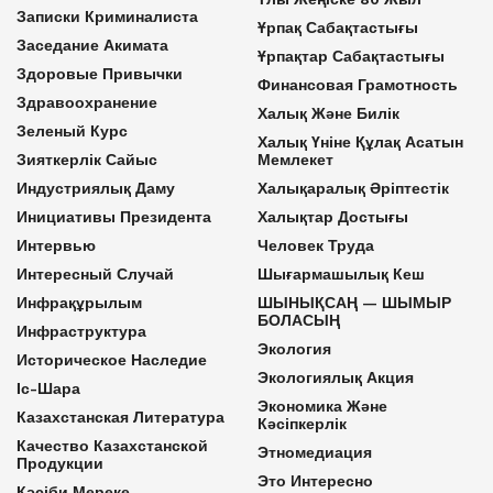
Записки Криминалиста
Ұрпақ Сабақтастығы
Заседание Акимата
Ұрпақтар Сабақтастығы
Здоровые Привычки
Финансовая Грамотность
Здравоохранение
Халық Және Билік
Зеленый Курс
Халық Үніне Құлақ Асатын
Зияткерлік Сайыс
Мемлекет
Индустриялық Даму
Халықаралық Әріптестік
Инициативы Президента
Халықтар Достығы
Интервью
Человек Труда
Интересный Случай
Шығармашылық Кеш
Инфрақұрылым
ШЫНЫҚСАҢ — ШЫМЫР
БОЛАСЫҢ
Инфраструктура
Экология
Историческое Наследие
Экологиялық Акция
Іс-Шара
Экономика Және
Казахстанская Литература
Кәсіпкерлік
Качество Казахстанской
Этномедиация
Продукции
Это Интересно
Кәсіби Мереке