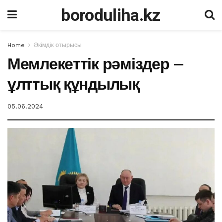
boroduliha.kz
Home
Әкімдік отырысы
Мемлекеттік рәміздер –
ұлттық құндылық
05.06.2024