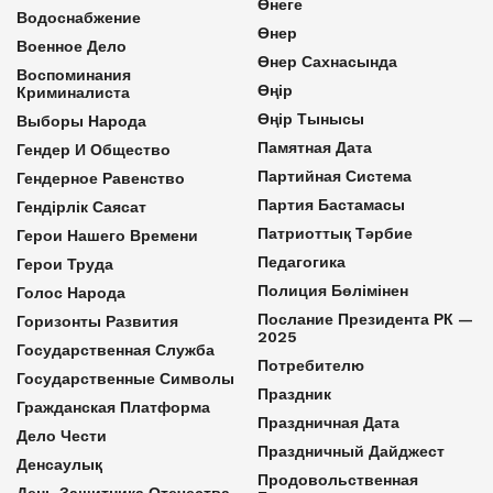
Өнеге
Водоснабжение
Өнер
Военное Дело
Өнер Сахнасында
Воспоминания
Өңір
Криминалиста
Өңір Тынысы
Выборы Народа
Памятная Дата
Гендер И Общество
Партийная Система
Гендерное Равенство
Партия Бастамасы
Гендірлік Саясат
Патриоттық Тәрбие
Герои Нашего Времени
Педагогика
Герои Труда
Полиция Бөлімінен
Голос Народа
Послание Президента РК —
Горизонты Развития
2025
Государственная Служба
Потребителю
Государственные Символы
Праздник
Гражданская Платформа
Праздничная Дата
Дело Чести
Праздничный Дайджест
Денсаулық
Продовольственная
День Защитника Отечества