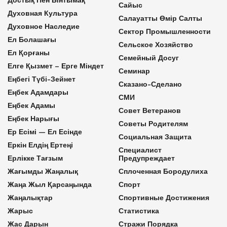
Сайыс
Духовная Культура
Салауатты Өмір Салты
Духовное Наследие
Сектор Промышленности
Ел Болашағы
Сельское Хозяйство
Ел Қорғаны
Семейный Досуг
Елге Қызмет – Ерге Міндет
Семинар
Еңбегі Түбі-Зейнет
Сказано-Сделано
Еңбек Адамдары
СМИ
Еңбек Адамы
Совет Ветеранов
Еңбек Нарығы
Советы Родителям
Ер Есімі — Ел Есінде
Социальная Защита
Еркін Елдің Ертеңі
Специалист
Ерлікке Тағзым
Предупреждает
Жағымды Жаңалық
Сплоченная Бородулиха
Жаңа Жыл Қарсаңында
Спорт
Жаңалықтар
Спортивные Достижения
Жарыс
Статистика
Жас Дарын
Стражи Порядка