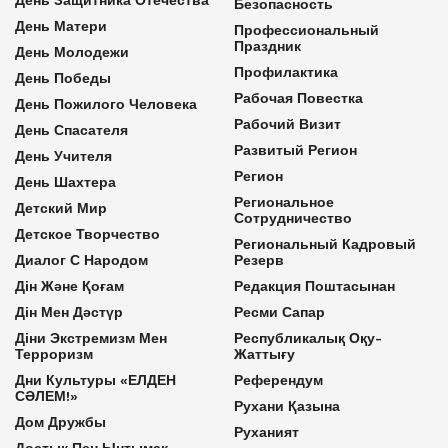
Безопасность
День Матери
Профессиональный
Праздник
День Молодежи
Профилактика
День Победы
Рабочая Повестка
День Пожилого Человека
Рабочий Визит
День Спасателя
Развитый Регион
День Учителя
Регион
День Шахтера
Региональное
Детский Мир
Сотрудничество
Детское Творчество
Региональный Кадровый
Диалог С Народом
Резерв
Дін Және Қоғам
Редакция Поштасынан
Дін Мен Дәстүр
Ресми Сапар
Діни Экстремизм Мен
Республикалық Оқу-
Терроризм
Жаттығу
Дни Культуры «ЕЛДЕН
Референдум
СӘЛЕМ!»
Рухани Қазына
Дом Дружбы
Руханият
Достық Пен Ынтымақ