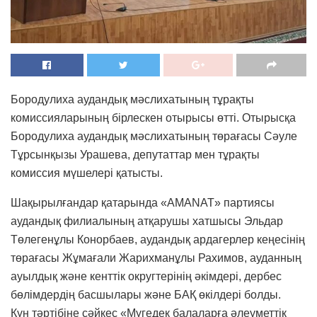
Бородулиха аудандық мәслихатының тұрақты
комиссияларының бірлескен отырысы өтті. Отырысқа
Бородулиха аудандық мәслихатының төрағасы Сәуле
Тұрсынқызы Урашева, депутаттар мен тұрақты
комиссия мүшелері қатысты.
Шақырылғандар қатарында «AMANAT» партиясы
аудандық филиалының атқарушы хатшысы Эльдар
Төлегенұлы Конорбаев, аудандық ардагерлер кеңесінің
төрағасы Жұмағали Жарихманұлы Рахимов, ауданның
ауылдық және кенттік округтерінің әкімдері, дербес
бөлімдердің басшылары және БАҚ өкілдері болды.
Күн тәртібіне сәйкес «Мүгедек балаларға әлеуметтік