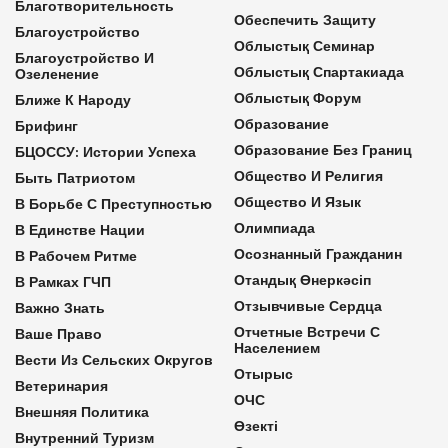
Благотворительность
Обеспечить Защиту
Благоустройство
Облыстық Семинар
Благоустройство И
Облыстық Спартакиада
Озеленение
Облыстық Форум
Ближе К Народу
Образование
Брифинг
Образование Без Границ
БЦОССУ: Истории Успеха
Общество И Религия
Быть Патриотом
Общество И Язык
В Борьбе С Преступностью
Олимпиада
В Единстве Нации
Осознанный Гражданин
В Рабочем Ритме
Отандық Өнеркәсіп
В Рамках ГЧП
Отзывчивые Сердца
Важно Знать
Отчетные Встречи С
Ваше Право
Населением
Вести Из Сельских Округов
Отырыс
Ветеринария
ОЧС
Внешняя Политика
Өзекті
Внутренний Туризм