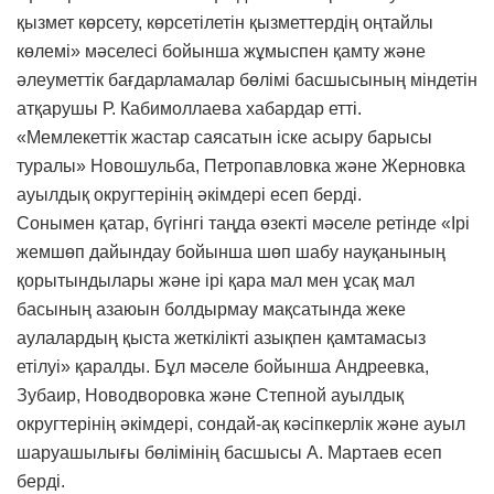
қызмет көрсету, көрсетілетін қызметтердің оңтайлы
көлемі» мәселесі бойынша жұмыспен қамту және
әлеуметтік бағдарламалар бөлімі басшысының міндетін
атқарушы Р. Кабимоллаева хабардар етті.
«Мемлекеттік жастар саясатын іске асыру барысы
туралы» Новошульба, Петропавловка және Жерновка
ауылдық округтерінің әкімдері есеп берді.
Сонымен қатар, бүгінгі таңда өзекті мәселе ретінде «Ірі
жемшөп дайындау бойынша шөп шабу науқанының
қорытындылары және ірі қара мал мен ұсақ мал
басының азаюын болдырмау мақсатында жеке
аулалардың қыста жеткілікті азықпен қамтамасыз
етілуі» қаралды. Бұл мәселе бойынша Андреевка,
Зубаир, Новодворовка және Степной ауылдық
округтерінің әкімдері, сондай-ақ кәсіпкерлік және ауыл
шаруашылығы бөлімінің басшысы А. Мартаев есеп
берді.