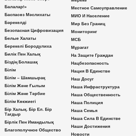
Балалар!»
Местное Самоуправление
Баспасөз Мәслихаты
МИО И Население
Бәрекелді
Мир Без Границ
Безопасная Цифровизация
Мониторинг
Белые Халаты
МСБ
Берекелі Бородулиха
Мұрағат
Билік Пен Халық
На Защите Граждан
Біздің Болашақ
Нацбезопасность
Білім
Нация В Единстве
Білім – Шамшырақ
Наш Досуг
Білім Және Ғылым
Наша Инфраструктура
Білім Және Тәрбие
Наша Общественность
Білім Көкжиегі
Наша Полиция
Бір Халық. Бір Ел. Бір
Наша Семья
Тағдыр
Наша Сила В Единстве
Бірлік Пен Имандылық
Наши Достижения
Благополучное Общество
Новости