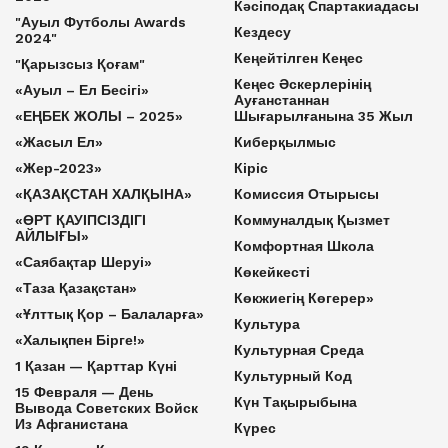
Кәсіподақ Спартакиадасы
"Ауыл Футболы Awards
Кездесу
2024"
Кеңейтілген Кеңес
"Қарызсыз Қоғам"
Кеңес Әскерлерінің
«Ауыл – Ел Бесігі»
Ауғанстаннан
«ЕҢБЕК ЖОЛЫ – 2025»
Шығарылғанына 35 Жыл
«Жасыл Ел»
Киберқылмыс
«Жер-2023»
Кіріс
«ҚАЗАҚСТАН ХАЛҚЫНА»
Комиссия Отырысы
«ӨРТ ҚАУІПСІЗДІГІ
Коммуналдық Қызмет
АЙЛЫҒЫ»
Комфортная Школа
«Саябақтар Шеруі»
Көкейкесті
«Таза Қазақстан»
Көкжиегің Көгерер»
«Ұлттық Қор – Балаларға»
Культура
«Халықпен Бірге!»
Культурная Среда
1 Қазан — Қарттар Күні
Культурный Код
15 Февраля — День
Күн Тақырыбына
Вывода Советских Войск
Из Афганистана
Күрес