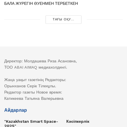
БАЛА ЖҮРЕГІН ӘУЕНМЕН ТЕРБЕТКЕН
ТАҒЫ ОҚУ...
Директор: Молдашева Риза Асановна,
ТОО ABAI AIMAQ медиахолдингі.
Жаңа уақыт газетінің Редакторы:
Орынханов Серік Тілекұлы.
Редактор газеты Новое время:
Катикеева Татьяна Валерьевна
Айдарлар
"Kazakhstan Smart Space-
Кәсіпкерлік
2025"