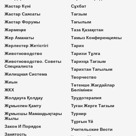
Жастар Күні
Сұхбат
Жастар Саясаты
Тағзым
Жастар Форумы
Тағылым
Жәрмеңке
Таза Қазақстан
Жер Аманаты
Тамыз Конференциясы
Жерлестер Жетістігі
Тарих
Животноводство
Тарихи Тұлға
Животноводство. Советы
Тарихқа Тағзым
Специалиста
Тарихтан Тағылым
Жилищная Система
Творчество
Жиын
Төтенше Жағдайлар
ЖКХ
Бөлімінен
Жолдауға Қолдау
Трудотерапия
Жұмыспен Қамту
Туған Жерге Тағзым
Жұмысшы Мамандықтары
Турнир
Жылы
Тұрғын Үй
Закон И Порядок
Учительские Вести
Занятость