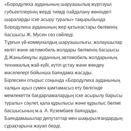
«Бородулиха ауданының шаруашылық жүргізуші
субъектілерінің жерді тиімді пайдалану жөніндегі
шараларды іске асыру туралы» тақырыбында
Бородулиха ауданының жер қатынастары бөлімінің
басшысы Ж. Мусин сөз сөйледі.
Тұрғын үй-коммуналдық шаруашылығы, жолаушылар
көлігі және автомобиль жолдары бөлімінің басшысы
Д.Жаныбекұлы ауданның автомобиль жолдарының
техникалық жай-күйі, күтіп-ұстау және жөндеу
мәселелері бойынша баяндама жасады.
Бірлескен отырыс соңында «Бородулиха ауданының
халқын ауыз сумен қамтамасыз ету бөлігінде
мемлекеттік бағдарламалардың іске асырылу барысы
туралы» сәулет, қала құрылысы және құрылыс бөлімі
басшысының м.а. А. Күзембаев баяндады.
Баяндамашылар депутаттар мен шақырылғандардың
сұрақтарына жауап берді.