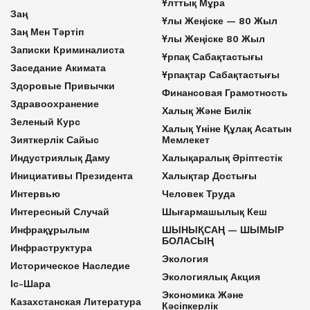
Ұлттық Мұра
Заң
Ұлы Жеңіске — 80 Жыл
Заң Мен Тәртіп
Ұлы Жеңіске 80 Жыл
Записки Криминалиста
Ұрпақ Сабақтастығы
Заседание Акимата
Ұрпақтар Сабақтастығы
Здоровые Привычки
Финансовая Грамотность
Здравоохранение
Халық Және Билік
Зеленый Курс
Халық Үніне Құлақ Асатын
Зияткерлік Сайыс
Мемлекет
Индустриялық Даму
Халықаралық Әріптестік
Инициативы Президента
Халықтар Достығы
Интервью
Человек Труда
Интересный Случай
Шығармашылық Кеш
Инфрақұрылым
ШЫНЫҚСАҢ — ШЫМЫР
БОЛАСЫҢ
Инфраструктура
Экология
Историческое Наследие
Экологиялық Акция
Іс-Шара
Экономика Және
Казахстанская Литература
Кәсіпкерлік