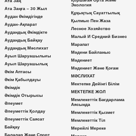
Ата Заң
Экология
Ата Заңға – 30 Жыл
Құқықтық Сауаттылық
Аудан Әкімдігінде
Қылмыс Пен Жаза
Аудан-Ақпарат
Лесное Хозяйство
Аудандық Әкімдікте
Малый И Средний Бизнес
Аудандық Байқау
Марапат
Аудандық Мәслихат
Мәдени Байланыс
Ауыл Шаруашылығы
Мәдениет
Ауыл Шаруашылық
Мәдениет Және Қоғам
Әкім Аптасы
МӘСЛИХАТ
Әкім Қабылдауы
Мектепке Дейінгі Білім
Әкімдік
МЕКТЕПКЕ ЖОЛ
Әкімдік Отырысы
Мемлекеттік Бағдарлама
Әлеумет
Аясында
Әлеуметтік Қолдау
Мемлекеттік Қызмет
Әлеуметтік Саясат
Мемлекеттік Тіл
Байқау
Мерейлі Мереке
Балалар Және Спорт
Мереке