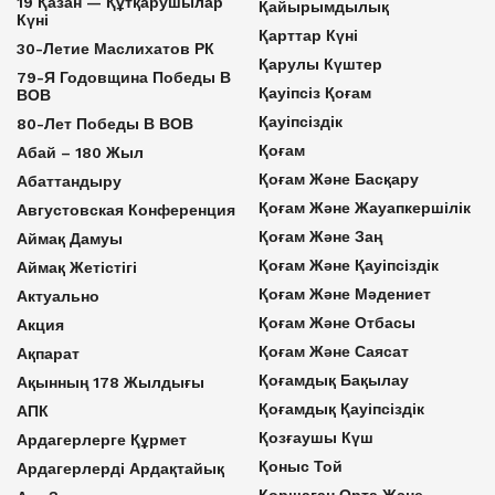
19 Қазан — Құтқарушылар
Қайырымдылық
Күні
Қарттар Күні
30-Летие Маслихатов РК
Қарулы Күштер
79-Я Годовщина Победы В
Қауіпсіз Қоғам
ВОВ
Қауіпсіздік
80-Лет Победы В ВОВ
Қоғам
Абай – 180 Жыл
Қоғам Және Басқару
Абаттандыру
Қоғам Және Жауапкершілік
Августовская Конференция
Қоғам Және Заң
Аймақ Дамуы
Қоғам Және Қауіпсіздік
Аймақ Жетістігі
Қоғам Және Мәдениет
Актуально
Қоғам Және Отбасы
Акция
Қоғам Және Саясат
Ақпарат
Қоғамдық Бақылау
Ақынның 178 Жылдығы
Қоғамдық Қауіпсіздік
АПК
Қозғаушы Күш
Ардагерлерге Құрмет
Қоныс Той
Ардагерлерді Ардақтайық
Қоршаған Орта Және