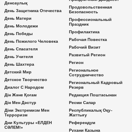
Денсаулық
Продовольственная
День Защитника Отечества
Безопасность
День Матери
Профессиональный
Праздник
День Молодежи
Профилактика
День Победы
Рабочая Повестка
День Пожилого Человека
Рабочий Визит
День Спасателя
Развитый Регион
День Учителя
Регион
День Шахтера
Региональное
Детский Мир
Сотрудничество
Детское Творчество
Региональный Кадровый
Диалог С Народом
Резерв
Дін Және Қоғам
Редакция Поштасынан
Дін Мен Дәстүр
Ресми Сапар
Діни Экстремизм Мен
Республикалық Оқу-
Терроризм
Жаттығу
Дни Культуры «ЕЛДЕН
Референдум
СӘЛЕМ!»
Рухани Қазына