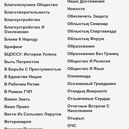
Наши Достижения
Благополучное Общество
Новости
Благотворительность
Обеспечить Защиту
Благоустройство
Облыстық Семинар
Благоустройство И
Облыстық Спартакиада
Озеленение
Облыстық Форум
Ближе К Народу
Образование
Брифинг
Образование Без Границ
БЦОССУ: Истории Успеха
Общество И Религия
Быть Патриотом
Общество И Язык
В Борьбе С Преступностью
Олимпиада
В Единстве Нации
Осознанный Гражданин
В Рабочем Ритме
Отандық Өнеркәсіп
В Рамках ГЧП
Отзывчивые Сердца
Важно Знать
Отчетные Встречи С
Ваше Право
Населением
Вести Из Сельских Округов
Отырыс
Ветеринария
ОЧС
Внешняя Политика