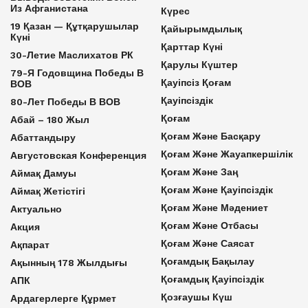
Из Афганистана
Күрес
19 Қазан — Құтқарушылар
Қайырымдылық
Күні
Қарттар Күні
30-Летие Маслихатов РК
Қарулы Күштер
79-Я Годовщина Победы В
Қауіпсіз Қоғам
ВОВ
Қауіпсіздік
80-Лет Победы В ВОВ
Қоғам
Абай – 180 Жыл
Қоғам Және Басқару
Абаттандыру
Қоғам Және Жауапкершілік
Августовская Конференция
Қоғам Және Заң
Аймақ Дамуы
Қоғам Және Қауіпсіздік
Аймақ Жетістігі
Қоғам Және Мәдениет
Актуально
Қоғам Және Отбасы
Акция
Қоғам Және Саясат
Ақпарат
Қоғамдық Бақылау
Ақынның 178 Жылдығы
Қоғамдық Қауіпсіздік
АПК
Қозғаушы Күш
Ардагерлерге Құрмет