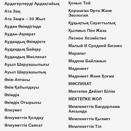
Қоныс Той
Ардагерлерді Ардақтайық
Қоршаған Орта Және
Ата Заң
Экология
Ата Заңға – 30 Жыл
Құқықтық Сауаттылық
Аудан Әкімдігінде
Қылмыс Пен Жаза
Аудан-Ақпарат
Лесное Хозяйство
Аудандық Әкімдікте
Малый И Средний Бизнес
Аудандық Байқау
Марапат
Аудандық Мәслихат
Мәдени Байланыс
Ауыл Шаруашылығы
Мәдениет
Ауыл Шаруашылық
Мәдениет Және Қоғам
Әкім Аптасы
МӘСЛИХАТ
Әкім Қабылдауы
Мектепке Дейінгі Білім
Әкімдік
МЕКТЕПКЕ ЖОЛ
Әкімдік Отырысы
Мемлекеттік Бағдарлама
Әлеумет
Аясында
Әлеуметтік Қолдау
Мемлекеттік Қызмет
Әлеуметтік Саясат
Мемлекеттік Тіл