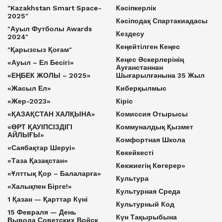
"Kazakhstan Smart Space-
Кәсіпкерлік
2025"
Кәсіподақ Спартакиадасы
"Ауыл Футболы Awards
Кездесу
2024"
Кеңейтілген Кеңес
"Қарызсыз Қоғам"
Кеңес Әскерлерінің
«Ауыл – Ел Бесігі»
Ауғанстаннан
«ЕҢБЕК ЖОЛЫ – 2025»
Шығарылғанына 35 Жыл
«Жасыл Ел»
Киберқылмыс
«Жер-2023»
Кіріс
«ҚАЗАҚСТАН ХАЛҚЫНА»
Комиссия Отырысы
«ӨРТ ҚАУІПСІЗДІГІ
Коммуналдық Қызмет
АЙЛЫҒЫ»
Комфортная Школа
«Саябақтар Шеруі»
Көкейкесті
«Таза Қазақстан»
Көкжиегің Көгерер»
«Ұлттық Қор – Балаларға»
Культура
«Халықпен Бірге!»
Культурная Среда
1 Қазан — Қарттар Күні
Культурный Код
15 Февраля — День
Күн Тақырыбына
Вывода Советских Войск