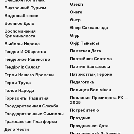
Өзекті
Внутренний Туризм
Өнеге
Водоснабжение
Өнер
Военное Дело
Өнер Сахнасында
Воспоминания
Өңір
Криминалиста
Өңір Тынысы
Выборы Народа
Памятная Дата
Гендер И Общество
Партийная Система
Гендерное Равенство
Партия Бастамасы
Гендірлік Саясат
Патриоттық Тәрбие
Герои Нашего Времени
Педагогика
Герои Труда
Полиция Бөлімінен
Голос Народа
Послание Президента РК —
Горизонты Развития
2025
Государственная Служба
Потребителю
Государственные Символы
Праздник
Гражданская Платформа
Праздничная Дата
Дело Чести
Праздничный Дайджест