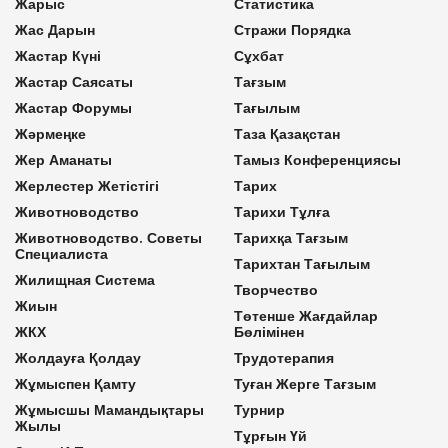
Жарыс
Статистика
Жас Дарын
Стражи Порядка
Жастар Күні
Сұхбат
Жастар Саясаты
Тағзым
Жастар Форумы
Тағылым
Жәрмеңке
Таза Қазақстан
Жер Аманаты
Тамыз Конференциясы
Жерлестер Жетістігі
Тарих
Животноводство
Тарихи Тұлға
Животноводство. Советы
Тарихқа Тағзым
Специалиста
Тарихтан Тағылым
Жилищная Система
Творчество
Жиын
Төтенше Жағдайлар
ЖКХ
Бөлімінен
Жолдауға Қолдау
Трудотерапия
Жұмыспен Қамту
Туған Жерге Тағзым
Жұмысшы Мамандықтары
Турнир
Жылы
Тұрғын Үй