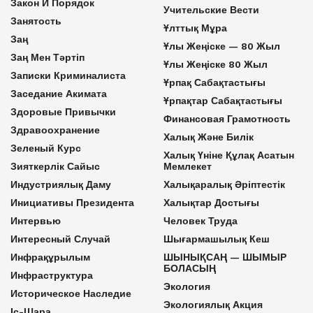
Закон И Порядок
Учительские Вести
Занятость
Ұлттық Мұра
Заң
Ұлы Жеңіске — 80 Жыл
Заң Мен Тәртіп
Ұлы Жеңіске 80 Жыл
Записки Криминалиста
Ұрпақ Сабақтастығы
Заседание Акимата
Ұрпақтар Сабақтастығы
Здоровые Привычки
Финансовая Грамотность
Здравоохранение
Халық Және Билік
Зеленый Курс
Халық Үніне Құлақ Асатын
Зияткерлік Сайыс
Мемлекет
Индустриялық Даму
Халықаралық Әріптестік
Инициативы Президента
Халықтар Достығы
Интервью
Человек Труда
Интересный Случай
Шығармашылық Кеш
Инфрақұрылым
ШЫНЫҚСАҢ — ШЫМЫР
БОЛАСЫҢ
Инфраструктура
Экология
Историческое Наследие
Экологиялық Акция
Іс-Шара