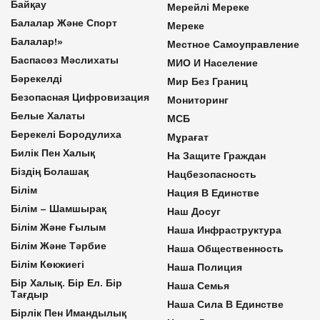
Байқау
Мерейлі Мереке
Балалар Және Спорт
Мереке
Балалар!»
Местное Самоуправление
Баспасөз Мәслихаты
МИО И Население
Бәрекелді
Мир Без Границ
Безопасная Цифровизация
Мониторинг
Белые Халаты
МСБ
Берекелі Бородулиха
Мұрағат
Билік Пен Халық
На Защите Граждан
Біздің Болашақ
Нацбезопасность
Білім
Нация В Единстве
Білім – Шамшырақ
Наш Досуг
Білім Және Ғылым
Наша Инфраструктура
Білім Және Тәрбие
Наша Общественность
Білім Көкжиегі
Наша Полиция
Бір Халық. Бір Ел. Бір
Наша Семья
Тағдыр
Наша Сила В Единстве
Бірлік Пен Имандылық