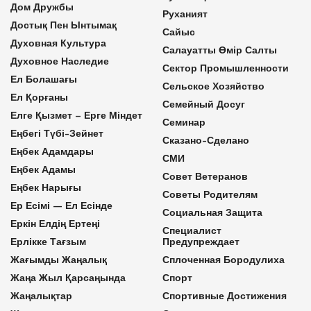
Дом Дружбы
Руханият
Достық Пен Ынтымақ
Сайыс
Духовная Культура
Салауатты Өмір Салты
Духовное Наследие
Сектор Промышленности
Ел Болашағы
Сельское Хозяйство
Ел Қорғаны
Семейный Досуг
Елге Қызмет – Ерге Міндет
Семинар
Еңбегі Түбі-Зейнет
Сказано-Сделано
Еңбек Адамдары
СМИ
Еңбек Адамы
Совет Ветеранов
Еңбек Нарығы
Советы Родителям
Ер Есімі — Ел Есінде
Социальная Защита
Еркін Елдің Ертеңі
Специалист
Ерлікке Тағзым
Предупреждает
Жағымды Жаңалық
Сплоченная Бородулиха
Жаңа Жыл Қарсаңында
Спорт
Жаңалықтар
Спортивные Достижения