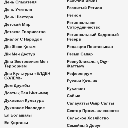
Рабочий Визит
День Спасателя
Развитый Регион
День Учителя
Регион
День Шахтера
Региональное
Детский Мир
Сотрудничество
Детское Творчество
Региональный Кадровый
Диалог С Народом
Резерв
Дін Және Қоғам
Редакция Поштасынан
Дін Мен Дәстүр
Ресми Сапар
Діни Экстремизм Мен
Республикалық Оқу-
Терроризм
Жаттығу
Дни Культуры «ЕЛДЕН
Референдум
СӘЛЕМ!»
Рухани Қазына
Дом Дружбы
Руханият
Достық Пен Ынтымақ
Сайыс
Духовная Культура
Салауатты Өмір Салты
Духовное Наследие
Сектор Промышленности
Ел Болашағы
Сельское Хозяйство
Ел Қорғаны
Семейный Досуг