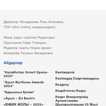
Директор: Молдашева Риза Асановна,
ТОО ABAI AIMAQ медиахолдингі.
Жаңа уақыт газетінің Редакторы:
Орынханов Серік Тілекұлы.
Редактор газеты Новое время:
Катикеева Татьяна Валерьевна
Айдарлар
"Kazakhstan Smart Space-
Кәсіпкерлік
2025"
Кәсіподақ Спартакиадасы
"Ауыл Футболы Awards
Кездесу
2024"
Кеңейтілген Кеңес
"Қарызсыз Қоғам"
Кеңес Әскерлерінің
«Ауыл – Ел Бесігі»
Ауғанстаннан
«ЕҢБЕК ЖОЛЫ – 2025»
Шығарылғанына 35 Жыл