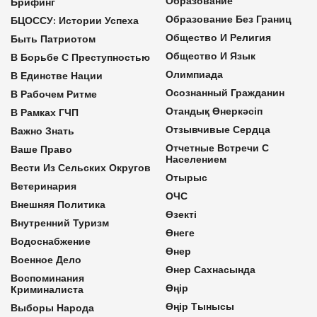
Образование
Брифинг
Образование Без Границ
БЦОССУ: Истории Успеха
Общество И Религия
Быть Патриотом
Общество И Язык
В Борьбе С Преступностью
Олимпиада
В Единстве Нации
Осознанный Гражданин
В Рабочем Ритме
Отандық Өнеркәсіп
В Рамках ГЧП
Отзывчивые Сердца
Важно Знать
Отчетные Встречи С
Ваше Право
Населением
Вести Из Сельских Округов
Отырыс
Ветеринария
ОЧС
Внешняя Политика
Өзекті
Внутренний Туризм
Өнеге
Водоснабжение
Өнер
Военное Дело
Өнер Сахнасында
Воспоминания
Өңір
Криминалиста
Өңір Тынысы
Выборы Народа