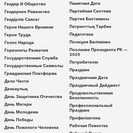
Памятная Дата
Гендер И Общество
Партийная Система
Гендерное Равенство
Партия Бастамасы
Гендірлік Саясат
Патриоттық Тәрбие
Герои Нашего Времени
Педагогика
Герои Труда
Полиция Бөлімінен
Голос Народа
Послание Президента РК —
Горизонты Развития
2025
Государственная Служба
Потребителю
Государственные Символы
Праздник
Гражданская Платформа
Праздничная Дата
Дело Чести
Праздничный Дайджест
Денсаулық
Продовольственная
День Защитника Отечества
Безопасность
День Матери
Профессиональный
Праздник
День Молодежи
Профилактика
День Победы
Рабочая Повестка
День Пожилого Человека