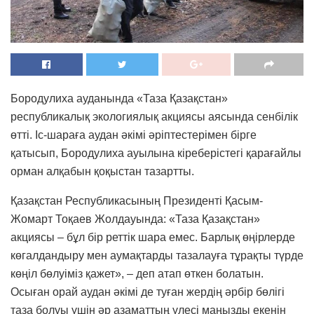
Бородулиха ауданында «Таза Қазақстан»
республикалық экологиялық акциясы аясында сенбілік
өтті. Іс-шараға аудан әкімі әріптестерімен бірге
қатысып, Бородулиха ауылына кіреберістегі қарағайлы
орман алқабын қоқыстан тазартты.
Қазақстан Республикасының Президенті Қасым-
Жомарт Тоқаев Жолдауында: «Таза Қазақстан»
акциясы – бұл бір реттік шара емес. Барлық өңірлерде
көгалдандыру мен аумақтарды тазалауға тұрақты түрде
көңіл бөлуіміз қажет», – деп атап өткен болатын.
Осыған орай аудан әкімі де туған жердің әрбір бөлігі
таза болуы үшін әр азаматтың үлесі маңызды екенін