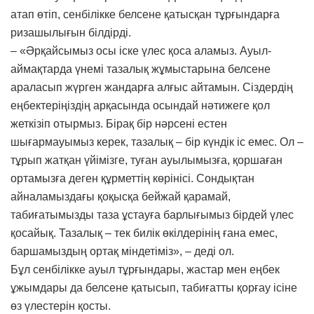
атап өтіп, сенбілікке белсене қатысқан тұрғындарға
ризашылығын білдірді.
– «Әрқайсымыз осы іске үлес қоса аламыз. Ауыл-
аймақтарда үнемі тазалық жұмыстарына белсене
араласып жүрген жандарға алғыс айтамын. Сіздердің
еңбектеріңіздің арқасында осындай нәтижеге қол
жеткізіп отырмыз. Бірақ бір нәрсені естен
шығармауымыз керек, тазалық – бір күндік іс емес. Ол –
тұрып жатқан үйімізге, туған ауылымызға, қоршаған
ортамызға деген құрметтің көрінісі. Сондықтан
айналамыздағы қоқысқа бейжай қарамай,
табиғатымызды таза ұстауға барлығымыз бірдей үлес
қосайық. Тазалық – тек билік өкілдерінің ғана емес,
баршамыздың ортақ міндетіміз», – деді ол.
Бұл сенбілікке ауыл тұрғындары, жастар мен еңбек
ұжымдары да белсене қатысып, табиғатты қорғау ісіне
өз үлестерін қосты.