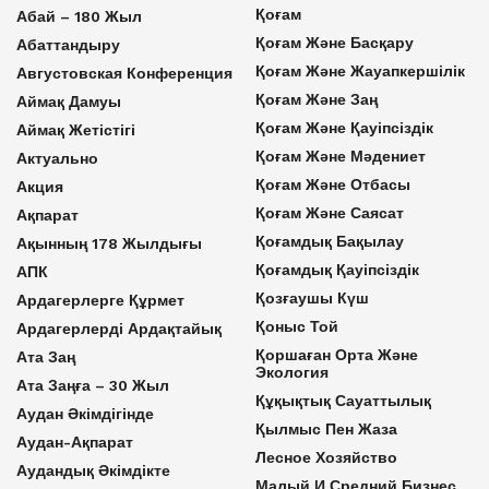
Қоғам
Абай – 180 Жыл
Қоғам Және Басқару
Абаттандыру
Қоғам Және Жауапкершілік
Августовская Конференция
Қоғам Және Заң
Аймақ Дамуы
Қоғам Және Қауіпсіздік
Аймақ Жетістігі
Қоғам Және Мәдениет
Актуально
Қоғам Және Отбасы
Акция
Қоғам Және Саясат
Ақпарат
Қоғамдық Бақылау
Ақынның 178 Жылдығы
Қоғамдық Қауіпсіздік
АПК
Қозғаушы Күш
Ардагерлерге Құрмет
Қоныс Той
Ардагерлерді Ардақтайық
Қоршаған Орта Және
Ата Заң
Экология
Ата Заңға – 30 Жыл
Құқықтық Сауаттылық
Аудан Әкімдігінде
Қылмыс Пен Жаза
Аудан-Ақпарат
Лесное Хозяйство
Аудандық Әкімдікте
Малый И Средний Бизнес