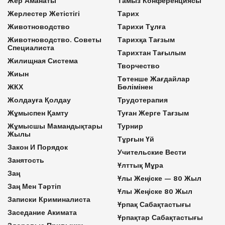
Жер Аманаты
Тамыз Конференциясы
Жерлестер Жетістігі
Тарих
Животноводство
Тарихи Тұлға
Животноводство. Советы
Тарихқа Тағзым
Специалиста
Тарихтан Тағылым
Жилищная Система
Творчество
Жиын
Төтенше Жағдайлар
ЖКХ
Бөлімінен
Жолдауға Қолдау
Трудотерапия
Жұмыспен Қамту
Туған Жерге Тағзым
Жұмысшы Мамандықтары
Турнир
Жылы
Тұрғын Үй
Закон И Порядок
Учительские Вести
Занятость
Ұлттық Мұра
Заң
Ұлы Жеңіске — 80 Жыл
Заң Мен Тәртіп
Ұлы Жеңіске 80 Жыл
Записки Криминалиста
Ұрпақ Сабақтастығы
Заседание Акимата
Ұрпақтар Сабақтастығы