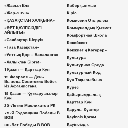
«Жасыл Ел»
Киберқылмыс
«Жер-2023»
Кіріс
«ҚАЗАҚСТАН ХАЛҚЫНА»
Комиссия Отырысы
«ӨРТ ҚАУІПСІЗДІГІ
Коммуналдық Қызмет
АЙЛЫҒЫ»
Комфортная Школа
«Саябақтар Шеруі»
Көкейкесті
«Таза Қазақстан»
Көкжиегің Көгерер»
«Ұлттық Қор – Балаларға»
Культура
«Халықпен Бірге!»
Культурная Среда
1 Қазан — Қарттар Күні
Культурный Код
15 Февраля — День
Күн Тақырыбына
Вывода Советских Войск
Из Афганистана
Күрес
19 Қазан — Құтқарушылар
Қайырымдылық
Күні
Қарттар Күні
30-Летие Маслихатов РК
Қарулы Күштер
79-Я Годовщина Победы В
Қауіпсіз Қоғам
ВОВ
Қауіпсіздік
80-Лет Победы В ВОВ