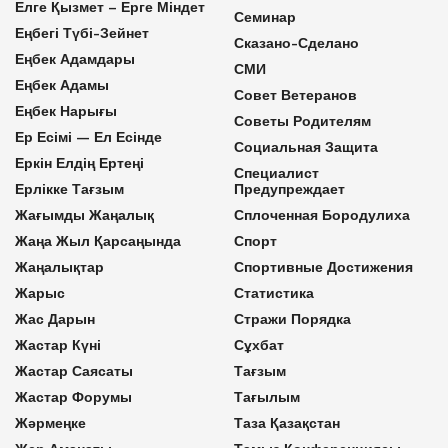
Елге Қызмет – Ерге Міндет
Семинар
Еңбегі Түбі-Зейнет
Сказано-Сделано
Еңбек Адамдары
СМИ
Еңбек Адамы
Совет Ветеранов
Еңбек Нарығы
Советы Родителям
Ер Есімі — Ел Есінде
Социальная Защита
Еркін Елдің Ертеңі
Специалист
Ерлікке Тағзым
Предупреждает
Жағымды Жаңалық
Сплоченная Бородулиха
Жаңа Жыл Қарсаңында
Спорт
Жаңалықтар
Спортивные Достижения
Жарыс
Статистика
Жас Дарын
Стражи Порядка
Жастар Күні
Сұхбат
Жастар Саясаты
Тағзым
Жастар Форумы
Тағылым
Жәрмеңке
Таза Қазақстан