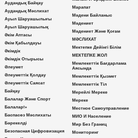
Аудандық Байқау
Марапат
Аудандық Мәслихат
Мәдени Байланыс
Ауыл Шаруашылығы
Мәдениет
Ауыл Шаруашылық
Мәдениет Және Қоғам
Әкім Аптасы
МӘСЛИХАТ
Әкім Қабылдауы
Мектепке Дейінгі Білім
Әкімдік
МЕКТЕПКЕ ЖОЛ
Әкімдік Отырысы
Мемлекеттік Бағдарлама
Әлеумет
Аясында
Әлеуметтік Қолдау
Мемлекеттік Қызмет
Әлеуметтік Саясат
Мемлекеттік Тіл
Байқау
Мерейлі Мереке
Балалар Және Спорт
Мереке
Балалар!»
Местное Самоуправление
Баспасөз Мәслихаты
МИО И Население
Бәрекелді
Мир Без Границ
Безопасная Цифровизация
Мониторинг