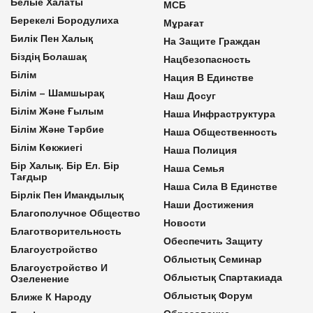
Белые Халаты
МСБ
Берекелі Бородулиха
Мұрағат
Билік Пен Халық
На Защите Граждан
Біздің Болашақ
Нацбезопасность
Білім
Нация В Единстве
Білім – Шамшырақ
Наш Досуг
Білім Және Ғылым
Наша Инфраструктура
Білім Және Тәрбие
Наша Общественность
Білім Көкжиегі
Наша Полиция
Бір Халық. Бір Ел. Бір
Наша Семья
Тағдыр
Наша Сила В Единстве
Бірлік Пен Имандылық
Наши Достижения
Благополучное Общество
Новости
Благотворительность
Обеспечить Защиту
Благоустройство
Облыстық Семинар
Благоустройство И
Облыстық Спартакиада
Озеленение
Облыстық Форум
Ближе К Народу