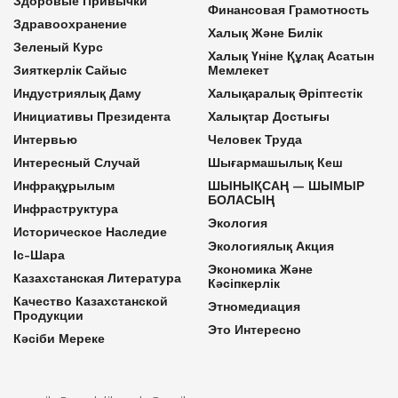
Здоровые Привычки
Финансовая Грамотность
Здравоохранение
Халық Және Билік
Зеленый Курс
Халық Үніне Құлақ Асатын
Зияткерлік Сайыс
Мемлекет
Индустриялық Даму
Халықаралық Әріптестік
Инициативы Президента
Халықтар Достығы
Интервью
Человек Труда
Интересный Случай
Шығармашылық Кеш
Инфрақұрылым
ШЫНЫҚСАҢ — ШЫМЫР
БОЛАСЫҢ
Инфраструктура
Экология
Историческое Наследие
Экологиялық Акция
Іс-Шара
Экономика Және
Казахстанская Литература
Кәсіпкерлік
Качество Казахстанской
Этномедиация
Продукции
Это Интересно
Кәсіби Мереке