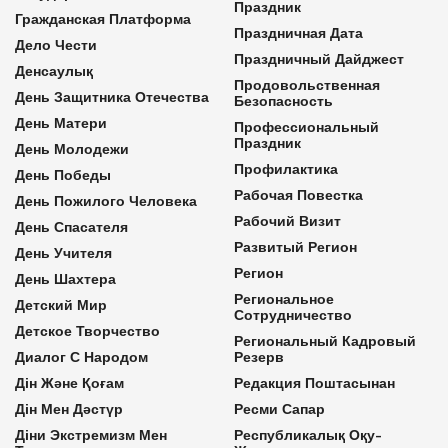
Праздник
Гражданская Платформа
Праздничная Дата
Дело Чести
Праздничный Дайджест
Денсаулық
Продовольственная
День Защитника Отечества
Безопасность
День Матери
Профессиональный
Праздник
День Молодежи
Профилактика
День Победы
Рабочая Повестка
День Пожилого Человека
Рабочий Визит
День Спасателя
Развитый Регион
День Учителя
Регион
День Шахтера
Региональное
Детский Мир
Сотрудничество
Детское Творчество
Региональный Кадровый
Диалог С Народом
Резерв
Дін Және Қоғам
Редакция Поштасынан
Дін Мен Дәстүр
Ресми Сапар
Діни Экстремизм Мен
Республикалық Оқу-