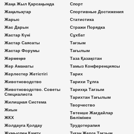
Жаңа Жыл Қарсаңында
Спорт
Жаңалықтар
Спортивные Достижения
Жарыс
Статистика
Жас Дарын
Стражи Порядка
Жастар Күні
Сұхбат
Жастар Саясаты
Тағзым
Жастар Форумы
Тағылым
Жәрмеңке
Таза Қазақстан
Жер Аманаты
Тамыз Конференциясы
Жерлестер Жетістігі
Тарих
Животноводство
Тарихи Тұлға
Животноводство. Советы
Тарихқа Тағзым
Специалиста
Тарихтан Тағылым
Жилищная Система
Творчество
Жиын
Төтенше Жағдайлар
ЖКХ
Бөлімінен
Жолдауға Қолдау
Трудотерапия
Жұмыспен Қамту
Туған Жерге Тағзым