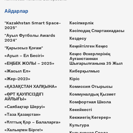
Айдарлар
"Kazakhstan Smart Space-
Кәсіпкерлік
2025"
Кәсіподақ Спартакиадасы
"Ауыл Футболы Awards
Кездесу
2024"
Кеңейтілген Кеңес
"Қарызсыз Қоғам"
Кеңес Әскерлерінің
«Ауыл – Ел Бесігі»
Ауғанстаннан
«ЕҢБЕК ЖОЛЫ – 2025»
Шығарылғанына 35 Жыл
«Жасыл Ел»
Киберқылмыс
«Жер-2023»
Кіріс
«ҚАЗАҚСТАН ХАЛҚЫНА»
Комиссия Отырысы
«ӨРТ ҚАУІПСІЗДІГІ
Коммуналдық Қызмет
АЙЛЫҒЫ»
Комфортная Школа
«Саябақтар Шеруі»
Көкейкесті
«Таза Қазақстан»
Көкжиегің Көгерер»
«Ұлттық Қор – Балаларға»
Культура
«Халықпен Бірге!»
Культурная Среда