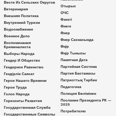
Вести Из Сельских Округов
Отырыс
Ветеринария
ОЧС
Внешняя Политика
Өзекті
Внутренний Туризм
Өнеге
Водоснабжение
Өнер
Военное Дело
Өнер Сахнасында
Воспоминания
Өңір
Криминалиста
Өңір Тынысы
Выборы Народа
Памятная Дата
Гендер И Общество
Партийная Система
Гендерное Равенство
Партия Бастамасы
Гендірлік Саясат
Патриоттық Тәрбие
Герои Нашего Времени
Педагогика
Герои Труда
Полиция Бөлімінен
Голос Народа
Послание Президента РК —
Горизонты Развития
2025
Государственная Служба
Потребителю
Государственные Символы