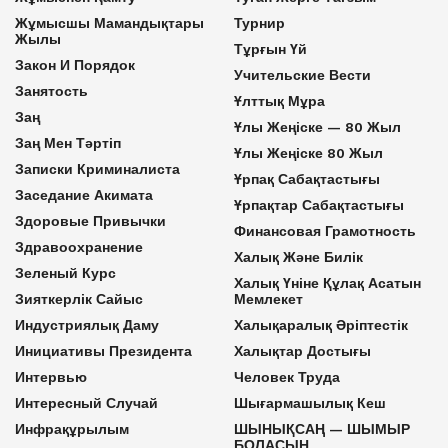
Жұмысшы Мамандықтары
Турнир
Жылы
Тұрғын Үй
Закон И Порядок
Учительские Вести
Занятость
Ұлттық Мұра
Заң
Ұлы Жеңіске — 80 Жыл
Заң Мен Тәртіп
Ұлы Жеңіске 80 Жыл
Записки Криминалиста
Ұрпақ Сабақтастығы
Заседание Акимата
Ұрпақтар Сабақтастығы
Здоровые Привычки
Финансовая Грамотность
Здравоохранение
Халық Және Билік
Зеленый Курс
Халық Үніне Құлақ Асатын
Зияткерлік Сайыс
Мемлекет
Индустриялық Даму
Халықаралық Әріптестік
Инициативы Президента
Халықтар Достығы
Интервью
Человек Труда
Интересный Случай
Шығармашылық Кеш
Инфрақұрылым
ШЫНЫҚСАҢ — ШЫМЫР
БОЛАСЫҢ