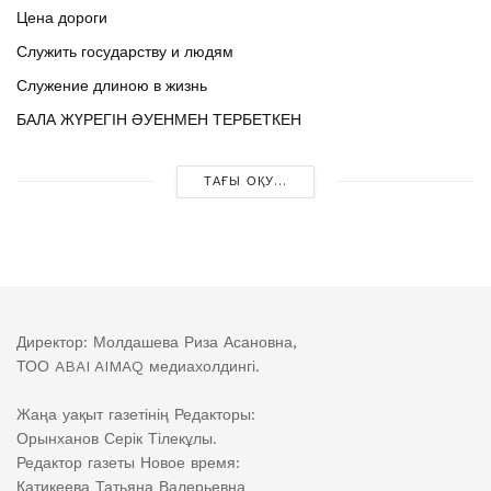
Цена дороги
Служить государству и людям
Служение длиною в жизнь
БАЛА ЖҮРЕГІН ӘУЕНМЕН ТЕРБЕТКЕН
ТАҒЫ ОҚУ...
Директор: Молдашева Риза Асановна,
ТОО ABAI AIMAQ медиахолдингі.
Жаңа уақыт газетінің Редакторы:
Орынханов Серік Тілекұлы.
Редактор газеты Новое время:
Катикеева Татьяна Валерьевна