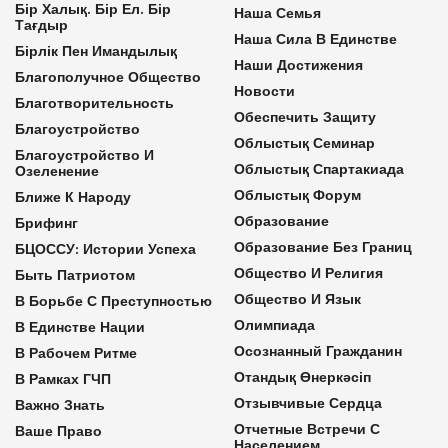
Бір Халық. Бір Ел. Бір
Наша Семья
Тағдыр
Наша Сила В Единстве
Бірлік Пен Имандылық
Наши Достижения
Благополучное Общество
Новости
Благотворительность
Обеспечить Защиту
Благоустройство
Облыстық Семинар
Благоустройство И
Облыстық Спартакиада
Озеленение
Облыстық Форум
Ближе К Народу
Образование
Брифинг
Образование Без Границ
БЦОССУ: Истории Успеха
Общество И Религия
Быть Патриотом
Общество И Язык
В Борьбе С Преступностью
Олимпиада
В Единстве Нации
Осознанный Гражданин
В Рабочем Ритме
Отандық Өнеркәсіп
В Рамках ГЧП
Отзывчивые Сердца
Важно Знать
Отчетные Встречи С
Ваше Право
Населением