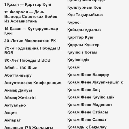
1 Қазан — Қарттар Күні
Культурный Код
15 Февраля — День
Күн Тақырыбына
Вывода Советских Войск
Из Афганистана
Күрес
19 Қазан — Құтқарушылар
Қайырымдылық
Күні
Қарттар Күні
30-Летие Маслихатов РК
Қарулы Күштер
79-Я Годовщина Победы В
Қауіпсіз Қоғам
ВОВ
Қауіпсіздік
80-Лет Победы В ВОВ
Қоғам
Абай – 180 Жыл
Қоғам Және Басқару
Абаттандыру
Қоғам Және Жауапкершілік
Августовская Конференция
Қоғам Және Заң
Аймақ Дамуы
Қоғам Және Қауіпсіздік
Аймақ Жетістігі
Қоғам Және Мәдениет
Актуально
Қоғам Және Отбасы
Акция
Қоғам Және Саясат
Ақпарат
Қоғамдық Бақылау
Ақынның 178 Жылдығы