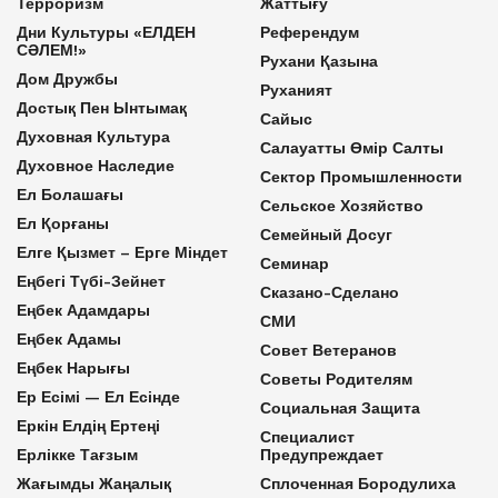
Терроризм
Жаттығу
Дни Культуры «ЕЛДЕН
Референдум
СӘЛЕМ!»
Рухани Қазына
Дом Дружбы
Руханият
Достық Пен Ынтымақ
Сайыс
Духовная Культура
Салауатты Өмір Салты
Духовное Наследие
Сектор Промышленности
Ел Болашағы
Сельское Хозяйство
Ел Қорғаны
Семейный Досуг
Елге Қызмет – Ерге Міндет
Семинар
Еңбегі Түбі-Зейнет
Сказано-Сделано
Еңбек Адамдары
СМИ
Еңбек Адамы
Совет Ветеранов
Еңбек Нарығы
Советы Родителям
Ер Есімі — Ел Есінде
Социальная Защита
Еркін Елдің Ертеңі
Специалист
Ерлікке Тағзым
Предупреждает
Жағымды Жаңалық
Сплоченная Бородулиха