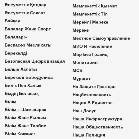
Әлеуметтік Қолдау
Мемлекеттік Қызмет
Әлеуметтік Саясат
Мемлекеттік Тіл
Байқау
Мерейлі Мереке
Балалар Және Спорт
Мереке
Балалар!»
Местное Самоуправление
Баспасөз Мәслихаты
МИО И Население
Бәрекелді
Мир Без Границ
Безопасная Цифровизация
Мониторинг
Белые Халаты
МСБ
Берекелі Бородулиха
Мұрағат
Билік Пен Халық
На Защите Граждан
Біздің Болашақ
Нацбезопасность
Білім
Нация В Единстве
Білім – Шамшырақ
Наш Досуг
Білім Және Ғылым
Наша Инфраструктура
Білім Және Тәрбие
Наша Общественность
Білім Көкжиегі
Наша Полиция