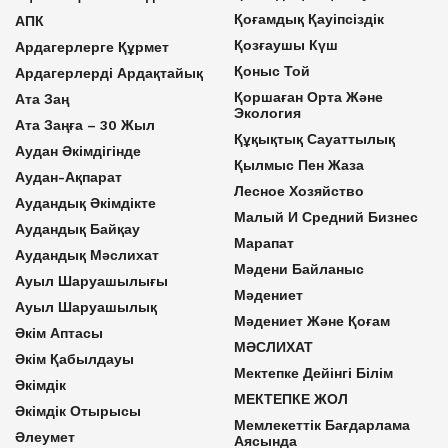
Қоғамдық Қауіпсіздік
АПК
Қозғаушы Күш
Ардагерлерге Құрмет
Қоныс Той
Ардагерлерді Ардақтайық
Қоршаған Орта Және
Ата Заң
Экология
Ата Заңға – 30 Жыл
Құқықтық Сауаттылық
Аудан Әкімдігінде
Қылмыс Пен Жаза
Аудан-Ақпарат
Лесное Хозяйство
Аудандық Әкімдікте
Малый И Средний Бизнес
Аудандық Байқау
Марапат
Аудандық Мәслихат
Мәдени Байланыс
Ауыл Шаруашылығы
Мәдениет
Ауыл Шаруашылық
Мәдениет Және Қоғам
Әкім Аптасы
МӘСЛИХАТ
Әкім Қабылдауы
Мектепке Дейінгі Білім
Әкімдік
МЕКТЕПКЕ ЖОЛ
Әкімдік Отырысы
Мемлекеттік Бағдарлама
Әлеумет
Аясында