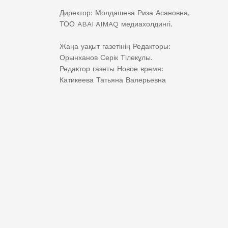
Директор: Молдашева Риза Асановна,
ТОО ABAI AIMAQ медиахолдингі.
Жаңа уақыт газетінің Редакторы:
Орынханов Серік Тілекұлы.
Редактор газеты Новое время:
Катикеева Татьяна Валерьевна