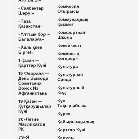
АЙЛЫҒЫ»
Комиссия
«Саябақтар
Отырысы
Шеруі»
Коммуналдық
«Таза
Қызмет
Қазақстан»
Комфортная
«Ұлттық Қор –
Школа
Балаларға»
Көкейкесті
«Халықпен
Бірге!»
Көкжиегің
Көгерер»
1 Қазан —
Қарттар Күні
Культура
15 Февраля —
Культурная
День Вывода
Среда
Советских
Культурный
Войск Из
Код
Афганистана
Күн
19 Қазан —
Тақырыбына
Құтқарушылар
Күні
Күрес
30-Летие
Қайырымдылық
Маслихатов
РК
Қарттар Күні
79-Я
Қарулы