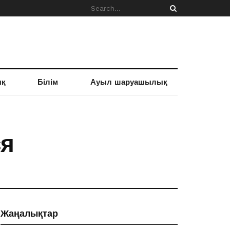
ық
Білім
Ауыл шаруашылық
ся
Жаңалықтар