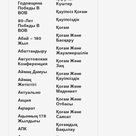
Годовщина
Күштер
Победы В
Қауіпсіз Қоғам
ВОВ
Қауіпсіздік
80-Лет
Победы В
Қоғам
ВОВ
Қоғам Және
Абай – 180
Басқару
Жыл
Қоғам Және
Абаттандыру
Жауапкершілік
Августовская
Қоғам Және
Конференция
Заң
Аймақ Дамуы
Қоғам Және
Қауіпсіздік
Аймақ
Жетістігі
Қоғам Және
Мәдениет
Актуально
Қоғам Және
Акция
Отбасы
Ақпарат
Қоғам Және
Ақынның 178
Саясат
Жылдығы
Қоғамдық
АПК
Бақылау