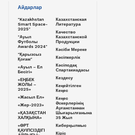
Айдарлар
"Kazakhstan
Казахстанская
Smart Space-
Литература
2025"
Качество
"Ауыл
Казахстанской
Футболы
Продукции
Awards 2024"
Кәсіби Мереке
"Қарызсыз
Кәсіпкерлік
Қоғам"
Кәсіподақ
«Ауыл – Ел
Спартакиадасы
Бесігі»
Кездесу
«ЕҢБЕК
ЖОЛЫ –
Кеңейтілген
2025»
Кеңес
«Жасыл Ел»
Кеңес
Әскерлерінің
«Жер-2023»
Ауғанстаннан
«ҚАЗАҚСТАН
Шығарылғанына
ХАЛҚЫНА»
35 Жыл
«ӨРТ
Киберқылмыс
ҚАУІПСІЗДІГІ
Кіріс