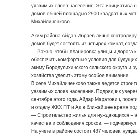
уязвимых слоев населения. Эта инициатива н
домов общей площадью 2900 квадратных метр
Михайличенково.
Аким района Айдар Ибраев лично контролируе
домов будет состоять из четырех комнат, со
— Важно, чтобы планировка улицы и дорога 
обеспечить комфортные условия для будущих
акиму Бородулихинского сельского округа и 
хозяйства уделить этому особое внимание.
В селе Михайличенково также ведется строит
уязвимых слоев населения. Подрядчик уверяет,
сентябре этого года. Айдар Маратович, посет
и отделу ЖКХ ПТ и Ад в ближайшее время под
— Строительство жилья для нуждающихся – эт
качества и соблюдения сроков, — подчеркнул
На учете в районе состоит 487 человек, нужд