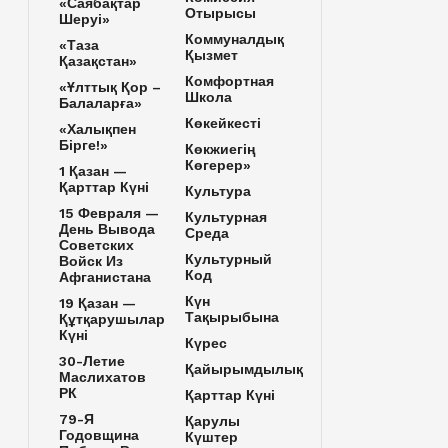
«Саябақтар
Отырысы
Шеруі»
Коммуналдық
«Таза
Қызмет
Қазақстан»
Комфортная
«Ұлттық Қор –
Школа
Балаларға»
Көкейкесті
«Халықпен
Бірге!»
Көкжиегің
Көгерер»
1 Қазан —
Қарттар Күні
Культура
15 Февраля —
Культурная
День Вывода
Среда
Советских
Культурный
Войск Из
Код
Афганистана
Күн
19 Қазан —
Тақырыбына
Құтқарушылар
Күні
Күрес
30-Летие
Қайырымдылық
Маслихатов
РК
Қарттар Күні
79-Я
Қарулы
Годовщина
Күштер