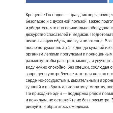
Крещение Господне — праздник веры, очищен
безопасно и с духовной пользой, важно подго
и убедитесь, что оно официально оборудовано
дежурство спасателей и медиков. Подготовьте
нескользящую обувь, шапку и полотенце. Возь
после погружения. За 1–2 дня до купаний изб
организм лёгкими прогулками и полноценным
разминку, чтобы разогреть мышцы и улучшить
воду нужно спокойно, без спешки, соблюдая о
запрещено употребление алкоголя до и во вр
сердечно-сосудистыми, дыхательными и хрон
купаний и выбрать альтернативу: молитву, п
Не приходите одни — поддержка рядом повыш
и пожилым, не оставляйте их без присмотра. 
рискуйте и обратитесь к медикам.