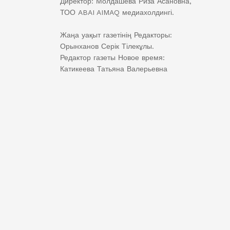
Директор: Молдашева Риза Асановна,
ТОО ABAI AIMAQ медиахолдингі.
Жаңа уақыт газетінің Редакторы:
Орынханов Серік Тілекұлы.
Редактор газеты Новое время:
Катикеева Татьяна Валерьевна