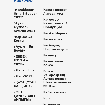
Айдарлар
"Kazakhstan
Казахстанская
Smart Space-
Литература
2025"
Качество
"Ауыл
Казахстанской
Футболы
Продукции
Awards 2024"
Кәсіби Мереке
"Қарызсыз
Кәсіпкерлік
Қоғам"
Кәсіподақ
«Ауыл – Ел
Спартакиадасы
Бесігі»
Кездесу
«ЕҢБЕК
ЖОЛЫ –
Кеңейтілген
2025»
Кеңес
«Жасыл Ел»
Кеңес
Әскерлерінің
«Жер-2023»
Ауғанстаннан
«ҚАЗАҚСТАН
Шығарылғанына
ХАЛҚЫНА»
35 Жыл
«ӨРТ
Киберқылмыс
ҚАУІПСІЗДІГІ
Кіріс
АЙЛЫҒЫ»
Комиссия