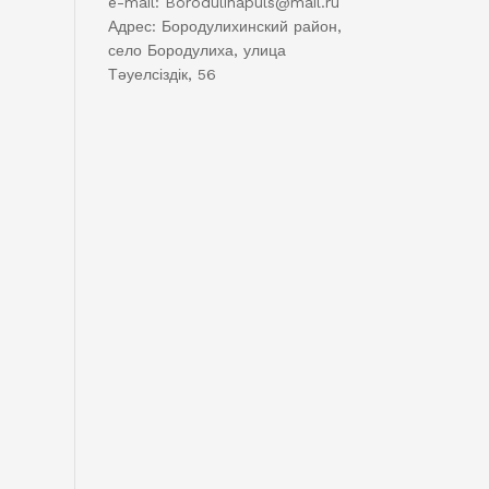
e-mail: Borodulihapuls@mail.ru
Адрес: Бородулихинский район,
село Бородулиха, улица
Тәуелсіздік, 56