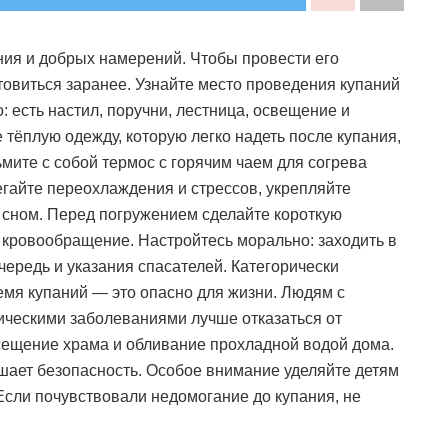
ия и добрых намерений. Чтобы провести его
товиться заранее. Узнайте место проведения купаний
: есть настил, поручни, лестница, освещение и
 тёплую одежду, которую легко надеть после купания,
мите с собой термос с горячим чаем для согрева
егайте переохлаждения и стрессов, укрепляйте
 сном. Перед погружением сделайте короткую
 кровообращение. Настройтесь морально: заходить в
чередь и указания спасателей. Категорически
емя купаний — это опасно для жизни. Людям с
ическими заболеваниями лучше отказаться от
осещение храма и обливание прохладной водой дома.
ает безопасность. Особое внимание уделяйте детям
Если почувствовали недомогание до купания, не