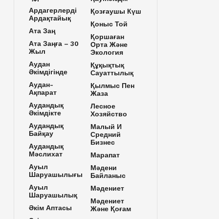
Ардагерлерді
Қозғаушы Күш
Ардақтайық
Қоныс Той
Ата Заң
Қоршаған
Ата Заңға – 30
Орта Және
Жыл
Экология
Аудан
Құқықтық
Әкімдігінде
Сауаттылық
Аудан-
Қылмыс Пен
Ақпарат
Жаза
Аудандық
Лесное
Әкімдікте
Хозяйство
Аудандық
Малый И
Байқау
Средний
Бизнес
Аудандық
Мәслихат
Марапат
Ауыл
Мәдени
Шаруашылығы
Байланыс
Ауыл
Мәдениет
Шаруашылық
Мәдениет
Әкім Аптасы
Және Қоғам