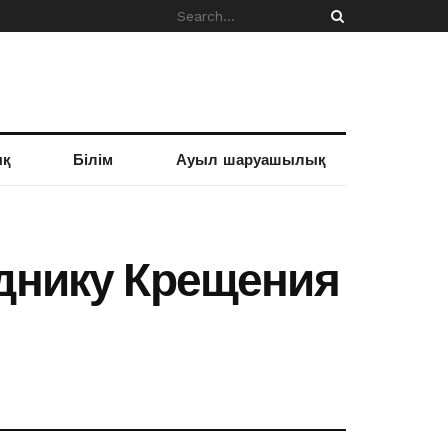
ық
Білім
Ауыл шаруашылық
зднику Крещения