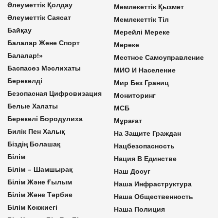
Әлеуметтік Қолдау
Мемлекеттік Қызмет
Әлеуметтік Саясат
Мемлекеттік Тіл
Байқау
Мерейлі Мереке
Балалар Және Спорт
Мереке
Балалар!»
Местное Самоуправление
Баспасөз Мәслихаты
МИО И Население
Бәрекелді
Мир Без Границ
Безопасная Цифровизация
Мониторинг
Белые Халаты
МСБ
Берекелі Бородулиха
Мұрағат
Билік Пен Халық
На Защите Граждан
Біздің Болашақ
Нацбезопасность
Білім
Нация В Единстве
Білім – Шамшырақ
Наш Досуг
Білім Және Ғылым
Наша Инфраструктура
Білім Және Тәрбие
Наша Общественность
Білім Көкжиегі
Наша Полиция