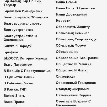
Бір Халық. Бір Ел. Бір
Наша Семья
Тағдыр
Наша Сила В Единстве
Бірлік Пен Имандылық
Наши Достижения
Благополучное Общество
Новости
Благотворительность
Обеспечить Защиту
Благоустройство
Облыстық Семинар
Благоустройство И
Облыстық Спартакиада
Озеленение
Облыстық Форум
Ближе К Народу
Образование
Брифинг
Образование Без Границ
БЦОССУ: Истории Успеха
Общество И Религия
Быть Патриотом
Общество И Язык
В Борьбе С Преступностью
Олимпиада
В Единстве Нации
Осознанный Гражданин
В Рабочем Ритме
Отандық Өнеркәсіп
В Рамках ГЧП
Отзывчивые Сердца
Важно Знать
Отчетные Встречи С
Ваше Право
Населением