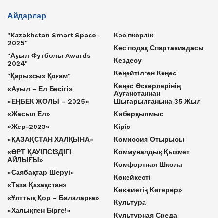
Айдарлар
"Kazakhstan Smart Space-
Кәсіпкерлік
2025"
Кәсіподақ Спартакиадасы
"Ауыл Футболы Awards
Кездесу
2024"
Кеңейтілген Кеңес
"Қарызсыз Қоғам"
Кеңес Әскерлерінің
«Ауыл – Ел Бесігі»
Ауғанстаннан
«ЕҢБЕК ЖОЛЫ – 2025»
Шығарылғанына 35 Жыл
«Жасыл Ел»
Киберқылмыс
«Жер-2023»
Кіріс
«ҚАЗАҚСТАН ХАЛҚЫНА»
Комиссия Отырысы
«ӨРТ ҚАУІПСІЗДІГІ
Коммуналдық Қызмет
АЙЛЫҒЫ»
Комфортная Школа
«Саябақтар Шеруі»
Көкейкесті
«Таза Қазақстан»
Көкжиегің Көгерер»
«Ұлттық Қор – Балаларға»
Культура
«Халықпен Бірге!»
Культурная Среда