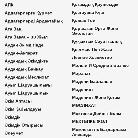
Қоғамдық Қауіпсіздік
АПК
Қозғаушы Күш
Ардагерлерге Құрмет
Қоныс Той
Ардагерлерді Ардақтайық
Қоршаған Орта Және
Ата Заң
Экология
Ата Заңға – 30 Жыл
Құқықтық Сауаттылық
Аудан Әкімдігінде
Қылмыс Пен Жаза
Аудан-Ақпарат
Лесное Хозяйство
Аудандық Әкімдікте
Малый И Средний Бизнес
Аудандық Байқау
Марапат
Аудандық Мәслихат
Мәдени Байланыс
Ауыл Шаруашылығы
Мәдениет
Ауыл Шаруашылық
Мәдениет Және Қоғам
Әкім Аптасы
МӘСЛИХАТ
Әкім Қабылдауы
Мектепке Дейінгі Білім
Әкімдік
МЕКТЕПКЕ ЖОЛ
Әкімдік Отырысы
Мемлекеттік Бағдарлама
Әлеумет
Аясында