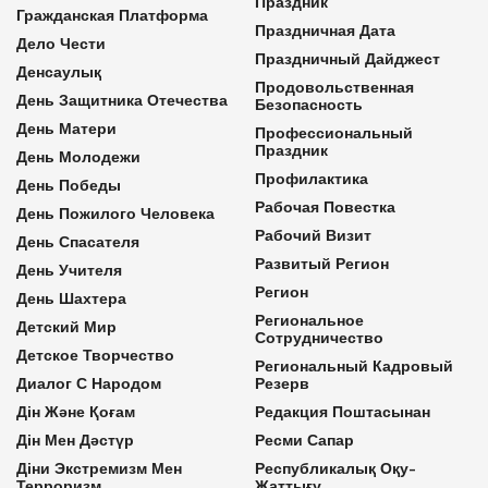
Праздник
Гражданская Платформа
Праздничная Дата
Дело Чести
Праздничный Дайджест
Денсаулық
Продовольственная
День Защитника Отечества
Безопасность
День Матери
Профессиональный
Праздник
День Молодежи
Профилактика
День Победы
Рабочая Повестка
День Пожилого Человека
Рабочий Визит
День Спасателя
Развитый Регион
День Учителя
Регион
День Шахтера
Региональное
Детский Мир
Сотрудничество
Детское Творчество
Региональный Кадровый
Диалог С Народом
Резерв
Дін Және Қоғам
Редакция Поштасынан
Дін Мен Дәстүр
Ресми Сапар
Діни Экстремизм Мен
Республикалық Оқу-
Терроризм
Жаттығу