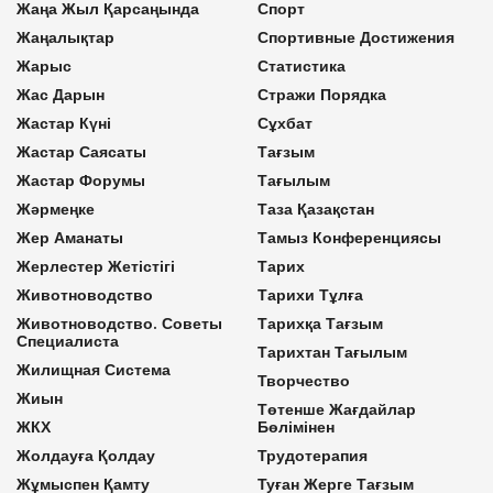
Жаңа Жыл Қарсаңында
Спорт
Жаңалықтар
Спортивные Достижения
Жарыс
Статистика
Жас Дарын
Стражи Порядка
Жастар Күні
Сұхбат
Жастар Саясаты
Тағзым
Жастар Форумы
Тағылым
Жәрмеңке
Таза Қазақстан
Жер Аманаты
Тамыз Конференциясы
Жерлестер Жетістігі
Тарих
Животноводство
Тарихи Тұлға
Животноводство. Советы
Тарихқа Тағзым
Специалиста
Тарихтан Тағылым
Жилищная Система
Творчество
Жиын
Төтенше Жағдайлар
ЖКХ
Бөлімінен
Жолдауға Қолдау
Трудотерапия
Жұмыспен Қамту
Туған Жерге Тағзым