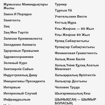
Жұмысшы Мамандықтары
Турнир
Жылы
Тұрғын Үй
Закон И Порядок
Учительские Вести
Занятость
Ұлттық Мұра
Заң
Ұлы Жеңіске — 80 Жыл
Заң Мен Тәртіп
Ұлы Жеңіске 80 Жыл
Записки Криминалиста
Ұрпақ Сабақтастығы
Заседание Акимата
Ұрпақтар Сабақтастығы
Здоровые Привычки
Финансовая Грамотность
Здравоохранение
Халық Және Билік
Зеленый Курс
Халық Үніне Құлақ Асатын
Зияткерлік Сайыс
Мемлекет
Индустриялық Даму
Халықаралық Әріптестік
Инициативы Президента
Халықтар Достығы
Интервью
Человек Труда
Интересный Случай
Шығармашылық Кеш
Инфрақұрылым
ШЫНЫҚСАҢ — ШЫМЫР
БОЛАСЫҢ