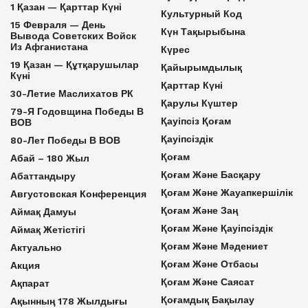
1 Қазан — Қарттар Күні
Культурный Код
15 Февраля — День
Күн Тақырыбына
Вывода Советских Войск
Из Афганистана
Күрес
19 Қазан — Құтқарушылар
Қайырымдылық
Күні
Қарттар Күні
30-Летие Маслихатов РК
Қарулы Күштер
79-Я Годовщина Победы В
Қауіпсіз Қоғам
ВОВ
Қауіпсіздік
80-Лет Победы В ВОВ
Қоғам
Абай – 180 Жыл
Қоғам Және Басқару
Абаттандыру
Қоғам Және Жауапкершілік
Августовская Конференция
Қоғам Және Заң
Аймақ Дамуы
Қоғам Және Қауіпсіздік
Аймақ Жетістігі
Қоғам Және Мәдениет
Актуально
Қоғам Және Отбасы
Акция
Қоғам Және Саясат
Ақпарат
Қоғамдық Бақылау
Ақынның 178 Жылдығы