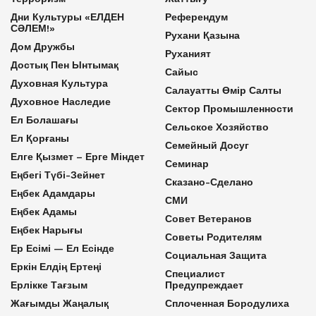
Дни Культуры «ЕЛДЕН
Референдум
СӘЛЕМ!»
Рухани Қазына
Дом Дружбы
Руханият
Достық Пен Ынтымақ
Сайыс
Духовная Культура
Салауатты Өмір Салты
Духовное Наследие
Сектор Промышленности
Ел Болашағы
Сельское Хозяйство
Ел Қорғаны
Семейный Досуг
Елге Қызмет – Ерге Міндет
Семинар
Еңбегі Түбі-Зейнет
Сказано-Сделано
Еңбек Адамдары
СМИ
Еңбек Адамы
Совет Ветеранов
Еңбек Нарығы
Советы Родителям
Ер Есімі — Ел Есінде
Социальная Защита
Еркін Елдің Ертеңі
Специалист
Ерлікке Тағзым
Предупреждает
Жағымды Жаңалық
Сплоченная Бородулиха