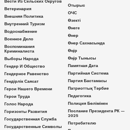
Вести Из Сельских Округов
Отырыс
Ветеринария
ОЧС
Внешняя Политика
Өзекті
Внутренний Туризм
Өнеге
Водоснабжение
Өнер
Военное Дело
Өнер Сахнасында
Воспоминания
Өңір
Криминалиста
Өңір Тынысы
Выборы Народа
Памятная Дата
Гендер И Общество
Партийная Система
Гендерное Равенство
Партия Бастамасы
Гендірлік Саясат
Патриоттық Тәрбие
Герои Нашего Времени
Педагогика
Герои Труда
Полиция Бөлімінен
Голос Народа
Послание Президента РК —
Горизонты Развития
2025
Государственная Служба
Потребителю
Государственные Символы