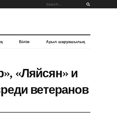
ық
Білім
Ауыл шаруашылық
», «Ляйсян» и
среди ветеранов