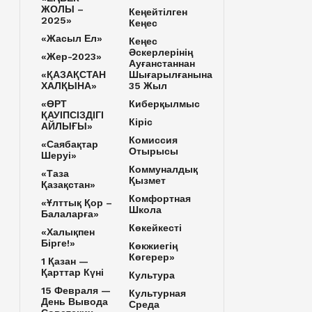
ЖОЛЫ –
Кеңейтілген
2025»
Кеңес
«Жасыл Ел»
Кеңес
Әскерлерінің
«Жер-2023»
Ауғанстаннан
«ҚАЗАҚСТАН
Шығарылғанына
ХАЛҚЫНА»
35 Жыл
«ӨРТ
Киберқылмыс
ҚАУІПСІЗДІГІ
Кіріс
АЙЛЫҒЫ»
Комиссия
«Саябақтар
Отырысы
Шеруі»
Коммуналдық
«Таза
Қызмет
Қазақстан»
Комфортная
«Ұлттық Қор –
Школа
Балаларға»
Көкейкесті
«Халықпен
Бірге!»
Көкжиегің
Көгерер»
1 Қазан —
Қарттар Күні
Культура
15 Февраля —
Культурная
День Вывода
Среда