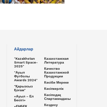
Айдарлар
"Kazakhstan
Казахстанская
Smart Space-
Литература
2025"
Качество
"Ауыл
Казахстанской
Футболы
Продукции
Awards 2024"
Кәсіби Мереке
"Қарызсыз
Кәсіпкерлік
Қоғам"
Кәсіподақ
«Ауыл – Ел
Спартакиадасы
Бесігі»
Кездесу
«ЕҢБЕК