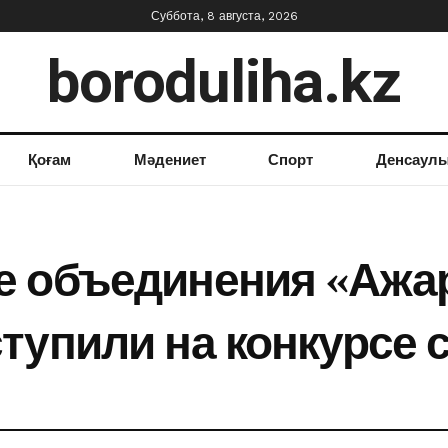
Суббота, 8 августа, 2026
boroduliha.kz
Қоғам
Мәдениет
Спорт
Денсаул
 объединения «Ажар
тупили на конкурсе 