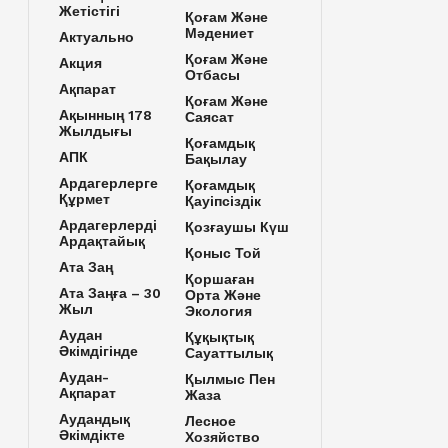
Жетістігі
Қоғам Және
Мәдениет
Актуально
Қоғам Және
Акция
Отбасы
Ақпарат
Қоғам Және
Ақынның 178
Саясат
Жылдығы
Қоғамдық
АПК
Бақылау
Ардагерлерге
Қоғамдық
Құрмет
Қауіпсіздік
Ардагерлерді
Қозғаушы Күш
Ардақтайық
Қоныс Той
Ата Заң
Қоршаған
Ата Заңға – 30
Орта Және
Жыл
Экология
Аудан
Құқықтық
Әкімдігінде
Сауаттылық
Аудан-
Қылмыс Пен
Ақпарат
Жаза
Аудандық
Лесное
Әкімдікте
Хозяйство