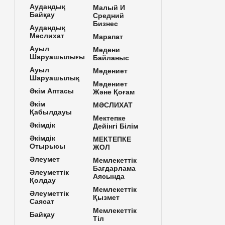
Аудандық
Малый И
Байқау
Средний
Бизнес
Аудандық
Мәслихат
Марапат
Ауыл
Мәдени
Шаруашылығы
Байланыс
Ауыл
Мәдениет
Шаруашылық
Мәдениет
Әкім Аптасы
Және Қоғам
Әкім
МӘСЛИХАТ
Қабылдауы
Мектепке
Әкімдік
Дейінгі Білім
Әкімдік
МЕКТЕПКЕ
Отырысы
ЖОЛ
Әлеумет
Мемлекеттік
Бағдарлама
Әлеуметтік
Аясында
Қолдау
Мемлекеттік
Әлеуметтік
Қызмет
Саясат
Мемлекеттік
Байқау
Тіл