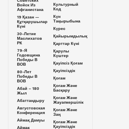
Советских
Культурный
Войск Из
Код
Афганистана
Күн
19 Қазан —
Тақырыбына
Құтқарушылар
Күні
Күрес
30-Летие
Қайырымдылық
Маслихатов
РК
Қарттар Күні
79-Я
Қарулы
Годовщина
Күштер
Победы В
Қауіпсіз Қоғам
ВОВ
Қауіпсіздік
80-Лет
Победы В
Қоғам
ВОВ
Қоғам Және
Абай – 180
Басқару
Жыл
Қоғам Және
Абаттандыру
Жауапкершілік
Августовская
Қоғам Және
Конференция
Заң
Аймақ Дамуы
Қоғам Және
Қауіпсіздік
Аймақ