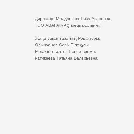
Директор: Молдашева Риза Асановна,
ТОО ABAI AIMAQ медиахолдингі.
Жаңа уақыт газетінің Редакторы:
Орынханов Серік Тілекұлы.
Редактор газеты Новое время:
Катикеева Татьяна Валерьевна