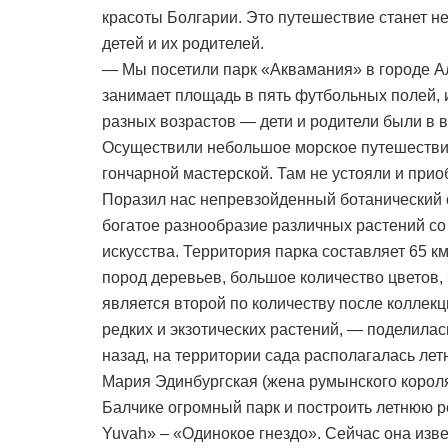
красоты Болгарии. Это путешествие станет 
детей и их родителей.
— Мы посетили парк «Аквамания» в городе А
занимает площадь в пять футбольных полей, и
разных возрастов — дети и родители были в в
Осуществили небольшое морское путешествие 
гончарной мастерской. Там не устояли и прио
Поразил нас непревзойденный ботанический с
богатое разнообразие различных растений со
искусства. Территория парка составляет 65 к
пород деревьев, большое количество цветов, 
является второй по количеству после коллекц
редких и экзотических растений, — поделила
назад, на территории сада располагалась л
Мария Эдинбургская (жена румынского короля 
Балчике огромный парк и построить летнюю р
Yuvah» – «Одинокое гнездо». Сейчас она изв