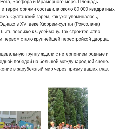
 Рога, Босфора и Мраморного моря. Площадь
 и территориями составила около 80 000 квадратных
ема. Султанский гарем, как уже упоминалось,
Однако в ХVІ веке Хюррем-султан (Роксолана)
 быть поближе к Сулейману. Так строительство
 первом стало крупнейшей перестройкой дворца,
нцевальную группу ждали с нетерпением родные и
редной победой на большой международной сцене.
ение в зарубежный мир через призму ваших глаз.