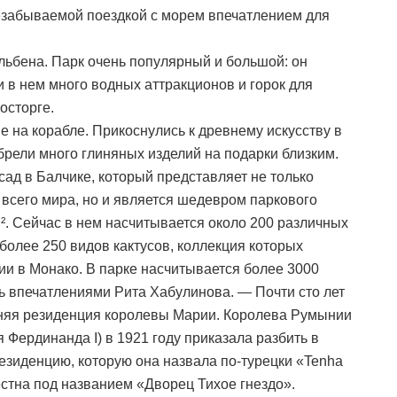
незабываемой поездкой с морем впечатлением для
льбена. Парк очень популярный и большой: он
 в нем много водных аттракционов и горок для
осторге.
на корабле. Прикоснулись к древнему искусству в
брели много глиняных изделий на подарки близким.
ад в Балчике, который представляет не только
 всего мира, но и является шедевром паркового
м². Сейчас в нем насчитывается около 200 различных
более 250 видов кактусов, коллекция которых
ии в Монако. В парке насчитывается более 3000
сь впечатлениями Рита Хабулинова. — Почти сто лет
етняя резиденция королевы Марии. Королева Румынии
Фердинанда I) в 1921 году приказала разбить в
езиденцию, которую она назвала по-турецки «Tenha
естна под названием «Дворец Тихое гнездо».