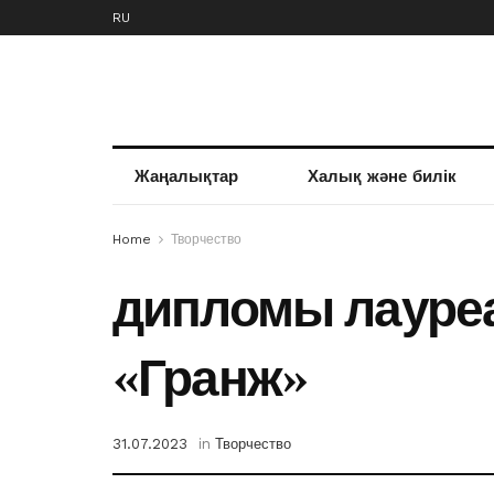
RU
Жаңалықтар
Халық және билік
Home
Творчество
дипломы лауреа
«Гранж»
31.07.2023
in
Творчество