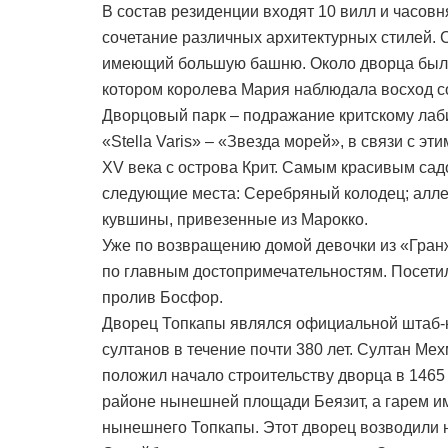
В состав резиденции входят 10 вилл и часовн
сочетание различных архитектурных стилей. 
имеющий большую башню. Около дворца был 
котором королева Мария наблюдала восход с
Дворцовый парк – подражание критскому лаб
«Stella Varis» – «Звезда морей», в связи с э
XV века с острова Крит. Самым красивым сад
следующие места: Серебряный колодец; алл
кувшины, привезенные из Марокко.
Уже по возвращению домой девочки из «Гранж
по главным достопримечательностям. Посетил
пролив Босфор.
Дворец Топкапы являлся официальной штаб-к
султанов в течение почти 380 лет. Султан Ме
положил начало строительству дворца в 1465 
районе нынешней площади Беязит, а гарем и
нынешнего Топкапы. Этот дворец возводили 