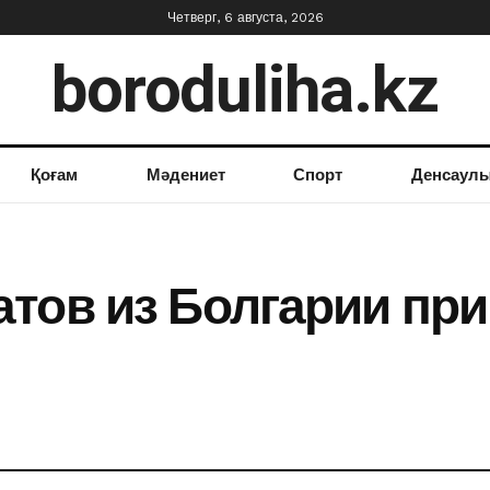
Четверг, 6 августа, 2026
boroduliha.kz
Қоғам
Мәдениет
Спорт
Денсаул
тов из Болгарии при