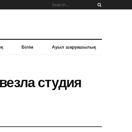
ық
Білім
Ауыл шаруашылық
везла студия