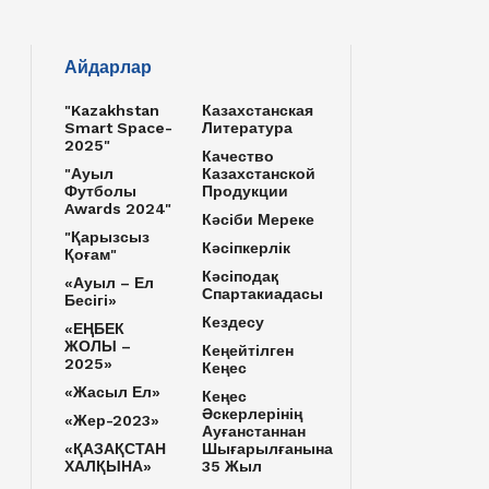
Айдарлар
"Kazakhstan
Казахстанская
Smart Space-
Литература
2025"
Качество
"Ауыл
Казахстанской
Футболы
Продукции
Awards 2024"
Кәсіби Мереке
"Қарызсыз
Кәсіпкерлік
Қоғам"
Кәсіподақ
«Ауыл – Ел
Спартакиадасы
Бесігі»
Кездесу
«ЕҢБЕК
ЖОЛЫ –
Кеңейтілген
2025»
Кеңес
«Жасыл Ел»
Кеңес
Әскерлерінің
«Жер-2023»
Ауғанстаннан
«ҚАЗАҚСТАН
Шығарылғанына
ХАЛҚЫНА»
35 Жыл