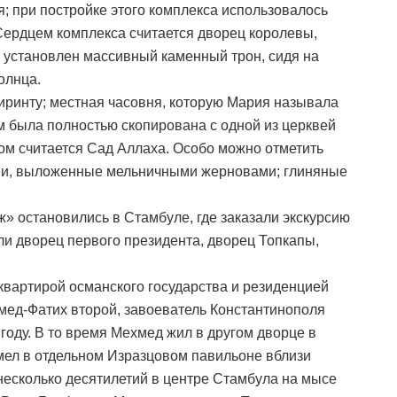
я; при постройке этого комплекса использовалось
Сердцем комплекса считается дворец королевы,
установлен массивный каменный трон, сидя на
олнца.
иринту; местная часовня, которую Мария называла
тим была полностью скопирована с одной из церквей
ом считается Сад Аллаха. Особо можно отметить
еи, выложенные мельничными жерновами; глиняные
» остановились в Стамбуле, где заказали экскурсию
и дворец первого президента, дворец Топкапы,
вартирой османского государства и резиденцией
хмед-Фатих второй, завоеватель Константинополя
году. В то время Мехмед жил в другом дворце в
мел в отдельном Изразцовом павильоне вблизи
несколько десятилетий в центре Стамбула на мысе