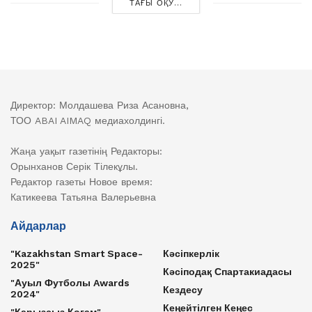
ТАҒЫ ОҚУ...
Директор: Молдашева Риза Асановна,
ТОО ABAI AIMAQ медиахолдингі.
Жаңа уақыт газетінің Редакторы:
Орынханов Серік Тілекұлы.
Редактор газеты Новое время:
Катикеева Татьяна Валерьевна
Айдарлар
"Kazakhstan Smart Space-
Кәсіпкерлік
2025"
Кәсіподақ Спартакиадасы
"Ауыл Футболы Awards
Кездесу
2024"
Кеңейтілген Кеңес
"Қарызсыз Қоғам"