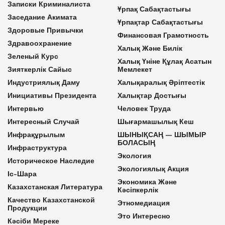
Записки Криминалиста
Ұрпақ Сабақтастығы
Заседание Акимата
Ұрпақтар Сабақтастығы
Здоровые Привычки
Финансовая Грамотность
Здравоохранение
Халық Және Билік
Зеленый Курс
Халық Үніне Құлақ Асатын
Зияткерлік Сайыс
Мемлекет
Индустриялық Даму
Халықаралық Әріптестік
Инициативы Президента
Халықтар Достығы
Интервью
Человек Труда
Интересный Случай
Шығармашылық Кеш
Инфрақұрылым
ШЫНЫҚСАҢ — ШЫМЫР
БОЛАСЫҢ
Инфраструктура
Экология
Историческое Наследие
Экологиялық Акция
Іс-Шара
Экономика Және
Казахстанская Литература
Кәсіпкерлік
Качество Казахстанской
Этномедиация
Продукции
Это Интересно
Кәсіби Мереке