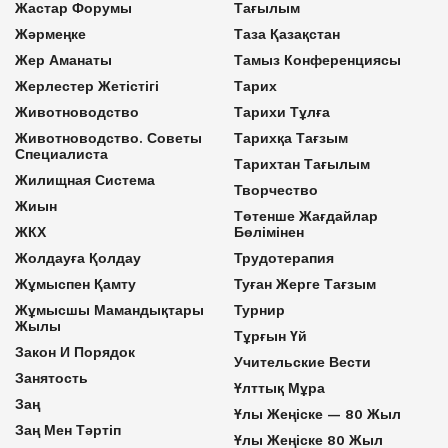
Жастар Форумы
Тағылым
Жәрмеңке
Таза Қазақстан
Жер Аманаты
Тамыз Конференциясы
Жерлестер Жетістігі
Тарих
Животноводство
Тарихи Тұлға
Животноводство. Советы
Тарихқа Тағзым
Специалиста
Тарихтан Тағылым
Жилищная Система
Творчество
Жиын
Төтенше Жағдайлар
ЖКХ
Бөлімінен
Жолдауға Қолдау
Трудотерапия
Жұмыспен Қамту
Туған Жерге Тағзым
Жұмысшы Мамандықтары
Турнир
Жылы
Тұрғын Үй
Закон И Порядок
Учительские Вести
Занятость
Ұлттық Мұра
Заң
Ұлы Жеңіске — 80 Жыл
Заң Мен Тәртіп
Ұлы Жеңіске 80 Жыл