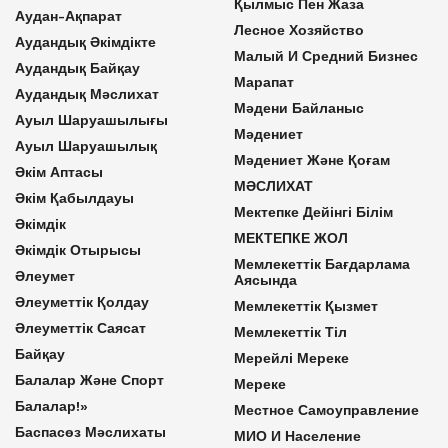
Қылмыс Пен Жаза
Аудан-Ақпарат
Лесное Хозяйство
Аудандық Әкімдікте
Малый И Средний Бизнес
Аудандық Байқау
Марапат
Аудандық Мәслихат
Мәдени Байланыс
Ауыл Шаруашылығы
Мәдениет
Ауыл Шаруашылық
Мәдениет Және Қоғам
Әкім Аптасы
МӘСЛИХАТ
Әкім Қабылдауы
Мектепке Дейінгі Білім
Әкімдік
МЕКТЕПКЕ ЖОЛ
Әкімдік Отырысы
Мемлекеттік Бағдарлама
Әлеумет
Аясында
Әлеуметтік Қолдау
Мемлекеттік Қызмет
Әлеуметтік Саясат
Мемлекеттік Тіл
Байқау
Мерейлі Мереке
Балалар Және Спорт
Мереке
Балалар!»
Местное Самоуправление
Баспасөз Мәслихаты
МИО И Население