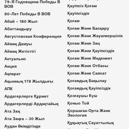
79-Я Годовщина Победы В
Қауіпсіз Қоғам
ВОВ
Қауіпсіздік
80-Лет Победы В ВОВ
Қоғам
Абай – 180 Жыл
Қоғам Және Басқару
Абаттандыру
Қоғам Және Жауапкершілік
Августовская Конференция
Қоғам Және Заң
Аймақ Дамуы
Қоғам Және Қауіпсіздік
Аймақ Жетістігі
Қоғам Және Мәдениет
Актуально
Қоғам Және Отбасы
Акция
Қоғам Және Саясат
Ақпарат
Қоғамдық Бақылау
Ақынның 178 Жылдығы
Қоғамдық Қауіпсіздік
АПК
Қозғаушы Күш
Ардагерлерге Құрмет
Қоныс Той
Ардагерлерді Ардақтайық
Қоршаған Орта Және
Ата Заң
Экология
Ата Заңға – 30 Жыл
Құқықтық Сауаттылық
Аудан Әкімдігінде