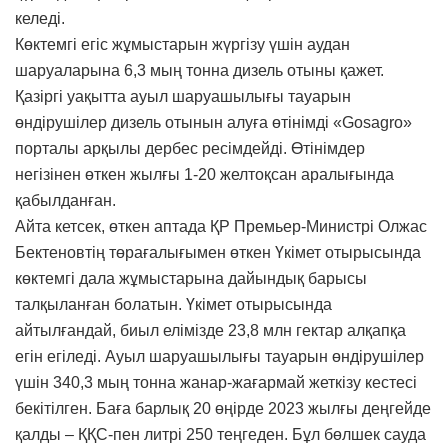
келеді.
Көктемгі егіс жұмыстарын жүргізу үшін аудан
шаруаларына 6,3 мың тонна дизель отыны қажет.
Қазіргі уақытта ауыл шаруашылығы тауарын
өндірушілер дизель отынын алуға өтінімді «Gosagro»
порталы арқылы дербес ресімдейді. Өтінімдер
негізінен өткен жылғы 1-20 желтоқсан аралығында
қабылданған.
Айта кетсек, өткен аптада ҚР Премьер-Министрі Олжас
Бектеновтің төрағалығымен өткен Үкімет отырысында
көктемгі дала жұмыстарына дайындық барысы
талқыланған болатын. Үкімет отырысында
айтылғандай, биыл елімізде 23,8 млн гектар алқапқа
егін егіледі. Ауыл шаруашылығы тауарын өндірушілер
үшін 340,3 мың тонна жанар-жағармай жеткізу кестесі
бекітілген. Баға барлық 20 өңірде 2023 жылғы деңгейде
қалды – ҚҚС-пен литрі 250 теңгеден. Бұл бөлшек сауда