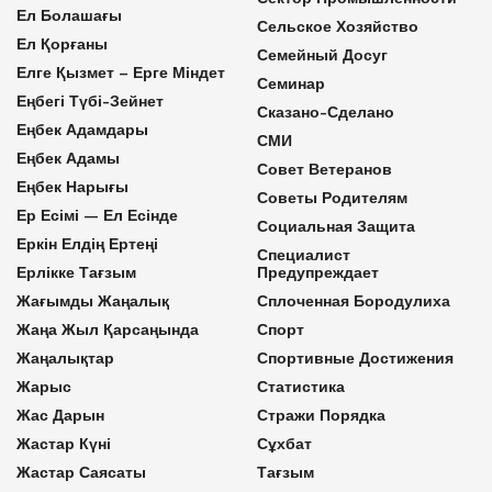
Ел Болашағы
Сельское Хозяйство
Ел Қорғаны
Семейный Досуг
Елге Қызмет – Ерге Міндет
Семинар
Еңбегі Түбі-Зейнет
Сказано-Сделано
Еңбек Адамдары
СМИ
Еңбек Адамы
Совет Ветеранов
Еңбек Нарығы
Советы Родителям
Ер Есімі — Ел Есінде
Социальная Защита
Еркін Елдің Ертеңі
Специалист
Ерлікке Тағзым
Предупреждает
Жағымды Жаңалық
Сплоченная Бородулиха
Жаңа Жыл Қарсаңында
Спорт
Жаңалықтар
Спортивные Достижения
Жарыс
Статистика
Жас Дарын
Стражи Порядка
Жастар Күні
Сұхбат
Жастар Саясаты
Тағзым