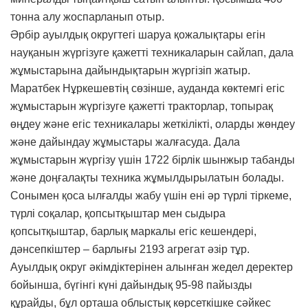
тонна алу жоспарланып отыр.
Әрбір ауылдық округтегі шаруа қожалықтары егін
науқанын жүргізуге қажетті техникаларын сайлап, дала
жұмыстарына дайындықтарын жүргізіп жатыр.
Маратбек Нұркешевтің сөзінше, ауданда көктемгі егіс
жұмыстарын жүргізуге қажетті тракторлар, топырақ
өңдеу және егіс техникалары жеткілікті, оларды жөндеу
және дайындау жұмыстары жалғасуда. Дала
жұмыстарын жүргізу үшін 1722 бірлік шынжыр табанды
және доңғалақты техника жұмылдырылатын болады.
Сонымен қоса ылғалды жабу үшін ені әр түрлі тіркеме,
түрлі соқалар, қопсытқыштар мен сыдыра
қопсытқыштар, барлық маркалы егіс кешендері,
дәнсепкіштер – барлығы 2193 агрегат әзір тұр.
Ауылдық округ әкімдіктерінен алынған жедел деректер
бойынша, бүгінгі күні дайындық 95-98 пайызды
құрайды, бұл орташа облыстық көрсеткішке сәйкес