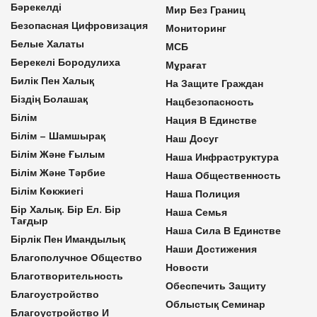
Бәрекелді
Мир Без Границ
Безопасная Цифровизация
Мониторинг
Белые Халаты
МСБ
Берекелі Бородулиха
Мұрағат
Билік Пен Халық
На Защите Граждан
Біздің Болашақ
Нацбезопасность
Білім
Нация В Единстве
Білім – Шамшырақ
Наш Досуг
Білім Және Ғылым
Наша Инфраструктура
Білім Және Тәрбие
Наша Общественность
Білім Көкжиегі
Наша Полиция
Бір Халық. Бір Ел. Бір
Наша Семья
Тағдыр
Наша Сила В Единстве
Бірлік Пен Имандылық
Наши Достижения
Благополучное Общество
Новости
Благотворительность
Обеспечить Защиту
Благоустройство
Облыстық Семинар
Благоустройство И