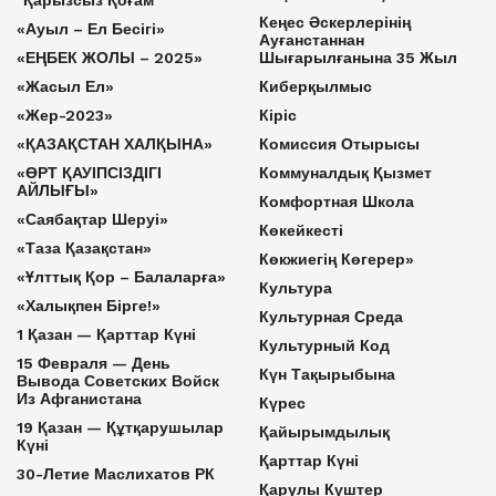
Кеңес Әскерлерінің
«Ауыл – Ел Бесігі»
Ауғанстаннан
«ЕҢБЕК ЖОЛЫ – 2025»
Шығарылғанына 35 Жыл
«Жасыл Ел»
Киберқылмыс
«Жер-2023»
Кіріс
«ҚАЗАҚСТАН ХАЛҚЫНА»
Комиссия Отырысы
«ӨРТ ҚАУІПСІЗДІГІ
Коммуналдық Қызмет
АЙЛЫҒЫ»
Комфортная Школа
«Саябақтар Шеруі»
Көкейкесті
«Таза Қазақстан»
Көкжиегің Көгерер»
«Ұлттық Қор – Балаларға»
Культура
«Халықпен Бірге!»
Культурная Среда
1 Қазан — Қарттар Күні
Культурный Код
15 Февраля — День
Күн Тақырыбына
Вывода Советских Войск
Из Афганистана
Күрес
19 Қазан — Құтқарушылар
Қайырымдылық
Күні
Қарттар Күні
30-Летие Маслихатов РК
Қарулы Күштер