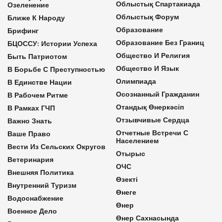
Облыстық Спартакиада
Озеленение
Облыстық Форум
Ближе К Народу
Образование
Брифинг
Образование Без Границ
БЦОССУ: Истории Успеха
Общество И Религия
Быть Патриотом
Общество И Язык
В Борьбе С Преступностью
Олимпиада
В Единстве Нации
Осознанный Гражданин
В Рабочем Ритме
Отандық Өнеркәсіп
В Рамках ГЧП
Отзывчивые Сердца
Важно Знать
Отчетные Встречи С
Ваше Право
Населением
Вести Из Сельских Округов
Отырыс
Ветеринария
ОЧС
Внешняя Политика
Өзекті
Внутренний Туризм
Өнеге
Водоснабжение
Өнер
Военное Дело
Өнер Сахнасында