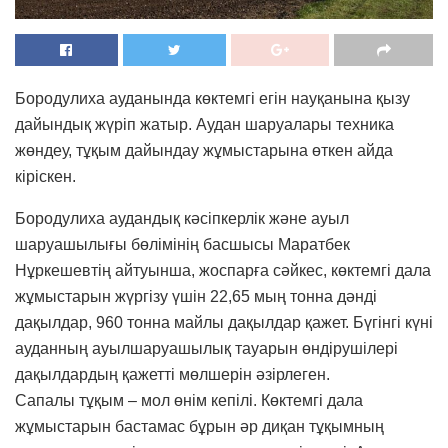
Бородулиха ауданында көктемгі егін науқанына қызу
дайындық жүріп жатыр. Аудан шаруалары техника
жөндеу, тұқым дайындау жұмыстарына өткен айда
кіріскен.
Бородулиха аудандық кәсіпкерлік және ауыл
шаруашылығы бөлімінің басшысы Маратбек
Нұркешевтің айтуынша, жоспарға сәйкес, көктемгі дала
жұмыстарын жүргізу үшін 22,65 мың тонна дәнді
дақылдар, 960 тонна майлы дақылдар қажет. Бүгінгі күні
ауданның ауылшаруашылық тауарын өндірушілері
дақылдардың қажетті мөлшерін әзірлеген.
Сапалы тұқым – мол өнім кепілі. Көктемгі дала
жұмыстарын бастамас бұрын әр диқан тұқымның