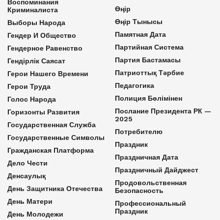
Воспоминания
Өңір
Криминалиста
Өңір Тынысы
Выборы Народа
Памятная Дата
Гендер И Общество
Партийная Система
Гендерное Равенство
Партия Бастамасы
Гендірлік Саясат
Патриоттық Тәрбие
Герои Нашего Времени
Педагогика
Герои Труда
Полиция Бөлімінен
Голос Народа
Послание Президента РК —
Горизонты Развития
2025
Государственная Служба
Потребителю
Государственные Символы
Праздник
Гражданская Платформа
Праздничная Дата
Дело Чести
Праздничный Дайджест
Денсаулық
Продовольственная
День Защитника Отечества
Безопасность
День Матери
Профессиональный
Праздник
День Молодежи