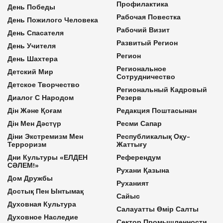
Профилактика
День Победы
Рабочая Повестка
День Пожилого Человека
Рабочий Визит
День Спасателя
Развитый Регион
День Учителя
Регион
День Шахтера
Региональное
Детский Мир
Сотрудничество
Детское Творчество
Региональный Кадровый
Диалог С Народом
Резерв
Дін Және Қоғам
Редакция Поштасынан
Дін Мен Дәстүр
Ресми Сапар
Діни Экстремизм Мен
Республикалық Оқу-
Терроризм
Жаттығу
Дни Культуры «ЕЛДЕН
Референдум
СӘЛЕМ!»
Рухани Қазына
Дом Дружбы
Руханият
Достық Пен Ынтымақ
Сайыс
Духовная Культура
Салауатты Өмір Салты
Духовное Наследие
Сектор Промышленности