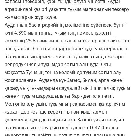
сапасын тексеріп, қорытынды алуға міндетті. Аудан
аграрийлері қазіргі уақытта тұқым материалын тексеру
жұмыстарын жүргізуде.
Ауданның бас аграрийінің мәліметіне сүйенсек, бүгінгі
күні 4,390 мың тонна тұқымның немесе қажетті
көлемнің 25,8 пайызының сапасы тексеріліп, сәйкестігі
анықталған. Сортты жаңарту және тұқым материалын
шаруашылықтармен алмастыру мақсатында жоғары
репродукциялы тұқымдар сатып алынуда. Осы
мақсатта 7,4 мың тонна көлемінде тұқым сатып алу
жоспарланған. Ауданда күнбағыс, бидай, арпа және
қарақұмық тұқымдарын саудалайтын 1 элиталық тұқым
және 4 тұқым шаруашылығы бар,- деп атап өтті.
Мол өнім алу үшін, тұқымның сапасымен қатар, күтім
жасап, дер кезінде керекті тыңайтқыштармен
қоректендірудің де маңызы зор. Қазіргі уақытта ауыл
шаруашылығы тауарын өндірушілер 1647,4 тонна
минералды тыңайтқыш сатып алыпты. Қосымша 400