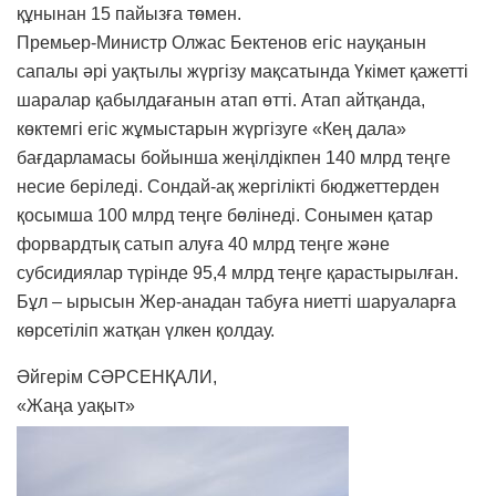
құнынан 15 пайызға төмен.
Премьер-Министр Олжас Бектенов егіс науқанын
сапалы әрі уақтылы жүргізу мақсатында Үкімет қажетті
шаралар қабылдағанын атап өтті. Атап айтқанда,
көктемгі егіс жұмыстарын жүргізуге «Кең дала»
бағдарламасы бойынша жеңілдікпен 140 млрд теңге
несие беріледі. Сондай-ақ жергілікті бюджеттерден
қосымша 100 млрд теңге бөлінеді. Сонымен қатар
форвардтық сатып алуға 40 млрд теңге және
субсидиялар түрінде 95,4 млрд теңге қарастырылған.
Бұл – ырысын Жер-анадан табуға ниетті шаруаларға
көрсетіліп жатқан үлкен қолдау.
Әйгерім СӘРСЕНҚАЛИ,
«Жаңа уақыт»