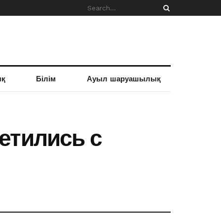
ық
Білім
Ауыл шаруашылық
етились с