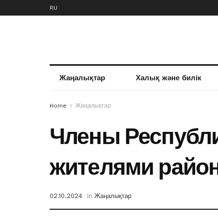
RU
Жаңалықтар
Халық және билік
Home
Жаңалықтар
Члены Республи
жителями райо
02.10.2024
in
Жаңалықтар