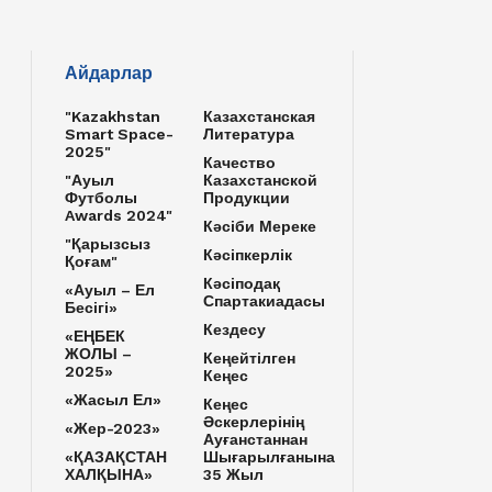
Айдарлар
"Kazakhstan
Казахстанская
Smart Space-
Литература
2025"
Качество
"Ауыл
Казахстанской
Футболы
Продукции
Awards 2024"
Кәсіби Мереке
"Қарызсыз
Кәсіпкерлік
Қоғам"
Кәсіподақ
«Ауыл – Ел
Спартакиадасы
Бесігі»
Кездесу
«ЕҢБЕК
ЖОЛЫ –
Кеңейтілген
2025»
Кеңес
«Жасыл Ел»
Кеңес
Әскерлерінің
«Жер-2023»
Ауғанстаннан
«ҚАЗАҚСТАН
Шығарылғанына
ХАЛҚЫНА»
35 Жыл