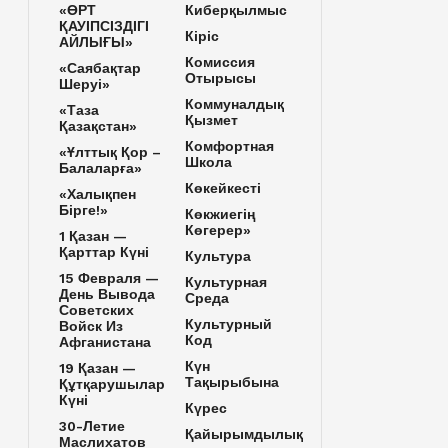
«ӨРТ
Киберқылмыс
ҚАУІПСІЗДІГІ
Кіріс
АЙЛЫҒЫ»
Комиссия
«Саябақтар
Отырысы
Шеруі»
Коммуналдық
«Таза
Қызмет
Қазақстан»
Комфортная
«Ұлттық Қор –
Школа
Балаларға»
Көкейкесті
«Халықпен
Бірге!»
Көкжиегің
Көгерер»
1 Қазан —
Қарттар Күні
Культура
15 Февраля —
Культурная
День Вывода
Среда
Советских
Культурный
Войск Из
Код
Афганистана
Күн
19 Қазан —
Тақырыбына
Құтқарушылар
Күні
Күрес
30-Летие
Қайырымдылық
Маслихатов