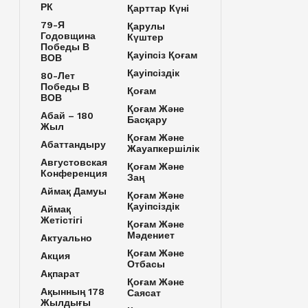
РК
Қарттар Күні
79-Я
Қарулы
Годовщина
Күштер
Победы В
Қауіпсіз Қоғам
ВОВ
Қауіпсіздік
80-Лет
Победы В
Қоғам
ВОВ
Қоғам Және
Абай – 180
Басқару
Жыл
Қоғам Және
Абаттандыру
Жауапкершілік
Августовская
Қоғам Және
Конференция
Заң
Аймақ Дамуы
Қоғам Және
Қауіпсіздік
Аймақ
Жетістігі
Қоғам Және
Мәдениет
Актуально
Қоғам Және
Акция
Отбасы
Ақпарат
Қоғам Және
Ақынның 178
Саясат
Жылдығы