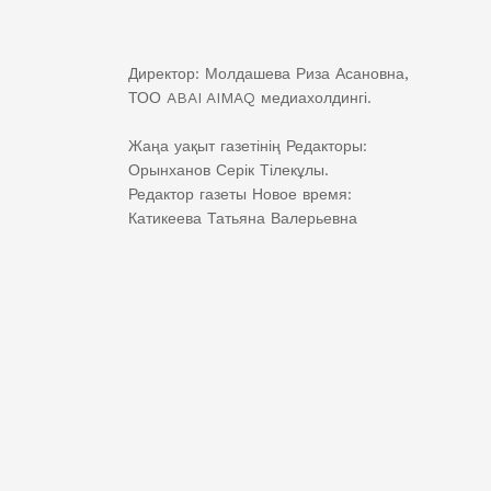
Директор: Молдашева Риза Асановна,
ТОО ABAI AIMAQ медиахолдингі.
Жаңа уақыт газетінің Редакторы:
Орынханов Серік Тілекұлы.
Редактор газеты Новое время:
Катикеева Татьяна Валерьевна