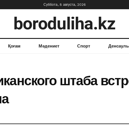
Суббота, 8 августа, 2026
boroduliha.kz
Қоғам
Мәдениет
Спорт
Денсаул
канского штаба встр
на