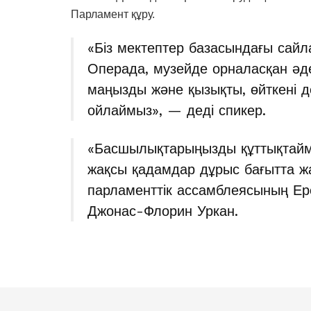
Парламент құру.
«Біз мектептер базасындағы сайл
Операда, музейде орналасқан әдем
маңызды және қызықты, өйткені 
ойлаймыз», — деді спикер.
«Басшылықтарыңызды құттықтаймы
жақсы қадамдар дұрыс бағытта жа
парламенттік ассамблеясының Ер
Джонас-Флорин Уркан.