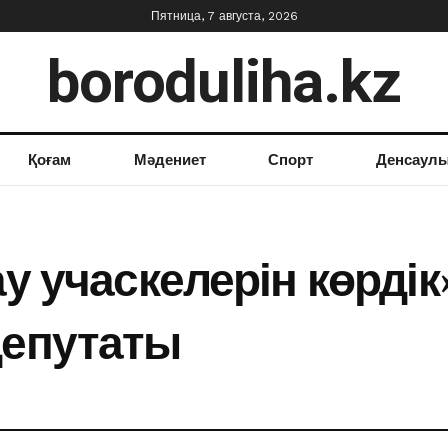
Пятница, 7 августа, 2026
boroduliha.kz
Қоғам
Мәдениет
Спорт
Денсаул
ау учаскелерін көрді
депутаты