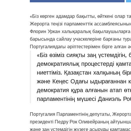
«Біз көрген адамдар бақытты, өйткені олар та
Жерорта теңізі парламенттік ассамблеясыны
Флорин Уркан халықаралық бақылаушыларға 
барысында сайлау учаскелеріне барғаны тур
Португалиядағы әріптестерімен бірге алған ә
«Біз өзіміз сияқты заң үстемдігін
демократиялық процестерді қамта
ниеттіміз. Қазақстан халқының бір
және Кеңес Одағы ыдырағаннан ке
демократия құра алғанын атап өт
парламентінің мүшесі Даниэль Ро
Португалия Парламентінің депутаты, Жерорта
президенті Педру Рок Оливейраның айтуынша,
және заң үстемдігін жүзеге асыруды қамтамас