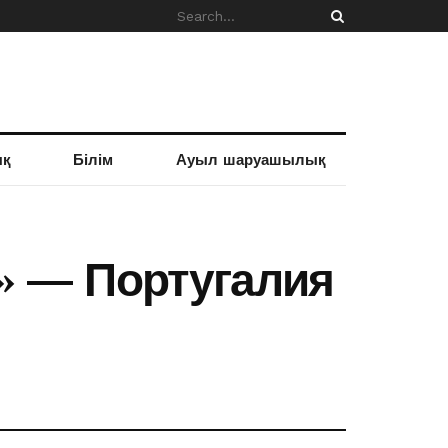
ық
Білім
Ауыл шаруашылық
к» — Португалия