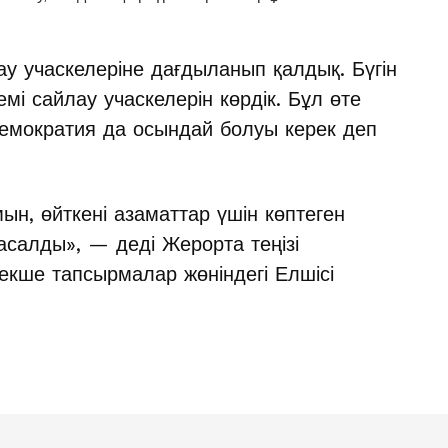
ау учаскелеріне дағдыланып қалдық. Бүгін
і сайлау учаскелерін көрдік. Бұл өте
демократия да осындай болуы керек деп
н, өйткені азаматтар үшін көптеген
салды», — деді Жерорта теңізі
екше тапсырмалар жөніндегі Елшісі