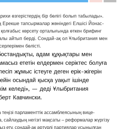
рихи өзгерістердің бір бөлігі болып табылады».
ң Ерекше тапсырмалар жөніндегі Елшісі Йонас-
қолғабыс көрсету орталығында өткен брифинг
алы айтып берді. Сондай-ақ ол Ұлыбритания мен
серлерімен бөлісті.
, бостандықты, адам құқықтары мен
масыз ететін елдермен серіктес болуға
лесіп жұмыс істеуге деген ерік-жігерін
йін осындай қысқа уақыт ішінде
кім келеді», — деді Ұлыбритания
берт Кавчински.
 теңізі парламенттік ассамблеясының вице-
 сайлаудың негізгі мақсаты – реформалар жүргізу
ыз ету, сондай-ақ әртүрлі партиялар ұсынылған