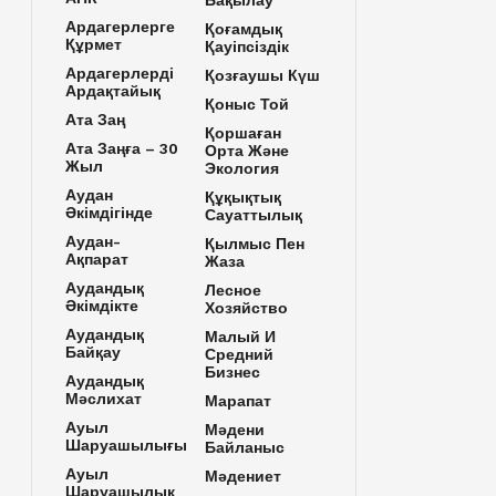
Бақылау
Ардагерлерге
Қоғамдық
Құрмет
Қауіпсіздік
Ардагерлерді
Қозғаушы Күш
Ардақтайық
Қоныс Той
Ата Заң
Қоршаған
Ата Заңға – 30
Орта Және
Жыл
Экология
Аудан
Құқықтық
Әкімдігінде
Сауаттылық
Аудан-
Қылмыс Пен
Ақпарат
Жаза
Аудандық
Лесное
Әкімдікте
Хозяйство
Аудандық
Малый И
Байқау
Средний
Бизнес
Аудандық
Мәслихат
Марапат
Ауыл
Мәдени
Шаруашылығы
Байланыс
Ауыл
Мәдениет
Шаруашылық