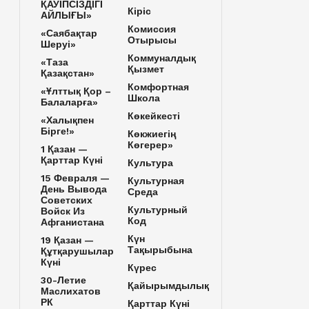
ҚАУІПСІЗДІГІ
Кіріс
АЙЛЫҒЫ»
Комиссия
«Саябақтар
Отырысы
Шеруі»
Коммуналдық
«Таза
Қызмет
Қазақстан»
Комфортная
«Ұлттық Қор –
Школа
Балаларға»
Көкейкесті
«Халықпен
Бірге!»
Көкжиегің
Көгерер»
1 Қазан —
Қарттар Күні
Культура
15 Февраля —
Культурная
День Вывода
Среда
Советских
Культурный
Войск Из
Код
Афганистана
Күн
19 Қазан —
Тақырыбына
Құтқарушылар
Күні
Күрес
30-Летие
Қайырымдылық
Маслихатов
РК
Қарттар Күні