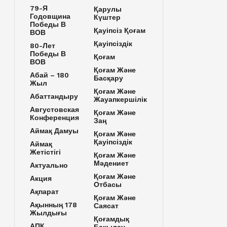
79-Я
Қарулы
Годовщина
Күштер
Победы В
Қауіпсіз Қоғам
ВОВ
Қауіпсіздік
80-Лет
Победы В
Қоғам
ВОВ
Қоғам Және
Абай – 180
Басқару
Жыл
Қоғам Және
Абаттандыру
Жауапкершілік
Августовская
Қоғам Және
Конференция
Заң
Аймақ Дамуы
Қоғам Және
Қауіпсіздік
Аймақ
Жетістігі
Қоғам Және
Мәдениет
Актуально
Қоғам Және
Акция
Отбасы
Ақпарат
Қоғам Және
Ақынның 178
Саясат
Жылдығы
Қоғамдық
АПК