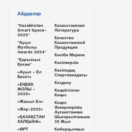
Айдарлар
"Kazakhstan
Казахстанская
Smart Space-
Литература
2025"
Качество
"Ауыл
Казахстанской
Футболы
Продукции
Awards 2024"
Кәсіби Мереке
"Қарызсыз
Кәсіпкерлік
Қоғам"
Кәсіподақ
«Ауыл – Ел
Спартакиадасы
Бесігі»
Кездесу
«ЕҢБЕК
ЖОЛЫ –
Кеңейтілген
2025»
Кеңес
«Жасыл Ел»
Кеңес
Әскерлерінің
«Жер-2023»
Ауғанстаннан
«ҚАЗАҚСТАН
Шығарылғанына
ХАЛҚЫНА»
35 Жыл
«ӨРТ
Киберқылмыс